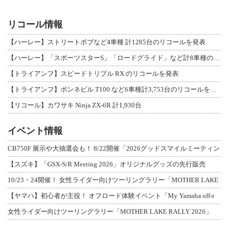
リコール情報
【ハーレー】ストリートボブなど4車種 計1285台のリコールを発表
【ハーレー】「スポーツスターS」「ロードグライド」など計8車種のリコールを発表
【トライアンフ】スピードトリプル RX のリコールを発表
【トライアンフ】ボンネビル T100 など6車種計3,753台のリコールを発表
【リコール】カワサキ Ninja ZX-6R 計1,930台
イベント情報
CB750F 展示や大抽選会も！ 8/22開催「2026グッドスマイルミーティン
【スズキ】「GSX-S/R Meeting 2026」オリジナルグッズの先行販売
10/23・24開催！ 女性ライダー向けツーリングラリー「MOTHER LAKE
【ヤマハ】初心者が主役！ オフロード体験イベント「My Yamaha off-r
女性ライダー向けツーリングラリー「MOTHER LAKE RALLY 2026」