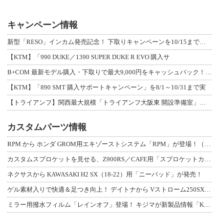
キャンペーン情報
新型「RESO」インカム発売記念！ 下取りキャンペーンを10/15まで延長して開
【KTM】「990 DUKE／1390 SUPER DUKE R EVO 購入サ
B+COM 最新モデル購入・下取りで最大9,000円をキャッシュバック！「B+F
【KTM】「890 SMT 購入サポートキャンペーン」を8/1～10/31まで実
【トライアンフ】関西最大規模「トライアンフ大阪東 開設準備室」がオープン！ 限定
カスタムパーツ情報
RPM から ホンダ GROM用エキゾーストシステム「RPM」が登場！（動画あり
カスタムスプロケットを見せる、Z900RS／CAFE用「スプロケットカバーフルキ
ネクサスから KAWASAKI H2 SX（18-22）用「ニーパッド」が発売！
ゲル素材入りで快適＆足つき向上！ デイトナから Vストローム250SX用「快適ロ
ミラー用撥水フィルム「レインオフ」登場！ キジマが新製品情報「KIJIMA NE