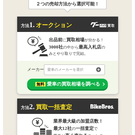
２つの売却方法から選択可能！
1.
オークション
方法
出品前
買取相場
に
が分かる！
3000社
最高入札店
の中から
の
みとやり取りで完結。
メーカー
愛車のメーカーを選択
愛車の買取相場を調べる
無料
2.
買取一括査定
方法
業界最大級の加盟店数！
最大12社
一括査定
の
で