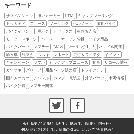
キーワード
サスペンション
海外メーカー
KTM
キャンプツーリング
ドゥカティ
ニュース
ツーリング
ヘルメット
電動バイク
バイクイベント
展示会
トピックス
車両販売店
モータースポーツ
ハーレー
オープン情報
バイク用品
バイクパーツ
マフラー
BMW
ツーリング用品
ハンドル関連
輸入車
試乗会
スズキ
レポート
走行＆ライテク
イベント
キャンペーン
ヤマハ
ピックアップニュース
動画
リコール情報
カワサキ
グローブ
用品パーツ販売店
トライアンフ
国内メーカー
アパレル
ホンダ
電装品
外装パーツ
車両情報
バイク雑貨
マフラー関連
会社概要
特定商取引法
利用規約
採用情報
お問合せ
個人情報保護方針
個人情報の取扱いについて
会員規約