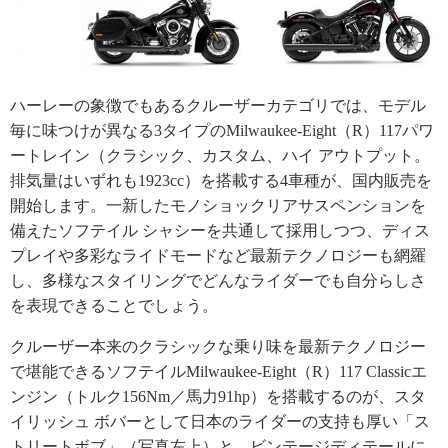
ハーレーの象徴でもあるクルーザーカテゴリでは、モデル
毎に味つけが異なる3タイプのMilwaukee-Eight（R）117パワ
ートレイン（クラシック、カスタム、ハイ アウトプット。
排気量はいずれも1923cc）を搭載する4車種が、国内販売を
開始します。一新したモノショックリアサスペンションを
備えたソフテイル シャシーを共通して採用しつつ、ディス
プレイや多彩なライドモードなど最新テクノロジーも網羅
し、多様なスタイリングでどんなライダーでも自分らしさ
を表現できることでしょう。
クルーザー本来のクラシックな乗り味を最新テクノロジー
で堪能できるソフテイルMilwaukee-Eight（R）117 Classicエ
ンジン（トルク156Nm／馬力91hp）を搭載するのが、スタ
イリッシュ ボバーとして日本のライダーの支持も厚い「ス
トリートボブ」（写真左上）と、ビンテージディテールに