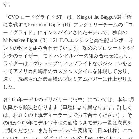
す。
「CVO ロードグライド ST」は、King of the Baggers選手権
に参戦するScreamin’ Eagle（R）ファクトリーチームの「ロ
ードグライド」にインスパイアされたモデルで、独自の
Milwaukee-Eight（R）121 H.O.エンジンと高性能コンポーネ
ントの数々を組み合わせています。深めのソロシートと6イ
ンチのライザー、モト ハンドルバーの組み合わせにより、
ライダーはアグレッシブでアップライトなポジションをと
ってアメリカ西海岸のカスタムスタイルを体現しており、
速く、洗練された最高峰のプレミアムバガーに仕上がりま
した。
各2025年モデルのデリバリー（納車）については、本年5月
以降から順次となります（車種により異なります。詳しく
は、お近くの正規ディーラーまでお問合せください）。そ
のほか2025年モデル17車種の価格つきモデル一覧は次頁を
ご覧ください。また各モデルの主要諸元（日本仕様）につ
いては、ハーレーダビッドソンの公式WEBサイトにて、そ