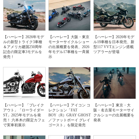
【ハーレー】2026年モデ
【ハーレー】大阪・東京
【ハーレー】2026年モデ
ルの新型トライク3車種
モーターサイクルショー
ル19車種を日本発売、新
＆アメリカ建国250周年
の出展概要を発表、2026
型117 VVTエンジン搭載
記念の限定車3モデルを
年モデル17車種を一斉展
ツアラーが登場
発売！
示
【ハーレー】「ブレイク
【ハーレー】アイコン コ
【ハーレー】東京・大
アウト」「ローライダー
レクション「FAT
阪・名古屋モーターサイ
ST」2025年モデルを発
BOY（R）GRAY GHOST
クルショーの出展概要を
売！ 六本木の限定カフェ
／ファットボーイ グレイ
発表
で実車初展示
ゴースト」を限定発売