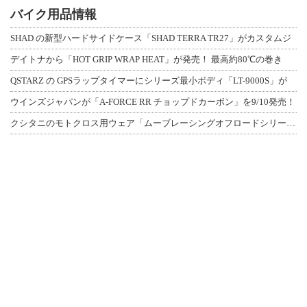
バイク用品情報
SHAD の新型ハードサイドケース「SHAD TERRA TR27」がカスタムジ
デイトナから「HOT GRIP WRAP HEAT」が発売！ 最高約80℃の巻き
QSTARZ の GPSラップタイマーにシリーズ最小ボディ「LT-9000S」が
ウインズジャパンが「A-FORCE RR チョップドカーボン」を9/10発売！
クシタニのモトクロス用ウェア「ムーブレーシングオフロードシリーズ」3アイテムが登