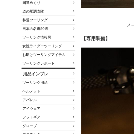
国道めぐり
道の駅調査隊
林道ツーリング
メ
日本の名道50選
ツーリング情報局
【専用装備】
女性ライダーツーリング
お助けツーリングアイテム
ツーリングレポート
用品インプレ
ツーリング用品
ヘルメット
アパレル
アイウェア
フットギア
グローブ