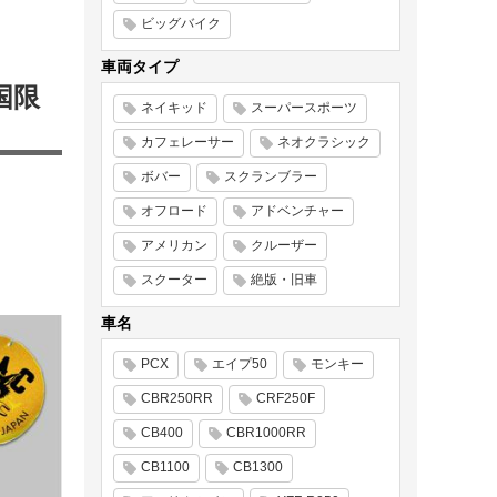
ビッグバイク
車両タイプ
全国限
ネイキッド
スーパースポーツ
カフェレーサー
ネオクラシック
ボバー
スクランブラー
オフロード
アドベンチャー
アメリカン
クルーザー
スクーター
絶版・旧車
車名
PCX
エイプ50
モンキー
CBR250RR
CRF250F
CB400
CBR1000RR
CB1100
CB1300