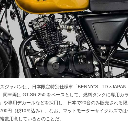
ジャパンは、日本限定特別仕様車「BENNY’S.LTD.×JAPAN
同車両は GT-SR 250 をベースとして、燃料タンクに専用カ
 Special」や専用デカールなどを採用し、日本で20台のみ販売される
,700円（税10％込み）。なお、マットモーターサイクルズで
複数用意しているとのことだ。