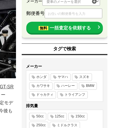
メーカー
郵便番号
一括査定を依頼する
無料
タグで検索
メーカー
ホンダ
ヤマハ
スズキ
カワサキ
ハーレー
BMW
GT-SR
ラー
ドゥカティ
トライアンフ
限定モデ
排気量
は今後も
50cc
125cc
150cc
250cc
ミドルクラス