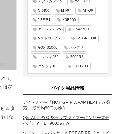
アフリカツイン
YZF-R250
SR400
MT-07
MT-09
YZF-R1
XSR900
アドレスV125
GSX250R
Vストローム250
GSX-R1000
GSX-S1000
ハヤブサ
ニンジャ250
Z900RS
ニンジャ1000
ZRX1200
 250」
全国限定
バイク用品情報
デイトナから「HOT GRIP WRAP HEAT」が発
売！ 最高約80℃の巻き
タムビルダ
だ特別な
QSTARZ の GPSラップタイマーにシリーズ最
小ボディ「LT-9000S」が
ウインズジャパンが「A-FORCE RR チョップ