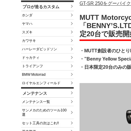
GT-SR 250をグーバ
プロが造るカスタム
ホンダ
MUTT Motor
「BENNY’S.L
ヤマハ
定20台で販売開
スズキ
カワサキ
ハーレーダビッドソン
・MUTT創設者のひとりB
ドゥカティ
・”Benny Yellow
トライアンフ
・日本限定20台のみの
BMW Motorrad
ロイヤルエンフィールド
メンテナンス
メンテナンス一覧
サンメカのためのツール100
選
セット工具の次はこれ!!