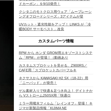
ドカーボン」を9/10発売！
クシタニのモトクロス用ウェア「ムーブレーシ
ングオフロードシリーズ」3アイテムが登
UVカット・遮光性能をアップ！ LINKS が「冷
暖BODY サーモベスト」改良
カスタムパーツ情報
RPM から ホンダ GROM用エキゾーストシステ
ム「RPM」が登場！（動画あり
カスタムスプロケットを見せる、Z900RS／
CAFE用「スプロケットカバーフルキ
ネクサスから KAWASAKI H2 SX（18-22）用
「ニーパッド」が発売！
ゲル素材入りで快適＆足つき向上！ デイトナか
ら Vストローム250SX用「快適ロ
ミラー用撥水フィルム「レインオフ」登場！ キ
ジマが新製品情報「KIJIMA NE