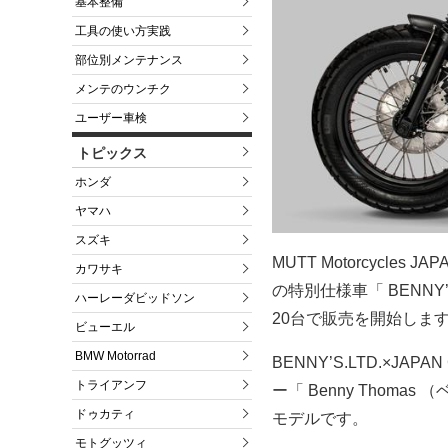
基本整備
工具の使い方実践
部位別メンテナンス
メンテのウンチク
ユーザー車検
トピックス
ホンダ
ヤマハ
スズキ
MUTT Motorcycle
カワサキ
の特別仕様車「 BENNY’
ハーレーダビッドソン
20台で販売を開始しま
ビューエル
BMW Motorrad
BENNY’S.LTD.×JAP
トライアンフ
ー「 Benny Thom
ドゥカティ
モデルです。
モトグッツィ