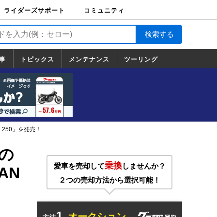
ライダーズサポート
コミュニティ
ライダーズサポート
バイク輸送
バイクガレージライ
バイク車両保険
ロードサービス
バイク試乗
コミュニティ
日記
ツーリング
カスタム
TOP
フ
TOP
事
トピックス
メンテナンス
ツーリング
トピックス
ホンダ
ヤマハ
スズキ
カワサキ
ハーレーダ
BMW
ドゥカティ
トライアン
メンテナンス
基本整備
部位別メンテ
工具の使い方
ツール100選
メンテのうん
一覧
ビッドソン
フ
一覧
ちく
 250」を発売！
の
乗換
愛車を売却して
しませんか？
AN
２つの売却方法から選択可能！
1.
オークション