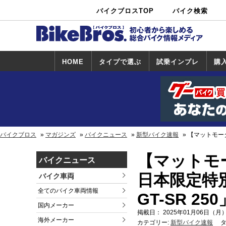
バイクブロスTOP
バイク検索
中古バイ
カタログ検
ショップ検
ク・新車検
索
索
索
HOME
タイプで選ぶ
試乗インプレ
購
スポーツ＆ネ
原付＆ミニバ
アメリカン＆
ビッグスクー
オフロード
試乗インプレ
ホンダ
ヤマハ
スズキ
カワサキ
ハーレー
BMW
トライアンフ
ドゥカティ
購
ホ
ヤ
ス
カ
イキッド
イク
クルーザー
ター
一覧
一
バイクブロス
マガジンズ
バイクニュース
新型バイク速報
【マットモータ
【マットモ
バイクニュース
日本限定特別仕
バイク車両
全てのバイク車両情報
GT-SR 2
国内メーカー
掲載日： 2025年01月06日（月）
海外メーカー
カテゴリー:
新型バイク速報
タ