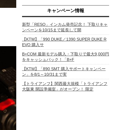
キャンペーン情報
新型「RESO」インカム発売記念！ 下取りキャ
ンペーンを10/15まで延長して開
【KTM】「990 DUKE／1390 SUPER DUKE R
EVO 購入サ
B+COM 最新モデル購入・下取りで最大9,000円
をキャッシュバック！「B+F
【KTM】「890 SMT 購入サポートキャンペー
ン」を8/1～10/31まで実
【トライアンフ】関西最大規模「トライアンフ
大阪東 開設準備室」がオープン！ 限定