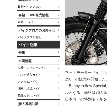
日刊バイクブロス
書籍・DVD発売情報
書籍・DVD
バイクブロスのお知らせ
バイクブロス通販
バイク記事
特集
車両情報
試乗インプレッション
マットモーターサイクルズ
バイク購入ガイド
250
」の販売を開始した。
カスタムバイク
「Benny Yellow
旧車・絶版バイク
ルとなる。価格は76万6
絶版ミドルバイク
日本向けの特別モデルを
購入基礎知識