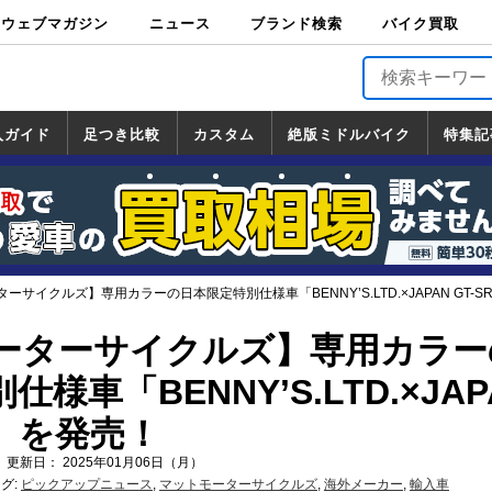
ウェブマガジン
ニュース
ブランド検索
バイク買取
バイクブロス・
原付＆ミニバイ
スポーツ＆ネイ
アメリカン＆ツ
ビッグスクータ
オフロード
バージンハーレ
バージンBMW
バージンドゥカ
バージントライ
ニュース
車両情報
イベント
キャンペ
トピック
バイク用
バイクパ
書籍・
サポート
お知らせ
ブランドを検
ブランドボイ
バイク買取
マガジンズ
ク
キッド
アラー
ー
ー
ティ
アンフ
TOP
ーン
ス
品
ーツ
DVD
索
ス
入ガイド
足つき比較
カスタム
絶版ミドルバイク
特集記
入ガイド
ンダ
マハ
ズキ
ワサキ
カスタム
ホンダ
ヤマハ
スズキ
カワサキ
道の駅調査隊
ツーリング情報局
日本の道50選
国道めぐり
林道ツーリング
絶版ミドルバイク
ホンダ
ヤマハ
スズキ
カワサキ
覧
一覧
一覧
ーサイクルズ】専用カラーの日本限定特別仕様車「BENNY’S.LTD.×JAPAN GT-SR
ーターサイクルズ】専用カラー
様車「BENNY’S.LTD.×JAP
50」を発売！
 更新日： 2025年01月06日（月）
グ:
ピックアップニュース
,
マットモーターサイクルズ
,
海外メーカー
,
輸入車