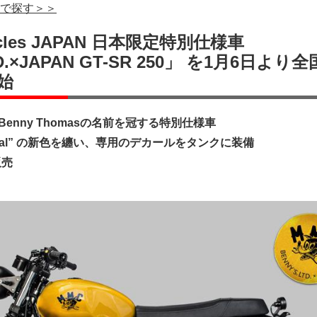
イクで探す＞＞
cycles JAPAN 日本限定特別仕様車
TD.×JAPAN GT-SR 250」 を1月6日より
始
enny Thomasの名前を冠する特別仕様車
 Special” の新色を纏い、専用のデカールをタンクに装備
販売