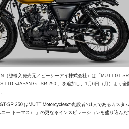
s JAPAN（総輸入発売元／ピーシーアイ株式会社）は「MUTT GT-SR
S.LTD.×JAPAN GT-SR 250 」を追加し、1月6日（月）より
す。
AN GT-SR 250 はMUTT Motorcyclesの創設者の1人であるカス
as （ベニー トーマス） 」の更なるインスピレーションを盛り込ん