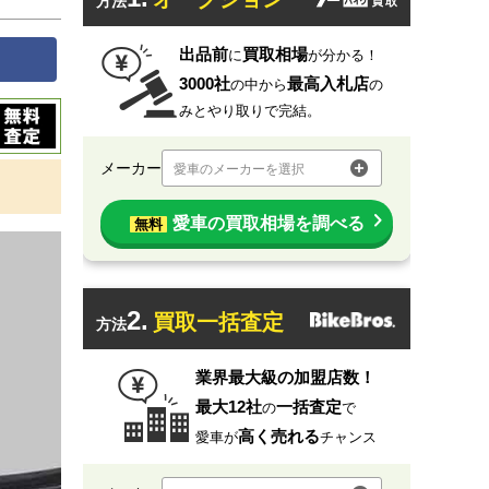
方法
出品前
買取相場
に
が分かる！
3000社
最高入札店
の中から
の
みとやり取りで完結。
メーカー
愛車のメーカーを選択
愛車の買取相場を調べる
無料
2.
買取一括査定
方法
業界最大級の加盟店数！
最大12社
一括査定
の
で
高く売れる
愛車が
チャンス