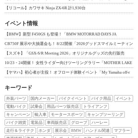
【リコール】カワサキ Ninja ZX-6R 計1,930台
イベント情報
【BMW】新型 F450GS も登場！「BMW MOTORRAD DAYS JA
CB750F 展示や大抽選会も！ 8/22開催「2026グッドスマイルミーティン
【スズキ】「GSX-S/R Meeting 2026」オリジナルグッズの先行販売
10/23・24開催！ 女性ライダー向けツーリングラリー「MOTHER LAKE
【ヤマハ】初心者が主役！ オフロード体験イベント「My Yamaha off-r
キーワード
外装パーツ
国内メーカー
バイクイベント
バイク用品
イベント
電動バイク
試乗会
用品パーツ販売店
トライアンフ
キャンペーン
輸入車
モータースポーツ
キャンプツーリング
バイク雑貨
電装品
車両販売店
グローブ
ハーレー
走行＆ライテク
ホンダ
展示会
BMW
ハンドル関連
マフラー