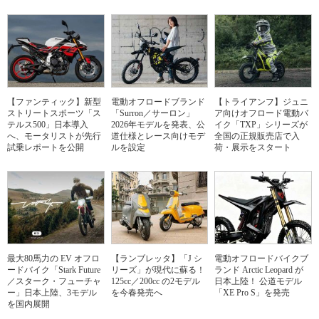
【ファンティック】新型
電動オフロードブランド
【トライアンフ】ジュニ
ストリートスポーツ「ス
「Surron／サーロン」
ア向けオフロード電動バ
テルス500」日本導入
2026年モデルを発表、公
イク「TXP」シリーズが
へ、モータリストが先行
道仕様とレース向けモデ
全国の正規販売店で入
試乗レポートを公開
ルを設定
荷・展示をスタート
最大80馬力の EV オフロ
【ランブレッタ】「J シ
電動オフロードバイクブ
ードバイク「Stark Future
リーズ」が現代に蘇る！
ランド Arctic Leopard が
／スターク・フューチャ
125cc／200cc の2モデル
日本上陸！ 公道モデル
ー」日本上陸、3モデル
を今春発売へ
「XE Pro S」を発売
を国内展開