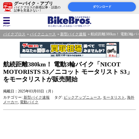
グーバイク・アプリ
ダウンロード
バイクブロスの新着記事・話題の
記事を見逃さない！
バイクブロス
バイクニュース
新型バイク速報
航続距離380km！ 電動3輪バ
航続距離380km！ 電動3輪バイク「NICOT
MOTORISTS S3／ニコット モータリスト S3」
をモータリストが販売開始
掲載日：2025年03月03日（月）
カテゴリー:
新型バイク速報
タグ:
ピックアップニュース
,
モータリスト
,
海外
メーカー
,
電動バイク