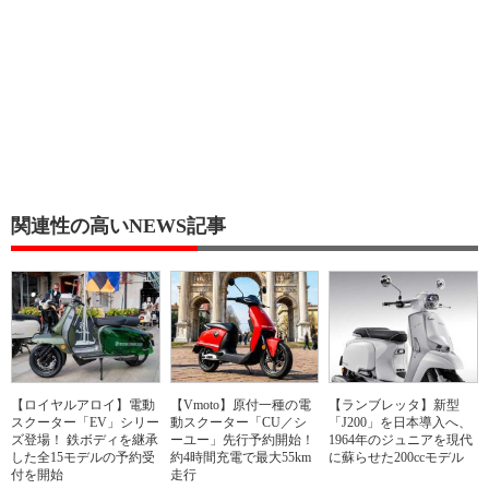
関連性の高いNEWS記事
【ロイヤルアロイ】電動
【Vmoto】原付一種の電
【ランブレッタ】新型
スクーター「EV」シリー
動スクーター「CU／シ
「J200」を日本導入へ、
ズ登場！ 鉄ボディを継承
ーユー」先行予約開始！
1964年のジュニアを現代
した全15モデルの予約受
約4時間充電で最大55km
に蘇らせた200ccモデル
付を開始
走行