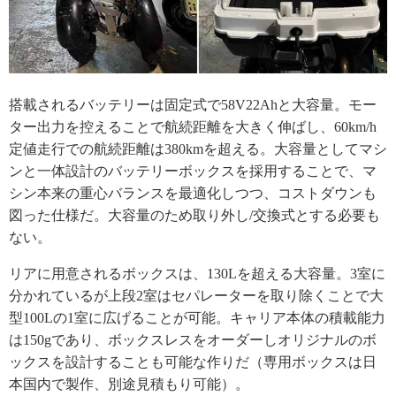
搭載されるバッテリーは固定式で58V22Ahと大容量。モー
ター出力を控えることで航続距離を大きく伸ばし、60km/h
定値走行での航続距離は380kmを超える。大容量としてマシ
ンと一体設計のバッテリーボックスを採用することで、マ
シン本来の重心バランスを最適化しつつ、コストダウンも
図った仕様だ。大容量のため取り外し/交換式とする必要も
ない。
リアに用意されるボックスは、130Lを超える大容量。3室に
分かれているが上段2室はセパレーターを取り除くことで大
型100Lの1室に広げることが可能。キャリア本体の積載能力
は150gであり、ボックスレスをオーダーしオリジナルのボ
ックスを設計することも可能な作りだ（専用ボックスは日
本国内で製作、別途見積もり可能）。