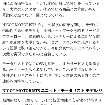
用による価格安定（ただし航続距離は犠牲）を狙っている
が、実際のカスタマーが求めている商品との乖離があり、
電動化が進まない一因となっている。
NICOT-MOTORISTSではこの状況の変革を期し、圧倒的に
信頼性の高いモデルを、全国ネットワークを誇るサービス
でフォローし、驚異的大容量バッテリーによる革新的な航
続可能距離を実現しながら、コストダウンを実現させると
いう難題に取り組んできた。今般発表するS3はそれを高い
次元で実現できたものと自負している。
モータリストではこのS3を拡販し、またサービスを提供す
るパートナーを広く募集している。これまでにない高い可
能性のビジネスをともに実現していく意欲のある方々のご
連絡をお待ちしている。
NICOT-MOTORISTS ニコット＝モータリスト モデル S3
画期的なリア2輪がリーンして旋回性能と安定性を発揮させ