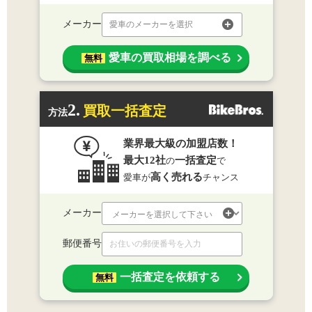
メーカー
愛車のメーカーを選択
愛車の買取相場を調べる
無料
2.
買取一括査定
方法
業界最大級の加盟店数！
最大12社
一括査定
の
で
高く売れる
愛車が
チャンス
メーカー
郵便番号
一括査定を依頼する
無料