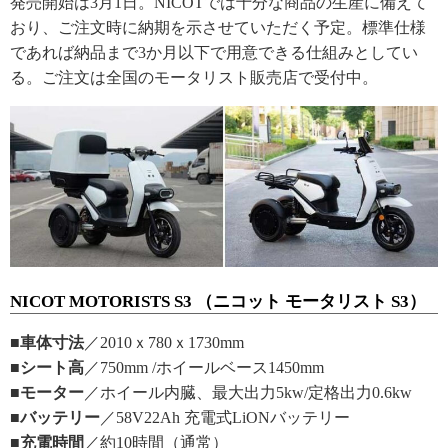
発売開始は3月1日。NICOTでは十分な商品の生産に備えて
おり、ご注文時に納期を示させていただく予定。標準仕様
であれば納品まで3か月以下で用意できる仕組みとしてい
る。ご注文は全国のモータリスト販売店で受付中。
NICOT MOTORISTS S3 （ニコット モータリスト S3）
■車体寸法
／2010ｘ780ｘ1730mm
■シート高
／750mm /ホイールベース1450mm
■モーター
／ホイール内臓、最大出力5kw/定格出力0.6kw
■バッテリー
／58V22Ah 充電式LiONバッテリー
■充電時間
／約10時間（通常）