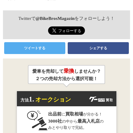
Twitterで
@BikeBrosMagazin
をフォローしよう！
ツイートする
シェアする
乗換
愛車を売却して
しませんか？
２つの売却方法から選択可能！
1.
オークション
方法
出品前
買取相場
に
が分かる！
3000社
最高入札店
の中から
の
みとやり取りで完結。