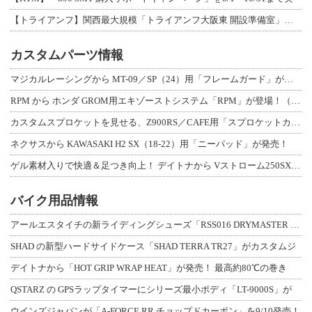
【トライアンフ】関西最大規模「トライアンフ大阪東 開設準備室」がオープン！ 限定
カスタムパーツ情報
マジカルレーシングから MT-09／SP（24）用「フレームガード」が登場！
RPM から ホンダ GROM用エキゾーストシステム「RPM」が登場！（動画あり
カスタムスプロケットを見せる、Z900RS／CAFE用「スプロケットカバーフルキ
ネクサスから KAWASAKI H2 SX（18-22）用「ニーパッド」が発売！
ゲル素材入りで快適＆足つき向上！ デイトナから Vストローム250SX用「快適ロ
バイク用品情報
アールエスタイチの新ライディングシューズ「RSS016 DRYMASTER スト
SHAD の新型ハードサイドケース「SHAD TERRA TR27」がカスタムジ
デイトナから「HOT GRIP WRAP HEAT」が発売！ 最高約80℃の巻き
QSTARZ の GPSラップタイマーにシリーズ最小ボディ「LT-9000S」が
ウインズジャパンが「A-FORCE RR チョップドカーボン」を9/10発売！