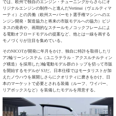
では、欧州で独自のエンジン・チューニングからさらにオ
リジナルエンジンの制作へと進んだVertimai（ヴェルティマ
ーティ）との共働（欧州スーパーモト選手権マシンへのエ
ンジン開発・製造協力と将来の市販モデルへの協力）ビジ
ネスの発表や、画期的なスチールモノコックフレームによ
る電動オフロードモデルの提案など、他とは一線を画する
モノづくりが注目を集めている。
そのNICOTが開発に年月をかけ、独自に特許を取得したリ
ア2輪リーンシステム（ユニラテラル・アクスルチルティン
グ構造）を採用した3輪電動モデル群のトップを切って市販
を開始するモデルが S3だ。日本仕様ではモータリストが加
えたノウハウを展開しさらにクオリティに磨きをかけ、日
本のマーケットで必要とされる装備（ルーフ、ワイパー、
リアボックスなど）を装備したモデルを用意する。