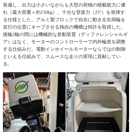
装備し、出力は小さいながらも大型の荷物の積載能力に優
れ（最大荷重＝約150kg）、十分な登坂力（25°）を発揮す
る仕様とした。アルミ製ブロックで自在に動き左右両輪を
並行の位置にキープさせる独自の機構は特許を取得した。
後輪2輪の間には機械的な差動装置（ディファレンシャルギ
ア）はなく、モーターのコントローラーで内外輪差を調整
する仕組みだ。電動インホイールモーターならではの制御
といえる仕組みで、スムースな走りの実現に貢献してい
る。