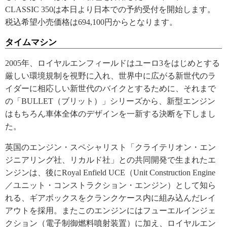
CLASSIC 350は本日より日本での予約受付を開始します。
税込希望小売価格は694,100円からとなります。
タイムマシン
2005年、ロイヤルエンフィールドはユーロ3をはじめとする
厳しい環境規制を視野に入れ、世界中に広がる新世代のラ
イダーに相応しい新世代のバイクとするために、それまで
の「BULLET（ブリット）」シリーズから、新型エンジン
はもちろん車体全体のデザインを一新する決断を下しまし
た。
英国のエンジン・スペシャリスト「クライテリオン・エン
ジニアリング社、リカルド社」との共同開発で生まれたエ
ンジンは、後にRoyal Enfield UCE（Unit Construction Engine
／ユニット・コンストラクション・エンジン）として知ら
れる、ギアボックスをクランクケース内に組み込んだレイ
アウトを採用。またこのエンジンにはフューエルインジェ
クション（電子制御燃料噴射装置）に加え、ロイヤルエン