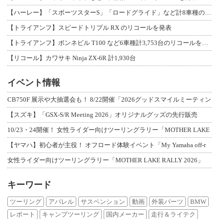
【ハーレー】「スポーツスターS」「ロードグライド」など計8車種のリコールを発表
【トライアンフ】スピードトリプル RX のリコールを発表
【トライアンフ】ボンネビル T100 など6車種計3,753台のリコールを発表
【リコール】カワサキ Ninja ZX-6R 計1,930台
イベント情報
CB750F 展示や大抽選会も！ 8/22開催「2026グッドスマイルミーティン
【スズキ】「GSX-S/R Meeting 2026」オリジナルグッズの先行販売
10/23・24開催！ 女性ライダー向けツーリングラリー「MOTHER LAKE
【ヤマハ】初心者が主役！ オフロード体験イベント「My Yamaha off-r
女性ライダー向けツーリングラリー「MOTHER LAKE RALLY 2026」
キーワード
ツーリング
アパレル
サスペンション
動画
外装パーツ
BMW
レポート
キャンプツーリング
国内メーカー
走行＆ライテク