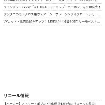
ウインズジャパンが「A-FORCE RR チョップドカーボン」を9/10発売！
クシタニのモトクロス用ウェア「ムーブレーシングオフロードシリーズ」3アイテムが登
UVカット・遮光性能をアップ！ LINKS が「冷暖BODY サーモベスト」改良
リコール情報
【ハーレー】ストリートボブなど4車種 計1285台のリコールを発表