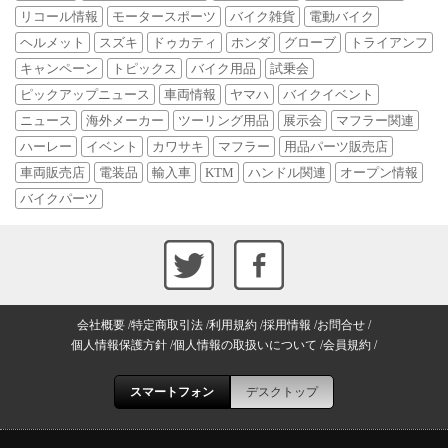
リコール情報
モータースポーツ
バイク雑貨
電動バイク
ヘルメット
スズキ
ドゥカティ
ホンダ
グローブ
トライアンフ
キャンペーン
トピックス
バイク用品
試乗会
ピックアップニュース
車両情報
ヤマハ
バイクイベント
ニュース
海外メーカー
ツーリング用品
展示会
マフラー関連
ハーレー
イベント
カワサキ
マフラー
用品パーツ販売店
車両販売店
電装品
輸入車
KTM
ハンドル関連
オープン情報
バイクパーツ
会社概要
特定商取引法
利用規約
採用情報
お問合せ
個人情報保護方針
個人情報の取扱いについて
会員規約
スマートフォン
デスクトップ