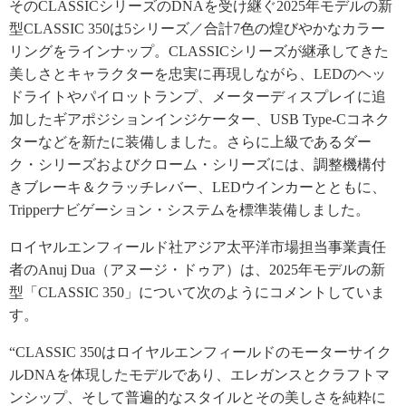
そのCLASSICシリーズのDNAを受け継ぐ2025年モデルの新
型CLASSIC 350は5シリーズ／合計7色の煌びやかなカラー
リングをラインナップ。CLASSICシリーズが継承してきた
美しさとキャラクターを忠実に再現しながら、LEDのヘッ
ドライトやパイロットランプ、メーターディスプレイに追
加したギアポジションインジケーター、USB Type-Cコネク
ターなどを新たに装備しました。さらに上級であるダー
ク・シリーズおよびクローム・シリーズには、調整機構付
きブレーキ＆クラッチレバー、LEDウインカーとともに、
Tripperナビゲーション・システムを標準装備しました。
ロイヤルエンフィールド社アジア太平洋市場担当事業責任
者のAnuj Dua（アヌージ・ドゥア）は、2025年モデルの新
型「CLASSIC 350」について次のようにコメントしていま
す。
“CLASSIC 350はロイヤルエンフィールドのモーターサイク
ルDNAを体現したモデルであり、エレガンスとクラフトマ
ンシップ、そして普遍的なスタイルとその美しさを純粋に