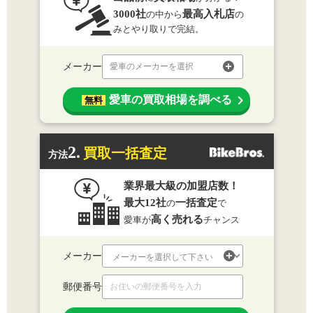
3000社
最高入札店
の中から
の
みとやり取りで完結。
メーカー
愛車のメーカーを選択
愛車の買取相場を調べる
無料
2.
買取一括査定
方法
業界最大級の加盟店数！
最大12社
一括査定
の
で
高く売れる
愛車が
チャンス
メーカー
郵便番号