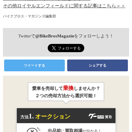
その他ロイヤルエンフィールドに関する記事はこちら＞＞
バイクブロス・マガジンズ編集部
Twitterで
@BikeBrosMagazin
をフォローしよう！
ツイートする
シェアする
乗換
愛車を売却して
しませんか？
２つの売却方法から選択可能！
1.
オークション
方法
出品前
買取相場
に
が分かる！