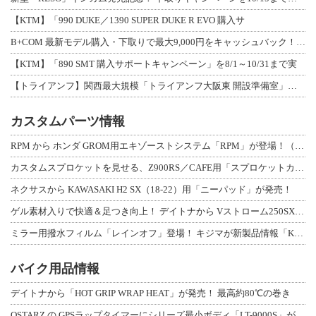
【KTM】「990 DUKE／1390 SUPER DUKE R EVO 購入サ
B+COM 最新モデル購入・下取りで最大9,000円をキャッシュバック！「B+F
【KTM】「890 SMT 購入サポートキャンペーン」を8/1～10/31まで実
【トライアンフ】関西最大規模「トライアンフ大阪東 開設準備室」がオープン！ 限定
カスタムパーツ情報
RPM から ホンダ GROM用エキゾーストシステム「RPM」が登場！（動画あり
カスタムスプロケットを見せる、Z900RS／CAFE用「スプロケットカバーフルキ
ネクサスから KAWASAKI H2 SX（18-22）用「ニーパッド」が発売！
ゲル素材入りで快適＆足つき向上！ デイトナから Vストローム250SX用「快適ロ
ミラー用撥水フィルム「レインオフ」登場！ キジマが新製品情報「KIJIMA NE
バイク用品情報
デイトナから「HOT GRIP WRAP HEAT」が発売！ 最高約80℃の巻き
QSTARZ の GPSラップタイマーにシリーズ最小ボディ「LT-9000S」が