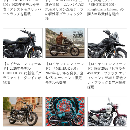
350」2026年モデルを発
新色追加！ ムンバイの活
「SHOTGUN 650 ×
表！アシスト＆スリッパ
気＆オリオン座モチーフ
Rough Crafts Edition」の
ークラッチを搭載
の個性派グラフィック2
購入申込受付を開始
種
【ロイヤルエンフィール
【ロイヤルエンフィール
【ロイヤルエンフィール
ド】2026年モデル
ド】「METEOR 350」
ド】限定20台「ヒマラヤ
HUNTER 350 に新色「グ
2026年モデルを発表／全
450 マナ・ブラック エデ
ラファイト・グレイ」が
4バリエーション＋限定
ィション」登場！ 新色マ
登場
モデルも登場
ナ・ブラック＆専用装備
採用