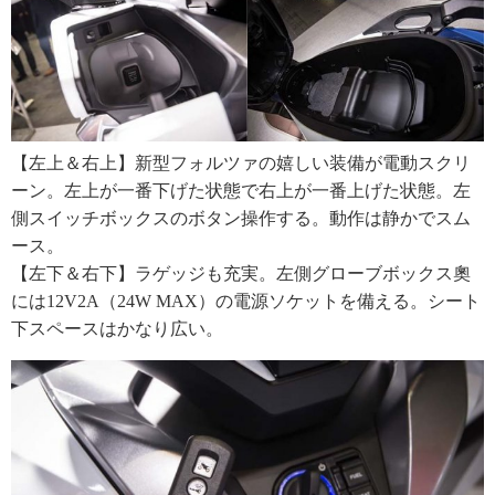
【左上＆右上】新型フォルツァの嬉しい装備が電動スクリ
ーン。左上が一番下げた状態で右上が一番上げた状態。左
側スイッチボックスのボタン操作する。動作は静かでスム
ース。
【左下＆右下】ラゲッジも充実。左側グローブボックス奧
には12V2A（24W MAX）の電源ソケットを備える。シート
下スペースはかなり広い。