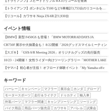
【トライアンフ】スピードトリプル RX のリコールを発表
【トライアンフ】ボンネビル T100 など6車種計3,753台のリコールを発表
【リコール】カワサキ Ninja ZX-6R 計1,930台
イベント情報
【BMW】新型 F450GS も登場！「BMW MOTORRAD DAYS JA
CB750F 展示や大抽選会も！ 8/22開催「2026グッドスマイルミーティン
【スズキ】「GSX-S/R Meeting 2026」オリジナルグッズの先行販売
10/23・24開催！ 女性ライダー向けツーリングラリー「MOTHER LAKE
【ヤマハ】初心者が主役！ オフロード体験イベント「My Yamaha off-r
キーワード
ハーレー
キャンペーン
マフラー
展示会
ホンダ
グローブ
モータースポーツ
走行＆ライテク
ドゥカティ
輸入車
外装パーツ
マフラー関連
キャンプツーリング
ツーリング
バイク用品
用品パーツ販売店
カワサキ
アパレル
試乗会