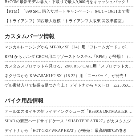
B+COM 最新モデル購入・下取りで最大9,000円をキャッシュバック！「B+F
【KTM】「890 SMT 購入サポートキャンペーン」を8/1～10/31まで実
【トライアンフ】関西最大規模「トライアンフ大阪東 開設準備室」がオープン！ 限定
カスタムパーツ情報
マジカルレーシングから MT-09／SP（24）用「フレームガード」が登場！
RPM から ホンダ GROM用エキゾーストシステム「RPM」が登場！（動画あり
カスタムスプロケットを見せる、Z900RS／CAFE用「スプロケットカバーフルキ
ネクサスから KAWASAKI H2 SX（18-22）用「ニーパッド」が発売！
ゲル素材入りで快適＆足つき向上！ デイトナから Vストローム250SX用「快適ロ
バイク用品情報
アールエスタイチの新ライディングシューズ「RSS016 DRYMASTER スト
SHAD の新型ハードサイドケース「SHAD TERRA TR27」がカスタムジ
デイトナから「HOT GRIP WRAP HEAT」が発売！ 最高約80℃の巻き