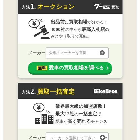
1.
オークション
方法
出品前
買取相場
に
が分かる！
3000社
最高入札店
の中から
の
みとやり取りで完結。
メーカー
愛車のメーカーを選択
愛車の買取相場を調べる
無料
2.
買取一括査定
方法
業界最大級の加盟店数！
最大12社
一括査定
の
で
高く売れる
愛車が
チャンス
メーカー