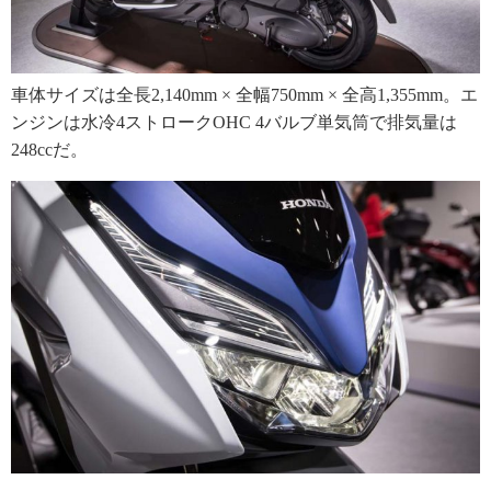
車体サイズは全長2,140mm × 全幅750mm × 全高1,355mm。エ
ンジンは水冷4ストロークOHC 4バルブ単気筒で排気量は
248ccだ。