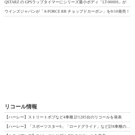
QSTARZ の GPSラップタイマーにシリーズ最小ボディ「LT-9000S」が
ウインズジャパンが「A-FORCE RR チョップドカーボン」を9/10発売！
リコール情報
【ハーレー】ストリートボブなど4車種 計1285台のリコールを発表
【ハーレー】「スポーツスターS」「ロードグライド」など計8車種のリコールを発表