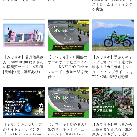
ストロームミーティング
を実施
【カワサキ】若月佑美さ
【カワサキ】7/13開催の
【カワサキ】手ぶらキャ
ん・Novelbright ねぎさん
サーキットデビューイベ
ンプにオフロード走行体
の横須賀ツーリング動画
ント「KAZE Let’s Ride オ
験も！「カワサキ｜クシ
[後編]公開（動画あり）
ンロード」参加申込を受
タニ キャンプライド」を
付中！
7/25・26に長野で開催
【ヤマハ】MT シリーズ
【カワサキ】初心者のた
【カワサキ】初心者から
のナイトミーティング
めのサーキットデビュー
上級者まで走れる「北関
「The Dark Side of Japan
イベント「KAZE Let’s
東カワサキプラザ走行