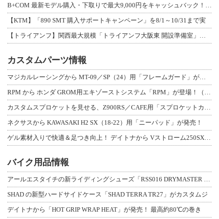
B+COM 最新モデル購入・下取りで最大9,000円をキャッシュバック！「B+F
【KTM】「890 SMT 購入サポートキャンペーン」を8/1～10/31まで実
【トライアンフ】関西最大規模「トライアンフ大阪東 開設準備室」がオープン！ 限定
カスタムパーツ情報
マジカルレーシングから MT-09／SP（24）用「フレームガード」が登場！
RPM から ホンダ GROM用エキゾーストシステム「RPM」が登場！（動画あり
カスタムスプロケットを見せる、Z900RS／CAFE用「スプロケットカバーフルキ
ネクサスから KAWASAKI H2 SX（18-22）用「ニーパッド」が発売！
ゲル素材入りで快適＆足つき向上！ デイトナから Vストローム250SX用「快適ロ
バイク用品情報
アールエスタイチの新ライディングシューズ「RSS016 DRYMASTER スト
SHAD の新型ハードサイドケース「SHAD TERRA TR27」がカスタムジ
デイトナから「HOT GRIP WRAP HEAT」が発売！ 最高約80℃の巻き