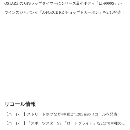
QSTARZ の GPSラップタイマーにシリーズ最小ボディ「LT-9000S」が
ウインズジャパンが「A-FORCE RR チョップドカーボン」を9/10発売！
リコール情報
【ハーレー】ストリートボブなど4車種 計1285台のリコールを発表
【ハーレー】「スポーツスターS」「ロードグライド」など計8車種のリコールを発表