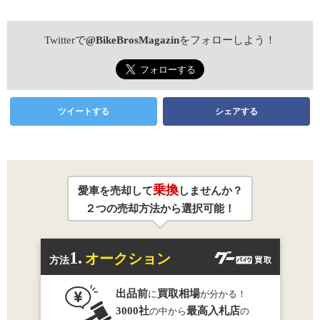
Twitterで
@BikeBrosMagazin
をフォローしよう！
ツイートする
シェアする
乗換
愛車を売却して
しませんか？
２つの売却方法から選択可能！
1.
オークション
方法
出品前
買取相場
に
が分かる！
3000社
最高入札店
の中から
の