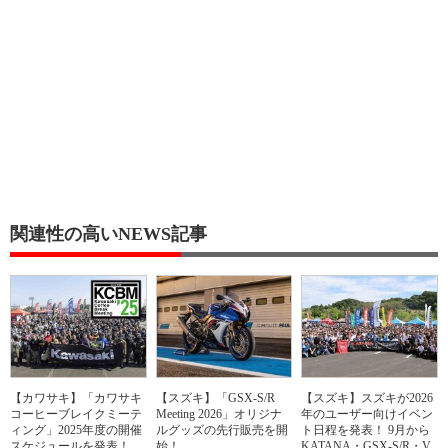
関連性の高いNEWS記事
【カワサキ】「カワサキ
【スズキ】「GSX-S/R
【スズキ】スズキが2026
コーヒーブレイクミーテ
Meeting 2026」オリジナ
年のユーザー向けイベン
ィング」2025年度の開催
ルグッズの先行販売を開
ト日程を発表！ 9月から
スケジュールを発表！
始！
KATANA・GSX-S/R・V