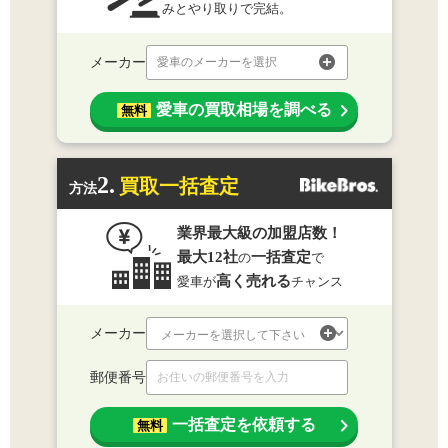
みとやり取りで完結。
メーカー
愛車のメーカーを選択
愛車の買取相場を調べる
無料
2.
買取一括査定
方法
業界最大級の加盟店数！
最大12社
一括査定
の
で
高く売れる
愛車が
チャンス
メーカー
郵便番号
一括査定を依頼する
無料