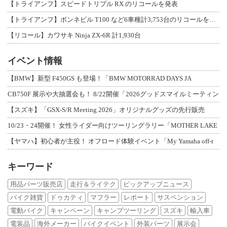
【トライアンフ】スピードトリプル RX のリコールを発表
【トライアンフ】ボンネビル T100 など6車種計3,753台のリコールを発表
【リコール】カワサキ Ninja ZX-6R 計1,930台
イベント情報
【BMW】新型 F450GS も登場！「BMW MOTORRAD DAYS JA
CB750F 展示や大抽選会も！ 8/22開催「2026グッドスマイルミーティン
【スズキ】「GSX-S/R Meeting 2026」オリジナルグッズの先行販売
10/23・24開催！ 女性ライダー向けツーリングラリー「MOTHER LAKE
【ヤマハ】初心者が主役！ オフロード体験イベント「My Yamaha off-r
キーワード
用品パーツ販売店
走行＆ライテク
ピックアップニュース
バイク雑貨
ドゥカティ
マフラー
レポート
サスペンション
電動バイク
キャンペーン
キャンプツーリング
スズキ
輸入車
電装品
海外メーカー
バイクイベント
外装パーツ
展示会