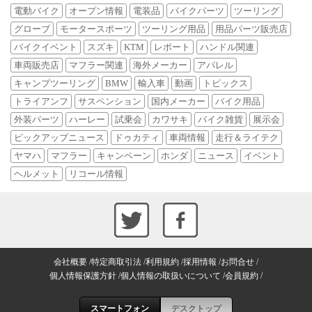
電動バイク
オープン情報
電装品
バイクパーツ
ツーリング
グローブ
モータースポーツ
ツーリング用品
用品パーツ販売店
バイクイベント
スズキ
KTM
レポート
ハンドル関連
車両販売店
マフラー関連
海外メーカー
アパレル
キャンプツーリング
BMW
輸入車
動画
トピックス
トライアンフ
サスペンション
国内メーカー
バイク用品
外装パーツ
ハーレー
試乗会
カワサキ
バイク雑貨
展示会
ピックアップニュース
ドゥカティ
車両情報
走行＆ライテク
ヤマハ
マフラー
キャンペーン
ホンダ
ニュース
イベント
ヘルメット
リコール情報
会社概要
特定商取引法
利用規約
採用情報
お問合せ
個人情報保護方針
個人情報の取扱いについて
会員規約
スマートフォン
デスクトップ