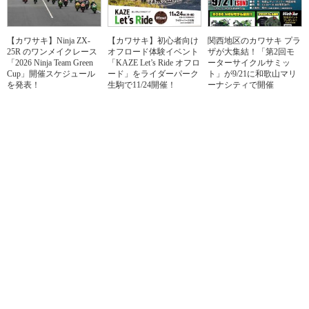
【カワサキ】Ninja ZX-
【カワサキ】初心者向け
関西地区のカワサキ プラ
25R のワンメイクレース
オフロード体験イベント
ザが大集結！「第2回モ
「2026 Ninja Team Green
「KAZE Let’s Ride オフロ
ーターサイクルサミッ
Cup」開催スケジュール
ード」をライダーパーク
ト」が9/21に和歌山マリ
を発表！
生駒で11/24開催！
ーナシティで開催