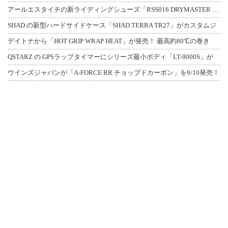
アールエスタイチの新ライディングシューズ「RSS016 DRYMASTER スト
SHAD の新型ハードサイドケース「SHAD TERRA TR27」がカスタムジ
デイトナから「HOT GRIP WRAP HEAT」が発売！ 最高約80℃の巻き
QSTARZ の GPSラップタイマーにシリーズ最小ボディ「LT-9000S」が
ウインズジャパンが「A-FORCE RR チョップドカーボン」を9/10発売！