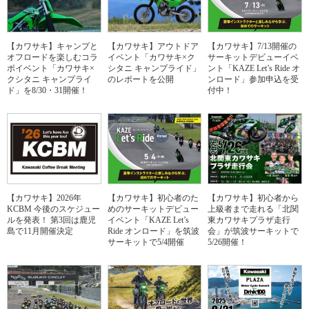
【カワサキ】キャンプと
【カワサキ】アウトドア
【カワサキ】7/13開催の
オフロードを楽しむコラ
イベント「カワサキ×ク
サーキットデビューイベ
ボイベント「カワサキ×
シタニ キャンプライド」
ント「KAZE Let’s Ride オ
クシタニ キャンプライ
のレポートを公開
ンロード」参加申込を受
ド」を8/30・31開催！
付中！
【カワサキ】2026年
【カワサキ】初心者のた
【カワサキ】初心者から
KCBM 今後のスケジュー
めのサーキットデビュー
上級者まで走れる「北関
ルを発表！ 第3回は鹿児
イベント「KAZE Let’s
東カワサキプラザ走行
島で11月開催決定
Ride オンロード」を筑波
会」が筑波サーキットで
サーキットで5/4開催
5/26開催！