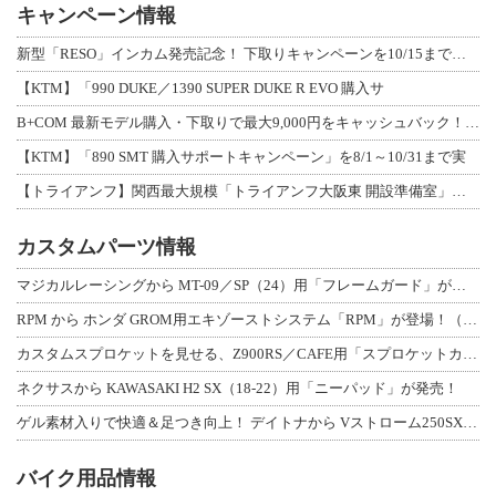
キャンペーン情報
新型「RESO」インカム発売記念！ 下取りキャンペーンを10/15まで延長して開
【KTM】「990 DUKE／1390 SUPER DUKE R EVO 購入サ
B+COM 最新モデル購入・下取りで最大9,000円をキャッシュバック！「B+F
【KTM】「890 SMT 購入サポートキャンペーン」を8/1～10/31まで実
【トライアンフ】関西最大規模「トライアンフ大阪東 開設準備室」がオープン！ 限定
カスタムパーツ情報
マジカルレーシングから MT-09／SP（24）用「フレームガード」が登場！
RPM から ホンダ GROM用エキゾーストシステム「RPM」が登場！（動画あり
カスタムスプロケットを見せる、Z900RS／CAFE用「スプロケットカバーフルキ
ネクサスから KAWASAKI H2 SX（18-22）用「ニーパッド」が発売！
ゲル素材入りで快適＆足つき向上！ デイトナから Vストローム250SX用「快適ロ
バイク用品情報