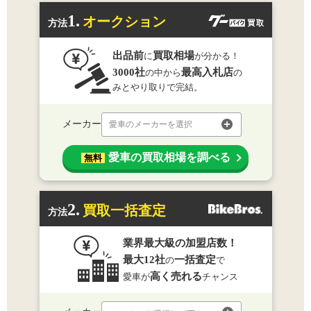
1.
オークション
方法
出品前
買取相場
に
が分かる！
3000社
最高入札店
の中から
の
みとやり取りで完結。
メーカー
愛車のメーカーを選択
愛車の買取相場を調べる
無料
2.
買取一括査定
方法
業界最大級の加盟店数！
最大12社
一括査定
の
で
高く売れる
愛車が
チャンス