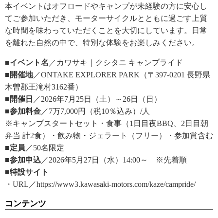
本イベントはオフロードやキャンプが未経験の方に安心し
てご参加いただき、モーターサイクルとともに過ごす上質
な時間を味わっていただくことを大切にしています。日常
を離れた自然の中で、特別な体験をお楽しみください。
■イベント名
／カワサキ｜クシタニ キャンプライド
■開催地
／ONTAKE EXPLORER PARK（〒397-0201 長野県
木曽郡王滝村3162番）
■開催日
／2026年7月25日（土）～26日（日）
■参加料金
／7万7,000円（税10％込み）/人
※キャンプスタートセット・食事（1日目夜BBQ、2日目朝
弁当 計2食）・飲み物・ジェラート（フリー）・参加賞含む
■定員
／50名限定
■参加申込
／2026年5月27日（水）14:00～ ※先着順
■特設サイト
・URL／https://www3.kawasaki-motors.com/kaze/campride/
コンテンツ