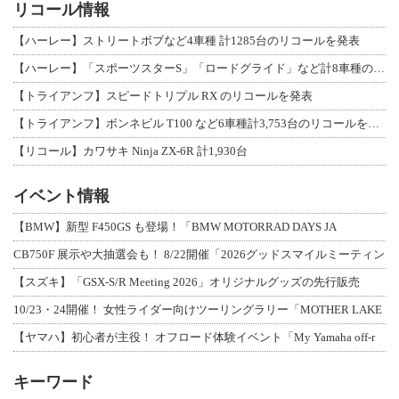
リコール情報
【ハーレー】ストリートボブなど4車種 計1285台のリコールを発表
【ハーレー】「スポーツスターS」「ロードグライド」など計8車種のリコールを発表
【トライアンフ】スピードトリプル RX のリコールを発表
【トライアンフ】ボンネビル T100 など6車種計3,753台のリコールを発表
【リコール】カワサキ Ninja ZX-6R 計1,930台
イベント情報
【BMW】新型 F450GS も登場！「BMW MOTORRAD DAYS JA
CB750F 展示や大抽選会も！ 8/22開催「2026グッドスマイルミーティン
【スズキ】「GSX-S/R Meeting 2026」オリジナルグッズの先行販売
10/23・24開催！ 女性ライダー向けツーリングラリー「MOTHER LAKE
【ヤマハ】初心者が主役！ オフロード体験イベント「My Yamaha off-r
キーワード