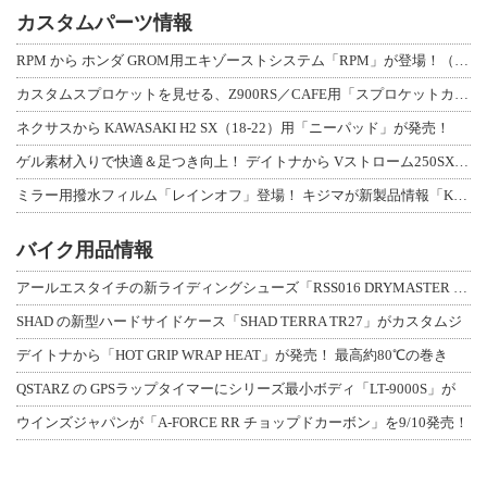
カスタムパーツ情報
RPM から ホンダ GROM用エキゾーストシステム「RPM」が登場！（動画あり
カスタムスプロケットを見せる、Z900RS／CAFE用「スプロケットカバーフルキ
ネクサスから KAWASAKI H2 SX（18-22）用「ニーパッド」が発売！
ゲル素材入りで快適＆足つき向上！ デイトナから Vストローム250SX用「快適ロ
ミラー用撥水フィルム「レインオフ」登場！ キジマが新製品情報「KIJIMA NE
バイク用品情報
アールエスタイチの新ライディングシューズ「RSS016 DRYMASTER スト
SHAD の新型ハードサイドケース「SHAD TERRA TR27」がカスタムジ
デイトナから「HOT GRIP WRAP HEAT」が発売！ 最高約80℃の巻き
QSTARZ の GPSラップタイマーにシリーズ最小ボディ「LT-9000S」が
ウインズジャパンが「A-FORCE RR チョップドカーボン」を9/10発売！