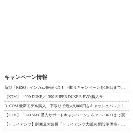
キャンペーン情報
新型「RESO」インカム発売記念！ 下取りキャンペーンを10/15まで延長して開
【KTM】「990 DUKE／1390 SUPER DUKE R EVO 購入サ
B+COM 最新モデル購入・下取りで最大9,000円をキャッシュバック！「B+F
【KTM】「890 SMT 購入サポートキャンペーン」を8/1～10/31まで実
【トライアンフ】関西最大規模「トライアンフ大阪東 開設準備室」がオープン！ 限定