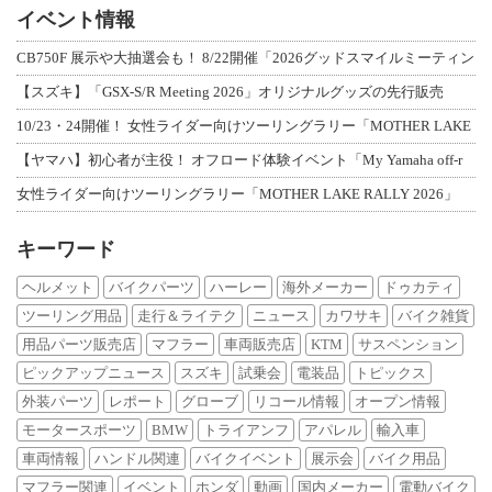
イベント情報
CB750F 展示や大抽選会も！ 8/22開催「2026グッドスマイルミーティン
【スズキ】「GSX-S/R Meeting 2026」オリジナルグッズの先行販売
10/23・24開催！ 女性ライダー向けツーリングラリー「MOTHER LAKE
【ヤマハ】初心者が主役！ オフロード体験イベント「My Yamaha off-r
女性ライダー向けツーリングラリー「MOTHER LAKE RALLY 2026」
キーワード
ヘルメット
バイクパーツ
ハーレー
海外メーカー
ドゥカティ
ツーリング用品
走行＆ライテク
ニュース
カワサキ
バイク雑貨
用品パーツ販売店
マフラー
車両販売店
KTM
サスペンション
ピックアップニュース
スズキ
試乗会
電装品
トピックス
外装パーツ
レポート
グローブ
リコール情報
オープン情報
モータースポーツ
BMW
トライアンフ
アパレル
輸入車
車両情報
ハンドル関連
バイクイベント
展示会
バイク用品
マフラー関連
イベント
ホンダ
動画
国内メーカー
電動バイク