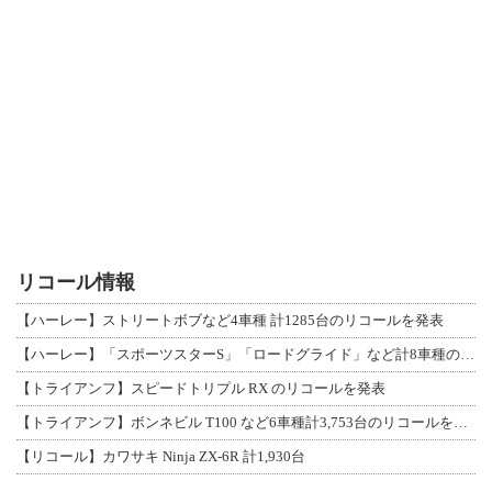
リコール情報
【ハーレー】ストリートボブなど4車種 計1285台のリコールを発表
【ハーレー】「スポーツスターS」「ロードグライド」など計8車種のリコールを発表
【トライアンフ】スピードトリプル RX のリコールを発表
【トライアンフ】ボンネビル T100 など6車種計3,753台のリコールを発表
【リコール】カワサキ Ninja ZX-6R 計1,930台