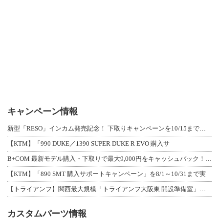
キャンペーン情報
新型「RESO」インカム発売記念！ 下取りキャンペーンを10/15まで延長して開
【KTM】「990 DUKE／1390 SUPER DUKE R EVO 購入サ
B+COM 最新モデル購入・下取りで最大9,000円をキャッシュバック！「B+F
【KTM】「890 SMT 購入サポートキャンペーン」を8/1～10/31まで実
【トライアンフ】関西最大規模「トライアンフ大阪東 開設準備室」がオープン！ 限定
カスタムパーツ情報