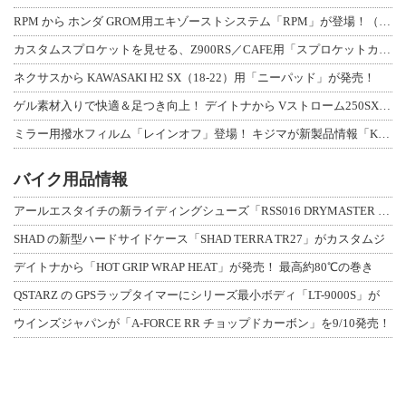
RPM から ホンダ GROM用エキゾーストシステム「RPM」が登場！（動画あり
カスタムスプロケットを見せる、Z900RS／CAFE用「スプロケットカバーフルキ
ネクサスから KAWASAKI H2 SX（18-22）用「ニーパッド」が発売！
ゲル素材入りで快適＆足つき向上！ デイトナから Vストローム250SX用「快適ロ
ミラー用撥水フィルム「レインオフ」登場！ キジマが新製品情報「KIJIMA NE
バイク用品情報
アールエスタイチの新ライディングシューズ「RSS016 DRYMASTER スト
SHAD の新型ハードサイドケース「SHAD TERRA TR27」がカスタムジ
デイトナから「HOT GRIP WRAP HEAT」が発売！ 最高約80℃の巻き
QSTARZ の GPSラップタイマーにシリーズ最小ボディ「LT-9000S」が
ウインズジャパンが「A-FORCE RR チョップドカーボン」を9/10発売！