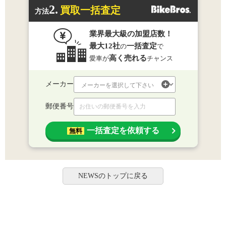
2.
買取一括査定
方法
業界最大級の加盟店数！
最大12社
一括査定
の
で
高く売れる
愛車が
チャンス
メーカー
郵便番号
一括査定を依頼する
無料
NEWSのトップに戻る