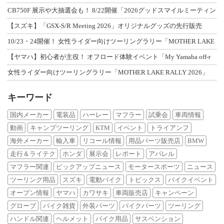
CB750F 展示や大抽選会も！ 8/22開催「2026グッドスマイルミーティン
【スズキ】「GSX-S/R Meeting 2026」オリジナルグッズの先行販売
10/23・24開催！ 女性ライダー向けツーリングラリー「MOTHER LAKE
【ヤマハ】初心者が主役！ オフロード体験イベント「My Yamaha off-r
女性ライダー向けツーリングラリー「MOTHER LAKE RALLY 2026」
キーワード
国内メーカー
電装品
ハーレー
マフラー
試乗会
車両情報
動画
キャンプツーリング
KTM
イベント
トライアンフ
海外メーカー
輸入車
リコール情報
用品パーツ販売店
BMW
走行＆ライテク
ホンダ
展示会
レポート
アパレル
マフラー関連
ピックアップニュース
モータースポーツ
ニュース
ツーリング用品
スズキ
電動バイク
トピックス
バイクイベント
オープン情報
ヤマハ
カワサキ
車両販売店
キャンペーン
グローブ
バイク雑貨
外装パーツ
バイクパーツ
ツーリング
ハンドル関連
ヘルメット
バイク用品
サスペンション