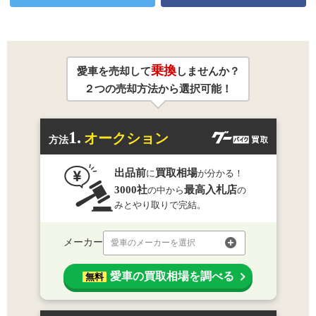
乗換
愛車を売却して
しませんか？
２つの売却方法から選択可能！
1.
オークション
方法
出品前
買取相場
に
が分かる！
3000社
最高入札店
の中から
の
みとやり取りで完結。
メーカー
愛車のメーカーを選択
愛車の買取相場を調べる
無料