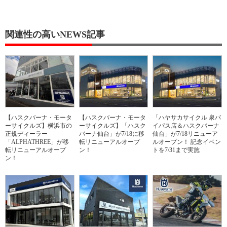
関連性の高いNEWS記事
【ハスクバーナ・モータ
【ハスクバーナ・モータ
「ハヤサカサイクル 泉バ
ーサイクルズ】横浜市の
ーサイクルズ】「ハスク
イパス店＆ハスクバーナ
正規ディーラー
バーナ仙台」が7/18に移
仙台」が7/18リニューア
「ALPHATHREE」が移
転リニューアルオープ
ルオープン！ 記念イベン
転リニューアルオープ
ン！
トを7/31まで実施
ン！