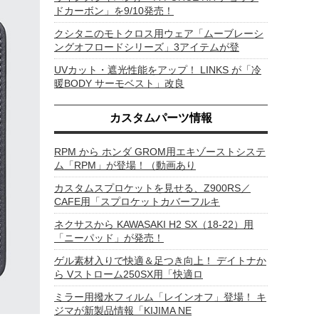
ドカーボン」を9/10発売！
クシタニのモトクロス用ウェア「ムーブレーシ
ングオフロードシリーズ」3アイテムが登
UVカット・遮光性能をアップ！ LINKS が「冷
暖BODY サーモベスト」改良
カスタムパーツ情報
RPM から ホンダ GROM用エキゾーストシステ
ム「RPM」が登場！（動画あり
カスタムスプロケットを見せる、Z900RS／
CAFE用「スプロケットカバーフルキ
ネクサスから KAWASAKI H2 SX（18-22）用
「ニーパッド」が発売！
ゲル素材入りで快適＆足つき向上！ デイトナか
ら Vストローム250SX用「快適ロ
ミラー用撥水フィルム「レインオフ」登場！ キ
ジマが新製品情報「KIJIMA NE