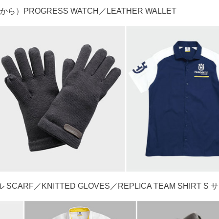
から）PROGRESS WATCH／LEATHER WALLET
ARF／KNITTED GLOVES／REPLICA TEAM SHIRT S 