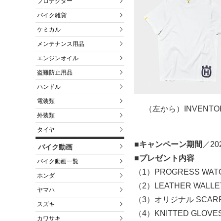
プロテクター
バイク雑貨
ケミカル
メンテナンス用品
エンジンオイル
盗難防止用品
ハンドル
電装類
（左から）INVENTOR
外装類
タイヤ
■キャンペーン期間
／2
バイク動画
■プレゼント内容
バイク動画一覧
（1）PROGRESS WA
ホンダ
（2）LEATHER WALL
ヤマハ
（3）オリジナル SCAR
スズキ
（4）KNITTED GLOV
カワサキ