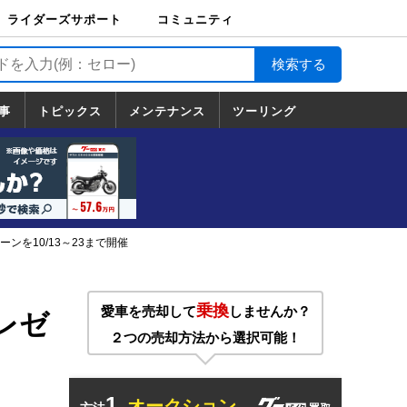
ライダーズサポート
コミュニティ
ライダーズサポート
バイク輸送
バイクガレージライ
バイク車両保険
ロードサービス
バイク試乗
コミュニティ
日記
ツーリング
カスタム
TOP
フ
TOP
事
トピックス
メンテナンス
ツーリング
トピックス
ホンダ
ヤマハ
スズキ
カワサキ
ハーレーダ
BMW
ドゥカティ
トライアン
メンテナンス
基本整備
部位別メンテ
工具の使い方
ツール100選
メンテのうん
一覧
ビッドソン
フ
一覧
ちく
ンを10/13～23まで開催
乗換
愛車を売却して
しませんか？
プレゼ
２つの売却方法から選択可能！
1.
オークション