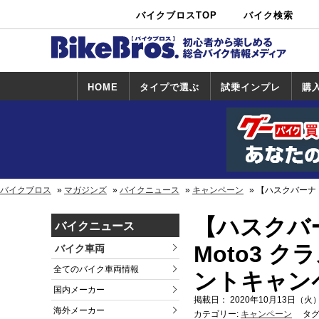
バイクブロスTOP
バイク検索
中古バイ
カタログ検
ショップ検
ク・新車検
索
索
索
HOME
タイプで選ぶ
試乗インプレ
購
スポーツ＆ネ
原付＆ミニバ
アメリカン＆
ビッグスクー
オフロード
試乗インプレ
ホンダ
ヤマハ
スズキ
カワサキ
ハーレー
BMW
トライアンフ
ドゥカティ
購
ホ
ヤ
ス
カ
イキッド
イク
クルーザー
ター
一覧
一
バイクブロス
マガジンズ
バイクニュース
キャンペーン
【ハスクバーナ・
【ハスクバ
バイクニュース
Moto3 
バイク車両
全てのバイク車両情報
ントキャンペ
国内メーカー
掲載日： 2020年10月13日（火）
海外メーカー
カテゴリー:
キャンペーン
タグ