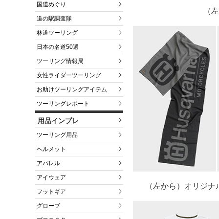
国道めぐり
（左
道の駅調査隊
林道ツーリング
日本の名道50選
ツーリング情報局
女性ライダーツーリング
お助けツーリングアイテム
ツーリングレポート
用品インプレ
ツーリング用品
ヘルメット
アパレル
アイウェア
（左から）オリジナル SC
フットギア
グローブ