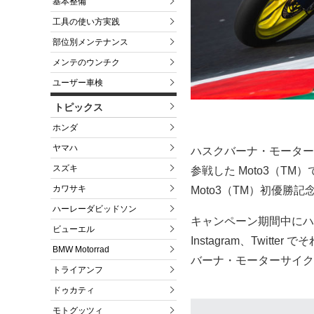
基本整備
工具の使い方実践
部位別メンテナンス
メンテのウンチク
ユーザー車検
トピックス
ホンダ
ヤマハ
ハスクバーナ・モーター
スズキ
参戦した Moto3（T
カワサキ
Moto3（TM）初優勝
ハーレーダビッドソン
キャンペーン期間中にハス
ビューエル
Instagram、Twi
BMW Motorrad
バーナ・モーターサイク
トライアンフ
ドゥカティ
モトグッツィ