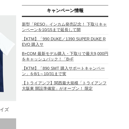
キャンペーン情報
新型「RESO」インカム発売記念！ 下取りキャ
ンペーンを10/15まで延長して開
【KTM】「990 DUKE／1390 SUPER DUKE R
EVO 購入サ
B+COM 最新モデル購入・下取りで最大9,000円
をキャッシュバック！「B+F
【KTM】「890 SMT 購入サポートキャンペー
ン」を8/1～10/31まで実
【トライアンフ】関西最大規模「トライアンフ
大阪東 開設準備室」がオープン！ 限定
サイズ