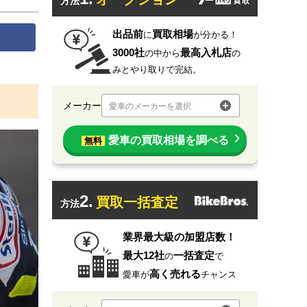
方法
出品前
買取相場
に
が分かる！
3000社
最高入札店
の中から
の
みとやり取りで完結。
メーカー
愛車のメーカーを選択
愛車の買取相場を調べる
無料
2.
買取一括査定
方法
業界最大級の加盟店数！
最大12社
一括査定
の
で
高く売れる
愛車が
チャンス