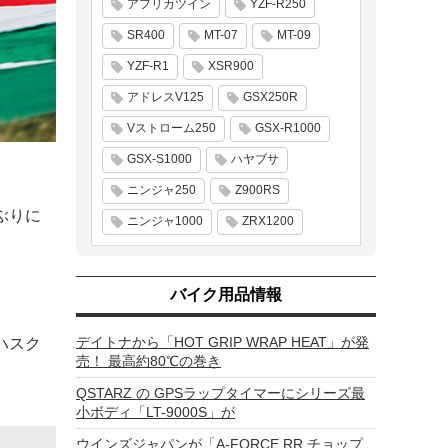
アフリカツイン
YZF-R250
SR400
MT-07
MT-09
YZF-R1
XSR900
アドレスV125
GSX250R
Vストローム250
GSX-R1000
GSX-S1000
ハヤブサ
ニンジャ250
Z900RS
ぶりに
ニンジャ1000
ZRX1200
バイク用品情報
デイトナから「HOT GRIP WRAP HEAT」が発
なハスク
売！ 最高約80℃の巻き
QSTARZ の GPSラップタイマーにシリーズ最
小ボディ「LT-9000S」が
ウインズジャパンが「A-FORCE RR チョップ