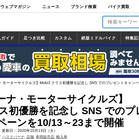
ウェブマガジン
ニュース
ブランド検索
バイク買取
バイクブロス・
原付＆ミニバイ
スポーツ＆ネイ
アメリカン＆ツ
ビッグスクータ
オフロード
バージンハーレ
バージンBMW
バージンドゥカ
バージントライ
ニュース
車両情報
イベント
キャンペ
トピック
バイク用
バイクパ
書籍・
サポート
お知らせ
ブランドを検
ブランドボイ
バイク買取
マガジンズ
ク
キッド
アラー
ー
ー
ティ
アンフ
TOP
ーン
ス
品
ーツ
DVD
索
ス
入ガイド
足つき比較
カスタム
絶版ミドルバイク
特集記
入ガイド
ンダ
マハ
ズキ
ワサキ
カスタム
ホンダ
ヤマハ
スズキ
カワサキ
道の駅調査隊
ツーリング情報局
日本の道50選
国道めぐり
林道ツーリング
絶版ミドルバイク
ホンダ
ヤマハ
スズキ
カワサキ
覧
一覧
一覧
モーターサイクルズ】Moto3 クラス初優勝を記念し SNS でのプレゼントキャンペー
ーナ・モーターサイクルズ】
クラス初優勝を記念し SNS での
ーンを10/13～23まで開催
 更新日： 2020年10月13日（火）
:
ハスクバーナ
,
店舗
,
車両販売店
,
輸入車