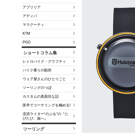
アプリリア
アディバ
マラグーティ
KTM
PGO
ショートコラム集
レトロバイク・グラフティ
バイク乗りの勘所
ウェア屋さんのひとりごと
ツーリングのつぼ
カスタムの真面目な話
医学でコーナリングを極める!
流浪ライター“のぶを”の『た
びたび、旅へ』
ツーリング