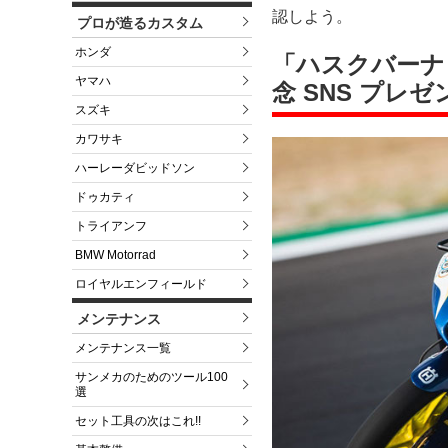
認しよう。
プロが造るカスタム
ホンダ
「ハスクバーナ・
ヤマハ
念 SNS プレ
スズキ
カワサキ
ハーレーダビッドソン
ドゥカティ
トライアンフ
BMW Motorrad
ロイヤルエンフィールド
メンテナンス
メンテナンス一覧
サンメカのためのツール100
選
セット工具の次はこれ!!