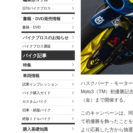
日刊バイクブロス
書籍・DVD発売情報
書籍・DVD
バイクブロスのお知らせ
バイクブロス通販
バイク記事
特集
車両情報
ハスクバーナ・モーター
試乗インプレッション
Moto3（TM）初優勝記
バイク購入ガイド
（金）まで開催する。
カスタムバイク
旧車・絶版バイク
このキャンペーンは、同社
絶版ミドルバイク
て初優勝を飾ったことを
購入基礎知識
より応募した方から抽選