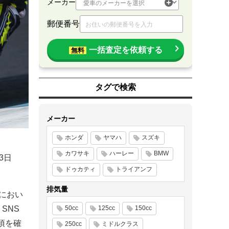
メーカー
郵便番号
一括査定を依頼する
無料
タグで検索
メーカー
ホンダ
ヤマハ
スズキ
カワサキ
ハーレー
BMW
3日
ドゥカティ
トライアンフ
排気量
スにおい
SNS
50cc
125cc
150cc
項を確
250cc
ミドルクラス