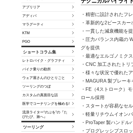
テクニカルハイライ
アプリリア
・精密に設計されたフレ
アディバ
・革新的な2ピースカー
マラグーティ
・一貫した減衰機能を提供
KTM
・圧力バランス内蔵の W
PGO
グを提供
ショートコラム集
・最適なエルゴノミクス
レトロバイク・グラフティ
・CNC 加工されたトリ
バイク乗りの勘所
・様々な状況で優れたア
ウェア屋さんのひとりごと
・MAGURA 製ブレー
ツーリングのつぼ
・FE（4ストローク）
カスタムの真面目な話
ロール採用
医学でコーナリングを極める!
・スタートが容易なセル
流浪ライター“のぶを”の『た
・軽量リチウムイオンバ
びたび、旅へ』
・ProTaper 製ハンドル
ツーリング
・プログレッシブスロッ