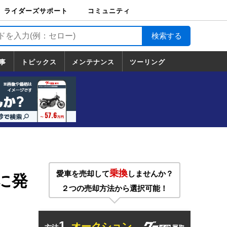
ライダーズサポート
コミュニティ
ライダーズサポート
バイク輸送
バイクガレージライ
バイク車両保険
ロードサービス
バイク試乗
コミュニティ
日記
ツーリング
カスタム
TOP
フ
TOP
事
トピックス
メンテナンス
ツーリング
トピックス
ホンダ
ヤマハ
スズキ
カワサキ
ハーレーダ
BMW
ドゥカティ
トライアン
メンテナンス
基本整備
部位別メンテ
工具の使い方
ツール100選
メンテのうん
一覧
ビッドソン
フ
一覧
ちく
乗換
愛車を売却して
しませんか？
に発
２つの売却方法から選択可能！
1.
オークション