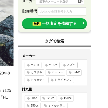
メーカー
郵便番号
一括査定を依頼する
無料
タグで検索
メーカー
ホンダ
ヤマハ
スズキ
カワサキ
ハーレー
BMW
0年8
ドゥカティ
トライアンフ
排気量
（125
「FE
50cc
125cc
150cc
250cc
ミドルクラス