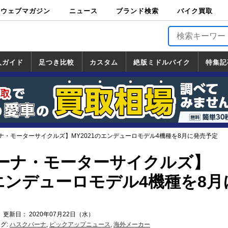
ウェブマガジン
ニュース
ブランド検索
バイク買取
バイクブロス・
原付＆ミニバイ
スポーツ＆ネイ
アメリカン＆ツ
ビッグスクータ
オフロード
バージンハーレ
バージンBMW
バージンドゥカ
バージントライ
ニュース
車両情報
イベント
キャンペ
トピック
バイク用
バイクパ
書籍・
サポート
お知らせ
ブランドを検
ブランドボイ
バイク買取
マガジンズ
ク
キッド
アラー
ー
ー
ティ
アンフ
TOP
ーン
ス
品
ーツ
DVD
索
ス
入ガイド
足つき比較
カスタム
絶版ミドルバイク
特集記
入ガイド
ンダ
マハ
ズキ
ワサキ
カスタム
ホンダ
ヤマハ
スズキ
カワサキ
道の駅調査隊
ツーリング情報局
日本の道50選
国道めぐり
林道ツーリング
絶版ミドルバイク
ホンダ
ヤマハ
スズキ
カワサキ
覧
一覧
一覧
ナ・モーターサイクルズ】MY2021のエンデューロモデル4機種を8月に発売予定
ーナ・モーターサイクルズ】
のエンデューロモデル4機種を8月
 更新日： 2020年07月22日（水）
グ:
ハスクバーナ
,
ピックアップニュース
,
海外メーカー