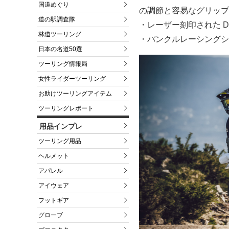
国道めぐり
の調節と容易なグリップ
道の駅調査隊
・レーザー刻印された D.
林道ツーリング
・パンクルレーシングシ
日本の名道50選
ツーリング情報局
女性ライダーツーリング
お助けツーリングアイテム
ツーリングレポート
用品インプレ
ツーリング用品
ヘルメット
アパレル
アイウェア
フットギア
グローブ