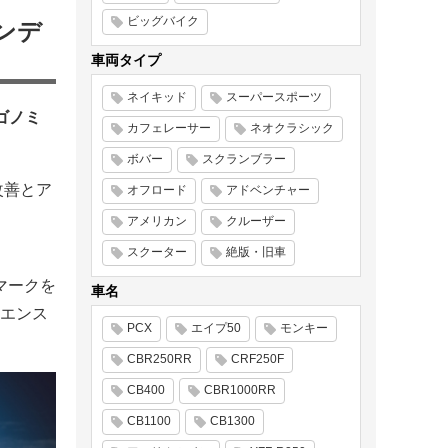
ビッグバイク
ンデ
車両タイプ
ネイキッド
スーパースポーツ
ゴノミ
カフェレーサー
ネオクラシック
ボバー
スクランブラー
改善とア
オフロード
アドベンチャー
アメリカン
クルーザー
スクーター
絶版・旧車
マークを
車名
エンス
PCX
エイプ50
モンキー
CBR250RR
CRF250F
CB400
CBR1000RR
CB1100
CB1300