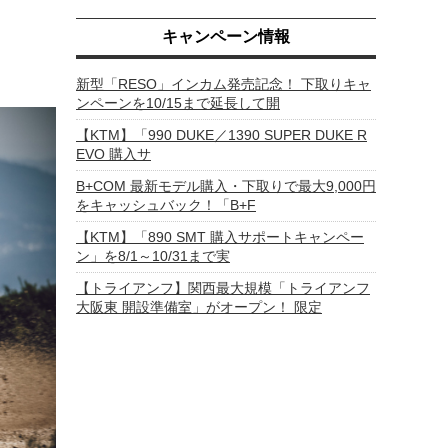
キャンペーン情報
新型「RESO」インカム発売記念！ 下取りキャ
ンペーンを10/15まで延長して開
【KTM】「990 DUKE／1390 SUPER DUKE R
EVO 購入サ
B+COM 最新モデル購入・下取りで最大9,000円
をキャッシュバック！「B+F
【KTM】「890 SMT 購入サポートキャンペー
ン」を8/1～10/31まで実
【トライアンフ】関西最大規模「トライアンフ
大阪東 開設準備室」がオープン！ 限定