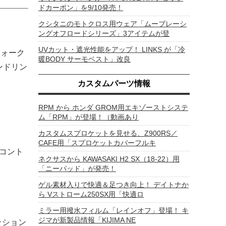
ドカーボン」を9/10発売！
クシタニのモトクロス用ウェア「ムーブレーシ
ングオフロードシリーズ」3アイテムが登
UVカット・遮光性能をアップ！ LINKS が「冷
フォーク
暖BODY サーモベスト」改良
ンドリン
カスタムパーツ情報
RPM から ホンダ GROM用エキゾーストシステ
ム「RPM」が登場！（動画あり
カスタムスプロケットを見せる、Z900RS／
CAFE用「スプロケットカバーフルキ
コント
ネクサスから KAWASAKI H2 SX（18-22）用
「ニーパッド」が発売！
ゲル素材入りで快適＆足つき向上！ デイトナか
ら Vストローム250SX用「快適ロ
ミラー用撥水フィルム「レインオフ」登場！ キ
ジマが新製品情報「KIJIMA NE
ッション