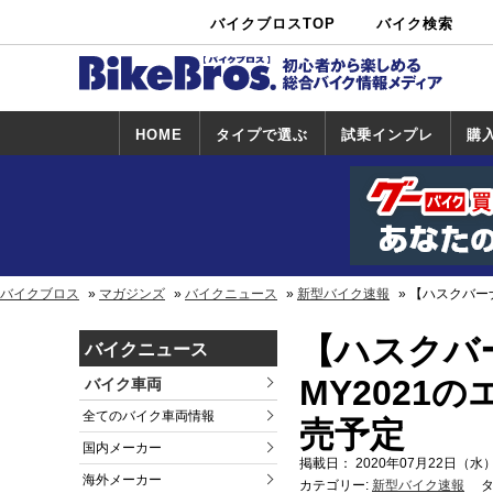
バイクブロスTOP
バイク検索
中古バイ
カタログ検
ショップ検
ク・新車検
索
索
索
HOME
タイプで選ぶ
試乗インプレ
購
スポーツ＆ネ
原付＆ミニバ
アメリカン＆
ビッグスクー
オフロード
試乗インプレ
ホンダ
ヤマハ
スズキ
カワサキ
ハーレー
BMW
トライアンフ
ドゥカティ
購
ホ
ヤ
ス
カ
イキッド
イク
クルーザー
ター
一覧
一
バイクブロス
マガジンズ
バイクニュース
新型バイク速報
【ハスクバー
【ハスクバ
バイクニュース
MY2021
バイク車両
全てのバイク車両情報
売予定
国内メーカー
掲載日： 2020年07月22日（水）
海外メーカー
カテゴリー:
新型バイク速報
タ