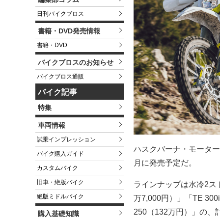
日刊バイクブロス
書籍・DVD発売情報
書籍・DVD
バイクブロスのお知らせ
バイクブロス通販
バイク記事
特集
車両情報
試乗インプレッション
ハスクバーナ・モーターサ
バイク購入ガイド
月に発売予定だ。
カスタムバイク
旧車・絶版バイク
ラインナップは水冷2ストロ
絶版ミドルバイク
万7,000円）」「TE 
250（132万円）」の
購入基礎知識