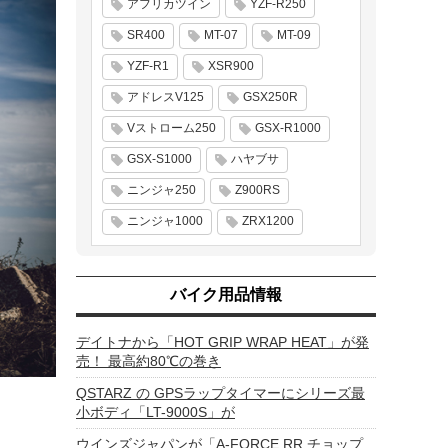
アフリカツイン
YZF-R250
SR400
MT-07
MT-09
YZF-R1
XSR900
アドレスV125
GSX250R
Vストローム250
GSX-R1000
GSX-S1000
ハヤブサ
ニンジャ250
Z900RS
ニンジャ1000
ZRX1200
バイク用品情報
デイトナから「HOT GRIP WRAP HEAT」が発
売！ 最高約80℃の巻き
QSTARZ の GPSラップタイマーにシリーズ最
小ボディ「LT-9000S」が
ウインズジャパンが「A-FORCE RR チョップ