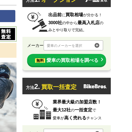
方法
出品前
買取相場
に
が分かる！
3000社
最高入札店
の中から
の
みとやり取りで完結。
メーカー
愛車のメーカーを選択
愛車の買取相場を調べる
無料
2.
買取一括査定
方法
業界最大級の加盟店数！
最大12社
一括査定
の
で
高く売れる
愛車が
チャンス