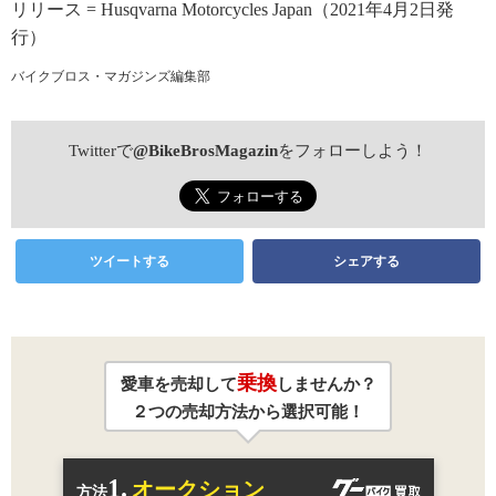
リリース = Husqvarna Motorcycles Japan（2021年4月2日発
行）
バイクブロス・マガジンズ編集部
Twitterで
@BikeBrosMagazin
をフォローしよう！
ツイートする
シェアする
乗換
愛車を売却して
しませんか？
２つの売却方法から選択可能！
1.
オークション
方法