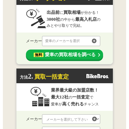
出品前
買取相場
に
が分かる！
3000社
最高入札店
の中から
の
みとやり取りで完結。
メーカー
愛車のメーカーを選択
愛車の買取相場を調べる
無料
2.
買取一括査定
方法
業界最大級の加盟店数！
最大12社
一括査定
の
で
高く売れる
愛車が
チャンス
メーカー