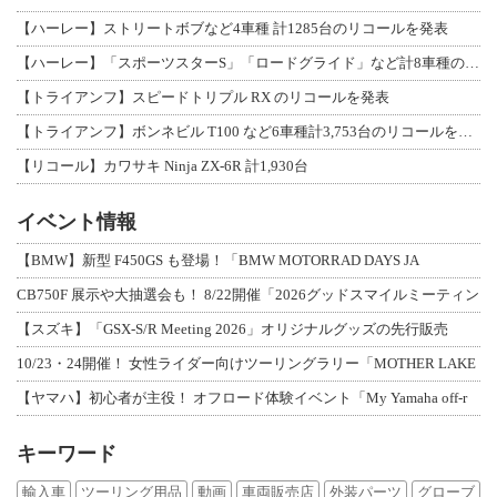
【ハーレー】ストリートボブなど4車種 計1285台のリコールを発表
【ハーレー】「スポーツスターS」「ロードグライド」など計8車種のリコールを発表
【トライアンフ】スピードトリプル RX のリコールを発表
【トライアンフ】ボンネビル T100 など6車種計3,753台のリコールを発表
【リコール】カワサキ Ninja ZX-6R 計1,930台
イベント情報
【BMW】新型 F450GS も登場！「BMW MOTORRAD DAYS JA
CB750F 展示や大抽選会も！ 8/22開催「2026グッドスマイルミーティン
【スズキ】「GSX-S/R Meeting 2026」オリジナルグッズの先行販売
10/23・24開催！ 女性ライダー向けツーリングラリー「MOTHER LAKE
【ヤマハ】初心者が主役！ オフロード体験イベント「My Yamaha off-r
キーワード
輸入車
ツーリング用品
動画
車両販売店
外装パーツ
グローブ