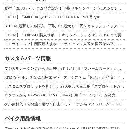
新型「RESO」インカム発売記念！ 下取りキャンペーンを10/15まで延長して開
【KTM】「990 DUKE／1390 SUPER DUKE R EVO 購入サ
B+COM 最新モデル購入・下取りで最大9,000円をキャッシュバック！「B+F
【KTM】「890 SMT 購入サポートキャンペーン」を8/1～10/31まで実
【トライアンフ】関西最大規模「トライアンフ大阪東 開設準備室」がオープン！ 限定
カスタムパーツ情報
マジカルレーシングから MT-09／SP（24）用「フレームガード」が登場！
RPM から ホンダ GROM用エキゾーストシステム「RPM」が登場！（動画あり
カスタムスプロケットを見せる、Z900RS／CAFE用「スプロケットカバーフルキ
ネクサスから KAWASAKI H2 SX（18-22）用「ニーパッド」が発売！
ゲル素材入りで快適＆足つき向上！ デイトナから Vストローム250SX用「快適ロ
バイク用品情報
アールエスタイチの新ライディングシューズ「RSS016 DRYMASTER スト