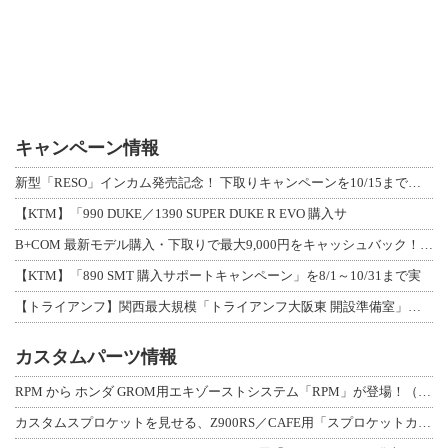
キャンペーン情報
新型「RESO」インカム発売記念！ 下取りキャンペーンを10/15まで延長して開
【KTM】「990 DUKE／1390 SUPER DUKE R EVO 購入サ
B+COM 最新モデル購入・下取りで最大9,000円をキャッシュバック！「B+F
【KTM】「890 SMT 購入サポートキャンペーン」を8/1～10/31まで実
【トライアンフ】関西最大規模「トライアンフ大阪東 開設準備室」がオープン！ 限定
カスタムパーツ情報
RPM から ホンダ GROM用エキゾーストシステム「RPM」が登場！（動画あり
カスタムスプロケットを見せる、Z900RS／CAFE用「スプロケットカバーフルキ