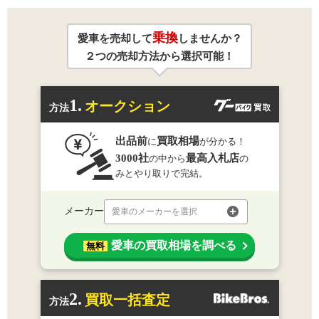
乗換
愛車を売却して
しませんか？
２つの売却方法から選択可能！
1.
オークション
方法
出品前
買取相場
に
が分かる！
3000社
最高入札店
の中から
の
みとやり取りで完結。
メーカー
愛車のメーカーを選択
愛車の買取相場を調べる
無料
2.
買取一括査定
方法