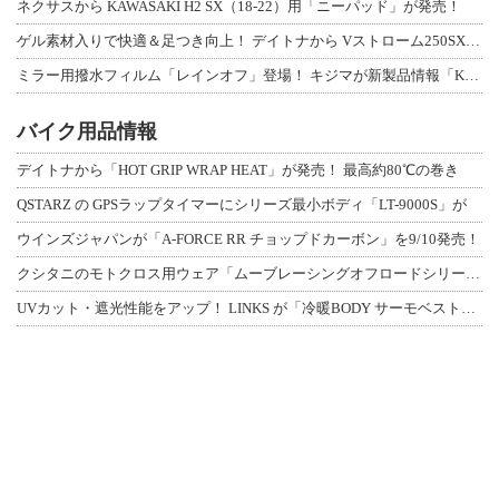
ネクサスから KAWASAKI H2 SX（18-22）用「ニーパッド」が発売！
ゲル素材入りで快適＆足つき向上！ デイトナから Vストローム250SX用「快適ロ
ミラー用撥水フィルム「レインオフ」登場！ キジマが新製品情報「KIJIMA NE
バイク用品情報
デイトナから「HOT GRIP WRAP HEAT」が発売！ 最高約80℃の巻き
QSTARZ の GPSラップタイマーにシリーズ最小ボディ「LT-9000S」が
ウインズジャパンが「A-FORCE RR チョップドカーボン」を9/10発売！
クシタニのモトクロス用ウェア「ムーブレーシングオフロードシリーズ」3アイテムが登
UVカット・遮光性能をアップ！ LINKS が「冷暖BODY サーモベスト」改良