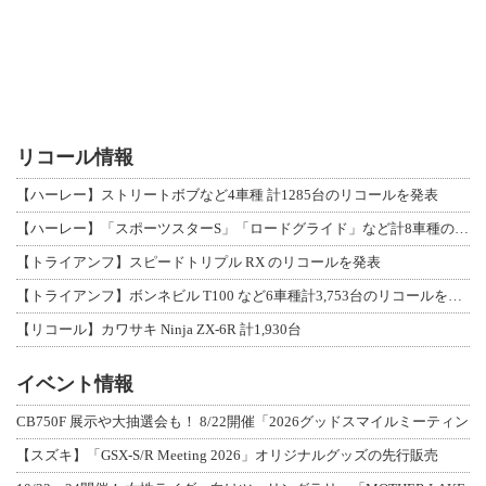
リコール情報
【ハーレー】ストリートボブなど4車種 計1285台のリコールを発表
【ハーレー】「スポーツスターS」「ロードグライド」など計8車種のリコールを発表
【トライアンフ】スピードトリプル RX のリコールを発表
【トライアンフ】ボンネビル T100 など6車種計3,753台のリコールを発表
【リコール】カワサキ Ninja ZX-6R 計1,930台
イベント情報
CB750F 展示や大抽選会も！ 8/22開催「2026グッドスマイルミーティン
【スズキ】「GSX-S/R Meeting 2026」オリジナルグッズの先行販売