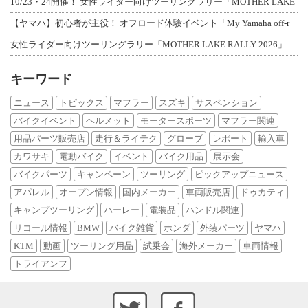
10/23・24開催！ 女性ライダー向けツーリングラリー「MOTHER LAKE
【ヤマハ】初心者が主役！ オフロード体験イベント「My Yamaha off-r
女性ライダー向けツーリングラリー「MOTHER LAKE RALLY 2026」
キーワード
ニュース
トピックス
マフラー
スズキ
サスペンション
バイクイベント
ヘルメット
モータースポーツ
マフラー関連
用品パーツ販売店
走行＆ライテク
グローブ
レポート
輸入車
カワサキ
電動バイク
イベント
バイク用品
展示会
バイクパーツ
キャンペーン
ツーリング
ピックアップニュース
アパレル
オープン情報
国内メーカー
車両販売店
ドゥカティ
キャンプツーリング
ハーレー
電装品
ハンドル関連
リコール情報
BMW
バイク雑貨
ホンダ
外装パーツ
ヤマハ
KTM
動画
ツーリング用品
試乗会
海外メーカー
車両情報
トライアンフ