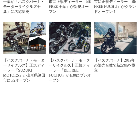
千葉が「ハスクバーナ・
市に正規ディーラー「BE
市に正規ディーラー「BE
モーターサイクルズ千
FREE 千葉」が新規オー
FREE FUCHU」がグラン
葉」に名称変更
プン
ドオープン！
【ハスクバーナ・モータ
【ハスクバーナ・モータ
【ハスクバーナ】2019年
ーサイクルズ】正規ディ
ーサイクルズ】正規ディ
の販売台数で新記録を樹
ーラー「SUZUKI
ーラー「BE FREE
立
MOTORS」が山形県酒田
FUCHU」が1/30にプレオ
市に5/2オープン
ープン