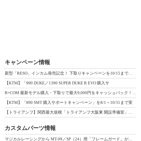
キャンペーン情報
新型「RESO」インカム発売記念！ 下取りキャンペーンを10/15まで延長して開
【KTM】「990 DUKE／1390 SUPER DUKE R EVO 購入サ
B+COM 最新モデル購入・下取りで最大9,000円をキャッシュバック！「B+F
【KTM】「890 SMT 購入サポートキャンペーン」を8/1～10/31まで実
【トライアンフ】関西最大規模「トライアンフ大阪東 開設準備室」がオープン！ 限定
カスタムパーツ情報
マジカルレーシングから MT-09／SP（24）用「フレームガード」が登場！