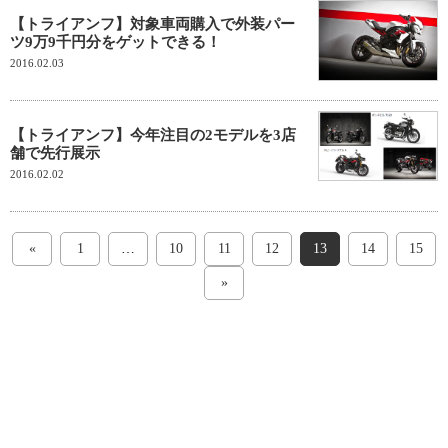
【トライアンフ】対象車両購入で外装パー
ツ9万9千円分をゲットできる！
2016.02.03
【トライアンフ】今年注目の2モデルを3店
舗で先行展示
2016.02.02
«
1
…
10
11
12
13
14
15
»