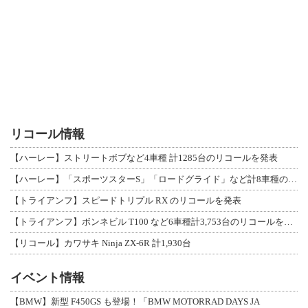
リコール情報
【ハーレー】ストリートボブなど4車種 計1285台のリコールを発表
【ハーレー】「スポーツスターS」「ロードグライド」など計8車種のリコールを発表
【トライアンフ】スピードトリプル RX のリコールを発表
【トライアンフ】ボンネビル T100 など6車種計3,753台のリコールを発表
【リコール】カワサキ Ninja ZX-6R 計1,930台
イベント情報
【BMW】新型 F450GS も登場！「BMW MOTORRAD DAYS JA