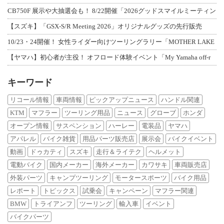
CB750F 展示や大抽選会も！ 8/22開催「2026グッドスマイルミーティン
【スズキ】「GSX-S/R Meeting 2026」オリジナルグッズの先行販売
10/23・24開催！ 女性ライダー向けツーリングラリー「MOTHER LAKE
【ヤマハ】初心者が主役！ オフロード体験イベント「My Yamaha off-r
キーワード
リコール情報
車両情報
ピックアップニュース
ハンドル関連
KTM
マフラー
ツーリング用品
ニュース
グローブ
ホンダ
オープン情報
サスペンション
ハーレー
電装品
ヤマハ
アパレル
バイク雑貨
用品パーツ販売店
展示会
バイクイベント
動画
ドゥカティ
スズキ
走行＆ライテク
ヘルメット
電動バイク
国内メーカー
海外メーカー
カワサキ
車両販売店
外装パーツ
キャンプツーリング
モータースポーツ
バイク用品
レポート
トピックス
試乗会
キャンペーン
マフラー関連
BMW
トライアンフ
ツーリング
輸入車
イベント
バイクパーツ