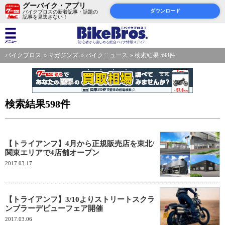
グーバイク・アプリ
ダウンロード
バイクブロスの新着記事・話題の
記事を見逃さない！
バイクブロス
マガジンズ
バイクニュース
検索結果 598件
検索結果598件
【トライアンフ】4月から正規販売店を東北/
関東エリアで4店舗オープン
2017.03.17
【トライアンフ】3/10よりストリートスクラ
ンブラーデビューフェア開催
2017.03.06