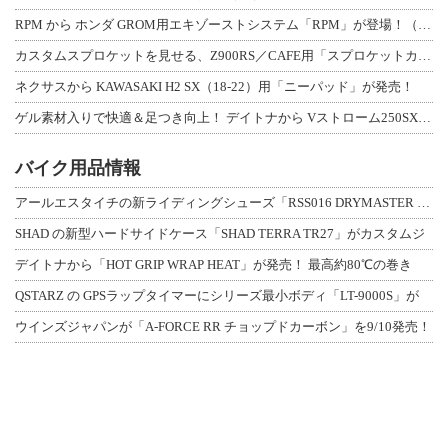
RPM から ホンダ GROM用エキゾーストシステム「RPM」が登場！（動画あり
カスタムスプロケットを見せる、Z900RS／CAFE用「スプロケットカバーフルキ
ネクサスから KAWASAKI H2 SX（18-22）用「ニーパッド」が発売！
ゲル素材入りで快適＆足つき向上！ デイトナから Vストローム250SX用「快適ロ
バイク用品情報
アールエスタイチの新ライディングシューズ「RSS016 DRYMASTER スト
SHAD の新型ハードサイドケース「SHAD TERRA TR27」がカスタムジ
デイトナから「HOT GRIP WRAP HEAT」が発売！ 最高約80℃の巻き
QSTARZ の GPSラップタイマーにシリーズ最小ボディ「LT-9000S」が
ウインズジャパンが「A-FORCE RR チョップドカーボン」を9/10発売！