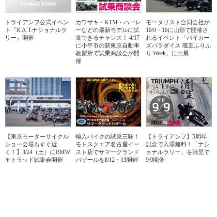
トライアンフ公式イベン
カワサキ・KTM・ハーレ
モータリスト合同会社が
ト「R.A.T.ナショナルラ
ーなどの最新モデルに試
10/9・10に山形で開催さ
リー」開催
乗できるチャンス！ 4/17
れるイベント「バイカー
に小平市の新東京自動車
ズパラダイス 蔵王ふりふ
教習所で試乗商談会が開
り Week」に出展
催
【東京モーターサイクル
輸入バイクの試乗三昧！
【トライアンフ】5周年
ショー会場もすぐ近
モトスクエア名古屋イー
記念で入場無料！「ナシ
く！】3/24（土）にBMW
スト店でサマーグランド
ョナルラリー」を清里で
モトラッド試乗会開催
バザールを8/12・13開催
9/9開催