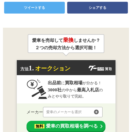
ツイートする
シェアする
乗換
愛車を売却して
しませんか？
２つの売却方法から選択可能！
1.
オークション
方法
出品前
買取相場
に
が分かる！
3000社
最高入札店
の中から
の
みとやり取りで完結。
メーカー
愛車のメーカーを選択
愛車の買取相場を調べる
無料