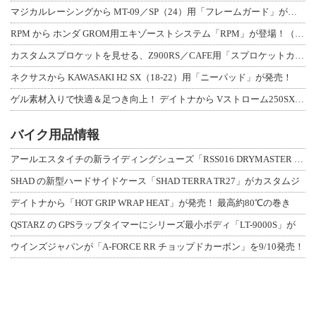
マジカルレーシングから MT-09／SP（24）用「フレームガード」が登場！
RPM から ホンダ GROM用エキゾーストシステム「RPM」が登場！（動画あり
カスタムスプロケットを見せる、Z900RS／CAFE用「スプロケットカバーフルキ
ネクサスから KAWASAKI H2 SX（18-22）用「ニーパッド」が発売！
ゲル素材入りで快適＆足つき向上！ デイトナから Vストローム250SX用「快適ロ
バイク用品情報
アールエスタイチの新ライディングシューズ「RSS016 DRYMASTER スト
SHAD の新型ハードサイドケース「SHAD TERRA TR27」がカスタムジ
デイトナから「HOT GRIP WRAP HEAT」が発売！ 最高約80℃の巻き
QSTARZ の GPSラップタイマーにシリーズ最小ボディ「LT-9000S」が
ウインズジャパンが「A-FORCE RR チョップドカーボン」を9/10発売！