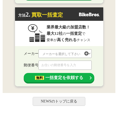
2.
買取一括査定
方法
業界最大級の加盟店数！
最大12社
一括査定
の
で
高く売れる
愛車が
チャンス
メーカー
郵便番号
一括査定を依頼する
無料
NEWSのトップに戻る