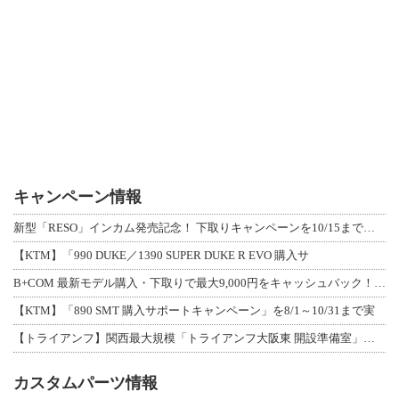
キャンペーン情報
新型「RESO」インカム発売記念！ 下取りキャンペーンを10/15まで延長して開
【KTM】「990 DUKE／1390 SUPER DUKE R EVO 購入サ
B+COM 最新モデル購入・下取りで最大9,000円をキャッシュバック！「B+F
【KTM】「890 SMT 購入サポートキャンペーン」を8/1～10/31まで実
【トライアンフ】関西最大規模「トライアンフ大阪東 開設準備室」がオープン！ 限定
カスタムパーツ情報