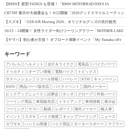
【BMW】新型 F450GS も登場！「BMW MOTORRAD DAYS JA
CB750F 展示や大抽選会も！ 8/22開催「2026グッドスマイルミーティン
【スズキ】「GSX-S/R Meeting 2026」オリジナルグッズの先行販売
10/23・24開催！ 女性ライダー向けツーリングラリー「MOTHER LAKE
【ヤマハ】初心者が主役！ オフロード体験イベント「My Yamaha off-r
キーワード
アパレル
ヘルメット
走行＆ライテク
電装品
バイクパーツ
ドゥカティ
オープン情報
電動バイク
トピックス
サスペンション
リコール情報
ハーレー
KTM
キャンペーン
BMW
用品パーツ販売店
バイクイベント
国内メーカー
ピックアップニュース
試乗会
ホンダ
グローブ
外装パーツ
ツーリング用品
車両販売店
トライアンフ
車両情報
展示会
ツーリング
ヤマハ
動画
レポート
海外メーカー
輸入車
イベント
スズキ
バイク雑貨
キャンプツーリング
ニュース
カワサキ
ハンドル関連
バイク用品
モータースポーツ
マフラー