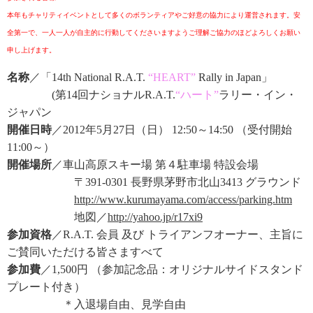
本年もチャリティイベントとして多くのボランティアやご好意の協力により運営されます。安
全第一で、一人一人が自主的に行動してくださいますようご理解ご協力のほどよろしくお願い
申し上げます。
名称
／「14th National R.A.T.
“HEART”
Rally in Japan」
(第14回ナショナルR.A.T.
“ハート”
ラリー・イン・
ジャパン
開催日時
／2012年5月27日（日） 12:50～14:50 （受付開始
11:00～）
開催場所
／車山高原スキー場 第４駐車場 特設会場
〒391-0301 長野県茅野市北山3413 グラウンド
http://www.kurumayama.com/access/parking.htm
地図／
http://yahoo.jp/r17xi9
参加資格
／R.A.T. 会員 及び トライアンフオーナー、主旨に
ご賛同いただける皆さますべて
参加費
／1,500円 （参加記念品：オリジナルサイドスタンド
プレート付き）
＊入退場自由、見学自由