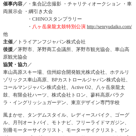
催事内容
／・集合記念撮影 ・チャリティオークション ・車
両展示会 ・綱引き大会
・CHINOスタンプラリー
・
八ヶ岳泉龍太鼓特別公演
http://senryudaiko.com/
他
主催
／トライアンフジャパン株式会社
後援
／茅野市、茅野商工会議所、茅野市観光協会、車山高
原観光協会
協賛・協力
／
車山高原スキー場、信州綜合開発観光株式会社、ホテルリ
ゾリックス車山高原、BPカストロールジャパン株式会社、
コールマンジャパン株式会社、Active O2、八ヶ岳泉龍太
鼓、有限会社ハーツ、株式会社トロン、蓼科高原バラク
ラ・イングリッシュガーデン、東京デザイン専門学校
風まかせ、タンデムスタイル、レディースバイク、ゴーグ
ル、月刊オートバイ、モトナビ、フリーライドマガジン、
別冊モーターサイクリスト、モーターサイクリスト、ヤン