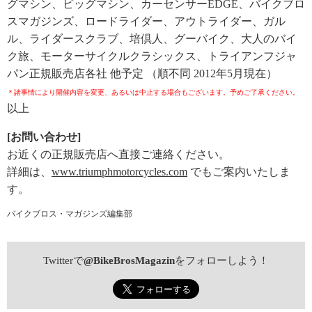
グマシン、ビッグマシン、カーセンサーEDGE、バイクブロ
スマガジンズ、ロードライダー、アウトライダー、ガル
ル、ライダースクラブ、培倶人、グーバイク、大人のバイ
ク旅、モーターサイクルクラシックス、トライアンフジャ
パン正規販売店各社 他予定 （順不同 2012年5月現在）
＊諸事情により開催内容を変更、あるいは中止する場合もございます。予めご了承ください。
以上
[お問い合わせ]
お近くの正規販売店へ直接ご連絡ください。
詳細は、
www.triumphmotorcycles.com
でもご案内いたしま
す。
バイクブロス・マガジンズ編集部
Twitterで
@BikeBrosMagazin
をフォローしよう！