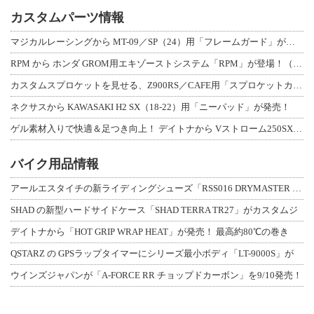
カスタムパーツ情報
マジカルレーシングから MT-09／SP（24）用「フレームガード」が登場！
RPM から ホンダ GROM用エキゾーストシステム「RPM」が登場！（動画あり
カスタムスプロケットを見せる、Z900RS／CAFE用「スプロケットカバーフルキ
ネクサスから KAWASAKI H2 SX（18-22）用「ニーパッド」が発売！
ゲル素材入りで快適＆足つき向上！ デイトナから Vストローム250SX用「快適ロ
バイク用品情報
アールエスタイチの新ライディングシューズ「RSS016 DRYMASTER スト
SHAD の新型ハードサイドケース「SHAD TERRA TR27」がカスタムジ
デイトナから「HOT GRIP WRAP HEAT」が発売！ 最高約80℃の巻き
QSTARZ の GPSラップタイマーにシリーズ最小ボディ「LT-9000S」が
ウインズジャパンが「A-FORCE RR チョップドカーボン」を9/10発売！