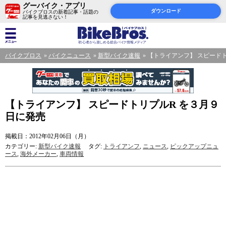
グーバイク・アプリ
ダウンロード
バイクブロスの新着記事・話題の
記事を見逃さない！
バイクブロス
バイクニュース
新型バイク速報
【トライアンフ】 スピード
【トライアンフ】 スピードトリプルR を３月９
日に発売
掲載日：2012年02月06日（月）
カテゴリー:
新型バイク速報
タグ:
トライアンフ
,
ニュース
,
ピックアップニュ
ース
,
海外メーカー
,
車両情報