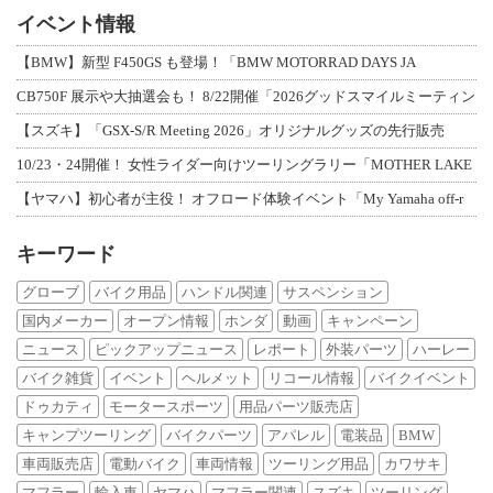
イベント情報
【BMW】新型 F450GS も登場！「BMW MOTORRAD DAYS JA
CB750F 展示や大抽選会も！ 8/22開催「2026グッドスマイルミーティン
【スズキ】「GSX-S/R Meeting 2026」オリジナルグッズの先行販売
10/23・24開催！ 女性ライダー向けツーリングラリー「MOTHER LAKE
【ヤマハ】初心者が主役！ オフロード体験イベント「My Yamaha off-r
キーワード
グローブ
バイク用品
ハンドル関連
サスペンション
国内メーカー
オープン情報
ホンダ
動画
キャンペーン
ニュース
ピックアップニュース
レポート
外装パーツ
ハーレー
バイク雑貨
イベント
ヘルメット
リコール情報
バイクイベント
ドゥカティ
モータースポーツ
用品パーツ販売店
キャンプツーリング
バイクパーツ
アパレル
電装品
BMW
車両販売店
電動バイク
車両情報
ツーリング用品
カワサキ
マフラー
輸入車
ヤマハ
マフラー関連
スズキ
ツーリング