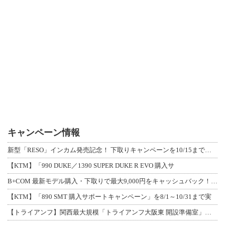
キャンペーン情報
新型「RESO」インカム発売記念！ 下取りキャンペーンを10/15まで延長して開
【KTM】「990 DUKE／1390 SUPER DUKE R EVO 購入サ
B+COM 最新モデル購入・下取りで最大9,000円をキャッシュバック！「B+F
【KTM】「890 SMT 購入サポートキャンペーン」を8/1～10/31まで実
【トライアンフ】関西最大規模「トライアンフ大阪東 開設準備室」がオープン！ 限定