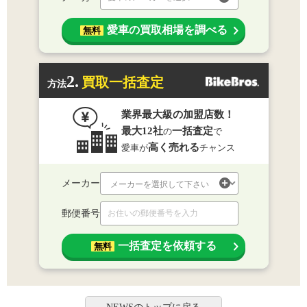
愛車の買取相場を調べる
無料
2.
買取一括査定
方法
業界最大級の加盟店数！
最大12社
一括査定
の
で
高く売れる
愛車が
チャンス
メーカー
郵便番号
一括査定を依頼する
無料