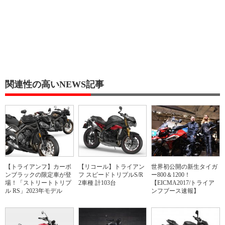
関連性の高いNEWS記事
【トライアンフ】カーボ
【リコール】トライアン
世界初公開の新生タイガ
ンブラックの限定車が登
フ スピードトリプルS/R
ー800＆1200！
場！「ストリートトリプ
2車種 計103台
【EICMA2017/トライア
ル RS」2023年モデル
ンフブース速報】