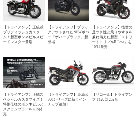
【トライアンフ】正統派
【トライアンフ】ブラッ
【トライアンフ】抜群の
ブリティッシュカスタ
クアウトされたNEWボバ
足つき性と乗りやすさを
ム！新型ボンネビルスピ
ー「ボバーブラック」新
兼ね備えた新型「ストリ
ードマスター登場
登場
ートトリプルR Low」を
10/14発売
【トライアンフ】正統ス
【トライアンフ】TIGER
【リコール】トライアン
ペシャルカスタマイズ！
800シリーズに新ライン
フ T120 計252台
特別仕様のボンネビルと
ナップ追加！
スクランブラーを7/15発
売