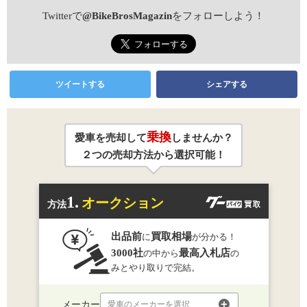
Twitterで
@BikeBrosMagazin
をフォローしよう！
ツイートする
シェアする
乗換
愛車を売却して
しませんか？
２つの売却方法から選択可能！
1.
オークション
方法
出品前
買取相場
に
が分かる！
3000社
最高入札店
の中から
の
みとやり取りで完結。
メーカー
愛車のメーカーを選択