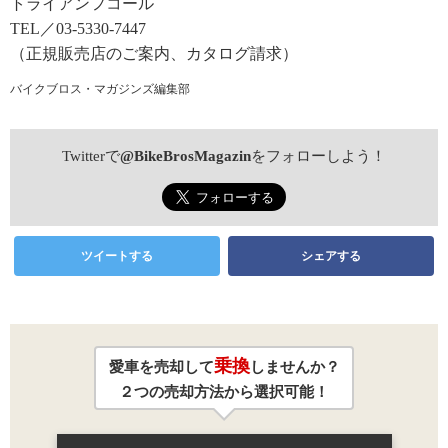
トライアンフコール
TEL／03-5330-7447
（正規販売店のご案内、カタログ請求）
バイクブロス・マガジンズ編集部
Twitterで
@BikeBrosMagazin
をフォローしよう！
ツイートする
シェアする
乗換
愛車を売却して
しませんか？
２つの売却方法から選択可能！