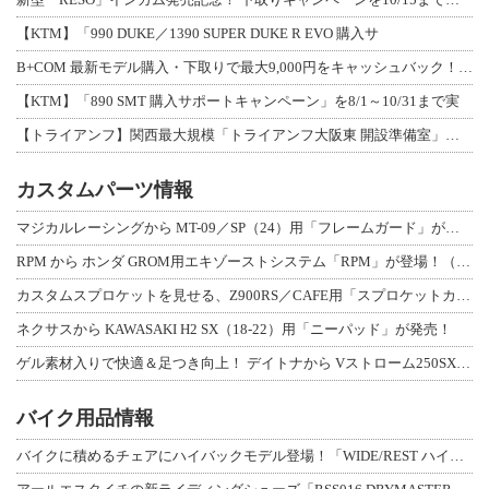
【KTM】「990 DUKE／1390 SUPER DUKE R EVO 購入サ
B+COM 最新モデル購入・下取りで最大9,000円をキャッシュバック！「B+F
【KTM】「890 SMT 購入サポートキャンペーン」を8/1～10/31まで実
【トライアンフ】関西最大規模「トライアンフ大阪東 開設準備室」がオープン！ 限定
カスタムパーツ情報
マジカルレーシングから MT-09／SP（24）用「フレームガード」が登場！
RPM から ホンダ GROM用エキゾーストシステム「RPM」が登場！（動画あり
カスタムスプロケットを見せる、Z900RS／CAFE用「スプロケットカバーフルキ
ネクサスから KAWASAKI H2 SX（18-22）用「ニーパッド」が発売！
ゲル素材入りで快適＆足つき向上！ デイトナから Vストローム250SX用「快適ロ
バイク用品情報
バイクに積めるチェアにハイバックモデル登場！「WIDE/REST ハイバックチェ