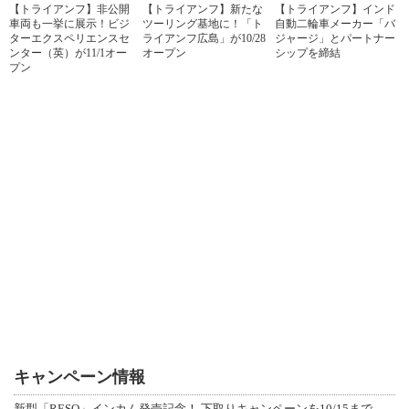
【トライアンフ】非公開
【トライアンフ】新たな
【トライアンフ】インド
車両も一挙に展示！ビジ
ツーリング基地に！「ト
自動二輪車メーカー「バ
ターエクスペリエンスセ
ライアンフ広島」が10/28
ジャージ」とパートナー
ンター（英）が11/1オー
オープン
シップを締結
プン
キャンペーン情報
新型「RESO」インカム発売記念！ 下取りキャンペーンを10/15まで延長して開