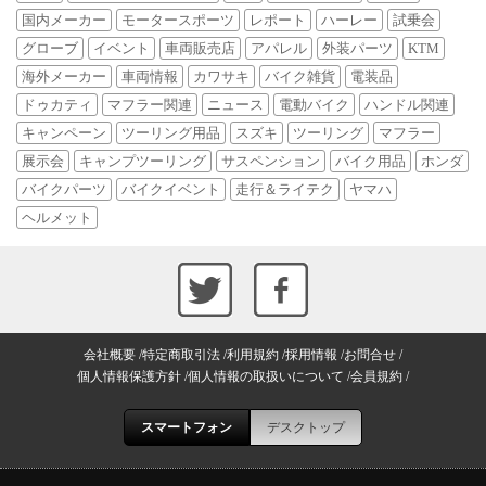
国内メーカー
モータースポーツ
レポート
ハーレー
試乗会
グローブ
イベント
車両販売店
アパレル
外装パーツ
KTM
海外メーカー
車両情報
カワサキ
バイク雑貨
電装品
ドゥカティ
マフラー関連
ニュース
電動バイク
ハンドル関連
キャンペーン
ツーリング用品
スズキ
ツーリング
マフラー
展示会
キャンプツーリング
サスペンション
バイク用品
ホンダ
バイクパーツ
バイクイベント
走行＆ライテク
ヤマハ
ヘルメット
会社概要
特定商取引法
利用規約
採用情報
お問合せ
個人情報保護方針
個人情報の取扱いについて
会員規約
スマートフォン
デスクトップ