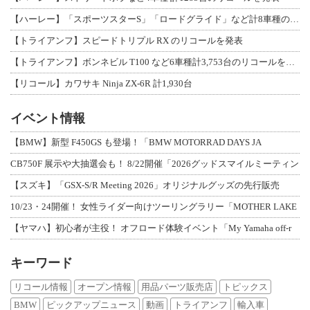
【ハーレー】「スポーツスターS」「ロードグライド」など計8車種のリコールを発表
【トライアンフ】スピードトリプル RX のリコールを発表
【トライアンフ】ボンネビル T100 など6車種計3,753台のリコールを発表
【リコール】カワサキ Ninja ZX-6R 計1,930台
イベント情報
【BMW】新型 F450GS も登場！「BMW MOTORRAD DAYS JA
CB750F 展示や大抽選会も！ 8/22開催「2026グッドスマイルミーティン
【スズキ】「GSX-S/R Meeting 2026」オリジナルグッズの先行販売
10/23・24開催！ 女性ライダー向けツーリングラリー「MOTHER LAKE
【ヤマハ】初心者が主役！ オフロード体験イベント「My Yamaha off-r
キーワード
リコール情報
オープン情報
用品パーツ販売店
トピックス
BMW
ピックアップニュース
動画
トライアンフ
輸入車