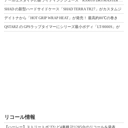
アールエスタイチの新ライディングシューズ「RSS016 DRYMASTER スト
SHAD の新型ハードサイドケース「SHAD TERRA TR27」がカスタムジ
デイトナから「HOT GRIP WRAP HEAT」が発売！ 最高約80℃の巻き
QSTARZ の GPSラップタイマーにシリーズ最小ボディ「LT-9000S」が
リコール情報
【ハーレー】ストリートボブなど4車種 計1285台のリコールを発表