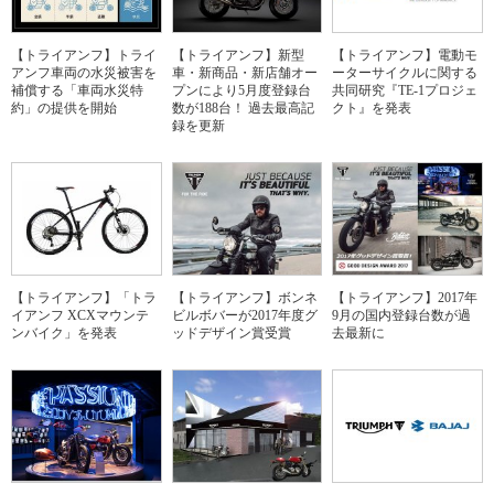
【トライアンフ】トライ
【トライアンフ】新型
【トライアンフ】電動モ
アンフ車両の水災被害を
車・新商品・新店舗オー
ーターサイクルに関する
補償する「車両水災特
プンにより5月度登録台
共同研究『TE-1プロジェ
約」の提供を開始
数が188台！ 過去最高記
クト』を発表
録を更新
【トライアンフ】「トラ
【トライアンフ】ボンネ
【トライアンフ】2017年
イアンフ XCXマウンテ
ビルボバーが2017年度グ
9月の国内登録台数が過
ンバイク」を発表
ッドデザイン賞受賞
去最新に