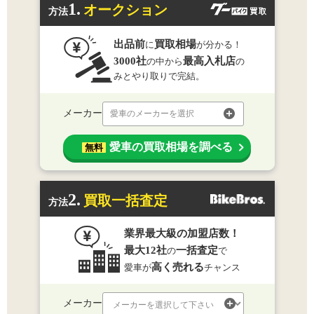
1.
オークション
方法
出品前
買取相場
に
が分かる！
3000社
最高入札店
の中から
の
みとやり取りで完結。
メーカー
愛車のメーカーを選択
愛車の買取相場を調べる
無料
2.
買取一括査定
方法
業界最大級の加盟店数！
最大12社
一括査定
の
で
高く売れる
愛車が
チャンス
メーカー