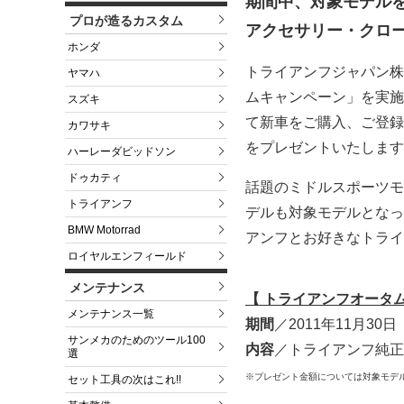
期間中、対象モデル
プロが造るカスタム
アクセサリー・クロ
ホンダ
トライアンフジャパン株
ヤマハ
ムキャンペーン」を実施
スズキ
て新車をご購入、ご登録
カワサキ
をプレゼントいたします
ハーレーダビッドソン
ドゥカティ
話題のミドルスポーツモ
トライアンフ
デルも対象モデルとなっ
BMW Motorrad
アンフとお好きなトライ
ロイヤルエンフィールド
メンテナンス
【 トライアンフオータ
メンテナンス一覧
期間
／2011年11月
サンメカのためのツール100
内容
／トライアンフ純正
選
※プレゼント金額については対象モデ
セット工具の次はこれ!!