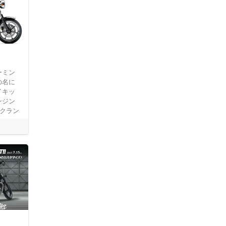
ーミン
の名に
イキッ
ンジン
度クラン