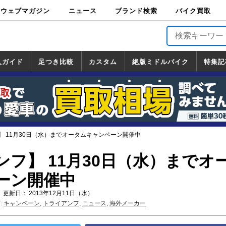
ウェブマガジン
ニュース
ブランド検索
バイク買取
バイクブロス・
原付＆ミニバイ
スポーツ＆ネイ
アメリカン＆ツ
ビッグスクータ
オフロード
バージンハーレ
バージンBMW
バージンドゥカ
バージントライ
ニュース
車両情報
イベント
キャンペ
トピック
バイク用
バイクパ
書籍・
サポート
お知らせ
ブランドを検
ブランドボイ
バイク買取
マガジンズ
ク
キッド
アラー
ー
ー
ティ
アンフ
TOP
ーン
ス
品
ーツ
DVD
索
ス
入ガイド
足つき比較
カスタム
絶版ミドルバイク
特集記
入ガイド
ンダ
マハ
ズキ
ワサキ
カスタム
ホンダ
ヤマハ
スズキ
カワサキ
道の駅調査隊
ツーリング情報局
日本の道50選
国道めぐり
林道ツーリング
絶版ミドルバイク
ホンダ
ヤマハ
スズキ
カワサキ
覧
一覧
一覧
】 11月30日（水）までオータムキャンペーン開催中
フ】 11月30日（水）までオ
ーン開催中
 更新日： 2013年12月11日（水）
:
キャンペーン
,
トライアンフ
,
ニュース
,
海外メーカー