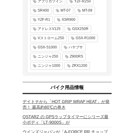
アフリカツイン
YZF-R250
SR400
MT-07
MT-09
YZF-R1
XSR900
アドレスV125
GSX250R
Vストローム250
GSX-R1000
GSX-S1000
ハヤブサ
ニンジャ250
Z900RS
ニンジャ1000
ZRX1200
バイク用品情報
デイトナから「HOT GRIP WRAP HEAT」が発
売！ 最高約80℃の巻き
QSTARZ の GPSラップタイマーにシリーズ最
小ボディ「LT-9000S」が
ウインズジャパンが「A-FORCE RR チョップ