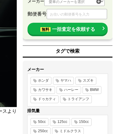
メーカー
郵便番号
一括査定を依頼する
無料
タグで検索
メーカー
ホンダ
ヤマハ
スズキ
カワサキ
ハーレー
BMW
ドゥカティ
トライアンフ
排気量
ースより
50cc
125cc
150cc
250cc
ミドルクラス