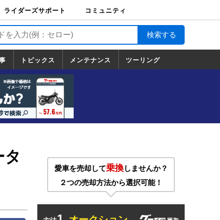
ライダーズサポート
コミュニティ
ライダーズサポート
バイク輸送
バイクガレージライ
バイク車両保険
ロードサービス
バイク試乗
コミュニティ
日記
ツーリング
カスタム
TOP
フ
TOP
事
トピックス
メンテナンス
ツーリング
トピックス
ホンダ
ヤマハ
スズキ
カワサキ
ハーレーダ
BMW
ドゥカティ
トライアン
メンテナンス
基本整備
部位別メンテ
工具の使い方
ツール100選
メンテのうん
一覧
ビッドソン
フ
一覧
ちく
ータ
乗換
愛車を売却して
しませんか？
２つの売却方法から選択可能！
1.
オークション