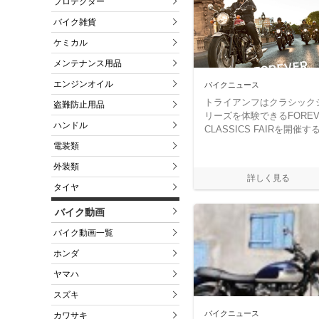
プロテクター
バイク雑貨
ケミカル
メンテナンス用品
エンジンオイル
バイクニュース
トライアンフはクラシック
盗難防止用品
リーズを体験できるFOREV
ハンドル
CLASSICS FAIRを開催す
電装類
外装類
タイヤ
バイク動画
バイク動画一覧
ホンダ
ヤマハ
スズキ
バイクニュース
カワサキ