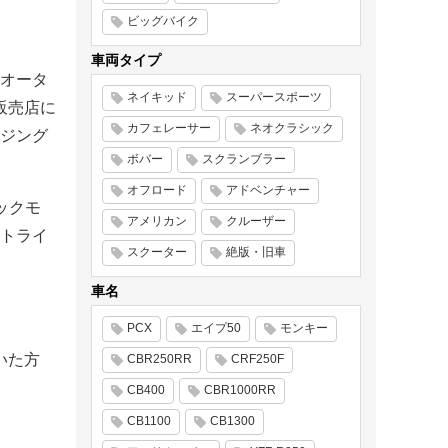
ビッグバイク
車両タイプ
オータ
ネイキッド
スーパースポーツ
販売店に
カフェレーサー
ネオクラシック
ジング
ボバー
スクランブラー
オフロード
アドベンチャー
ックモ
アメリカン
クルーザー
トライ
スクーター
絶版・旧車
車名
PCX
エイプ50
モンキー
いた方
CBR250RR
CRF250F
CB400
CBR1000RR
CB1100
CB1300