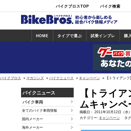
バイクブロスTOP
バイク検索
中古バイ
カタログ検
ショップ検
ク・新車検
索
索
索
HOME
タイプで選ぶ
試乗インプレ
購
スポーツ＆ネ
原付＆ミニバ
アメリカン＆
ビッグスクー
オフロード
試乗インプレ
ホンダ
ヤマハ
スズキ
カワサキ
ハーレー
BMW
トライアンフ
ドゥカティ
購
ホ
ヤ
ス
カ
イキッド
イク
クルーザー
ター
一覧
一
バイクブロス
マガジンズ
バイクニュース
キャンペーン
【トライアンフ
【トライアン
バイクニュース
ムキャンペ
バイク車両
全てのバイク車両情報
掲載日： 2011年10月12日（水）
カテゴリー:
キャンペーン
タグ
国内メーカー
海外メーカー