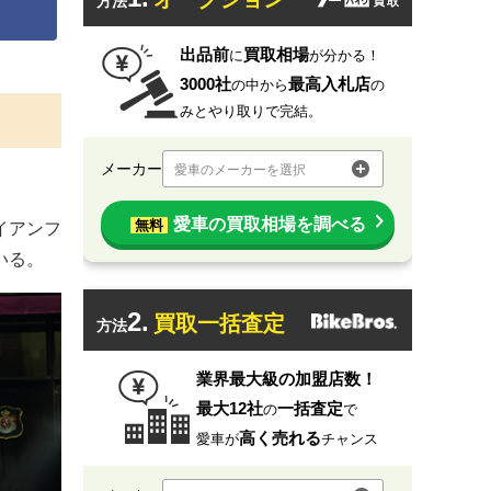
方法
出品前
買取相場
に
が分かる！
3000社
最高入札店
の中から
の
みとやり取りで完結。
メーカー
愛車のメーカーを選択
愛車の買取相場を調べる
無料
イアンフ
いる。
2.
買取一括査定
方法
業界最大級の加盟店数！
最大12社
一括査定
の
で
高く売れる
愛車が
チャンス