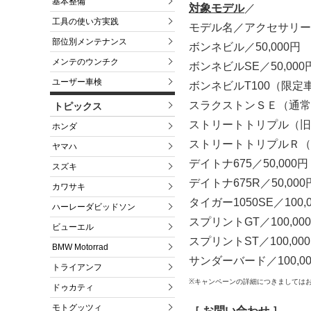
基本整備
対象モデル
／
工具の使い方実践
モデル名／アクセサリー
部位別メンテナンス
ボンネビル／50,000円
メンテのウンチク
ボンネビルSE／50,000
ユーザー車検
ボンネビルT100（限定車
スラクストンＳＥ（通常モ
トピックス
ストリートトリプル（旧）
ホンダ
ストリートトリプルＲ（旧
ヤマハ
デイトナ675／50,000円
スズキ
デイトナ675R／50,000
カワサキ
タイガー1050SE／100,
ハーレーダビッドソン
スプリントGT／100,00
ビューエル
スプリントST／100,00
BMW Motorrad
サンダーバード／100,0
トライアンフ
※キャンペーンの詳細につきましては
ドゥカティ
モトグッツィ
［ お問い合わせ ］