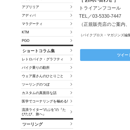
アプリリア
トライアンフコール
アディバ
TEL／03-5330-7447
（正規販売店のご案内、
マラグーティ
KTM
（バイクブロス・マガジンズ編
PGO
ショートコラム集
ツイー
レトロバイク・グラフティ
バイク乗りの勘所
ウェア屋さんのひとりごと
ツーリングのつぼ
カスタムの真面目な話
医学でコーナリングを極める!
流浪ライター“のぶを”の『た
びたび、旅へ』
ツーリング