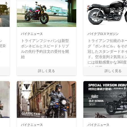
バイクニュース
バイクブロスマガジン
シ
トライアンフジャパンは新型
トライアンフ伝統のネ
ER
ボンネビルとスピードトリプ
グ『ボンネビル』をそ
る
ルの先行予約注文の受付を開
冠したスタンダードネ
始
ド。空冷並列２気筒エ
には鼓動感豊かな360
クを採用。
バイクニュース
バイクニュース