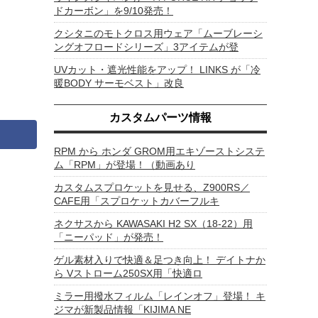
ドカーボン」を9/10発売！
クシタニのモトクロス用ウェア「ムーブレーシ
ングオフロードシリーズ」3アイテムが登
UVカット・遮光性能をアップ！ LINKS が「冷
暖BODY サーモベスト」改良
カスタムパーツ情報
RPM から ホンダ GROM用エキゾーストシステ
ム「RPM」が登場！（動画あり
カスタムスプロケットを見せる、Z900RS／
CAFE用「スプロケットカバーフルキ
ネクサスから KAWASAKI H2 SX（18-22）用
「ニーパッド」が発売！
ゲル素材入りで快適＆足つき向上！ デイトナか
ら Vストローム250SX用「快適ロ
ミラー用撥水フィルム「レインオフ」登場！ キ
ジマが新製品情報「KIJIMA NE