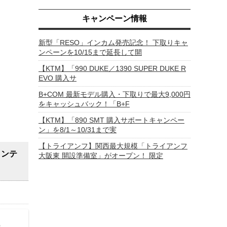
キャンペーン情報
新型「RESO」インカム発売記念！ 下取りキャ
ンペーンを10/15まで延長して開
【KTM】「990 DUKE／1390 SUPER DUKE R
EVO 購入サ
B+COM 最新モデル購入・下取りで最大9,000円
をキャッシュバック！「B+F
【KTM】「890 SMT 購入サポートキャンペー
ン」を8/1～10/31まで実
【トライアンフ】関西最大規模「トライアンフ
コンテ
大阪東 開設準備室」がオープン！ 限定