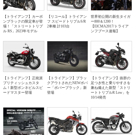
【トライアンフ】カーボ
【リコール】トライアン
世界初公開の新生タイガ
ンブラックの限定車が登
フ スピードトリプルS/R
ー800＆1200！
場！「ストリートトリプ
2車種 計103台
【EICMA2017/トライア
ル RS」2023年モデル
ンフブース速報】
【トライアンフ】正統派
【トライアンフ】ブラッ
【トライアンフ】抜群の
ブリティッシュカスタ
クアウトされたNEWボバ
足つき性と乗りやすさを
ム！新型ボンネビルスピ
ー「ボバーブラック」新
兼ね備えた新型「ストリ
ードマスター登場
登場
ートトリプルR Low」を
10/14発売