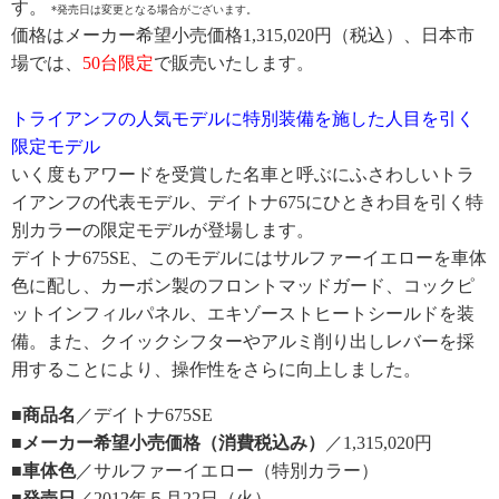
す。
*発売日は変更となる場合がございます。
価格はメーカー希望小売価格1,315,020円（税込）、日本市
場では、
50台限定
で販売いたします。
トライアンフの人気モデルに特別装備を施した人目を引く
限定モデル
いく度もアワードを受賞した名車と呼ぶにふさわしいトラ
イアンフの代表モデル、デイトナ675にひときわ目を引く特
別カラーの限定モデルが登場します。
デイトナ675SE、このモデルにはサルファーイエローを車体
色に配し、カーボン製のフロントマッドガード、コックピ
ットインフィルパネル、エキゾーストヒートシールドを装
備。また、クイックシフターやアルミ削り出しレバーを採
用することにより、操作性をさらに向上しました。
■商品名
／デイトナ675SE
■メーカー希望小売価格（消費税込み）
／1,315,020円
■車体色
／サルファーイエロー（特別カラー）
■発売日
／2012年５月22日（火）