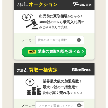
1.
オークション
方法
出品前
買取相場
に
が分かる！
3000社
最高入札店
の中から
の
みとやり取りで完結。
メーカー
愛車のメーカーを選択
愛車の買取相場を調べる
無料
2.
買取一括査定
方法
業界最大級の加盟店数！
最大12社
一括査定
の
で
高く売れる
愛車が
チャンス
メーカー