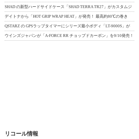
SHAD の新型ハードサイドケース「SHAD TERRA TR27」がカスタムジ
デイトナから「HOT GRIP WRAP HEAT」が発売！ 最高約80℃の巻き
QSTARZ の GPSラップタイマーにシリーズ最小ボディ「LT-9000S」が
ウインズジャパンが「A-FORCE RR チョップドカーボン」を9/10発売！
リコール情報