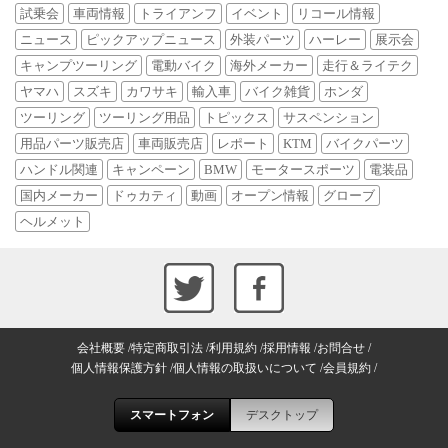
試乗会
車両情報
トライアンフ
イベント
リコール情報
ニュース
ピックアップニュース
外装パーツ
ハーレー
展示会
キャンプツーリング
電動バイク
海外メーカー
走行＆ライテク
ヤマハ
スズキ
カワサキ
輸入車
バイク雑貨
ホンダ
ツーリング
ツーリング用品
トピックス
サスペンション
用品パーツ販売店
車両販売店
レポート
KTM
バイクパーツ
ハンドル関連
キャンペーン
BMW
モータースポーツ
電装品
国内メーカー
ドゥカティ
動画
オープン情報
グローブ
ヘルメット
会社概要
特定商取引法
利用規約
採用情報
お問合せ
個人情報保護方針
個人情報の取扱いについて
会員規約
スマートフォン
デスクトップ