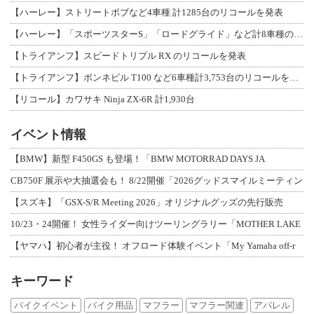
【ハーレー】ストリートボブなど4車種 計1285台のリコールを発表
【ハーレー】「スポーツスターS」「ロードグライド」など計8車種のリコールを発表
【トライアンフ】スピードトリプル RX のリコールを発表
【トライアンフ】ボンネビル T100 など6車種計3,753台のリコールを発表
【リコール】カワサキ Ninja ZX-6R 計1,930台
イベント情報
【BMW】新型 F450GS も登場！「BMW MOTORRAD DAYS JA
CB750F 展示や大抽選会も！ 8/22開催「2026グッドスマイルミーティン
【スズキ】「GSX-S/R Meeting 2026」オリジナルグッズの先行販売
10/23・24開催！ 女性ライダー向けツーリングラリー「MOTHER LAKE
【ヤマハ】初心者が主役！ オフロード体験イベント「My Yamaha off-r
キーワード
バイクイベント
バイク用品
マフラー
マフラー関連
アパレル