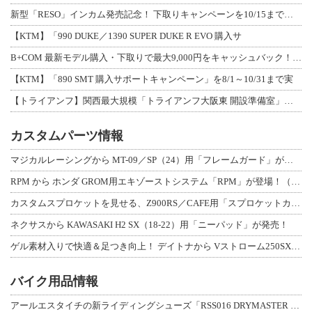
新型「RESO」インカム発売記念！ 下取りキャンペーンを10/15まで延長して開
【KTM】「990 DUKE／1390 SUPER DUKE R EVO 購入サ
B+COM 最新モデル購入・下取りで最大9,000円をキャッシュバック！「B+F
【KTM】「890 SMT 購入サポートキャンペーン」を8/1～10/31まで実
【トライアンフ】関西最大規模「トライアンフ大阪東 開設準備室」がオープン！ 限定
カスタムパーツ情報
マジカルレーシングから MT-09／SP（24）用「フレームガード」が登場！
RPM から ホンダ GROM用エキゾーストシステム「RPM」が登場！（動画あり
カスタムスプロケットを見せる、Z900RS／CAFE用「スプロケットカバーフルキ
ネクサスから KAWASAKI H2 SX（18-22）用「ニーパッド」が発売！
ゲル素材入りで快適＆足つき向上！ デイトナから Vストローム250SX用「快適ロ
バイク用品情報
アールエスタイチの新ライディングシューズ「RSS016 DRYMASTER スト