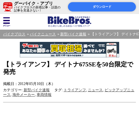
グーバイク・アプリ
ダウンロード
バイクブロスの新着記事・話題の
記事を見逃さない！
バイクブロス
バイクニュース
新型バイク速報
【トライアンフ】 デイトナ67
【トライアンフ】 デイトナ675SEを50台限定で
発売
掲載日：2012年05月10日（木）
カテゴリー:
新型バイク速報
タグ:
トライアンフ
,
ニュース
,
ピックアップニュ
ース
,
海外メーカー
,
車両情報