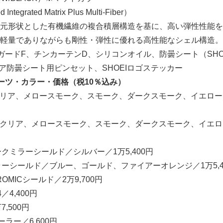
ntegrated Matrix Plus Multi-Fiber）
元形状とした有機繊維の複合積層構造を基に、高い弾性性能を
軽量でありながらも剛性・弾性に優れる高性能なシェル構造。
ガードF、チンカーテンD、シリコンオイル、防曇シート（SHO
、スペア防曇シート用ピンセット、SHOEIロゴステッカー
ーツ・カラー・価格（税10％込み）
クリア、メロースモーク、スモーク、ダークスモーク、イエロー／8
ド／ クリア、メロースモーク、スモーク、ダークスモーク、イエ
ークミラーシールド／シルバー／1万5,400円
ミラーシールド／ブルー、ゴールド、ファイアーオレンジ／1万5,4
HROMICシールド／2万9,700円
4／4,400円
7,500円
ーラー／6,600円