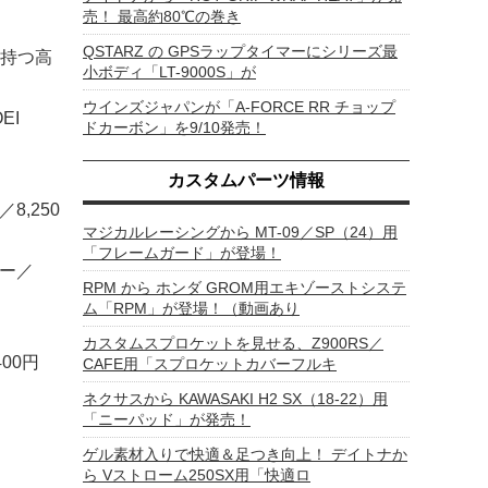
売！ 最高約80℃の巻き
QSTARZ の GPSラップタイマーにシリーズ最
持つ高
小ボディ「LT-9000S」が
ウインズジャパンが「A-FORCE RR チョップ
EI
ドカーボン」を9/10発売！
カスタムパーツ情報
,250
マジカルレーシングから MT-09／SP（24）用
「フレームガード」が登場！
ロー／
RPM から ホンダ GROM用エキゾーストシステ
ム「RPM」が登場！（動画あり
カスタムスプロケットを見せる、Z900RS／
00円
CAFE用「スプロケットカバーフルキ
ネクサスから KAWASAKI H2 SX（18-22）用
「ニーパッド」が発売！
ゲル素材入りで快適＆足つき向上！ デイトナか
ら Vストローム250SX用「快適ロ