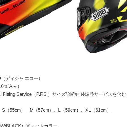
CHO（ディジャ エコー）
税10％込み）
al Fitting Service（P.F.S.）サイズ診断/内装調整サービスを含む
、S（55cm）、M（57cm）、L（59cm）、XL（61cm）、
LOW/BLACK）※マットカラー