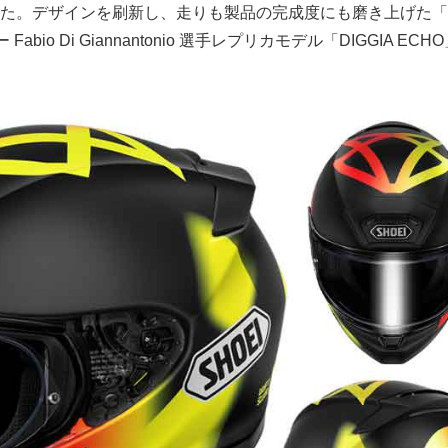
た。デザインを刷新し、走りも製品の完成度にも磨き上げた「Z
abio Di Giannantonio 選手レプリカモデル「DIGGIA EC