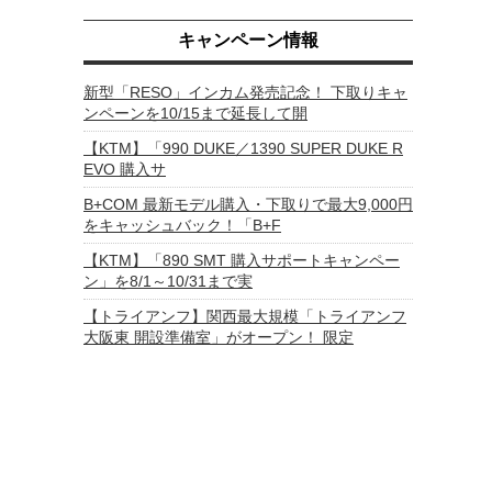
キャンペーン情報
新型「RESO」インカム発売記念！ 下取りキャ
ンペーンを10/15まで延長して開
【KTM】「990 DUKE／1390 SUPER DUKE R
EVO 購入サ
B+COM 最新モデル購入・下取りで最大9,000円
をキャッシュバック！「B+F
【KTM】「890 SMT 購入サポートキャンペー
ン」を8/1～10/31まで実
【トライアンフ】関西最大規模「トライアンフ
大阪東 開設準備室」がオープン！ 限定