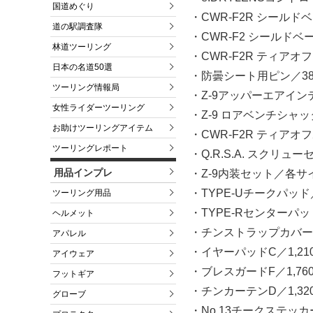
国道めぐり
・CWR-F2R シールド
道の駅調査隊
・CWR-F2 シールドベ
林道ツーリング
・CWR-F2R ティアオフ
日本の名道50選
・防曇シート用ピン／38
ツーリング情報局
・Z-9アッパーエアインテ
女性ライダーツーリング
・Z-9 ロアベンチシャッタ
お助けツーリングアイテム
・CWR-F2R ティアオフ
ツーリングレポート
・Q.R.S.A. スクリュー
用品インプレ
・Z-9内装セット／各サイズ
・TYPE-Uチークパッド／
ツーリング用品
・TYPE-Rセンターパッ
ヘルメット
・チンストラップカバーI 
アパレル
・イヤーパッドC／1,21
アイウェア
・ブレスガードF／1,76
フットギア
・チンカーテンD／1,32
グローブ
・No.13チークステッカ