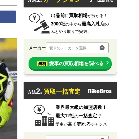
方法
出品前
買取相場
に
が分かる！
3000社
最高入札店
の中から
の
みとやり取りで完結。
メーカー
愛車のメーカーを選択
愛車の買取相場を調べる
無料
2.
買取一括査定
方法
業界最大級の加盟店数！
最大12社
一括査定
の
で
高く売れる
愛車が
チャンス