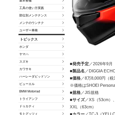
基本整備
工具の使い方実践
部位別メンテナンス
メンテのウンチク
ユーザー車検
トピックス
ホンダ
ヤマハ
スズキ
■発売予定
／2026年9月
カワサキ
■製品名
／DIGGIA E
ハーレーダビッドソン
■価格
／8万8,000円（
ビューエル
※価格はSHOEI Person
BMW Motorrad
■規格
／JIS規格
トライアンフ
■サイズ
／XS（53cm）
ドゥカティ
XXL（63cm）
モトグッツィ
■カラー
／TC-3（YEL