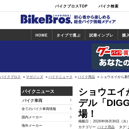
バイクブロスTOP
バイク検索
中古バイ
カタログ検
ショップ検
ク・新車検
索
索
索
HOME
タイプで選ぶ
試乗インプレ
購
スポーツ＆ネ
原付＆ミニバ
アメリカン＆
ビッグスクー
オフロード
試乗インプレ
ホンダ
ヤマハ
スズキ
カワサキ
ハーレー
BMW
トライアンフ
ドゥカティ
購
ホ
ヤ
ス
カ
イキッド
イク
クルーザー
ター
一覧
一
バイクブロス
マガジンズ
バイクニュース
バイク用品
ショウエイから新型
ショウエイか
バイクニュース
デル「DIG
バイク車両
全てのバイク車両情報
場！
国内メーカー
掲載日： 2026年06月30日（火）
海外メーカー
カテゴリー:
バイク用品
タグ: