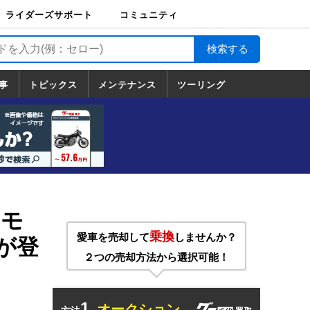
ライダーズサポート
コミュニティ
ライダーズサポート
バイク輸送
バイクガレージライ
バイク車両保険
ロードサービス
バイク試乗
コミュニティ
日記
ツーリング
カスタム
TOP
フ
TOP
事
トピックス
メンテナンス
ツーリング
トピックス
ホンダ
ヤマハ
スズキ
カワサキ
ハーレーダ
BMW
ドゥカティ
トライアン
メンテナンス
基本整備
部位別メンテ
工具の使い方
ツール100選
メンテのうん
一覧
ビッドソン
フ
一覧
ちく
カモ
乗換
愛車を売却して
しませんか？
」が登
２つの売却方法から選択可能！
1.
オークション