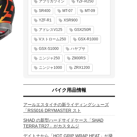
アフリカツイン
YZF-R250
SR400
MT-07
MT-09
YZF-R1
XSR900
アドレスV125
GSX250R
Vストローム250
GSX-R1000
GSX-S1000
ハヤブサ
ニンジャ250
Z900RS
ニンジャ1000
ZRX1200
バイク用品情報
アールエスタイチの新ライディングシューズ
「RSS016 DRYMASTER スト
SHAD の新型ハードサイドケース「SHAD
TERRA TR27」がカスタムジ
デイトナから「HOT GRIP WRAP HEAT」が発