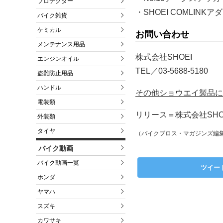
プロテクター
・SHOEI COMLINKア
バイク雑貨
ケミカル
お問い合わせ
メンテナンス用品
株式会社SHOEI
エンジンオイル
TEL／03-5688-5180
盗難防止用品
ハンドル
その他ショウエイ製品に
電装類
リリース＝株式会社SHOE
外装類
タイヤ
（バイクブロス・マガジンズ編
バイク動画
バイク動画一覧
ツイー
ホンダ
ヤマハ
スズキ
カワサキ