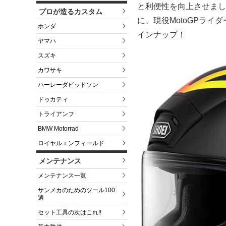
と利便性を向上させまし
プロが造るカスタム
に、現役MotoGPライダー F
ホンダ
インナップ！
ヤマハ
スズキ
カワサキ
ハーレーダビッドソン
ドゥカティ
トライアンフ
BMW Motorrad
ロイヤルエンフィールド
メンテナンス
メンテナンス一覧
サンメカのためのツール100
選
セット工具の次はこれ!!