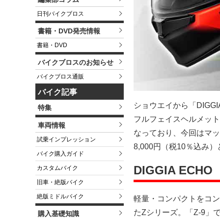
日刊バイクブロス
書籍・DVD発売情報
書籍・DVD
バイクブロスのお知らせ
バイクブロス通販
バイク記事
ショウエイから「DIGG
特集
フルフェイスヘルメット Z-9
車両情報
なっており、今回はマット
試乗インプレッション
8,000円（税10％込み
バイク購入ガイド
DIGGIA EC
カスタムバイク
旧車・絶版バイク
絶版ミドルバイク
軽量・コンパクトをコン
たZシリーズ。「Z-9
購入基礎知識