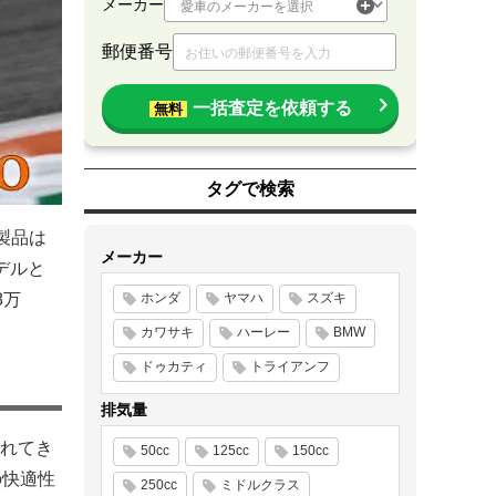
メーカー
郵便番号
一括査定を依頼する
無料
タグで検索
同製品は
メーカー
モデルと
8万
ホンダ
ヤマハ
スズキ
カワサキ
ハーレー
BMW
ドゥカティ
トライアンフ
排気量
れてき
50cc
125cc
150cc
の快適性
250cc
ミドルクラス