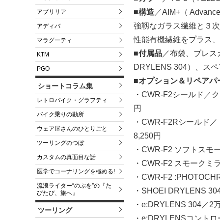
■構造
／AIM+（ Advanced I
アプリリア
強靱なガラス繊維と３次
アディバ
性能有機繊維をプラス、
マラグーティ
■付属品
／布袋、ブレス
KTM
DRYLENS 304）
PGO
■オプション＆リペアパ
ショートコラム集
・CWR-F2シールド／
レトロバイク・グラフティ
円
バイク乗りの勘所
・CWR-F2Rシール
ウェア屋さんのひとりごと
8,250円
ツーリングのつぼ
・CWR-F2 ソフトスモ
カスタムの真面目な話
・CWR-F2 スモーク
医学でコーナリングを極める!
・CWR-F2 :PHOTOC
流浪ライター“のぶを”の『た
・SHOEI DRYLENS 30
びたび、旅へ』
・e:DRYLENS 304／2万
ツーリング
・e:DRYLENSコントロ