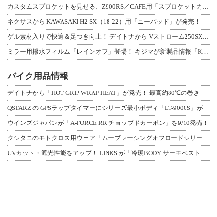
カスタムスプロケットを見せる、Z900RS／CAFE用「スプロケットカバーフルキ
ネクサスから KAWASAKI H2 SX（18-22）用「ニーパッド」が発売！
ゲル素材入りで快適＆足つき向上！ デイトナから Vストローム250SX用「快適ロ
ミラー用撥水フィルム「レインオフ」登場！ キジマが新製品情報「KIJIMA NE
バイク用品情報
デイトナから「HOT GRIP WRAP HEAT」が発売！ 最高約80℃の巻き
QSTARZ の GPSラップタイマーにシリーズ最小ボディ「LT-9000S」が
ウインズジャパンが「A-FORCE RR チョップドカーボン」を9/10発売！
クシタニのモトクロス用ウェア「ムーブレーシングオフロードシリーズ」3アイテムが登
UVカット・遮光性能をアップ！ LINKS が「冷暖BODY サーモベスト」改良