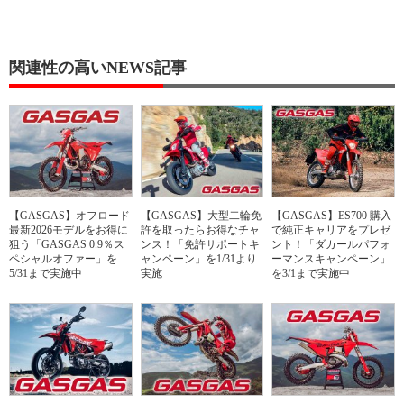
関連性の高いNEWS記事
【GASGAS】オフロード
【GASGAS】大型二輪免
【GASGAS】ES700 購入
最新2026モデルをお得に
許を取ったらお得なチャ
で純正キャリアをプレゼ
狙う「GASGAS 0.9％ス
ンス！「免許サポートキ
ント！「ダカールパフォ
ペシャルオファー」を
ャンペーン」を1/31より
ーマンスキャンペーン」
5/31まで実施中
実施
を3/1まで実施中