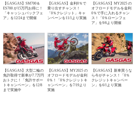
【GASGAS】SM700＆
【GASGAS】金利0％で
【GASGAS】MY2025 の
ES700 が15万円お得に！
乗り出すチャンス！
オフロードモデルを金利
「キャッシュバックフェ
「0％クレジット」キャ
0％で手に入れるチャン
ア」を12/24まで開催
ンペーンを11/1より実施
ス！「0％ローンフェ
ア」を9/6より開催
【GASGAS】大型二輪の
【GASGAS】MY2025 の
【GASGAS】新車買うな
免許取得で新車が7.7万円
オフロードモデルが金利
ら今がチャンス！「0％
おトクに！「免許サポー
0％！「0％クレジットキ
クレジットキャンペー
トキャンペーン」を12/8
ャンペーン」を7/19より
ン」を6/1より実施
まで実施中
実施