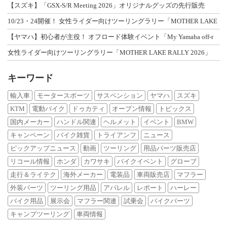
【スズキ】「GSX-S/R Meeting 2026」オリジナルグッズの先行販売
10/23・24開催！ 女性ライダー向けツーリングラリー「MOTHER LAKE
【ヤマハ】初心者が主役！ オフロード体験イベント「My Yamaha off-r
女性ライダー向けツーリングラリー「MOTHER LAKE RALLY 2026」
キーワード
輸入車
モータースポーツ
サスペンション
ヤマハ
スズキ
KTM
電動バイク
ドゥカティ
オープン情報
トピックス
国内メーカー
ハンドル関連
ヘルメット
イベント
BMW
キャンペーン
バイク雑貨
トライアンフ
ニュース
ピックアップニュース
動画
ツーリング
用品パーツ販売店
リコール情報
ホンダ
カワサキ
バイクイベント
グローブ
走行＆ライテク
海外メーカー
電装品
車両販売店
マフラー
外装パーツ
ツーリング用品
アパレル
レポート
ハーレー
バイク用品
展示会
マフラー関連
試乗会
バイクパーツ
キャンプツーリング
車両情報