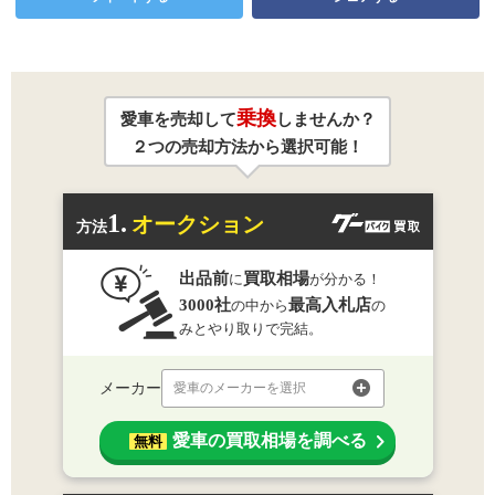
乗換
愛車を売却して
しませんか？
２つの売却方法から選択可能！
1.
オークション
方法
出品前
買取相場
に
が分かる！
3000社
最高入札店
の中から
の
みとやり取りで完結。
メーカー
愛車のメーカーを選択
愛車の買取相場を調べる
無料