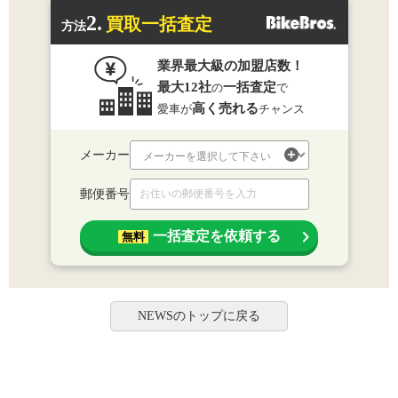
2.
買取一括査定
方法
業界最大級の加盟店数！
最大12社
一括査定
の
で
高く売れる
愛車が
チャンス
メーカー
郵便番号
一括査定を依頼する
無料
NEWSのトップに戻る