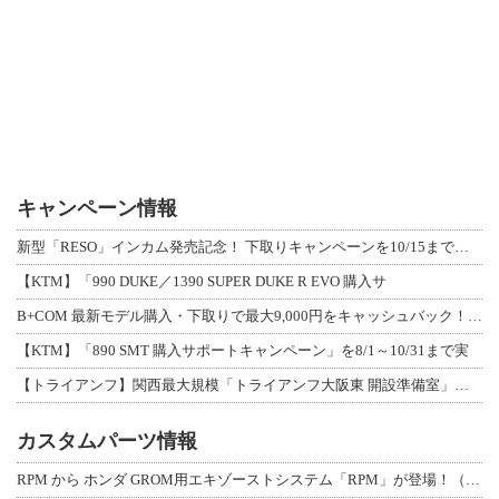
キャンペーン情報
新型「RESO」インカム発売記念！ 下取りキャンペーンを10/15まで延長して開
【KTM】「990 DUKE／1390 SUPER DUKE R EVO 購入サ
B+COM 最新モデル購入・下取りで最大9,000円をキャッシュバック！「B+F
【KTM】「890 SMT 購入サポートキャンペーン」を8/1～10/31まで実
【トライアンフ】関西最大規模「トライアンフ大阪東 開設準備室」がオープン！ 限定
カスタムパーツ情報
RPM から ホンダ GROM用エキゾーストシステム「RPM」が登場！（動画あり