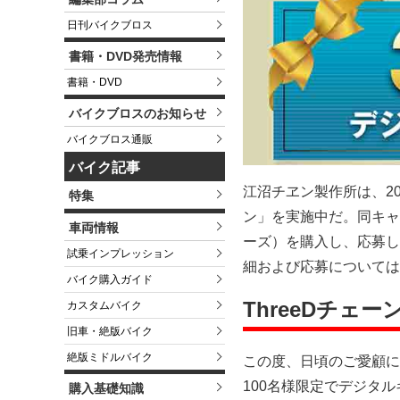
日刊バイクブロス
書籍・DVD発売情報
書籍・DVD
バイクブロスのお知らせ
バイクブロス通販
バイク記事
江沼チヱン製作所は、20
特集
ン」を実施中だ。同キャンペ
車両情報
ーズ）を購入し、応募し
試乗インプレッション
細および応募については
バイク購入ガイド
ThreeDチェ
カスタムバイク
旧車・絶版バイク
絶版ミドルバイク
この度、日頃のご愛顧に
100名様限定でデジタル
購入基礎知識