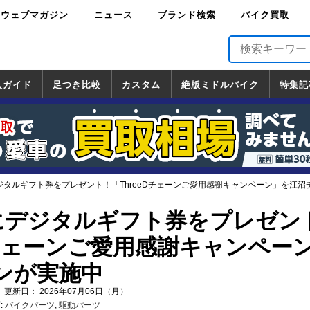
ウェブマガジン
ニュース
ブランド検索
バイク買取
バイクブロス・
原付＆ミニバイ
スポーツ＆ネイ
アメリカン＆ツ
ビッグスクータ
オフロード
バージンハーレ
バージンBMW
バージンドゥカ
バージントライ
ニュース
車両情報
イベント
キャンペ
トピック
バイク用
バイクパ
書籍・
サポート
お知らせ
ブランドを検
ブランドボイ
バイク買取
マガジンズ
ク
キッド
アラー
ー
ー
ティ
アンフ
TOP
ーン
ス
品
ーツ
DVD
索
ス
入ガイド
足つき比較
カスタム
絶版ミドルバイク
特集記
入ガイド
ンダ
マハ
ズキ
ワサキ
カスタム
ホンダ
ヤマハ
スズキ
カワサキ
道の駅調査隊
ツーリング情報局
日本の道50選
国道めぐり
林道ツーリング
絶版ミドルバイク
ホンダ
ヤマハ
スズキ
カワサキ
覧
一覧
一覧
デジタルギフト券をプレゼント！「ThreeDチェーンご愛用感謝キャンペーン」を江沼
名にデジタルギフト券をプレゼン
Dチェーンご愛用感謝キャンペー
ンが実施中
 更新日： 2026年07月06日（月）
:
バイクパーツ
,
駆動パーツ