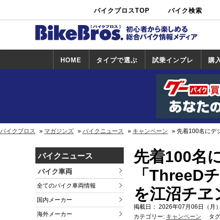
バイクブロスTOP
バイク検索
中古バイ
カタログ検
ショップ検
ク・新車検
索
索
索
HOME
タイプで選ぶ
試乗インプレ
購
スポーツ＆ネ
原付＆ミニバ
アメリカン＆
ビッグスクー
オフロード
試乗インプレ
ホンダ
ヤマハ
スズキ
カワサキ
ハーレー
BMW
トライアンフ
ドゥカティ
購
ホ
ヤ
ス
カ
イキッド
イク
クルーザー
ター
一覧
一
バイクブロス
マガジンズ
バイクニュース
キャンペーン
先着100名に
先着100
バイクニュース
「Three
バイク車両
全てのバイク車両情報
を江沼チヱ
国内メーカー
掲載日： 2026年07月06日（月）
海外メーカー
カテゴリー:
キャンペーン
タグ