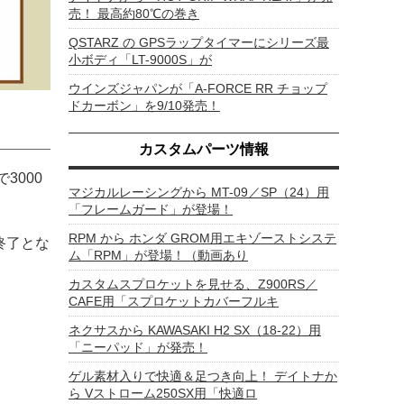
売！ 最高約80℃の巻き
QSTARZ の GPSラップタイマーにシリーズ最
小ボディ「LT-9000S」が
ウインズジャパンが「A-FORCE RR チョップ
ドカーボン」を9/10発売！
カスタムパーツ情報
3000
マジカルレーシングから MT-09／SP（24）用
「フレームガード」が登場！
RPM から ホンダ GROM用エキゾーストシステ
第終了とな
ム「RPM」が登場！（動画あり
カスタムスプロケットを見せる、Z900RS／
CAFE用「スプロケットカバーフルキ
ネクサスから KAWASAKI H2 SX（18-22）用
「ニーパッド」が発売！
ゲル素材入りで快適＆足つき向上！ デイトナか
ら Vストローム250SX用「快適ロ