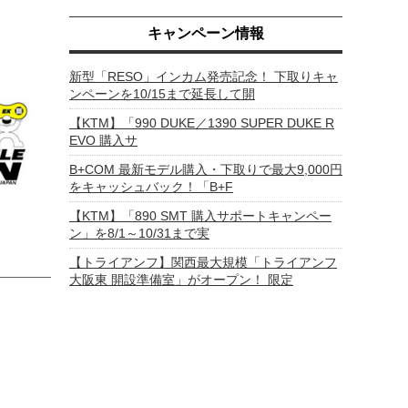
キャンペーン情報
新型「RESO」インカム発売記念！ 下取りキャ
ンペーンを10/15まで延長して開
【KTM】「990 DUKE／1390 SUPER DUKE R
EVO 購入サ
B+COM 最新モデル購入・下取りで最大9,000円
をキャッシュバック！「B+F
【KTM】「890 SMT 購入サポートキャンペー
ン」を8/1～10/31まで実
【トライアンフ】関西最大規模「トライアンフ
大阪東 開設準備室」がオープン！ 限定