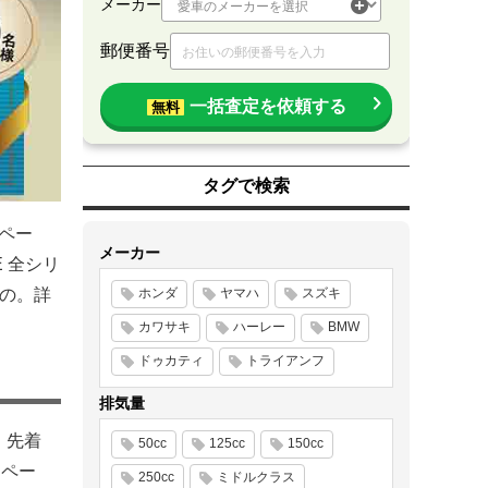
メーカー
郵便番号
一括査定を依頼する
無料
タグで検索
ンペー
メーカー
E 全シリ
もの。詳
ホンダ
ヤマハ
スズキ
カワサキ
ハーレー
BMW
ドゥカティ
トライアンフ
排気量
、先着
50cc
125cc
150cc
ンペー
250cc
ミドルクラス