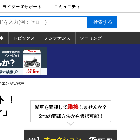
ライダーズサポート
コミュニティ
ライダーズサポート
バイク輸送
バイクガレージライ
バイク車両保険
ロードサービス
バイク試乗
コミュニティ
日記
ツーリング
カスタム
TOP
フ
TOP
事
トピックス
メンテナンス
ツーリング
トピックス
ホンダ
ヤマハ
スズキ
カワサキ
ハーレーダ
BMW
ドゥカティ
トライアン
メンテナンス
基本整備
部位別メンテ
工具の使い方
ツール100選
メンテのうん
一覧
ビッドソン
フ
一覧
ちく
チヱンが実施中
ト！
乗換
愛車を売却して
しませんか？
ン」
２つの売却方法から選択可能！
1.
オークション