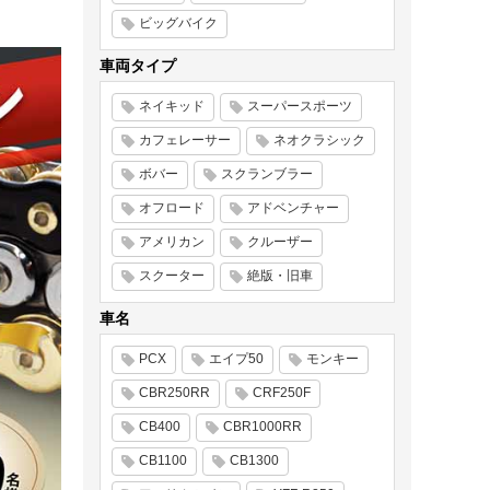
ビッグバイク
車両タイプ
ネイキッド
スーパースポーツ
カフェレーサー
ネオクラシック
ボバー
スクランブラー
オフロード
アドベンチャー
アメリカン
クルーザー
スクーター
絶版・旧車
車名
PCX
エイプ50
モンキー
CBR250RR
CRF250F
CB400
CBR1000RR
CB1100
CB1300