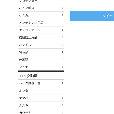
プロテクター
バイク雑貨
ケミカル
ツイー
メンテナンス用品
エンジンオイル
盗難防止用品
ハンドル
電装類
外装類
タイヤ
バイク動画
バイク動画一覧
ホンダ
ヤマハ
スズキ
カワサキ