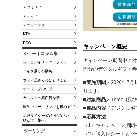
アプリリア
アディバ
マラグーティ
KTM
PGO
キャンペーン概要
ショートコラム集
キャンペーン期間中に対
レトロバイク・グラフティ
円分のデジタルギフト券
バイク乗りの勘所
ウェア屋さんのひとりごと
■実施期間
／2026年7
ツーリングのつぼ
ります。
カスタムの真面目な話
■対象商品
／ThreeD及び
医学でコーナリングを極める!
■賞品内容
／デジタルギフ
流浪ライター“のぶを”の『た
■応募方法
びたび、旅へ』
（1）キャンペーン期間
ツーリング
（2）購入レシートとバ