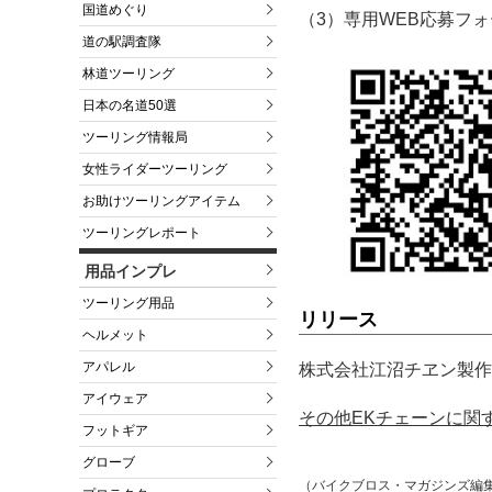
国道めぐり
（3）専用WEB応募フ
道の駅調査隊
林道ツーリング
日本の名道50選
ツーリング情報局
女性ライダーツーリング
お助けツーリングアイテム
ツーリングレポート
用品インプレ
ツーリング用品
リリース
ヘルメット
アパレル
株式会社江沼チヱン製作所
アイウェア
その他EKチェーンに関
フットギア
グローブ
（バイクブロス・マガジンズ編