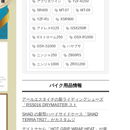
アフリカツイン
YZF-R250
SR400
MT-07
MT-09
YZF-R1
XSR900
アドレスV125
GSX250R
Vストローム250
GSX-R1000
GSX-S1000
ハヤブサ
ニンジャ250
Z900RS
ニンジャ1000
ZRX1200
バイク用品情報
アールエスタイチの新ライディングシューズ
「RSS016 DRYMASTER スト
SHAD の新型ハードサイドケース「SHAD
TERRA TR27」がカスタムジ
デイトナから「HOT GRIP WRAP HEAT」が発