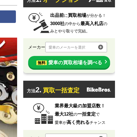
方法
出品前
買取相場
に
が分かる！
3000社
最高入札店
の中から
の
みとやり取りで完結。
メーカー
愛車のメーカーを選択
愛車の買取相場を調べる
無料
2.
買取一括査定
方法
業界最大級の加盟店数！
最大12社
一括査定
の
で
高く売れる
愛車が
チャンス