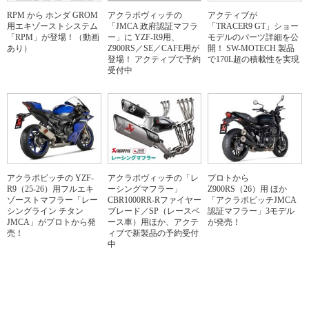
RPM から ホンダ GROM
アクラポヴィッチの
アクティブが
用エキゾーストシステム
「JMCA 政府認証マフラ
「TRACER9 GT」ショー
「RPM」が登場！（動画
ー」に YZF-R9用、
モデルのパーツ詳細を公
あり）
Z900RS／SE／CAFE用が
開！ SW-MOTECH 製品
登場！ アクティブで予約
で170L超の積載性を実現
受付中
アクラポビッチの YZF-
アクラポヴィッチの「レ
プロトから
R9（25-26）用フルエキ
ーシングマフラー」
Z900RS（26）用 ほか
ゾーストマフラー「レー
CBR1000RR-Rファイヤー
「アクラポビッチJMCA
シングライン チタン
ブレード／SP（レースベ
認証マフラー」3モデル
JMCA」がプロトから発
ース車）用ほか、アクテ
が発売！
売！
ィブで新製品の予約受付
中