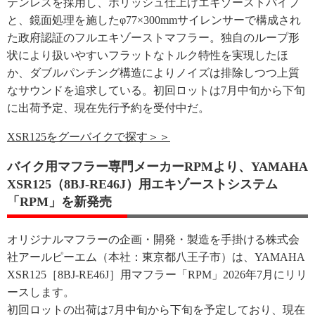
テンレスを採用し、ポリッシュ仕上げエキゾーストパイプ
と、鏡面処理を施したφ77×300mmサイレンサーで構成され
た政府認証のフルエキゾーストマフラー。独自のループ形
状により扱いやすいフラットなトルク特性を実現したほ
か、ダブルパンチング構造によりノイズは排除しつつ上質
なサウンドを追求している。初回ロットは7月中旬から下旬
に出荷予定、現在先行予約を受付中だ。
XSR125をグーバイクで探す＞＞
バイク用マフラー専門メーカーRPMより、YAMAHA
XSR125（8BJ-RE46J）用エキゾーストシステム
「RPM」を新発売
オリジナルマフラーの企画・開発・製造を手掛ける株式会
社アールピーエム（本社：東京都八王子市）は、YAMAHA
XSR125［8BJ-RE46J］用マフラー「RPM」2026年7月にリリ
ースします。
初回ロットの出荷は7月中旬から下旬を予定しており、現在