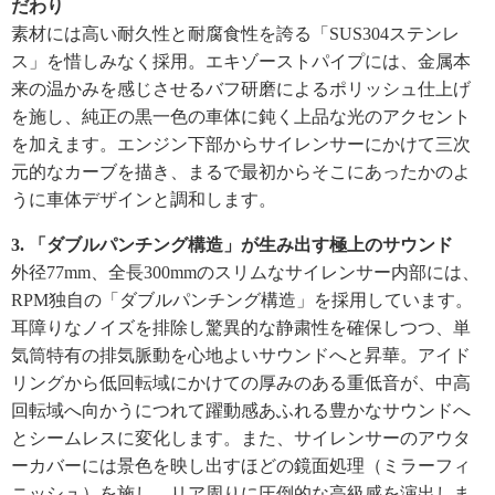
だわり
素材には高い耐久性と耐腐食性を誇る「SUS304ステンレ
ス」を惜しみなく採用。エキゾーストパイプには、金属本
来の温かみを感じさせるバフ研磨によるポリッシュ仕上げ
を施し、純正の黒一色の車体に鈍く上品な光のアクセント
を加えます。エンジン下部からサイレンサーにかけて三次
元的なカーブを描き、まるで最初からそこにあったかのよ
うに車体デザインと調和します。
3. 「ダブルパンチング構造」が生み出す極上のサウンド
外径77mm、全長300mmのスリムなサイレンサー内部には、
RPM独自の「ダブルパンチング構造」を採用しています。
耳障りなノイズを排除し驚異的な静粛性を確保しつつ、単
気筒特有の排気脈動を心地よいサウンドへと昇華。アイド
リングから低回転域にかけての厚みのある重低音が、中高
回転域へ向かうにつれて躍動感あふれる豊かなサウンドへ
とシームレスに変化します。また、サイレンサーのアウタ
ーカバーには景色を映し出すほどの鏡面処理（ミラーフィ
ニッシュ）を施し、リア周りに圧倒的な高級感を演出しま