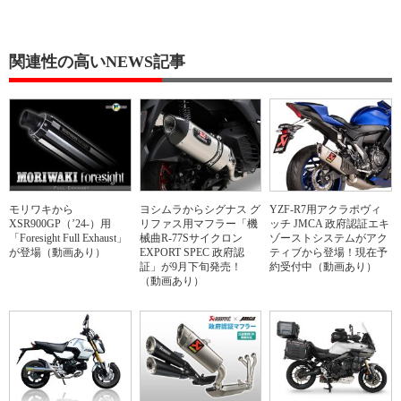
関連性の高いNEWS記事
モリワキから
ヨシムラからシグナス グ
YZF-R7用アクラポヴィ
XSR900GP（’24-）用
リファス用マフラー「機
ッチ JMCA 政府認証エキ
「Foresight Full Exhaust」
械曲R-77Sサイクロン
ゾーストシステムがアク
が登場（動画あり）
EXPORT SPEC 政府認
ティブから登場！現在予
証」が9月下旬発売！
約受付中（動画あり）
（動画あり）