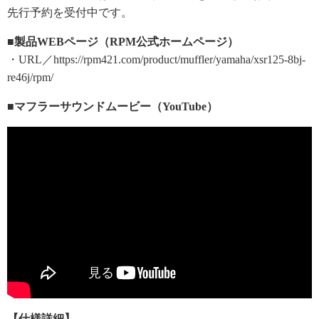
先行予約を受付中です。
■製品WEBページ（RPM公式ホームページ）
・URL／https://rpm421.com/product/muffler/yamaha/xsr125-8bj-
re46j/rpm/
■マフラーサウンドムービー（YouTube）
【仕様詳細】