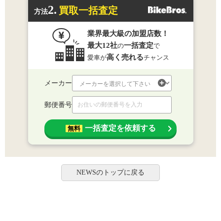
2.
買取一括査定
方法
業界最大級の加盟店数！
最大12社
一括査定
の
で
高く売れる
愛車が
チャンス
メーカー
郵便番号
一括査定を依頼する
無料
NEWSのトップに戻る