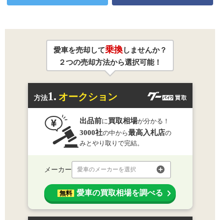
乗換
愛車を売却して
しませんか？
２つの売却方法から選択可能！
1.
オークション
方法
出品前
買取相場
に
が分かる！
3000社
最高入札店
の中から
の
みとやり取りで完結。
メーカー
愛車のメーカーを選択
愛車の買取相場を調べる
無料