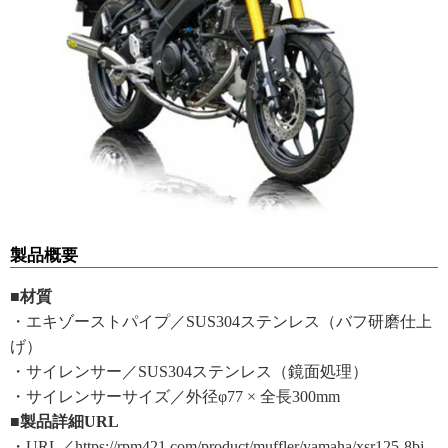
製品概要
■材質
・エキゾーストパイプ／SUS304ステンレス（バフ研磨仕上
げ）
・サイレンサー／SUS304ステンレス（鏡面処理）
・サイレンサーサイズ／外径φ77 × 全長300mm
■製品詳細URL
・URL／https://rpm421.com/product/muffler/yamaha/xsr125-8bj-