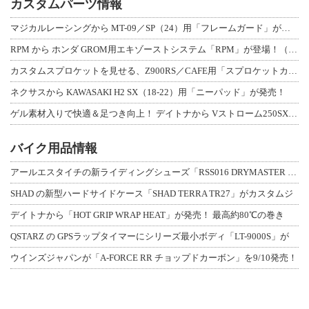
カスタムパーツ情報
マジカルレーシングから MT-09／SP（24）用「フレームガード」が登場！
RPM から ホンダ GROM用エキゾーストシステム「RPM」が登場！（動画あり
カスタムスプロケットを見せる、Z900RS／CAFE用「スプロケットカバーフルキ
ネクサスから KAWASAKI H2 SX（18-22）用「ニーパッド」が発売！
ゲル素材入りで快適＆足つき向上！ デイトナから Vストローム250SX用「快適ロ
バイク用品情報
アールエスタイチの新ライディングシューズ「RSS016 DRYMASTER スト
SHAD の新型ハードサイドケース「SHAD TERRA TR27」がカスタムジ
デイトナから「HOT GRIP WRAP HEAT」が発売！ 最高約80℃の巻き
QSTARZ の GPSラップタイマーにシリーズ最小ボディ「LT-9000S」が
ウインズジャパンが「A-FORCE RR チョップドカーボン」を9/10発売！