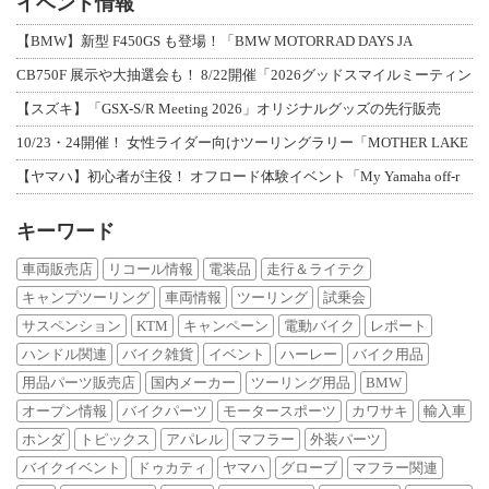
イベント情報
【BMW】新型 F450GS も登場！「BMW MOTORRAD DAYS JA
CB750F 展示や大抽選会も！ 8/22開催「2026グッドスマイルミーティン
【スズキ】「GSX-S/R Meeting 2026」オリジナルグッズの先行販売
10/23・24開催！ 女性ライダー向けツーリングラリー「MOTHER LAKE
【ヤマハ】初心者が主役！ オフロード体験イベント「My Yamaha off-r
キーワード
車両販売店
リコール情報
電装品
走行＆ライテク
キャンプツーリング
車両情報
ツーリング
試乗会
サスペンション
KTM
キャンペーン
電動バイク
レポート
ハンドル関連
バイク雑貨
イベント
ハーレー
バイク用品
用品パーツ販売店
国内メーカー
ツーリング用品
BMW
オープン情報
バイクパーツ
モータースポーツ
カワサキ
輸入車
ホンダ
トピックス
アパレル
マフラー
外装パーツ
バイクイベント
ドゥカティ
ヤマハ
グローブ
マフラー関連