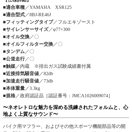
■適合車種
／YAMAHA XSR125
■適合型式
／8BJ-RE46J
■フィッティングタイプ
／フルエキゾースト
■サイレンサーサイズ
／φ77×300
■オイル交換
／〇
■オイルフィルター交換
／〇
■タンデム
／〇
■公道走行
／〇
■触媒
／内蔵 ※排出ガス試験成績書付属
■近接排気騒音値
／82db
■加速走行騒音値
／73db
■本体重量
／3.3kg
■規格
／政府認証品［認証番号：JMCA1026009074］
〜ネオレトロな魅力を深める洗練されたフォルムと、心
地よく上質なサウンド〜
バイク用マフラー、およびその他スポーツ機能部品等の開