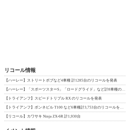
リコール情報
【ハーレー】ストリートボブなど4車種 計1285台のリコールを発表
【ハーレー】「スポーツスターS」「ロードグライド」など計8車種のリコールを発表
【トライアンフ】スピードトリプル RX のリコールを発表
【トライアンフ】ボンネビル T100 など6車種計3,753台のリコールを発表
【リコール】カワサキ Ninja ZX-6R 計1,930台