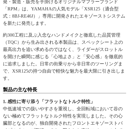
発・製造・販売を手掛けるオリジナルマフラーブランド
「RPM」は、YAMAHAの人気モデル「XSR125（適合型
式：8BJ-RE46J）」専用に開発されたエキゾーストシステム
を新たに発売します。
約300工程に及ぶ入念なハンドメイクと徹底した品質管理
（TQC）から生み出される本製品は、スペックシート上の
最高出力を追い求めるのではなく、ライダーがスロットル
を開けた瞬間に感じる「心地よさ」と「安心感」を徹底的
に追求しました。日常の街乗りから非日常のツーリングま
で、XSR125の持つ自由で軽快な魅力を最大限に引き出しま
す。
製品の主な特長
1. 感性に寄り添う「フラットなトルク特性」
中低速域での扱いやすさを重視し、全回転域において谷の
ない極めてフラットなトルク特性を実現しました。その心
臓部となるのが、独自開発されたフロントエキゾーストパ