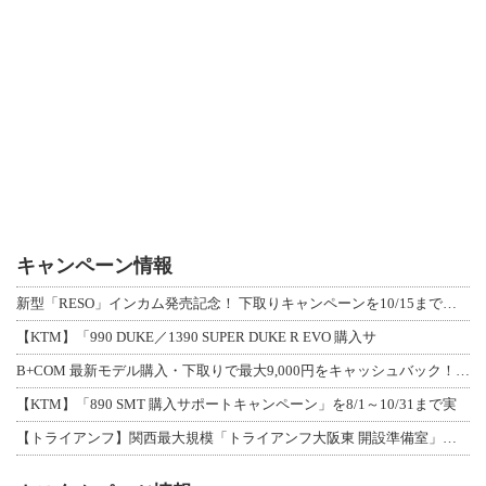
キャンペーン情報
新型「RESO」インカム発売記念！ 下取りキャンペーンを10/15まで延長して開
【KTM】「990 DUKE／1390 SUPER DUKE R EVO 購入サ
B+COM 最新モデル購入・下取りで最大9,000円をキャッシュバック！「B+F
【KTM】「890 SMT 購入サポートキャンペーン」を8/1～10/31まで実
【トライアンフ】関西最大規模「トライアンフ大阪東 開設準備室」がオープン！ 限定