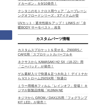
ドカーボン」を9/10発売！
クシタニのモトクロス用ウェア「ムーブレーシ
ングオフロードシリーズ」3アイテムが登
UVカット・遮光性能をアップ！ LINKS が「冷
暖BODY サーモベスト」改良
カスタムパーツ情報
カスタムスプロケットを見せる、Z900RS／
CAFE用「スプロケットカバーフルキ
ネクサスから KAWASAKI H2 SX（18-22）用
「ニーパッド」が発売！
ゲル素材入りで快適＆足つき向上！ デイトナか
ら Vストローム250SX用「快適ロ
ミラー用撥水フィルム「レインオフ」登場！ キ
ジマが新製品情報「KIJIMA NE
キジマから GROM／DAX125用「フォグランプ
KIT LED」が発売！