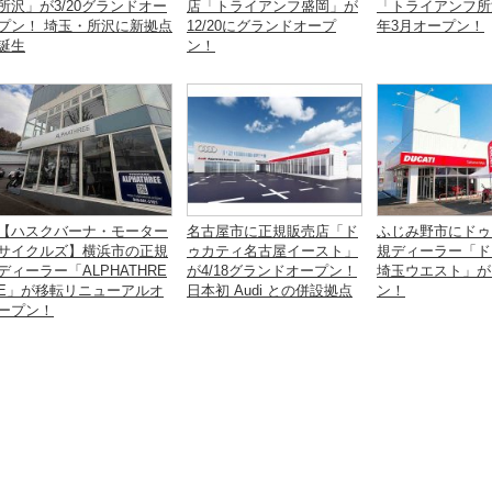
所沢」が3/20グランドオー
店「トライアンフ盛岡」が
「トライアンフ所
プン！ 埼玉・所沢に新拠点
12/20にグランドオープ
年3月オープン！
誕生
ン！
【ハスクバーナ・モーター
名古屋市に正規販売店「ド
ふじみ野市にドゥ
サイクルズ】横浜市の正規
ゥカティ名古屋イースト」
規ディーラー「ド
ディーラー「ALPHATHRE
が4/18グランドオープン！
埼玉ウエスト」が
E」が移転リニューアルオ
日本初 Audi との併設拠点
ン！
ープン！