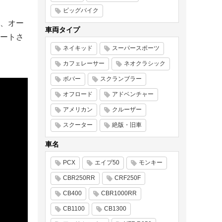
ビッグバイク
し、オー
車両タイプ
ートさ
ネイキッド
スーパースポーツ
カフェレーサー
ネオクラシック
ボバー
スクランブラー
オフロード
アドベンチャー
アメリカン
クルーザー
スクーター
絶版・旧車
車名
PCX
エイプ50
モンキー
CBR250RR
CRF250F
CB400
CBR1000RR
CB1100
CB1300