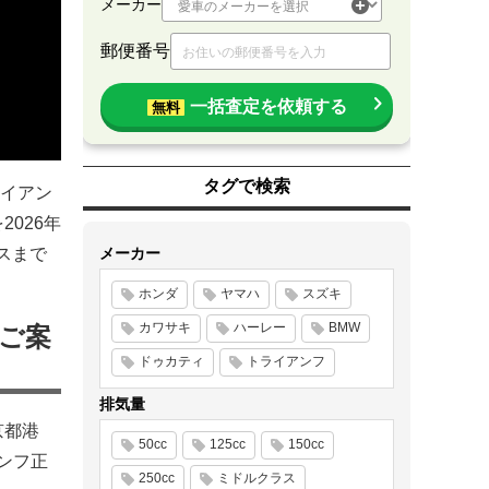
メーカー
郵便番号
一括査定を依頼する
無料
タグで検索
イアン
026年
スまで
メーカー
ホンダ
ヤマハ
スズキ
カワサキ
ハーレー
BMW
ご案
ドゥカティ
トライアンフ
排気量
京都港
50cc
125cc
150cc
ンフ正
250cc
ミドルクラス