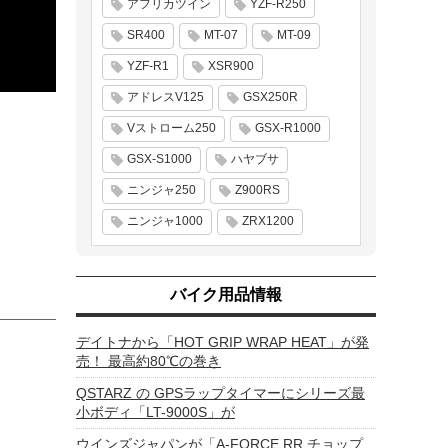
アフリカツイン
YZF-R250
SR400
MT-07
MT-09
YZF-R1
XSR900
アドレスV125
GSX250R
Vストローム250
GSX-R1000
GSX-S1000
ハヤブサ
ニンジャ250
Z900RS
ニンジャ1000
ZRX1200
バイク用品情報
デイトナから「HOT GRIP WRAP HEAT」が発
売！ 最高約80℃の巻き
QSTARZ の GPSラップタイマーにシリーズ最
小ボディ「LT-9000S」が
ウインズジャパンが「A-FORCE RR チョップ