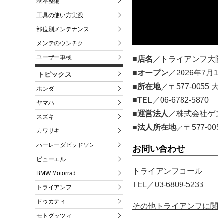
基本整備
工具の使い方実践
部位別メンテナンス
メンテのウンチク
ユーザー車検
■店名
／トライアンフ大
■オープン
／2026年7月
トピックス
■所在地
／〒577-005
ホンダ
■TEL
／06-6782-5870
ヤマハ
■運営法人
／株式会社ゲ
スズキ
■法人所在地
／〒577-
カワサキ
ハーレーダビッドソン
お問い合わせ
ビューエル
トライアンフコール
BMW Motorrad
TEL／03-6809-5233
トライアンフ
ドゥカティ
その他トライアンフに関
モトグッツィ