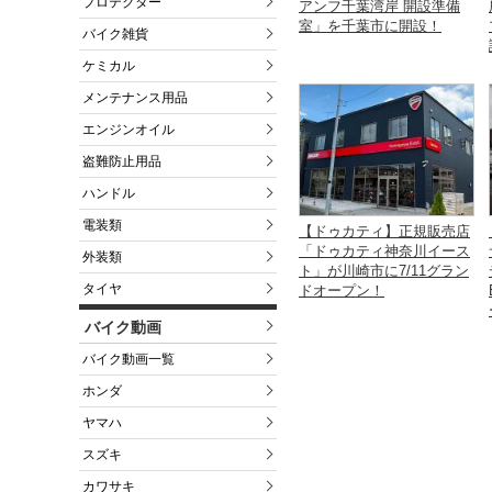
プロテクター
アンフ千葉湾岸 開設準備
室」を千葉市に開設！
バイク雑貨
ケミカル
メンテナンス用品
エンジンオイル
盗難防止用品
ハンドル
電装類
【ドゥカティ】正規販売店
「ドゥカティ神奈川イース
外装類
ト」が川崎市に7/11グラン
タイヤ
ドオープン！
バイク動画
バイク動画一覧
ホンダ
ヤマハ
スズキ
カワサキ