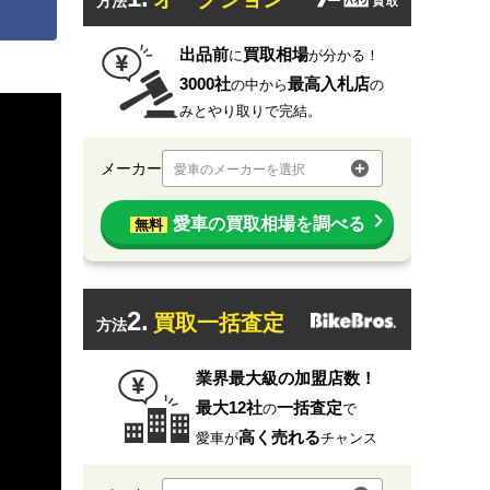
方法
出品前
買取相場
に
が分かる！
3000社
最高入札店
の中から
の
みとやり取りで完結。
メーカー
愛車のメーカーを選択
愛車の買取相場を調べる
無料
2.
買取一括査定
方法
業界最大級の加盟店数！
最大12社
一括査定
の
で
高く売れる
愛車が
チャンス