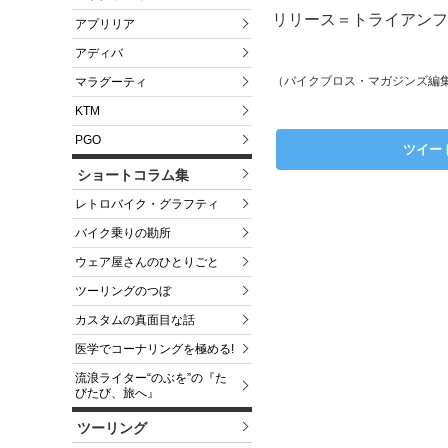
リリース＝トライアンフ
アプリリア
アディバ
（バイクブロス・マガジンズ編
マラグーティ
KTM
PGO
ツイー
ショートコラム集
レトロバイク・グラフティ
バイク乗りの勘所
ウェア屋さんのひとりごと
ツーリングのつぼ
カスタムの真面目な話
医学でコーナリングを極める!
流浪ライター“のぶを”の『た
びたび、旅へ』
ツーリング