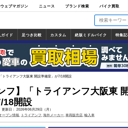
ウェブマガジン
ニュース
ブランド検索
バイク買取
バイクブロス・
原付＆ミニバイ
スポーツ＆ネイ
アメリカン＆ツ
ビッグスクータ
オフロード
バージンハーレ
バージンBMW
バージンドゥカ
バージントライ
ニュース
車両情報
イベント
キャンペ
トピック
バイク用
バイクパ
書籍・
サポート
お知らせ
ブランドを検
ブランドボイ
バイク買取
マガジンズ
ク
キッド
アラー
ー
ー
ティ
アンフ
TOP
ーン
ス
品
ーツ
DVD
索
ス
入ガイド
足つき比較
カスタム
絶版ミドルバイク
特集記
入ガイド
ンダ
マハ
ズキ
ワサキ
カスタム
ホンダ
ヤマハ
スズキ
カワサキ
道の駅調査隊
ツーリング情報局
日本の道50選
国道めぐり
林道ツーリング
絶版ミドルバイク
ホンダ
ヤマハ
スズキ
カワサキ
覧
一覧
一覧
トライアンフ大阪東 開設準備室」が7/18開設
ンフ】「トライアンフ大阪東 
/18開設
 更新日： 2026年06月29日（月）
オープン情報
,
トライアンフ
,
海外メーカー
,
車両販売店
,
輸入車