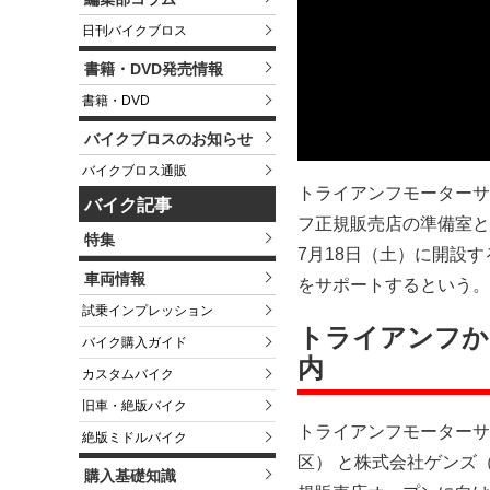
日刊バイクブロス
書籍・DVD発売情報
書籍・DVD
バイクブロスのお知らせ
バイクブロス通販
トライアンフモーターサ
バイク記事
フ正規販売店の準備室と
特集
7月18日（土）に開設
車両情報
をサポートするという。
試乗インプレッション
トライアンフか
バイク購入ガイド
内
カスタムバイク
旧車・絶版バイク
トライアンフモーターサ
絶版ミドルバイク
区） と株式会社ゲンズ
購入基礎知識