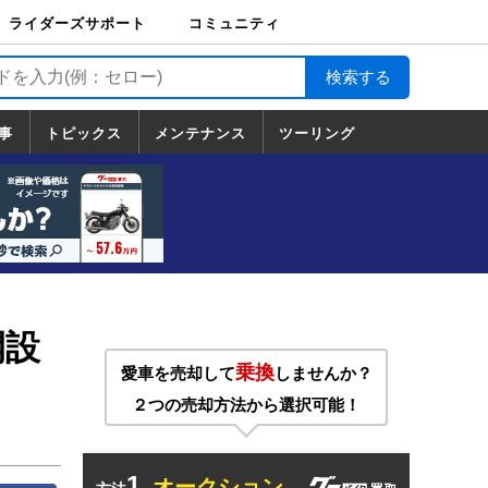
ライダーズサポート
コミュニティ
ライダーズサポート
バイク輸送
バイクガレージライ
バイク車両保険
ロードサービス
バイク試乗
コミュニティ
日記
ツーリング
カスタム
TOP
フ
TOP
事
トピックス
メンテナンス
ツーリング
トピックス
ホンダ
ヤマハ
スズキ
カワサキ
ハーレーダ
BMW
ドゥカティ
トライアン
メンテナンス
基本整備
部位別メンテ
工具の使い方
ツール100選
メンテのうん
一覧
ビッドソン
フ
一覧
ちく
開設
乗換
愛車を売却して
しませんか？
２つの売却方法から選択可能！
1.
オークション