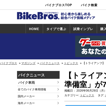
バイクブロスTOP
バイク検索
中古バイ
カタログ検
ショップ検
ク・新車検
索
索
索
HOME
タイプで選ぶ
試乗インプレ
購
スポーツ＆ネ
原付＆ミニバ
アメリカン＆
ビッグスクー
オフロード
試乗インプレ
ホンダ
ヤマハ
スズキ
カワサキ
ハーレー
BMW
トライアンフ
ドゥカティ
購
ホ
ヤ
ス
カ
イキッド
イク
クルーザー
ター
一覧
一
バイクブロス
マガジンズ
バイクニュース
トピックス
【トライアンフ】「
【トライア
バイクニュース
準備室」が7
バイク車両
全てのバイク車両情報
掲載日： 2026年06月29日（月）
カテゴリー:
トピックス
タグ:
国内メーカー
海外メーカー