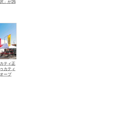
沢」が26
カティ正
ゥカティ
オープ