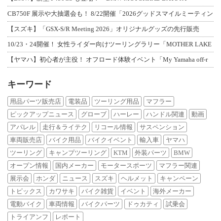
CB750F 展示や大抽選会も！ 8/22開催「2026グッドスマイルミーティン
【スズキ】「GSX-S/R Meeting 2026」オリジナルグッズの先行販売
10/23・24開催！ 女性ライダー向けツーリングラリー「MOTHER LAKE
【ヤマハ】初心者が主役！ オフロード体験イベント「My Yamaha off-r
キーワード
用品パーツ販売店
電装品
ツーリング用品
マフラー
ピックアップニュース
グローブ
ハーレー
ハンドル関連
動画
アパレル
走行＆ライテク
リコール情報
サスペンション
車両販売店
バイク用品
バイクイベント
輸入車
ヤマハ
ツーリング
キャンプツーリング
KTM
外装パーツ
BMW
オープン情報
国内メーカー
モータースポーツ
マフラー関連
展示会
ホンダ
ニュース
スズキ
ヘルメット
キャンペーン
トピックス
カワサキ
バイク雑貨
イベント
海外メーカー
電動バイク
車両情報
バイクパーツ
ドゥカティ
試乗会
トライアンフ
レポート