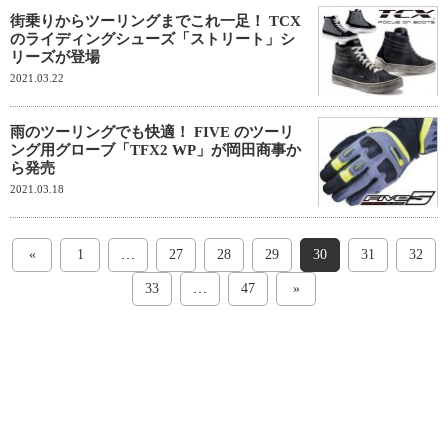
街乗りからツーリングまでこれ一足！ TCX
のライディングシューズ「ストリート」シ
リーズが登場
2021.03.22
雨のツーリングでも快適！ FIVE のツーリ
ング用グローブ「TFX2 WP」が岡田商事か
ら発売
2021.03.18
«
1
…
27
28
29
30
31
32
33
…
47
»