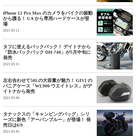
iPhone 12 Pro Max のカメラをバイクの振動
から護る！ UA から専用ハードケースが登
場
2021.05.11
タフに使えるバックパック！ デイトナから
「防水バックパック DH-748」が5月中旬に
発売
2021.05.11
左右合わせて50Lの大容量が魅力！ GIVI の
パニアケース「WL900 ウエイトレス」がデ
イトナから発売
2021.05.06
タナックスの「キャンピングバッグ」シリ
ーズに新色「アーバンブルー」が登場！ 発
売日は6/9
2021.05.05