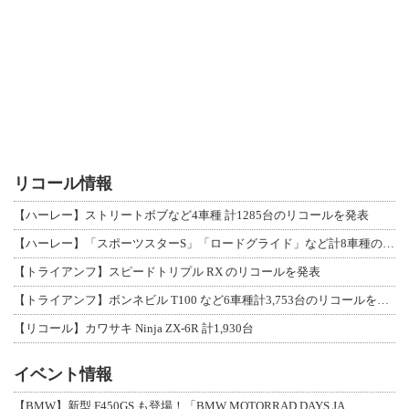
リコール情報
【ハーレー】ストリートボブなど4車種 計1285台のリコールを発表
【ハーレー】「スポーツスターS」「ロードグライド」など計8車種のリコールを発表
【トライアンフ】スピードトリプル RX のリコールを発表
【トライアンフ】ボンネビル T100 など6車種計3,753台のリコールを発表
【リコール】カワサキ Ninja ZX-6R 計1,930台
イベント情報
【BMW】新型 F450GS も登場！「BMW MOTORRAD DAYS JA