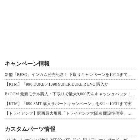
キャンペーン情報
新型「RESO」インカム発売記念！ 下取りキャンペーンを10/15まで延長して開
【KTM】「990 DUKE／1390 SUPER DUKE R EVO 購入サ
B+COM 最新モデル購入・下取りで最大9,000円をキャッシュバック！「B+F
【KTM】「890 SMT 購入サポートキャンペーン」を8/1～10/31まで実
【トライアンフ】関西最大規模「トライアンフ大阪東 開設準備室」がオープン！ 限定
カスタムパーツ情報
マジカルレーシングから MT-09／SP（24）用「フレームガード」が登場！