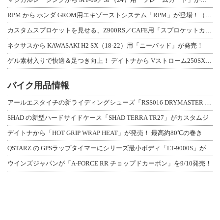
RPM から ホンダ GROM用エキゾーストシステム「RPM」が登場！（動画あり
カスタムスプロケットを見せる、Z900RS／CAFE用「スプロケットカバーフルキ
ネクサスから KAWASAKI H2 SX（18-22）用「ニーパッド」が発売！
ゲル素材入りで快適＆足つき向上！ デイトナから Vストローム250SX用「快適ロ
バイク用品情報
アールエスタイチの新ライディングシューズ「RSS016 DRYMASTER スト
SHAD の新型ハードサイドケース「SHAD TERRA TR27」がカスタムジ
デイトナから「HOT GRIP WRAP HEAT」が発売！ 最高約80℃の巻き
QSTARZ の GPSラップタイマーにシリーズ最小ボディ「LT-9000S」が
ウインズジャパンが「A-FORCE RR チョップドカーボン」を9/10発売！