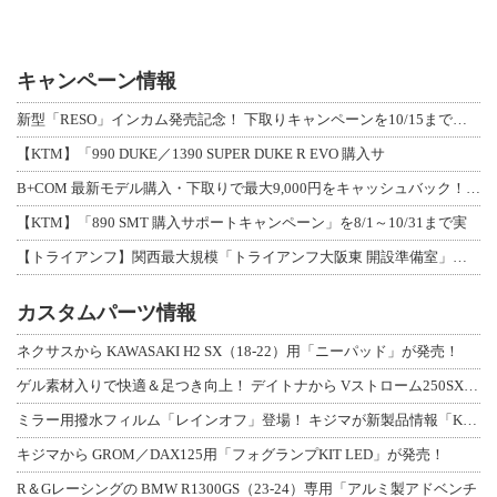
キャンペーン情報
新型「RESO」インカム発売記念！ 下取りキャンペーンを10/15まで延長して開
【KTM】「990 DUKE／1390 SUPER DUKE R EVO 購入サ
B+COM 最新モデル購入・下取りで最大9,000円をキャッシュバック！「B+F
【KTM】「890 SMT 購入サポートキャンペーン」を8/1～10/31まで実
【トライアンフ】関西最大規模「トライアンフ大阪東 開設準備室」がオープン！ 限定
カスタムパーツ情報
ネクサスから KAWASAKI H2 SX（18-22）用「ニーパッド」が発売！
ゲル素材入りで快適＆足つき向上！ デイトナから Vストローム250SX用「快適ロ
ミラー用撥水フィルム「レインオフ」登場！ キジマが新製品情報「KIJIMA NE
キジマから GROM／DAX125用「フォグランプKIT LED」が発売！
R＆Gレーシングの BMW R1300GS（23-24）専用「アルミ製アドベンチ