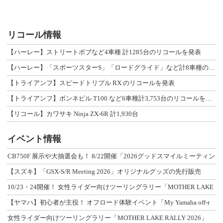
リコール情報
【ハーレー】ストリートボブなど4車種 計1285台のリコールを発表
【ハーレー】「スポーツスターS」「ロードグライド」など計8車種のリコールを発表
【トライアンフ】スピードトリプル RX のリコールを発表
【トライアンフ】ボンネビル T100 など6車種計3,753台のリコールを発表
【リコール】カワサキ Ninja ZX-6R 計1,930台
イベント情報
CB750F 展示や大抽選会も！ 8/22開催「2026グッドスマイルミーティン
【スズキ】「GSX-S/R Meeting 2026」オリジナルグッズの先行販売
10/23・24開催！ 女性ライダー向けツーリングラリー「MOTHER LAKE
【ヤマハ】初心者が主役！ オフロード体験イベント「My Yamaha off-r
女性ライダー向けツーリングラリー「MOTHER LAKE RALLY 2026」