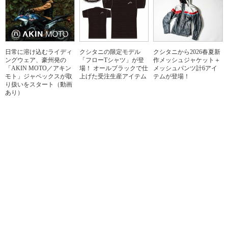
日常に溶け込むライディ
クシタニの限定モデル
クシタニから2026春夏新
ングウェア、豪州発の
「フローTシャツ」が登
作メッシュジャケット＋
「AKIN MOTO／アキン
場！ オールブラックで仕
メッシュパンツ計6アイ
モト」ジャペックスが取
上げた受注生産アイテム
テムが登場！
り扱いをスタート（動画
あり）