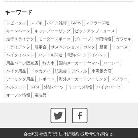
キーワード
トピックス
スズキ
バイク雑貨
BMW
マフラー関連
キャンペーン
キャンプツーリング
ピックアップニュース
走行＆ライテク
モータースポーツ
グローブ
車両情報
カワサキ
トライアンフ
展示会
サスペンション
ホンダ
動画
ニュース
バイクイベント
ハンドル関連
電動バイク
イベント
用品パーツ販売店
輸入車
国内メーカー
ヤマハ
ハーレー
バイク用品
ドゥカティ
試乗会
アパレル
車両販売店
ツーリング用品
レポート
海外メーカー
ツーリング
マフラー
ヘルメット
KTM
外装パーツ
リコール情報
バイクパーツ
オープン情報
電装品
会社概要
特定商取引法
利用規約
採用情報
お問合せ