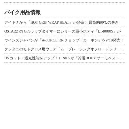
バイク用品情報
デイトナから「HOT GRIP WRAP HEAT」が発売！ 最高約80℃の巻き
QSTARZ の GPSラップタイマーにシリーズ最小ボディ「LT-9000S」が
ウインズジャパンが「A-FORCE RR チョップドカーボン」を9/10発売！
クシタニのモトクロス用ウェア「ムーブレーシングオフロードシリーズ」3アイテムが登
UVカット・遮光性能をアップ！ LINKS が「冷暖BODY サーモベスト」改良