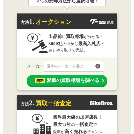
２つの売却方法から選択可能！
1.
オークション
方法
出品前
買取相場
に
が分かる！
3000社
最高入札店
の中から
の
みとやり取りで完結。
メーカー
愛車のメーカーを選択
愛車の買取相場を調べる
無料
2.
買取一括査定
方法
業界最大級の加盟店数！
最大12社
一括査定
の
で
高く売れる
愛車が
チャンス