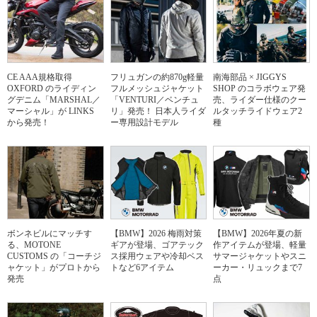
CE AAA規格取得
フリュガンの約870g軽量
南海部品 × JIGGYS
OXFORD のライディン
フルメッシュジャケット
SHOP のコラボウェア発
グデニム「MARSHAL／
「VENTURI／ベンチュ
売、ライダー仕様のクー
マーシャル」が LINKS
リ」発売！ 日本人ライダ
ルタッチライドウェア2
から発売！
ー専用設計モデル
種
ボンネビルにマッチす
【BMW】2026 梅雨対策
【BMW】2026年夏の新
る、MOTONE
ギアが登場、ゴアテック
作アイテムが登場、軽量
CUSTOMS の「コーチジ
ス採用ウェアや冷却ベス
サマージャケットやスニ
ャケット」がプロトから
トなど6アイテム
ーカー・リュックまで7
発売
点