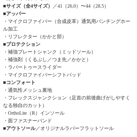
■サイズ（全4サイズ）
／41（26.0）〜44（28.5）
■アッパー
・マイクロファイバー（合成皮革）通気用パンチングホー
ル加工
・リフレクター（かかと部）
■プロテクション
・補強プレートシャンク（ミッドソール）
・補強剤（くるぶし／つま先／かかと）
・ラバートゥースライダー
・マイクロファイバーシフトパッド
■コンフォート
・通気性メッシュ裏地
・フレックスジャンクション（足首の前後曲げがしやすく
なる独自のカット）
・OrthoLite（R）インソール
・面ファスナーバンド
■アウトソール
／オリジナルラバーフラットソール