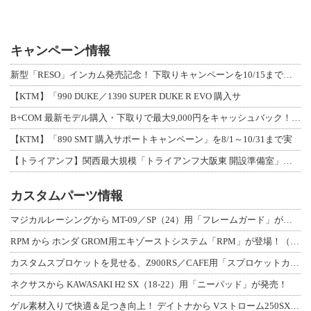
キャンペーン情報
新型「RESO」インカム発売記念！ 下取りキャンペーンを10/15まで延長して開
【KTM】「990 DUKE／1390 SUPER DUKE R EVO 購入サ
B+COM 最新モデル購入・下取りで最大9,000円をキャッシュバック！「B+F
【KTM】「890 SMT 購入サポートキャンペーン」を8/1～10/31まで実
【トライアンフ】関西最大規模「トライアンフ大阪東 開設準備室」がオープン！ 限定
カスタムパーツ情報
マジカルレーシングから MT-09／SP（24）用「フレームガード」が登場！
RPM から ホンダ GROM用エキゾーストシステム「RPM」が登場！（動画あり
カスタムスプロケットを見せる、Z900RS／CAFE用「スプロケットカバーフルキ
ネクサスから KAWASAKI H2 SX（18-22）用「ニーパッド」が発売！
ゲル素材入りで快適＆足つき向上！ デイトナから Vストローム250SX用「快適ロ