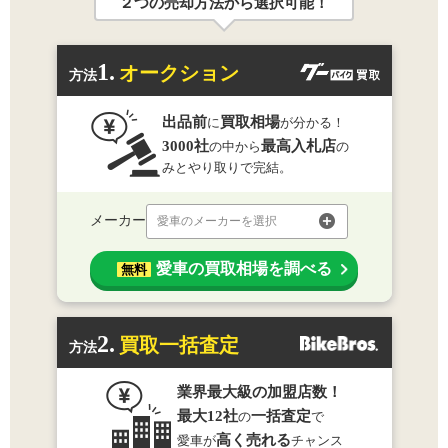
２つの売却方法から選択可能！
1.
オークション
方法
出品前
買取相場
に
が分かる！
3000社
最高入札店
の中から
の
みとやり取りで完結。
メーカー
愛車のメーカーを選択
愛車の買取相場を調べる
無料
2.
買取一括査定
方法
業界最大級の加盟店数！
最大12社
一括査定
の
で
高く売れる
愛車が
チャンス