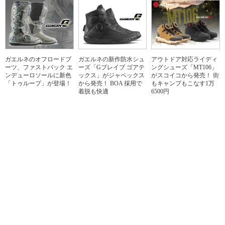
ガエルネのオフロードブ
ガエルネの新作防水シュ
アウトドア対応ライディ
ーツ、ファストバック エ
ーズ「Gブレイブ ゴアテ
ングシューズ「MT106」
ンデューロソールに新色
ックス」がジャペックス
がスコイコから発売！ 街
「トゥループ」が登場！
から発売！ BOA 採用で
もキャンプもこなす1万
着脱も快適
6500円