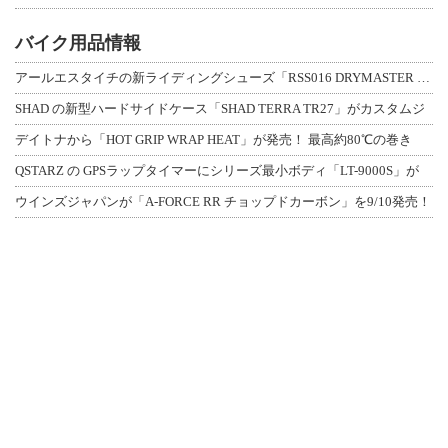
バイク用品情報
アールエスタイチの新ライディングシューズ「RSS016 DRYMASTER スト
SHAD の新型ハードサイドケース「SHAD TERRA TR27」がカスタムジ
デイトナから「HOT GRIP WRAP HEAT」が発売！ 最高約80℃の巻き
QSTARZ の GPSラップタイマーにシリーズ最小ボディ「LT-9000S」が
ウインズジャパンが「A-FORCE RR チョップドカーボン」を9/10発売！