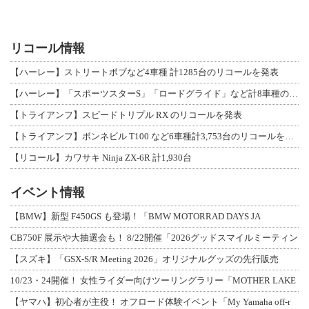
リコール情報
【ハーレー】ストリートボブなど4車種 計1285台のリコールを発表
【ハーレー】「スポーツスターS」「ロードグライド」など計8車種のリコールを発表
【トライアンフ】スピードトリプル RX のリコールを発表
【トライアンフ】ボンネビル T100 など6車種計3,753台のリコールを発表
【リコール】カワサキ Ninja ZX-6R 計1,930台
イベント情報
【BMW】新型 F450GS も登場！「BMW MOTORRAD DAYS JA
CB750F 展示や大抽選会も！ 8/22開催「2026グッドスマイルミーティン
【スズキ】「GSX-S/R Meeting 2026」オリジナルグッズの先行販売
10/23・24開催！ 女性ライダー向けツーリングラリー「MOTHER LAKE
【ヤマハ】初心者が主役！ オフロード体験イベント「My Yamaha off-r