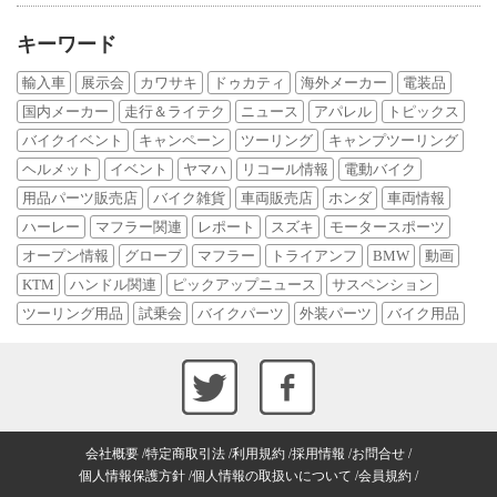
キーワード
輸入車
展示会
カワサキ
ドゥカティ
海外メーカー
電装品
国内メーカー
走行＆ライテク
ニュース
アパレル
トピックス
バイクイベント
キャンペーン
ツーリング
キャンプツーリング
ヘルメット
イベント
ヤマハ
リコール情報
電動バイク
用品パーツ販売店
バイク雑貨
車両販売店
ホンダ
車両情報
ハーレー
マフラー関連
レポート
スズキ
モータースポーツ
オープン情報
グローブ
マフラー
トライアンフ
BMW
動画
KTM
ハンドル関連
ピックアップニュース
サスペンション
ツーリング用品
試乗会
バイクパーツ
外装パーツ
バイク用品
会社概要
特定商取引法
利用規約
採用情報
お問合せ
個人情報保護方針
個人情報の取扱いについて
会員規約