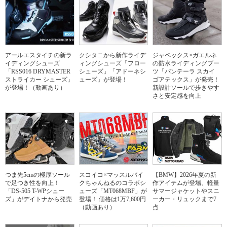
アールエスタイチの新ラ
クシタニから新作ライデ
ジャペックス×ガエルネ
イディングシューズ
ィングシューズ「フロー
の防水ライディングブー
「RSS016 DRYMASTER
シューズ」「アドーネシ
ツ「パンテーラ スカイ
ストライカー シューズ」
ューズ」が登場！
ゴアテックス」が発売！
が登場！（動画あり）
新設計ソールで歩きやす
さと安定感を向上
つま先5cmの極厚ソール
スコイコ×マッスルバイ
【BMW】2026年夏の新
で足つき性を向上！
クちゃんねるのコラボシ
作アイテムが登場、軽量
「DS-505 T-WPシュー
ューズ「MT068MBF」が
サマージャケットやスニ
ズ」がデイトナから発売
登場！ 価格は1万7,600円
ーカー・リュックまで7
（動画あり）
点