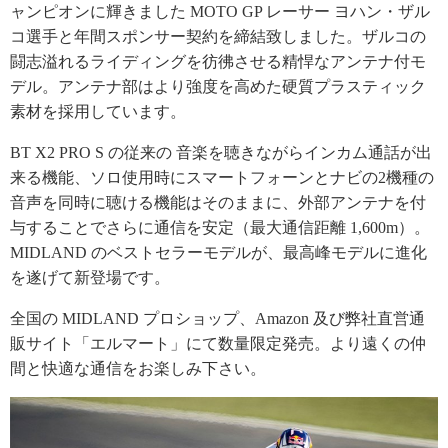
ャンピオンに輝きました MOTO GP レーサー ヨハン・ザル
コ選手と年間スポンサー契約を締結致しました。ザルコの
闘志溢れるライディングを彷彿させる精悍なアンテナ付モ
デル。アンテナ部はより強度を高めた硬質プラスティック
素材を採用しています。
BT X2 PRO S の従来の 音楽を聴きながらインカム通話が出
来る機能、ソロ使用時にスマートフォーンとナビの2機種の
音声を同時に聴ける機能はそのままに、外部アンテナを付
与することでさらに通信を安定（最大通信距離 1,600m）。
MIDLAND のベストセラーモデルが、最高峰モデルに進化
を遂げて新登場です。
全国の MIDLAND プロショップ、Amazon 及び弊社直営通
販サイト「エルマート」にて数量限定発売。より遠くの仲
間と快適な通信をお楽しみ下さい。