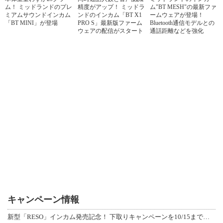
ム！ ミッドランドのプレ
精度がアップ！ ミッドラ
ム"BT MESH"の最新ファ
ミアムサウンドインカム
ンドのインカム「BT X1
ームウェアが登場！
「BT MINI」が登場
PRO S」最新版ファーム
Bluetooth通信モデルとの
ウェアの配信がスタート
通話距離などを強化
キャンペーン情報
新型「RESO」インカム発売記念！ 下取りキャンペーンを10/15まで延長して開