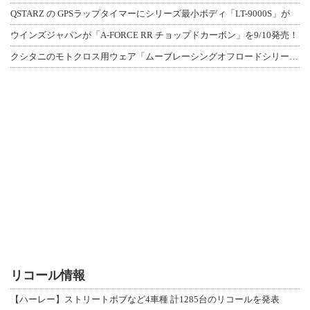
QSTARZ の GPSラップタイマーにシリーズ最小ボディ「LT-9000S」が
ウインズジャパンが「A-FORCE RR チョップドカーボン」を9/10発売！
クシタニのモトクロス用ウェア「ムーブレーシングオフロードシリーズ」3アイテムが登
リコール情報
【ハーレー】ストリートボブなど4車種 計1285台のリコールを発表