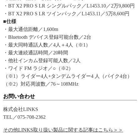
・BT X2 PRO S LR シングルパック／L1453.10／2万9,800円
・BT X2 PRO S LR ツインパック／L1453.11／5万8,600円
■仕様
・最大通信距離／1,600m
・Bluetooth デバイス登録可能台数／2台
・最大同時通話人数／4人＋4人（※1）
・最大連続通話時間／20時間
・他社インカム登録可能人数／2人
・ワイド FM ラジオ／○（※2）
（※1）ライダー4人+タンデムライダー4 人（バイク4台）
（※2）対応周波数／76～108MHz
お問い合わせ
株式会社LINKS
TEL／075-708-2362
その他LINKS取り扱い製品に関する記事はこちら＞＞