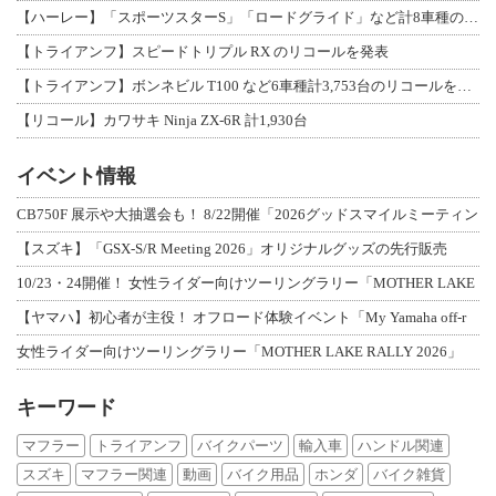
【ハーレー】「スポーツスターS」「ロードグライド」など計8車種のリコールを発表
【トライアンフ】スピードトリプル RX のリコールを発表
【トライアンフ】ボンネビル T100 など6車種計3,753台のリコールを発表
【リコール】カワサキ Ninja ZX-6R 計1,930台
イベント情報
CB750F 展示や大抽選会も！ 8/22開催「2026グッドスマイルミーティン
【スズキ】「GSX-S/R Meeting 2026」オリジナルグッズの先行販売
10/23・24開催！ 女性ライダー向けツーリングラリー「MOTHER LAKE
【ヤマハ】初心者が主役！ オフロード体験イベント「My Yamaha off-r
女性ライダー向けツーリングラリー「MOTHER LAKE RALLY 2026」
キーワード
マフラー
トライアンフ
バイクパーツ
輸入車
ハンドル関連
スズキ
マフラー関連
動画
バイク用品
ホンダ
バイク雑貨