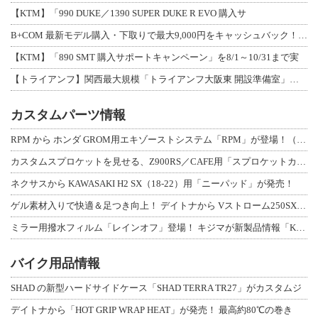
【KTM】「990 DUKE／1390 SUPER DUKE R EVO 購入サ
B+COM 最新モデル購入・下取りで最大9,000円をキャッシュバック！「B+F
【KTM】「890 SMT 購入サポートキャンペーン」を8/1～10/31まで実
【トライアンフ】関西最大規模「トライアンフ大阪東 開設準備室」がオープン！ 限定
カスタムパーツ情報
RPM から ホンダ GROM用エキゾーストシステム「RPM」が登場！（動画あり
カスタムスプロケットを見せる、Z900RS／CAFE用「スプロケットカバーフルキ
ネクサスから KAWASAKI H2 SX（18-22）用「ニーパッド」が発売！
ゲル素材入りで快適＆足つき向上！ デイトナから Vストローム250SX用「快適ロ
ミラー用撥水フィルム「レインオフ」登場！ キジマが新製品情報「KIJIMA NE
バイク用品情報
SHAD の新型ハードサイドケース「SHAD TERRA TR27」がカスタムジ
デイトナから「HOT GRIP WRAP HEAT」が発売！ 最高約80℃の巻き