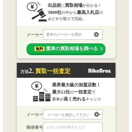
出品前
買取相場
に
が分かる！
3000社
最高入札店
の中から
の
みとやり取りで完結。
メーカー
愛車のメーカーを選択
愛車の買取相場を調べる
無料
2.
買取一括査定
方法
業界最大級の加盟店数！
最大12社
一括査定
の
で
高く売れる
愛車が
チャンス
メーカー
郵便番号