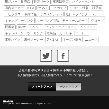
用品パーツ販売店
外装パーツ
車両販売店
バイクイベント
国内メーカー
KTM
ヤマハ
ドゥカティ
リコール情報
試乗会
トピックス
車両情報
サスペンション
走行＆ライテク
レポート
キャンプツーリング
ツーリング用品
モータースポーツ
グローブ
展示会
BMW
イベント
ピックアップニュース
ヘルメット
キャンペーン
ツーリング
電装品
カワサキ
ハーレー
電動バイク
海外メーカー
アパレル
オープン情報
ニュース
会社概要
特定商取引法
利用規約
採用情報
お問合せ
個人情報保護方針
個人情報の取扱いについて
会員規約
スマートフォン
デスクトップ
Copyright (C) PROTO