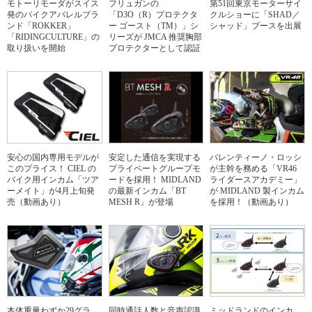
モトーリモーダがスイス
フリュガンの
第51回東京モーターサイ
発のバイクアパレルブラ
「D3O（R）プロテクタ
クルショーに「SHAD／
ンド「ROKKER」
ー ゴースト（TM）」シ
シャッド」ブースを出展
「RIDINGCULTURE」の
リーズが JMCA 推奨胸部
取り扱いを開始
プロテクターとして認証
安心の国内専用モデルが
安定した通信を実現する
バレンティーノ・ロッシ
このプライス！ CIEL の
プライベートグループモ
が主幹を務める「VR46
バイク用インカム「ツア
ードを採用！ MIDLAND
ライダースアカデミー」
ーメイト」が4月上旬発
の最新インカム「BT
が MIDLAND 製インカム
売（動画あり）
MESH R」が登場
を採用！（動画あり）
本体重量わずか29グラ
同時通話人数と音声認識
ミッドランドのインカ