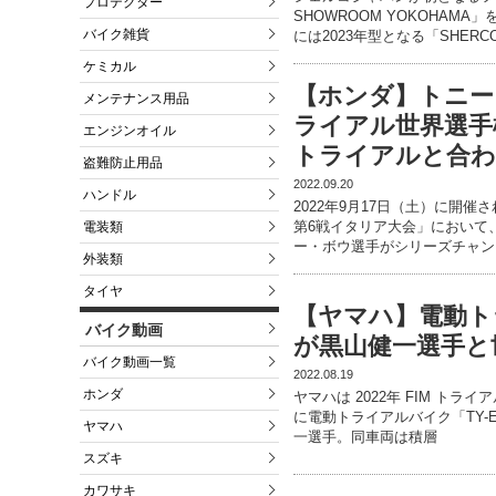
プロテクター
SHOWROOM YOKOHA
バイク雑貨
には2023年型となる「SHERC
ケミカル
【ホンダ】トニー
メンテナンス用品
ライアル世界選手
エンジンオイル
トライアルと合わ
盗難防止用品
2022.09.20
ハンドル
2022年9月17日（土）に開催
第6戦イタリア大会」において
電装類
ー・ボウ選手がシリーズチャン
外装類
タイヤ
【ヤマハ】電動トラ
バイク動画
が黒山健一選手と
バイク動画一覧
2022.08.19
ホンダ
ヤマハは 2022年 FIM トライ
に電動トライアルバイク「TY-
ヤマハ
一選手。同車両は積層
スズキ
カワサキ