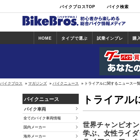
バイクブロスTOP
バイク検索
中古バイ
カタログ検
ショップ検
ク・新車検
索
索
索
HOME
タイプで選ぶ
試乗インプレ
購
スポーツ＆ネ
原付＆ミニバ
アメリカン＆
ビッグスクー
オフロード
試乗インプレ
ホンダ
ヤマハ
スズキ
カワサキ
ハーレー
BMW
トライアンフ
ドゥカティ
購
ホ
ヤ
ス
カ
イキッド
イク
クルーザー
ター
一覧
一
バイクブロス
マガジンズ
バイクニュース
トライアルに関するニュース一
トライアル
バイクニュース
バイク車両
全てのバイク車両情報
世界チャンピオン
国内メーカー
学ぶ、女性ライダ
海外メーカー