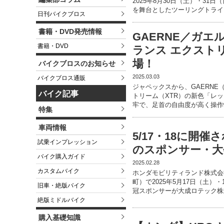
2025年8月30日（土）・3
を舞台としたツーリングトライ
日刊バイクブロス
書籍・DVD発売情報
GAERNE／ガ
書籍・DVD
ランス エクスト
場！
バイクブロスのお知らせ
2025.03.03
バイクブロス通販
ジャペックスから、GAERNE
バイク記事
トリーム（XTR）の新色「レ
牢で、足首の自由度が高く操作
特集
車両情報
5/17・18に開
試乗インプレッション
のスポンサー・大
バイク購入ガイド
2025.02.28
カスタムバイク
ホンダモビリティランド株式会
町）で2025年5月17日（土
旧車・絶版バイク
冠スポンサーが大成ロテック株
絶版ミドルバイク
購入基礎知識