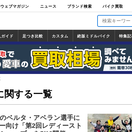
ウェブマガジン
ニュース
ブランド検索
バイク買取
バイクブロス・
原付＆ミニバイ
スポーツ＆ネイ
アメリカン＆ツ
ビッグスクータ
オフロード
バージンハーレ
バージンBMW
バージンドゥカ
バージントライ
ニュース
車両情報
イベント
キャンペ
トピック
バイク用
バイクパ
書籍・
サポート
お知らせ
ブランドを検
ブランドボイ
バイク買取
マガジンズ
ク
キッド
アラー
ー
ー
ティ
アンフ
TOP
ーン
ス
品
ーツ
DVD
索
ス
入ガイド
足つき比較
カスタム
絶版ミドルバイク
特集記
入ガイド
ンダ
マハ
ズキ
ワサキ
カスタム
ホンダ
ヤマハ
スズキ
カワサキ
道の駅調査隊
ツーリング情報局
日本の道50選
国道めぐり
林道ツーリング
絶版ミドルバイク
ホンダ
ヤマハ
スズキ
カワサキ
覧
一覧
一覧
覧
に関する一覧
のベルタ・アベラン選手に
ー向け「第2回レディースト