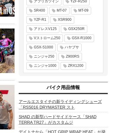
アフリカツイン
YZF-R250
SR400
MT-07
MT-09
YZF-R1
XSR900
アドレスV125
GSX250R
Vストローム250
GSX-R1000
GSX-S1000
ハヤブサ
ニンジャ250
Z900RS
ニンジャ1000
ZRX1200
バイク用品情報
アールエスタイチの新ライディングシューズ
「RSS016 DRYMASTER スト
SHAD の新型ハードサイドケース「SHAD
TERRA TR27」がカスタムジ
デイトナから「HOT GRIP WRAP HEAT」が発