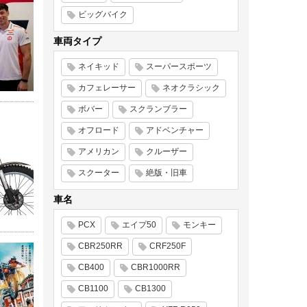
ビッグバイク
車両タイプ
ネイキッド
スーパースポーツ
カフェレーサー
ネオクラシック
ボバー
スクランブラー
オフロード
アドベンチャー
アメリカン
クルーザー
スクーター
絶版・旧車
車名
PCX
エイプ50
モンキー
CBR250RR
CRF250F
CB400
CBR1000RR
CB1100
CB1300