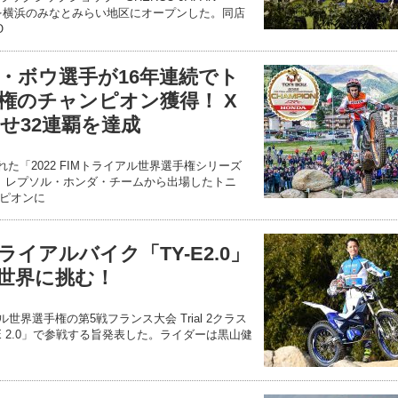
MA」を横浜のみなとみらい地区にオープンした。同店
O
・ボウ選手が16年連続でト
権のチャンピオン獲得！ X
せ32連覇を達成
された「2022 FIMトライアル世界選手権シリーズ
、レプソル・ホンダ・チームから出場したトニ
ピオンに
イアルバイク「TY-E2.0」
世界に挑む！
アル世界選手権の第5戦フランス大会 Trial 2クラス
E 2.0」で参戦する旨発表した。ライダーは黒山健