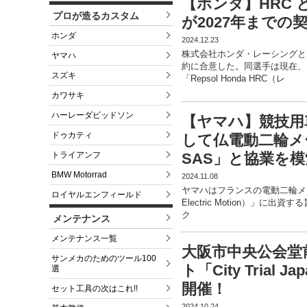
【ホンダ】HRC
プロが造るカスタム
が2027年までの
ホンダ
2024.12.23
株式会社ホンダ・レーシングと
ヤマハ
約に合意した。同選手は現在、FI
スズキ
「Repsol Honda HRC（レ
カワサキ
ハーレーダビッドソン
【ヤマハ】競技用
ドゥカティ
して仏電動二輪メーカー
トライアンフ
SAS」と協業を模
BMW Motorrad
2024.11.08
ヤマハはフランスの電動二輪メーカーで
ロイヤルエンフィールド
Electric Motion）」に出資
ク
メンテナンス
メンテナンス一覧
大阪市中央公会堂
サンメカのためのツール100
ト「City Trial Ja
選
開催！
セット工具の次はこれ!!
2024.10.24