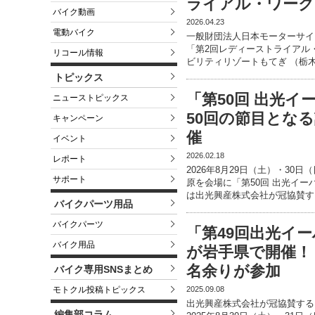
ライアル・ワークシ
バイク動画
2026.04.23
電動バイク
一般財団法人日本モーターサイ
「第2回レディーストライアル・
リコール情報
ビリティリゾートもてぎ （栃
トピックス
「第50回 出光
ニューストピックス
50回の節目となる
キャンペーン
催
イベント
2026.02.18
レポート
2026年8月29日（土）・3
サポート
原を会場に「第50回 出光イ
は出光興産株式会社が冠協賛す
バイクパーツ用品
バイクパーツ
「第49回出光イ
バイク用品
が岩手県で開催！ 
名余りが参加
バイク専用SNSまとめ
2025.09.08
モトクル投稿トピックス
出光興産株式会社が冠協賛する
編集部コラム