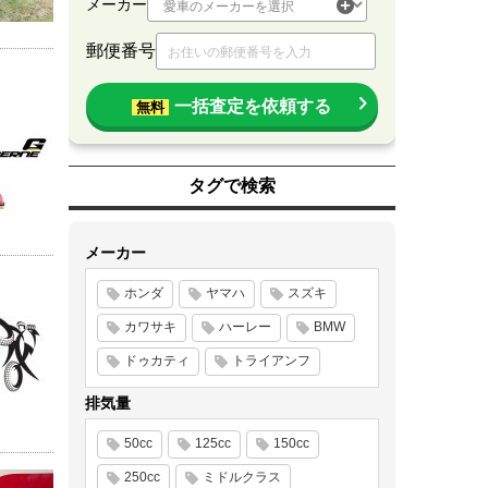
メーカー
郵便番号
一括査定を依頼する
無料
タグで検索
メーカー
ホンダ
ヤマハ
スズキ
カワサキ
ハーレー
BMW
ドゥカティ
トライアンフ
排気量
50cc
125cc
150cc
250cc
ミドルクラス