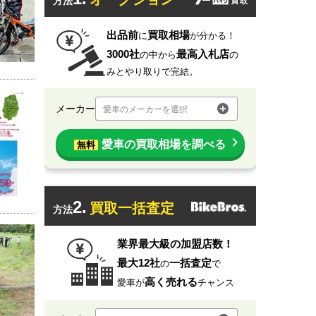
方法
出品前
買取相場
に
が分かる！
3000社
最高入札店
の中から
の
みとやり取りで完結。
メーカー
愛車のメーカーを選択
愛車の買取相場を調べる
無料
2.
買取一括査定
方法
業界最大級の加盟店数！
最大12社
一括査定
の
で
高く売れる
愛車が
チャンス