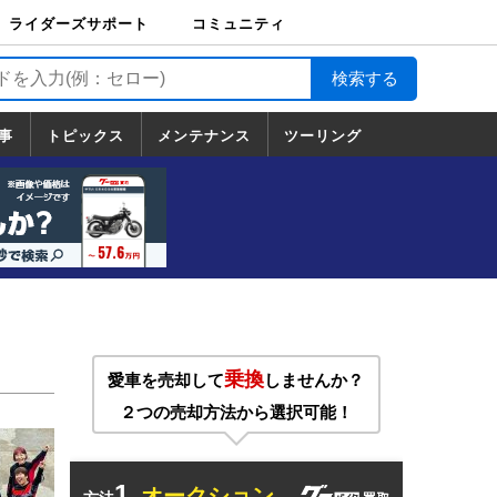
ライダーズサポート
コミュニティ
ライダーズサポート
バイク輸送
バイクガレージライ
バイク車両保険
ロードサービス
バイク試乗
コミュニティ
日記
ツーリング
カスタム
TOP
フ
TOP
事
トピックス
メンテナンス
ツーリング
トピックス
ホンダ
ヤマハ
スズキ
カワサキ
ハーレーダ
BMW
ドゥカティ
トライアン
メンテナンス
基本整備
部位別メンテ
工具の使い方
ツール100選
メンテのうん
一覧
ビッドソン
フ
一覧
ちく
乗換
愛車を売却して
しませんか？
２つの売却方法から選択可能！
1.
オークション