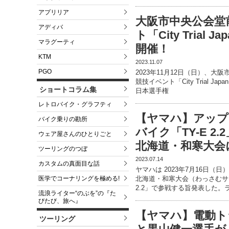
アプリリア
大阪市中央公会堂
アディバ
ト「City Trial Ja
マラグーティ
開催！
KTM
2023.11.07
PGO
2023年11月12日（日）、
競技イベント「City Trial Ja
ショートコラム集
日本選手権
レトロバイク・グラフティ
【ヤマハ】アップ
バイク乗りの勘所
バイク「TY-E 
ウェア屋さんのひとりごと
北海道・和寒大会
ツーリングのつぼ
2023.07.14
カスタムの真面目な話
ヤマハは 2023年7月16日（
医学でコーナリングを極める!
北海道・和寒大会（わっさむサ
2.2」で参戦する旨発表した。
流浪ライター“のぶを”の『た
びたび、旅へ』
【ヤマハ】電動トラ
ツーリング