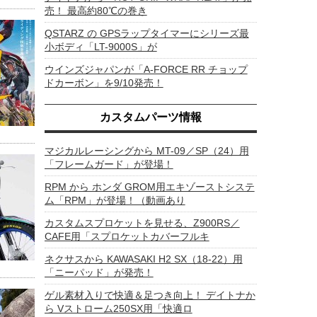
売！ 最高約80℃の巻き
QSTARZ の GPSラップタイマーにシリーズ最
小ボディ「LT-9000S」が
ウインズジャパンが「A-FORCE RR チョップ
ドカーボン」を9/10発売！
カスタムパーツ情報
マジカルレーシングから MT-09／SP（24）用
「フレームガード」が登場！
RPM から ホンダ GROM用エキゾーストシステ
ム「RPM」が登場！（動画あり
カスタムスプロケットを見せる、Z900RS／
CAFE用「スプロケットカバーフルキ
ネクサスから KAWASAKI H2 SX（18-22）用
「ニーパッド」が発売！
ゲル素材入りで快適＆足つき向上！ デイトナか
ら Vストローム250SX用「快適ロ