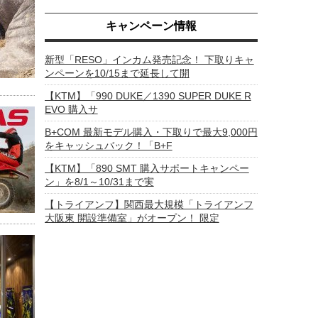
キャンペーン情報
新型「RESO」インカム発売記念！ 下取りキャ
ンペーンを10/15まで延長して開
【KTM】「990 DUKE／1390 SUPER DUKE R
EVO 購入サ
B+COM 最新モデル購入・下取りで最大9,000円
をキャッシュバック！「B+F
【KTM】「890 SMT 購入サポートキャンペー
ン」を8/1～10/31まで実
【トライアンフ】関西最大規模「トライアンフ
大阪東 開設準備室」がオープン！ 限定