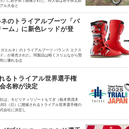
1日（日）に岩手県で開催された。同大会は岩手県北部
アル大会と
エルネのトライアルブーツ「バ
リーム」に新色レッドが登
（ガエルネ）のトライアルブーツ バランス エクス
ッド」が発売された。同製品は軽くスリムながら堅
性に優れるほ
催されるトライアル世界選手権
会名称が決定
社は、モビリティリゾートもてぎ（栃木県茂木
）・18日（日）に開催されるトライアル世界選手権の
式会社に決定し