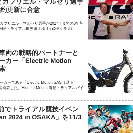
 とガブリエル・マルセリ選手
契約更新に合意
ガブリエル・マルセリ選手が2027年までの3年契
Mトライアル世界選手権 TrialGPクラスに
車両の戦略的パートナーと
「Electric Motion
索
ある「Electric Motion SAS（以下
する旨発表した。Electric Motion 電動トライアルバイ
前でトライアル競技イベン
pan 2024 in OSAKA」を11/3