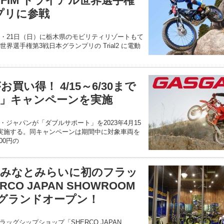
FIM トライアル世界選手権
プリに参戦
（土）・21日（日）に栃木県のモビリティリゾートもて
世界選手権第3戦日本グランプリの Trial2 に電動
お買い得！ 4/15～6/30まで
」キャンペーンを実施
ジャパンが「ダブルサポート」を2023年4月15
で実施する。同キャンペーンは期間中に対象車両を
00円の
横浜みなとみらいに初のフラッ
CO JAPAN SHOWROOM
がグランドオープン！
ッグシップショップ「SHERCO JAPAN