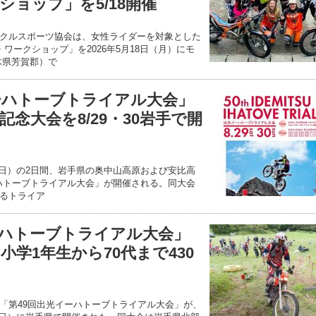
ョップ」を5/18開催
クルスポーツ協会は、女性ライダーを対象とした
ワークショップ」を2026年5月18日（月）にモ
木県芳賀郡）で
イーハトーブトライアル大会」
記念大会を8/29・30岩手で開
0日（日）の2日間、岩手県の奥中山高原および安比高
ーハトーブトライアル大会」が開催される。同大会
るトライア
ーハトーブトライアル大会」
小学1年生から70代まで430
「第49回出光イーハトーブトライアル大会」が、