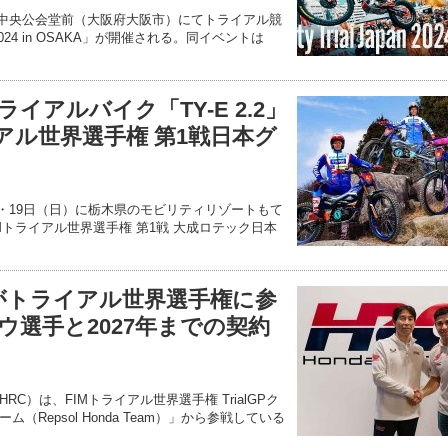
阪市中央公会堂前（大阪府大阪市）にてトライアル競
an 2024 in OSAKA」が開催される。同イベントは
イアルバイク「TY-E 2.2」
ライアル世界選手権 第1戦日本グ
土）・19日（日）に栃木県のモビリティリゾートもて
z FIMトライアル世界選手権 第1戦 大成ロテック日本
 がトライアル世界選手権に参
ウ選手と2027年までの契約
C）は、FIMトライアル世界選手権 TrialGPク
Repsol Honda Team）」から参戦している