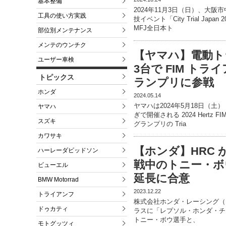
基本整備
2024年11月3日（日）、大
工具の使い方実践
技イベント「City Trial Jap
MFJ全日本ト
部位別メンテナンス
メンテのウンチク
【ヤマハ】電動トラ
ユーザー車検
3台で FIM ト
トピックス
ランプリに参戦
ホンダ
2024.05.14
ヤマハは2024年5月18日（
ヤマハ
ぎで開催される 2024 Hert
スズキ
グランプリの Tria
カワサキ
【ホンダ】HRC
ハーレーダビッドソン
戦中のトニー・ボ
ビューエル
延長に合意
BMW Motorrad
2023.12.22
トライアンフ
株式会社ホンダ・レーシング（HR
ドゥカティ
ラスに「レプソル・ホンダ・チーム（
トニー・ボウ選手と、
モトグッツィ