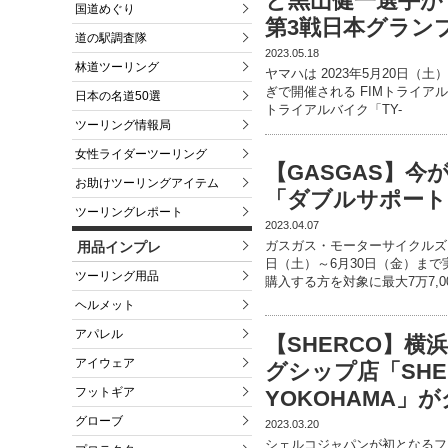
と黒山健一選手が 
国道めぐり
第3戦日本グラン
道の駅調査隊
2023.05.18
林道ツーリング
ヤマハは 2023年5月20日
ぎで開催される FIMトライアル
日本の名道50選
トライアルバイク「TY-
ツーリング情報局
女性ライダーツーリング
【GASGAS】今が
お助けツーリングアイテム
「ダブルサポート
ツーリングレポート
2023.04.07
ガスガス・モーターサイクルズ・
用品インプレ
日（土）～6月30日（金）ま
ツーリング用品
購入する方を対象に最大7万7,0
ヘルメット
アパレル
【SHERCO】
アイウェア
グシップ店「SHER
フットギア
YOKOHAMA」
グローブ
2023.03.20
シェルコジャパンが初となるフラ