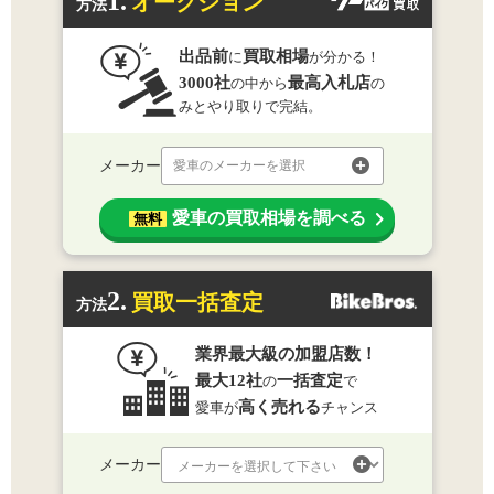
1.
オークション
方法
出品前
買取相場
に
が分かる！
3000社
最高入札店
の中から
の
みとやり取りで完結。
メーカー
愛車のメーカーを選択
愛車の買取相場を調べる
無料
2.
買取一括査定
方法
業界最大級の加盟店数！
最大12社
一括査定
の
で
高く売れる
愛車が
チャンス
メーカー