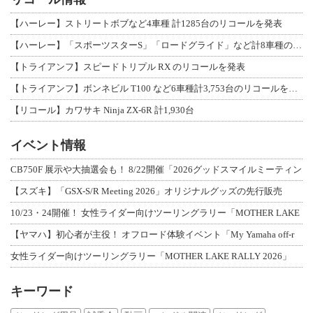
【ハーレー】ストリートボブなど4車種 計1285台のリコールを発表
【ハーレー】「スポーツスターS」「ロードグライド」など計8車種のリコールを発表
【トライアンフ】スピードトリプル RX のリコールを発表
【トライアンフ】ボンネビル T100 など6車種計3,753台のリコールを発表
【リコール】カワサキ Ninja ZX-6R 計1,930台
イベント情報
CB750F 展示や大抽選会も！ 8/22開催「2026グッドスマイルミーティン
【スズキ】「GSX-S/R Meeting 2026」オリジナルグッズの先行販売
10/23・24開催！ 女性ライダー向けツーリングラリー「MOTHER LAKE
【ヤマハ】初心者が主役！ オフロード体験イベント「My Yamaha off-r
女性ライダー向けツーリングラリー「MOTHER LAKE RALLY 2026」
キーワード