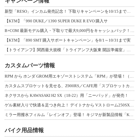
キャンペーン情報
新型「RESO」インカム発売記念！ 下取りキャンペーンを10/15まで延長して開
【KTM】「990 DUKE／1390 SUPER DUKE R EVO 購入サ
B+COM 最新モデル購入・下取りで最大9,000円をキャッシュバック！「B+F
【KTM】「890 SMT 購入サポートキャンペーン」を8/1～10/31まで実
【トライアンフ】関西最大規模「トライアンフ大阪東 開設準備室」がオープン！ 限定
カスタムパーツ情報
RPM から ホンダ GROM用エキゾーストシステム「RPM」が登場！（動画あり
カスタムスプロケットを見せる、Z900RS／CAFE用「スプロケットカバーフルキ
ネクサスから KAWASAKI H2 SX（18-22）用「ニーパッド」が発売！
ゲル素材入りで快適＆足つき向上！ デイトナから Vストローム250SX用「快適ロ
ミラー用撥水フィルム「レインオフ」登場！ キジマが新製品情報「KIJIMA NE
バイク用品情報