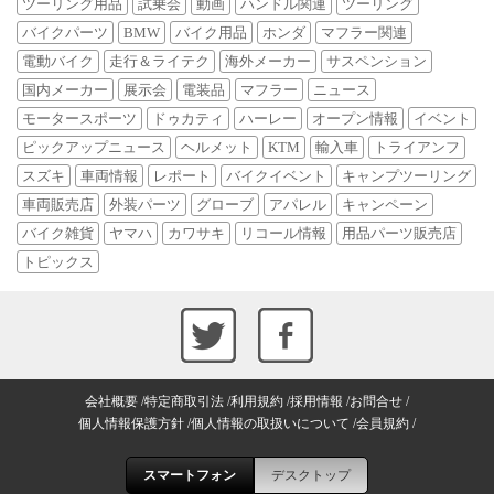
ツーリング用品
試乗会
動画
ハンドル関連
ツーリング
バイクパーツ
BMW
バイク用品
ホンダ
マフラー関連
電動バイク
走行＆ライテク
海外メーカー
サスペンション
国内メーカー
展示会
電装品
マフラー
ニュース
モータースポーツ
ドゥカティ
ハーレー
オープン情報
イベント
ピックアップニュース
ヘルメット
KTM
輸入車
トライアンフ
スズキ
車両情報
レポート
バイクイベント
キャンプツーリング
車両販売店
外装パーツ
グローブ
アパレル
キャンペーン
バイク雑貨
ヤマハ
カワサキ
リコール情報
用品パーツ販売店
トピックス
会社概要
特定商取引法
利用規約
採用情報
お問合せ
個人情報保護方針
個人情報の取扱いについて
会員規約
スマートフォン
デスクトップ