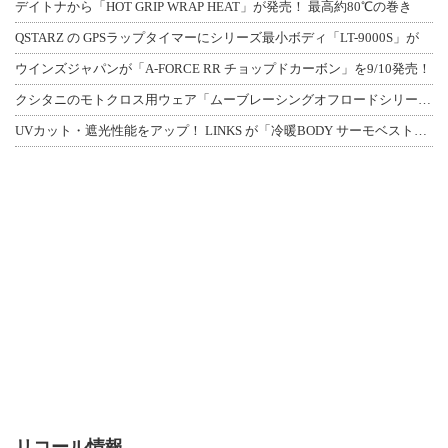
デイトナから「HOT GRIP WRAP HEAT」が発売！ 最高約80℃の巻き
QSTARZ の GPSラップタイマーにシリーズ最小ボディ「LT-9000S」が
ウインズジャパンが「A-FORCE RR チョップドカーボン」を9/10発売！
クシタニのモトクロス用ウェア「ムーブレーシングオフロードシリーズ」3アイテムが登
UVカット・遮光性能をアップ！ LINKS が「冷暖BODY サーモベスト」改良
リコール情報