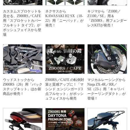
カスタムスプロケットを
ネクサスから
キジマから「Z1000／
見せる、Z900RS／CAFE
KAWASAKI H2 SX（18-
Z1100／SE」用＆
用「スプロケットカバー
22）用「ニーパッド」が
「Z650RS」用フェンダー
フルキット タイプ2」が
発売！
レスKITが発売！
ポッシュフェイスから登
場
ウッドストックから
Z900RS／CAFE の転倒対
マジカルレーシングから
Z900RS（26）用「バック
策と質感アップに！「マ
Ninja ZX-4R／RR／
ステップキット」ほか新
シンド エンジンガード3
SE（23-）用「キャリパ
商品が発売！
点フルセット」がポッシ
ークーリングダクト」が
ュフェイスから発売
登場！