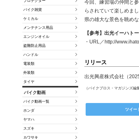
プロテクター
今回、練習場の仲間と参
バイク雑貨
らされていて楽しめまし
ケミカル
県の雄大な景色を眺めな
メンテナンス用品
【参考】出光イーハトー
エンジンオイル
・URL／http://www.ihatove
盗難防止用品
ハンドル
リリース
電装類
外装類
出光興産株式会社（202
タイヤ
（バイクブロス・マガジンズ編
バイク動画
バイク動画一覧
ツイー
ホンダ
ヤマハ
スズキ
カワサキ