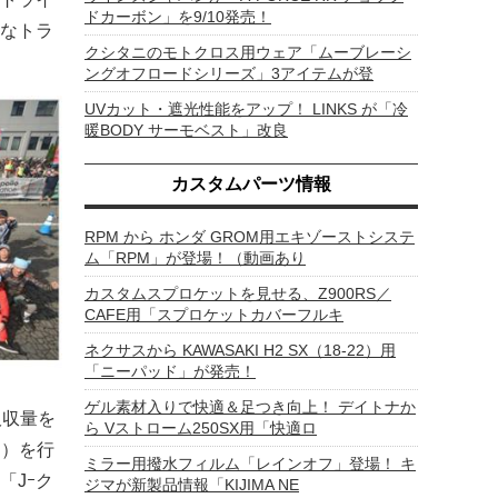
ドカーボン」を9/10発売！
なトラ
クシタニのモトクロス用ウェア「ムーブレーシ
ングオフロードシリーズ」3アイテムが登
UVカット・遮光性能をアップ！ LINKS が「冷
暖BODY サーモベスト」改良
カスタムパーツ情報
RPM から ホンダ GROM用エキゾーストシステ
ム「RPM」が登場！（動画あり
カスタムスプロケットを見せる、Z900RS／
CAFE用「スプロケットカバーフルキ
ネクサスから KAWASAKI H2 SX（18-22）用
「ニーパッド」が発売！
ゲル素材入りで快適＆足つき向上！ デイトナか
吸収量を
ら Vストローム250SX用「快適ロ
と）を行
ミラー用撥水フィルム「レインオフ」登場！ キ
「Jｰク
ジマが新製品情報「KIJIMA NE