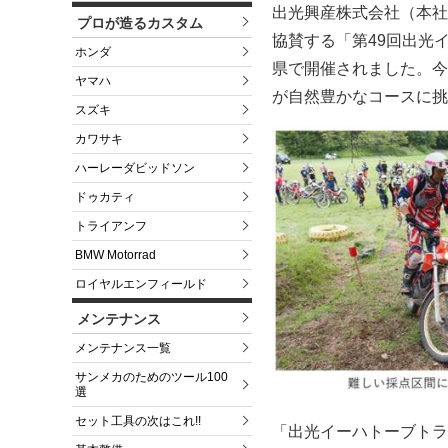
出光興産株式会社（本社
プロが造るカスタム
協賛する「第49回出光
ホンダ
県で開催されました。今
ヤマハ
が自然豊かなコースに挑
スズキ
カワサキ
ハーレーダビッドソン
ドゥカティ
トライアンフ
BMW Motorrad
ロイヤルエンフィールド
メンテナンス
メンテナンス一覧
サンメカのためのツール100
選
セット工具の次はこれ!!
「出光イーハトーブトラ