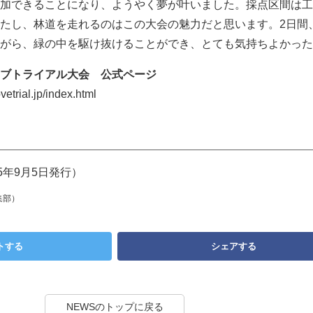
加できることになり、ようやく夢が叶いました。採点区間は工
たし、林道を走れるのはこの大会の魅力だと思います。2日間
がら、緑の中を駆け抜けることができ、とても気持ちよかった
ブトライアル大会 公式ページ
trial.jp/index.html
5年9月5日発行）
集部）
トする
シェアする
NEWSのトップに戻る