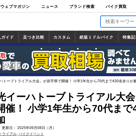
ウェブマガジン
ニュース
ブランド検索
バイク買取
バイクブロス・
原付＆ミニバイ
スポーツ＆ネイ
アメリカン＆ツ
ビッグスクータ
オフロード
バージンハーレ
バージンBMW
バージンドゥカ
バージントライ
ニュース
車両情報
イベント
キャンペ
トピック
バイク用
バイクパ
書籍・
サポート
お知らせ
ブランドを検
ブランドボイ
バイク買取
マガジンズ
ク
キッド
アラー
ー
ー
ティ
アンフ
TOP
ーン
ス
品
ーツ
DVD
索
ス
入ガイド
足つき比較
カスタム
絶版ミドルバイク
特集記
入ガイド
ンダ
マハ
ズキ
ワサキ
カスタム
ホンダ
ヤマハ
スズキ
カワサキ
道の駅調査隊
ツーリング情報局
日本の道50選
国道めぐり
林道ツーリング
絶版ミドルバイク
ホンダ
ヤマハ
スズキ
カワサキ
覧
一覧
一覧
ハトーブトライアル大会」が岩手県で開催！ 小学1年生から70代まで430名余りが
出光イーハトーブトライアル大会
催！ 小学1年生から70代まで4
加
 更新日： 2025年09月08日（月）
トライアル
,
バイクイベント