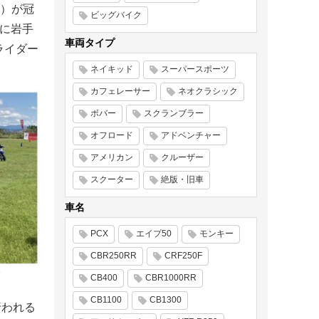
）が冠
ビッグバイク
）に岩手
車両タイプ
ライダー
ネイキッド
スーパースポーツ
カフェレーサー
ネオクラシック
ボバー
スクランブラー
オフロード
アドベンチャー
アメリカン
クルーザー
スクーター
絶版・旧車
車名
PCX
エイプ50
モンキー
CBR250RR
CRF250F
CB400
CBR1000RR
CB1100
CB1300
行われる