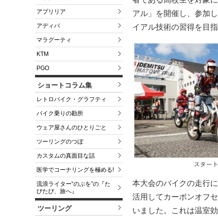
アプリリア
アル」を開催し、参加し
アディバ
イアル技術の習得を目指
マラグーティ
KTM
PGO
ショートコラム集
レトロバイク・グラフティ
バイク乗りの勘所
ウェア屋さんのひとりごと
ツーリングのつぼ
カスタムの真面目な話
医学でコーナリングを極める!
本大会のバイクの走行に
流浪ライター“のぶを”の『た
びたび、旅へ』
活用してカーボンオフセ
ツーリング
いました。これは温室効