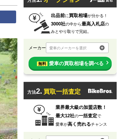
方法
出品前
買取相場
に
が分かる！
3000社
最高入札店
の中から
の
みとやり取りで完結。
メーカー
愛車のメーカーを選択
愛車の買取相場を調べる
無料
2.
買取一括査定
方法
業界最大級の加盟店数！
最大12社
一括査定
の
で
高く売れる
愛車が
チャンス