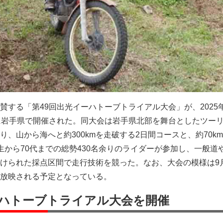
する「第49回出光イーハトーブトライアル大会」が、2025年
に岩手県で開催された。同大会は岩手県北部を舞台としたツー
、山から海へと約300kmを走破する2日間コースと、約70km
生から70代までの総勢430名余りのライダーが参加し、一般道
けられた採点区間で走行技術を競った。なお、大会の模様は9月
放映される予定となっている。
ーハトーブトライアル大会を開催