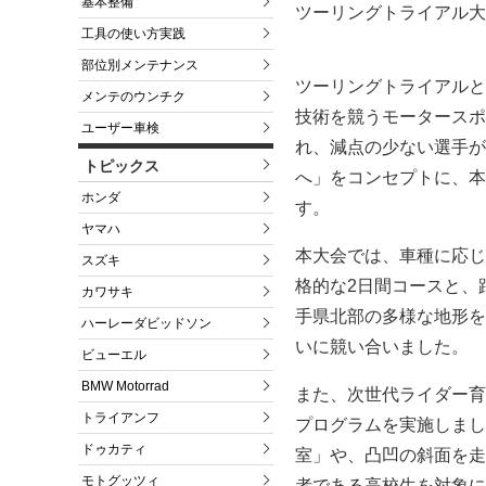
基本整備
ツーリングトライアル大
工具の使い方実践
部位別メンテナンス
ツーリングトライアルと
メンテのウンチク
技術を競うモータースポ
ユーザー車検
れ、減点の少ない選手が
トピックス
へ」をコンセプトに、本
ホンダ
す。
ヤマハ
本大会では、車種に応じ
スズキ
格的な2日間コースと、
カワサキ
手県北部の多様な地形を
ハーレーダビッドソン
いに競い合いました。
ビューエル
BMW Motorrad
また、次世代ライダー育
トライアンフ
プログラムを実施しまし
ドゥカティ
室」や、凸凹の斜面を走
モトグッツィ
者である高校生を対象に