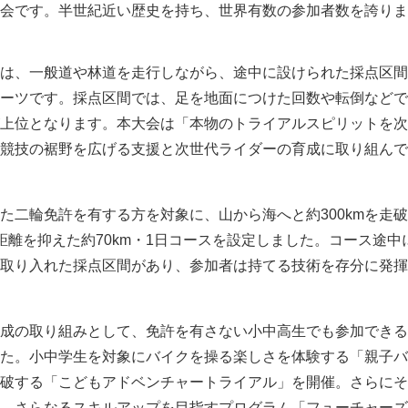
会です。半世紀近い歴史を持ち、世界有数の参加者数を誇りま
は、一般道や林道を走行しながら、途中に設けられた採点区間
ーツです。採点区間では、足を地面につけた回数や転倒などで
上位となります。本大会は「本物のトライアルスピリットを次
競技の裾野を広げる支援と次世代ライダーの育成に取り組んで
た二輪免許を有する方を対象に、山から海へと約300kmを走
距離を抑えた約70km・1日コースを設定しました。コース途中
取り入れた採点区間があり、参加者は持てる技術を存分に発揮
成の取り組みとして、免許を有さない小中高生でも参加できる
た。小中学生を対象にバイクを操る楽しさを体験する「親子バ
破する「こどもアドベンチャートライアル」を開催。さらにそ
、さらなるスキルアップを目指すプログラム「フューチャーズ