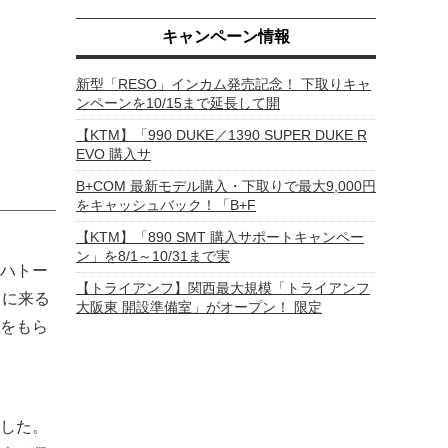
キャンペーン情報
新型「RESO」インカム発売記念！ 下取りキャ
ンペーンを10/15まで延長して開
【KTM】「990 DUKE／1390 SUPER DUKE R
EVO 購入サ
B+COM 最新モデル購入・下取りで最大9,000円
をキャッシュバック！「B+F
【KTM】「890 SMT 購入サポートキャンペー
ン」を8/1～10/31まで実
ハトー
【トライアンフ】関西最大規模「トライアンフ
こに来る
大阪東 開設準備室」がオープン！ 限定
をもら
した。