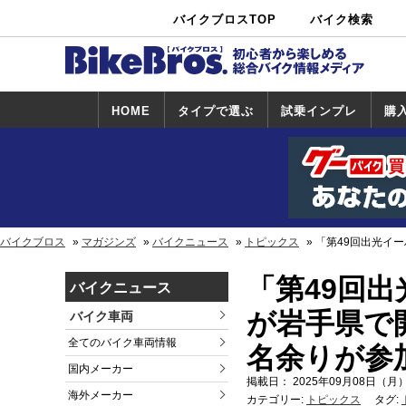
バイクブロスTOP
バイク検索
中古バイ
カタログ検
ショップ検
ク・新車検
索
索
索
HOME
タイプで選ぶ
試乗インプレ
購
スポーツ＆ネ
原付＆ミニバ
アメリカン＆
ビッグスクー
オフロード
試乗インプレ
ホンダ
ヤマハ
スズキ
カワサキ
ハーレー
BMW
トライアンフ
ドゥカティ
購
ホ
ヤ
ス
カ
イキッド
イク
クルーザー
ター
一覧
一
バイクブロス
マガジンズ
バイクニュース
トピックス
「第49回出光イー
「第49回
バイクニュース
が岩手県で開
バイク車両
全てのバイク車両情報
名余りが参
国内メーカー
掲載日： 2025年09月08日（月）
海外メーカー
カテゴリー:
トピックス
タグ: