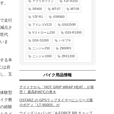
アフリカツイン
YZF-R250
す。
SR400
MT-07
MT-09
YZF-R1
XSR900
で走行
アドレスV125
GSX250R
減点さ
Vストローム250
GSX-R1000
世代
GSX-S1000
ハヤブサ
いま
ニンジャ250
Z900RS
ニンジャ1000
ZRX1200
破する本
には岩
し、互
バイク用品情報
デイトナから「HOT GRIP WRAP HEAT」が発
売！ 最高約80℃の巻き
体験型
イク教
QSTARZ の GPSラップタイマーにシリーズ最
小ボディ「LT-9000S」が
の経験
ウインズジャパンが「A-FORCE RR チョップ
トライ