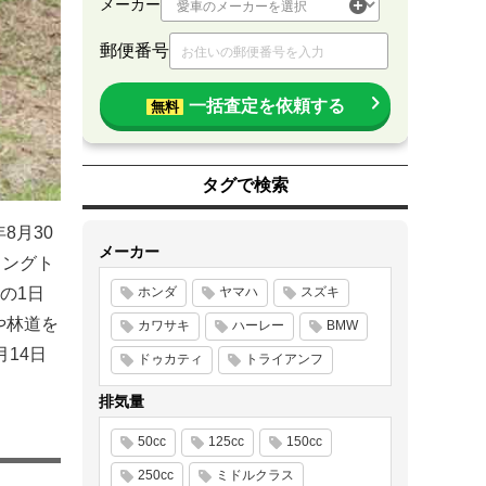
メーカー
郵便番号
一括査定を依頼する
無料
タグで検索
8月30
メーカー
リングト
の1日
ホンダ
ヤマハ
スズキ
や林道を
カワサキ
ハーレー
BMW
14日
ドゥカティ
トライアンフ
排気量
50cc
125cc
150cc
250cc
ミドルクラス