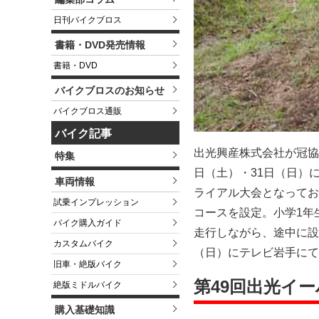
日刊バイクブロス
書籍・DVD発売情報
書籍・DVD
バイクブロスのお知らせ
バイクブロス通販
バイク記事
出光興産株式会社が冠協賛
特集
日（土）・31日（日）
車両情報
ライアル大会となっており
試乗インプレッション
コースを設定。小学1年
バイク購入ガイド
走行しながら、途中に設
カスタムバイク
（日）にテレビ岩手にて
旧車・絶版バイク
第49回出光イ
絶版ミドルバイク
購入基礎知識