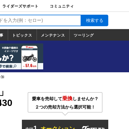
ライダーズサポート
コミュニティ
ライダーズサポート
バイク輸送
バイクガレージライ
バイク車両保険
ロードサービス
バイク試乗
コミュニティ
日記
ツーリング
カスタム
TOP
フ
TOP
事
トピックス
メンテナンス
ツーリング
トピックス
ホンダ
ヤマハ
スズキ
カワサキ
ハーレーダ
BMW
ドゥカティ
トライアン
メンテナンス
基本整備
部位別メンテ
工具の使い方
ツール100選
メンテのうん
一覧
ビッドソン
フ
一覧
ちく
参加
」
乗換
愛車を売却して
しませんか？
30
２つの売却方法から選択可能！
1.
オークション