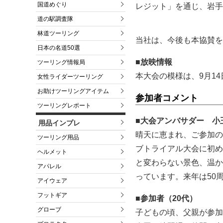
国道めぐり
レジット」を通じ、岩手
道の駅調査隊
林道ツーリング
当社は、今後も本協賛を
日本の名道50選
■放映情報
ツーリング情報局
本大会の模様は、9月14
女性ライダーツーリング
お助けツーリングアイテム
参加者コメント
ツーリングレポート
■大会アンバサダー 小
用品インプレ
晴天に恵まれ、ご参加の
ツーリング用品
ブトライアル大会に初め
ヘルメット
と変わらない景色、温か
アパレル
っています。来年は50
アイウェア
フットギア
■参加者（20代）
グローブ
子どもの頃、父親が参加