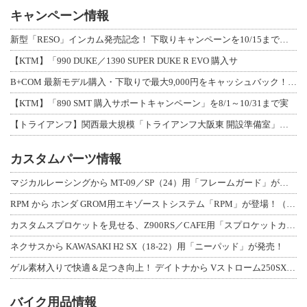
キャンペーン情報
新型「RESO」インカム発売記念！ 下取りキャンペーンを10/15まで延長して開
【KTM】「990 DUKE／1390 SUPER DUKE R EVO 購入サ
B+COM 最新モデル購入・下取りで最大9,000円をキャッシュバック！「B+F
【KTM】「890 SMT 購入サポートキャンペーン」を8/1～10/31まで実
【トライアンフ】関西最大規模「トライアンフ大阪東 開設準備室」がオープン！ 限定
カスタムパーツ情報
マジカルレーシングから MT-09／SP（24）用「フレームガード」が登場！
RPM から ホンダ GROM用エキゾーストシステム「RPM」が登場！（動画あり
カスタムスプロケットを見せる、Z900RS／CAFE用「スプロケットカバーフルキ
ネクサスから KAWASAKI H2 SX（18-22）用「ニーパッド」が発売！
ゲル素材入りで快適＆足つき向上！ デイトナから Vストローム250SX用「快適ロ
バイク用品情報