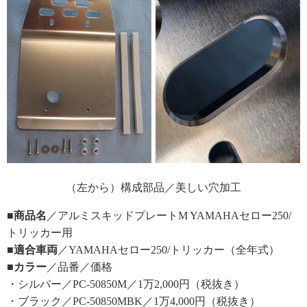
（左から）構成部品／美しい穴加工
■商品名
／アルミスキッドプレートM YAMAHAセロー250/
トリッカー用
■適合車両
／YAMAHAセロー250/トリッカー（全年式）
■カラー
／品番／価格
・シルバー／PC-50850M／1万2,000円（税抜き）
・ブラック／PC-50850MBK／1万4,000円（税抜き）