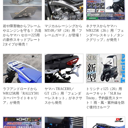
岩や障害物からフレーム
マジカルレーシングから
ネクサスからヤマハ
やエンジンを守る！ 力造
MT-09／SP（24）用「フ
WR125R（26-）用「フェ
からヤマハ セロー225用
レームガード」が登場！
ンダーレスキット／タン
の新作スキッドプレート
クグリップ」が発売！
2タイプが発売！
ラフアンドロードから
ヤマハ TRACER9／
トリシティ125（26）用
WR125R用「RALLY591
GT（25-）用「フェンダ
ルーフキット「SLR for
スーパーライトキャリ
ーレスキット」がネクサ
Tricity」予約販売スター
ア」が発売
スから発売
ト！ 雨・風・紫外線を防
ぐ後付けルーフ