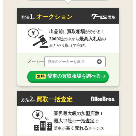
1.
オークション
方法
出品前
買取相場
に
が分かる！
3000社
最高入札店
の中から
の
みとやり取りで完結。
メーカー
愛車のメーカーを選択
愛車の買取相場を調べる
無料
2.
買取一括査定
方法
業界最大級の加盟店数！
最大12社
一括査定
の
で
高く売れる
愛車が
チャンス