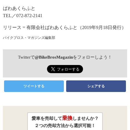
ぱわあくらふと
TEL／072-872-2141
リリース = 有限会社ぱわあくらふと（2019年9月18日発行）
バイクブロス・マガジンズ編集部
Twitterで
@BikeBrosMagazin
をフォローしよう！
ツイートする
シェアする
乗換
愛車を売却して
しませんか？
２つの売却方法から選択可能！