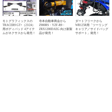
モトグラフィックスの
寺本自動車商会から
ダートフリークから
TRACER9 GT+（23/24）
Z900RS・YZF-R9・
WR125R用「ツーリング
用ボディパッド 4アイテ
ZRX1200DAEG 向け新製
キャリア／サイドバッグ
ムがネクサスから発売！
品が発売！
サポート」発売！