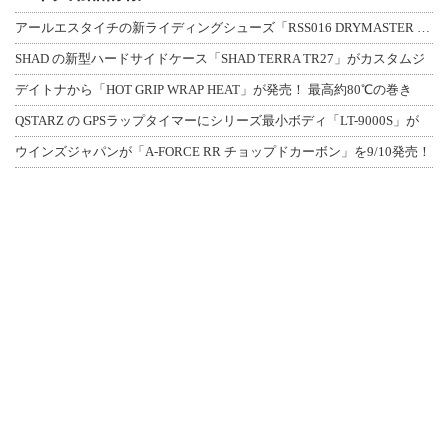
アールエスタイチの新ライディングシューズ「RSS016 DRYMASTER スト
SHAD の新型ハードサイドケース「SHAD TERRA TR27」がカスタムジ
デイトナから「HOT GRIP WRAP HEAT」が発売！ 最高約80℃の巻き
QSTARZ の GPSラップタイマーにシリーズ最小ボディ「LT-9000S」が
ウインズジャパンが「A-FORCE RR チョップドカーボン」を9/10発売！