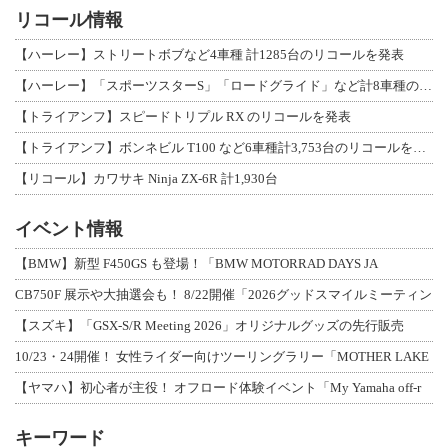
リコール情報
【ハーレー】ストリートボブなど4車種 計1285台のリコールを発表
【ハーレー】「スポーツスターS」「ロードグライド」など計8車種のリコールを発表
【トライアンフ】スピードトリプル RX のリコールを発表
【トライアンフ】ボンネビル T100 など6車種計3,753台のリコールを発表
【リコール】カワサキ Ninja ZX-6R 計1,930台
イベント情報
【BMW】新型 F450GS も登場！「BMW MOTORRAD DAYS JA
CB750F 展示や大抽選会も！ 8/22開催「2026グッドスマイルミーティン
【スズキ】「GSX-S/R Meeting 2026」オリジナルグッズの先行販売
10/23・24開催！ 女性ライダー向けツーリングラリー「MOTHER LAKE
【ヤマハ】初心者が主役！ オフロード体験イベント「My Yamaha off-r
キーワード