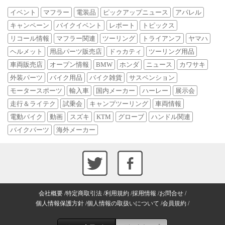
イベント
マフラー
電装品
ピックアップニュース
アパレル
キャンペーン
バイクイベント
レポート
トピックス
リコール情報
マフラー関連
ツーリング
トライアンフ
ヤマハ
ヘルメット
用品パーツ販売店
ドゥカティ
ツーリング用品
車両販売店
オープン情報
BMW
ホンダ
ニュース
カワサキ
外装パーツ
バイク用品
バイク雑貨
サスペンション
モータースポーツ
輸入車
国内メーカー
ハーレー
展示会
走行＆ライテク
試乗会
キャンプツーリング
車両情報
電動バイク
動画
スズキ
KTM
グローブ
ハンドル関連
バイクパーツ
海外メーカー
会社概要
特定商取引法
利用規約
採用情報
お問合せ
個人情報保護方針
個人情報の取扱いについて
会員規約