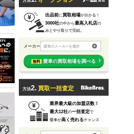
方法
出品前
買取相場
に
が分かる！
3000社
最高入札店
の中から
の
みとやり取りで完結。
メーカー
愛車のメーカーを選択
愛車の買取相場を調べる
無料
2.
買取一括査定
方法
業界最大級の加盟店数！
最大12社
一括査定
の
で
高く売れる
愛車が
チャンス