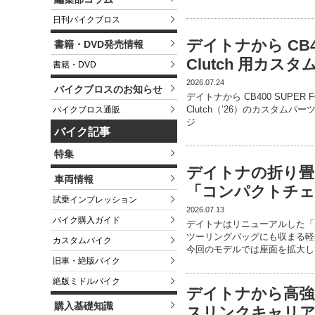
日刊バイクブロス
デイトナから CB40
書籍・DVD発売情報
Clutch 用カス
書籍・DVD
2026.07.24
バイクブロスのお知らせ
デイトナから CB400 SUPER FOU
Clutch（’26）のカスタ
バイクブロス通販
ジ
バイク記事
特集
デイトナの折り畳
車両情報
「コンパクトチェア
試乗インプレッション
2026.07.13
バイク購入ガイド
デイトナはリニューアルした「
ツーリングバッグにも収まる軽
カスタムバイク
今回のモデルでは座面を拡大し
旧車・絶版バイク
絶版ミドルバイク
デイトナから高強
購入基礎知識
スリンクキャリア」