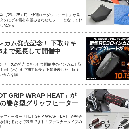
SX（'23～'25）用「快適ローダウンシート」が発
タンにゲル素材を組み合わせたシートとなってお
しながら
インカム発売記念！ 下取りキ
15まで延長して開催中
ムシリーズの発売に合わせて開催中のインカム下取
0月15日（木）まで期間延長する旨発表した。同キ
インカムを購
 GRIP WRAP HEAT」が
0℃の巻き型グリップヒーター
ヒーター「HOT GRIP WRAP HEAT」が発売
き付けるだけで装着できる面ファスナータイプの
B