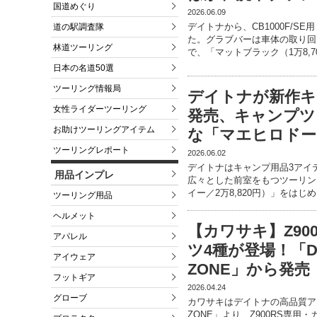
国道めぐり
2026.06.09
デイトナから、CB1000F/
道の駅調査隊
た。グラブバーは車体の取り回
林道ツーリング
で、「マットブラック（1万8,7
日本の名道50選
ツーリング情報局
デイトナが新作キ
女性ライダーツーリング
発売、キャンプツ
お助けツーリングアイテム
な「マエヒロドー
ツーリングレポート
2026.06.02
デイトナはキャンプ用品3アイ
用品インプレ
広々とした前室をもつツーリングテ
イー／2万8,820円）」をはじ
ツーリング用品
ヘルメット
【カワサキ】Z90
アパレル
ツ4種が登場！「DA
アイウェア
ZONE」から発売
フットギア
2026.04.24
グローブ
カワサキはデイトナの高品質アクセ
ZONE」より、Z900RS専