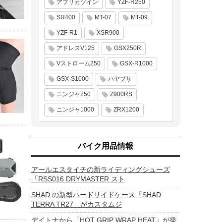
アフリカツイン
YZF-R250
SR400
MT-07
MT-09
YZF-R1
XSR900
アドレスV125
GSX250R
Vストローム250
GSX-R1000
GSX-S1000
ハヤブサ
ニンジャ250
Z900RS
ニンジャ1000
ZRX1200
バイク用品情報
アールエスタイチの新ライディングシューズ
「RSS016 DRYMASTER スト
SHAD の新型ハードサイドケース「SHAD
TERRA TR27」がカスタムジ
デイトナから「HOT GRIP WRAP HEAT」が発