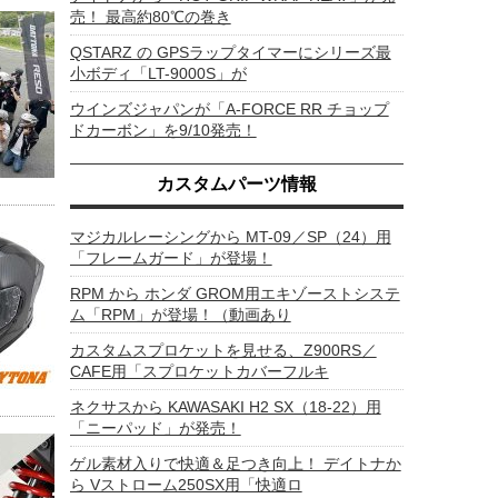
売！ 最高約80℃の巻き
QSTARZ の GPSラップタイマーにシリーズ最
小ボディ「LT-9000S」が
ウインズジャパンが「A-FORCE RR チョップ
ドカーボン」を9/10発売！
カスタムパーツ情報
マジカルレーシングから MT-09／SP（24）用
「フレームガード」が登場！
RPM から ホンダ GROM用エキゾーストシステ
ム「RPM」が登場！（動画あり
カスタムスプロケットを見せる、Z900RS／
CAFE用「スプロケットカバーフルキ
ネクサスから KAWASAKI H2 SX（18-22）用
「ニーパッド」が発売！
ゲル素材入りで快適＆足つき向上！ デイトナか
ら Vストローム250SX用「快適ロ