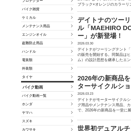
プロテクター
ブラック×オレンジのカラーリ
バイク雑貨
ケミカル
デイトナのツー
メンテナンス用品
ル「MAEHIRO 
ー」が新登場！
エンジンオイル
盗難防止用品
2026.03.30
デイトナがツーリングテント「MA
ハンドル
の販売を開始する。同製品はヒッ
ム）の設計思想を継承したエン
電装類
外装類
2026年の新商品
タイヤ
ターサイクルショ
バイク動画
2026.03.23
バイク動画一覧
デイトナがモーターサイクルシ
ホンダ
グ用品やメンテナンス用品、カ
で、2026年の新商品を一堂に
ヤマハ
スズキ
世界初デュアルチ
カワサキ