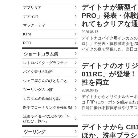
デイトナが新型イン
アプリリア
PRO」発表・体験
アディバ
れてもクリアな通
マラグーティ
2026.06.17
KTM
デイトナはバイク用インカムの新商
PGO
ロ）」の発表・体験試走会を20
バイクの森で開催した。当日は
ショートコラム集
レトロバイク・グラフティ
デイトナのオリジ
バイク乗りの勘所
011RC」が登場
ウェア屋さんのひとりごと
性を両立
ツーリングのつぼ
2026.06.12
デイトナからオリジナルカーボン
カスタムの真面目な話
は FRP にカーボンを組み
医学でコーナリングを極める!
性能に優れる帽体形状やリアス
流浪ライター“のぶを”の『た
びたび、旅へ』
デイトナから CB
ツーリング
ほか、洗車ブラシ