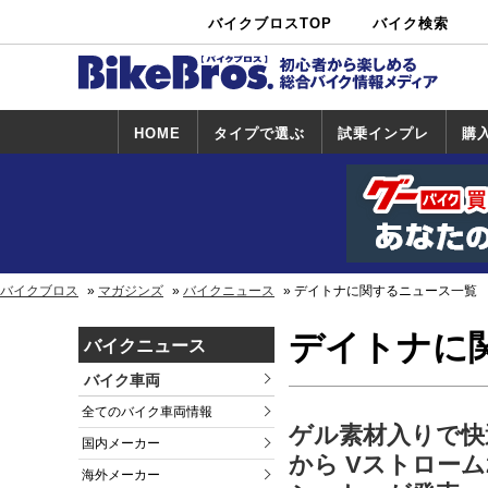
バイクブロスTOP
バイク検索
中古バイ
カタログ検
ショップ検
ク・新車検
索
索
索
HOME
タイプで選ぶ
試乗インプレ
購
スポーツ＆ネ
原付＆ミニバ
アメリカン＆
ビッグスクー
オフロード
試乗インプレ
ホンダ
ヤマハ
スズキ
カワサキ
ハーレー
BMW
トライアンフ
ドゥカティ
購
ホ
ヤ
ス
カ
イキッド
イク
クルーザー
ター
一覧
一
バイクブロス
マガジンズ
バイクニュース
デイトナに関するニュース一覧
デイトナに
バイクニュース
バイク車両
全てのバイク車両情報
ゲル素材入りで快
国内メーカー
から Vストローム
海外メーカー