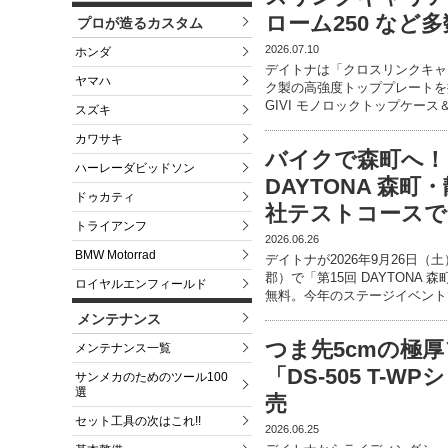
ローム250 など
プロが造るカスタム
2026.07.10
ホンダ
デイトナは「クロスリンクキャ
ヤマハ
ク製の高強度トッププレートを採用
GIVI モノロックトップケース
スズキ
カワサキ
バイクで森町へ！
ハーレーダビッドソン
DAYTONA 森
ドゥカティ
社テストコースで9
トライアンフ
2026.06.26
BMW Motorrad
デイトナが2026年9月26日
郡）で「第15回 DAYTONA
ロイヤルエンフィールド
無料。今年のステージイベント
メンテナンス
つま先5cmの極
メンテナンス一覧
「DS-505 T-
サンメカのためのツール100
選
売
セット工具の次はこれ!!
2026.06.25