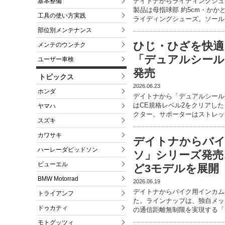
デイトナからライディングシュー
基本整備
製品は母指球部 約5cm・かか
工具の使い方実践
ライディングシューズ。ソール
部位別メンテナンス
ひじ・ひざを快適
メンテのウンチク
「デュアルシール
ユーザー車検
発売
トピックス
2026.06.23
ホンダ
デイトナから「デュアルシール
はCE規格レベル2をクリアし
ヤマハ
クター。サポーターはストレッ
スズキ
カワサキ
デイトナからバイ
ハーレーダビッドソン
ソ」シリーズ発売、
ビューエル
ど3モデルを展開
BMW Motorrad
2026.06.19
デイトナからバイク用インカム
トライアンフ
た。ラインナップは、独自メッシ
ドゥカティ
の通信距離無制限を実現する「P
モトグッツィ