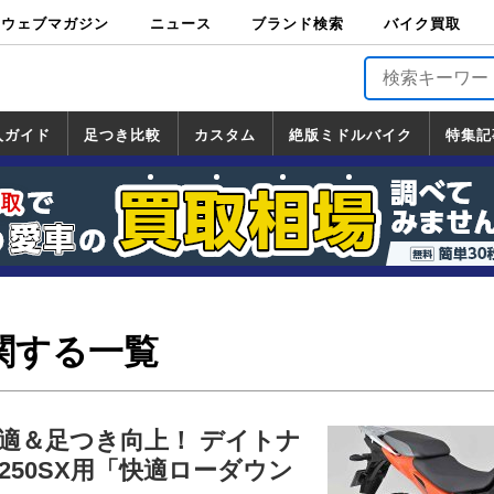
ウェブマガジン
ニュース
ブランド検索
バイク買取
バイクブロス・
原付＆ミニバイ
スポーツ＆ネイ
アメリカン＆ツ
ビッグスクータ
オフロード
バージンハーレ
バージンBMW
バージンドゥカ
バージントライ
ニュース
車両情報
イベント
キャンペ
トピック
バイク用
バイクパ
書籍・
サポート
お知らせ
ブランドを検
ブランドボイ
バイク買取
マガジンズ
ク
キッド
アラー
ー
ー
ティ
アンフ
TOP
ーン
ス
品
ーツ
DVD
索
ス
入ガイド
足つき比較
カスタム
絶版ミドルバイク
特集記
入ガイド
ンダ
マハ
ズキ
ワサキ
カスタム
ホンダ
ヤマハ
スズキ
カワサキ
道の駅調査隊
ツーリング情報局
日本の道50選
国道めぐり
林道ツーリング
絶版ミドルバイク
ホンダ
ヤマハ
スズキ
カワサキ
覧
一覧
一覧
関する一覧
適＆足つき向上！ デイトナ
250SX用「快適ローダウン