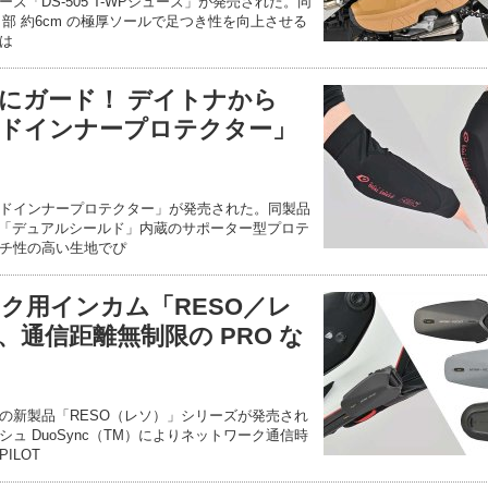
ズ「DS-505 T-WPシューズ」が発売された。同
と部 約6cm の極厚ソールで足つき性を向上させる
は
にガード！ デイトナから
ドインナープロテクター」
ドインナープロテクター」が発売された。同製品
た「デュアルシールド」内蔵のサポーター型プロテ
チ性の高い生地でぴ
ク用インカム「RESO／レ
通信距離無制限の PRO な
の新製品「RESO（レソ）」シリーズが発売され
ュ DuoSync（TM）によりネットワーク通信時
ILOT