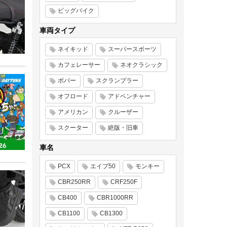
ビッグバイク
車両タイプ
ネイキッド
スーパースポーツ
カフェレーサー
ネオクラシック
ボバー
スクランブラー
オフロード
アドベンチャー
アメリカン
クルーザー
スクーター
絶版・旧車
車名
PCX
エイプ50
モンキー
CBR250RR
CRF250F
CB400
CBR1000RR
CB1100
CB1300