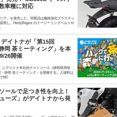
多数車種に対応
リア」を発売した。同製品は繊維強化プラスチッ
し、HenlyBegins のイージーリングベルトや
＆
 デイトナが「第15回
町・静岡 茶ミーティング」を本
/26開催
（土）にデイトナ本社内テストコース（静岡県周智
 森町・静岡 茶ミーティング」を開催する。入場料は
でMC
厚ソールで足つき性を向上！
WPシューズ」がデイトナから発