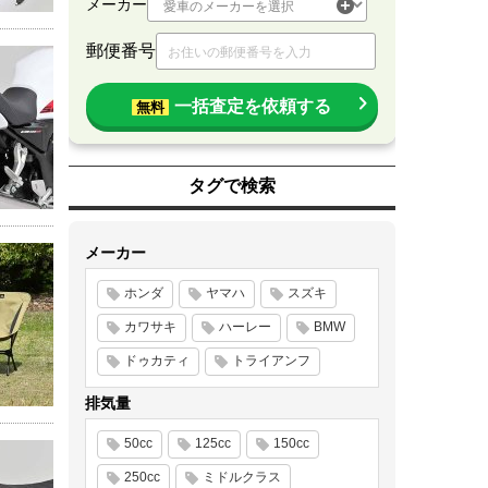
メーカー
郵便番号
一括査定を依頼する
無料
タグで検索
メーカー
ホンダ
ヤマハ
スズキ
カワサキ
ハーレー
BMW
ドゥカティ
トライアンフ
排気量
50cc
125cc
150cc
250cc
ミドルクラス