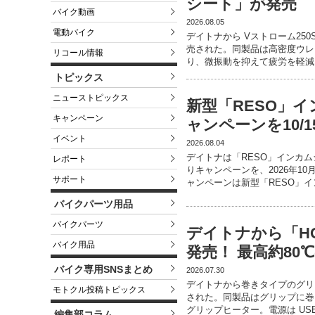
シート」が発売
バイク動画
2026.08.05
電動バイク
デイトナから Vストローム250
売された。同製品は高密度ウレ
リコール情報
り、微振動を抑えて疲労を軽減
トピックス
ニューストピックス
新型「RESO」
キャンペーン
ャンペーンを10/
イベント
2026.08.04
デイトナは「RESO」インカ
レポート
りキャンペーンを、2026年1
サポート
ャンペーンは新型「RESO」
バイクパーツ用品
バイクパーツ
デイトナから「HOT
バイク用品
発売！ 最高約8
バイク専用SNSまとめ
2026.07.30
デイトナから巻きタイプのグリップ
モトクル投稿トピックス
された。同製品はグリップに巻
グリップヒーター。電源は US
編集部コラム