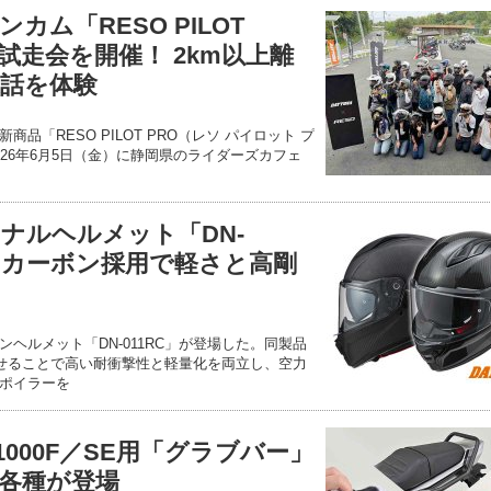
カム「RESO PILOT
試走会を開催！ 2km以上離
話を体験
品「RESO PILOT PRO（レソ パイロット プ
26年6月5日（金）に静岡県のライダーズカフェ
ナルヘルメット「DN-
！ カーボン採用で軽さと高剛
ヘルメット「DN-011RC」が登場した。同製品
合わせることで高い耐衝撃性と軽量化を両立し、空力
ポイラーを
1000F／SE用「グラブバー」
各種が登場