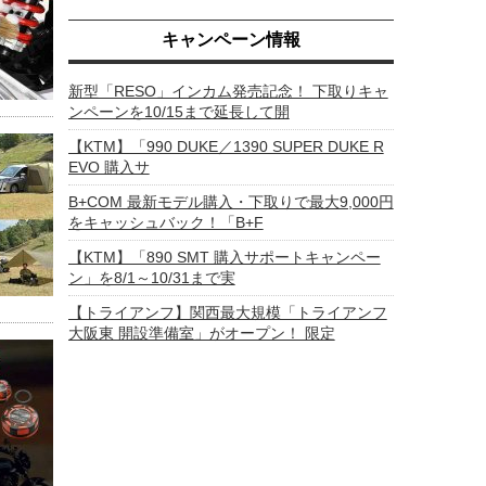
キャンペーン情報
新型「RESO」インカム発売記念！ 下取りキャ
ンペーンを10/15まで延長して開
【KTM】「990 DUKE／1390 SUPER DUKE R
EVO 購入サ
B+COM 最新モデル購入・下取りで最大9,000円
をキャッシュバック！「B+F
【KTM】「890 SMT 購入サポートキャンペー
ン」を8/1～10/31まで実
【トライアンフ】関西最大規模「トライアンフ
大阪東 開設準備室」がオープン！ 限定