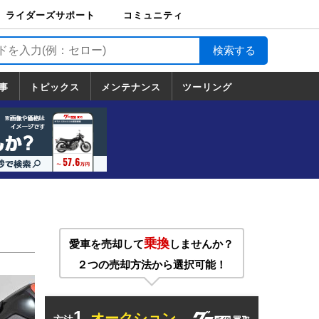
ライダーズサポート
コミュニティ
ライダーズサポート
バイク輸送
バイクガレージライ
バイク車両保険
ロードサービス
バイク試乗
コミュニティ
日記
ツーリング
カスタム
TOP
フ
TOP
事
トピックス
メンテナンス
ツーリング
トピックス
ホンダ
ヤマハ
スズキ
カワサキ
ハーレーダ
BMW
ドゥカティ
トライアン
メンテナンス
基本整備
部位別メンテ
工具の使い方
ツール100選
メンテのうん
一覧
ビッドソン
フ
一覧
ちく
乗換
愛車を売却して
しませんか？
２つの売却方法から選択可能！
1.
オークション