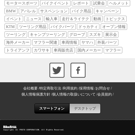
モータースポーツ
バイクイベント
レポート
試乗会
ヘルメット
BMW
アパレル
サスペンション
バイク用品
キャンペーン
イベント
ニュース
輸入車
走行＆ライテク
動画
トピックス
KTM
ツーリング用品
バイクパーツ
ドゥカティ
オープン情報
ツーリング
キャンプツーリング
グローブ
スズキ
展示会
海外メーカー
マフラー関連
車両情報
ヤマハ
外装パーツ
トライアンフ
カワサキ
車両販売店
国内メーカー
マフラー
会社概要
特定商取引法
利用規約
採用情報
お問合せ
個人情報保護方針
個人情報の取扱いについて
会員規約
スマートフォン
デスクトップ
Copyright (C) PROTO