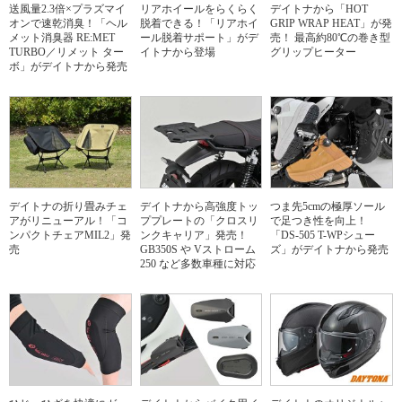
送風量2.3倍×プラズマイ
リアホイールをらくらく
デイトナから「HOT
オンで速乾消臭！「ヘル
脱着できる！「リアホイ
GRIP WRAP HEAT」が発
メット消臭器 RE:MET
ール脱着サポート」がデ
売！ 最高約80℃の巻き型
TURBO／リメット ター
イトナから登場
グリップヒーター
ボ」がデイトナから発売
デイトナの折り畳みチェ
デイトナから高強度トッ
つま先5cmの極厚ソール
アがリニューアル！「コ
ププレートの「クロスリ
で足つき性を向上！
ンパクトチェアMIL2」発
ンクキャリア」発売！
「DS-505 T-WPシュー
売
GB350S や Vストローム
ズ」がデイトナから発売
250 など多数車種に対応