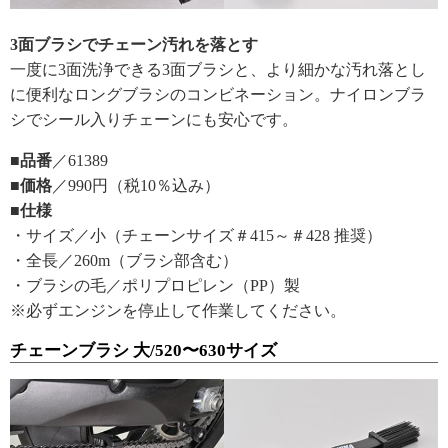
3面ブラシでチェーン汚れを落とす
一度に3面洗浄できる3面ブラシと、より細かな汚れ落とし
に便利なロングブラシのコンビネーション。ナイロンブラ
シでシール入りチェーンにも安心です。
■品番
／61389
■価格
／990円（税10％込み）
■仕様
・サイズ／小（チェーンサイズ＃415～＃428 推奨）
・全長／260m（ブラシ部含む）
・ブラシの毛／ポリプロピレン（PP）製
※必ずエンジンを停止して作業してください。
チェーンブラシ 大/520〜630サイズ