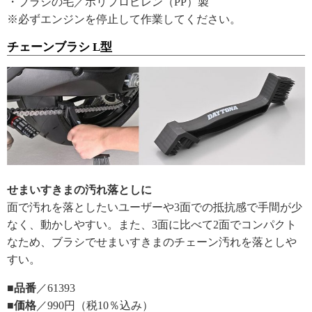
・ブラシの毛／ポリプロピレン（PP）製
※必ずエンジンを停止して作業してください。
チェーンブラシ L型
せまいすきまの汚れ落としに
面で汚れを落としたいユーザーや3面での抵抗感で手間が少
なく、動かしやすい。また、3面に比べて2面でコンパクト
なため、ブラシでせまいすきまのチェーン汚れを落としや
すい。
■品番
／61393
■価格
／990円（税10％込み）