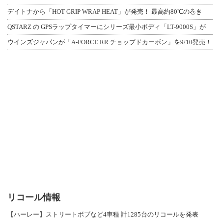
デイトナから「HOT GRIP WRAP HEAT」が発売！ 最高約80℃の巻き
QSTARZ の GPSラップタイマーにシリーズ最小ボディ「LT-9000S」が
ウインズジャパンが「A-FORCE RR チョップドカーボン」を9/10発売！
リコール情報
【ハーレー】ストリートボブなど4車種 計1285台のリコールを発表