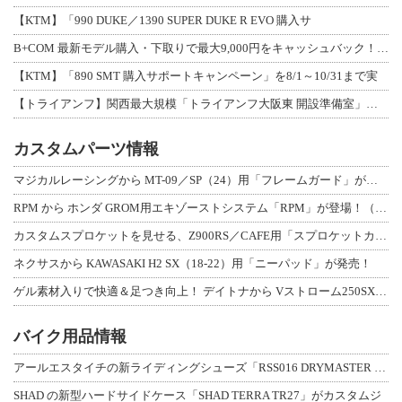
【KTM】「990 DUKE／1390 SUPER DUKE R EVO 購入サ
B+COM 最新モデル購入・下取りで最大9,000円をキャッシュバック！「B+F
【KTM】「890 SMT 購入サポートキャンペーン」を8/1～10/31まで実
【トライアンフ】関西最大規模「トライアンフ大阪東 開設準備室」がオープン！ 限定
カスタムパーツ情報
マジカルレーシングから MT-09／SP（24）用「フレームガード」が登場！
RPM から ホンダ GROM用エキゾーストシステム「RPM」が登場！（動画あり
カスタムスプロケットを見せる、Z900RS／CAFE用「スプロケットカバーフルキ
ネクサスから KAWASAKI H2 SX（18-22）用「ニーパッド」が発売！
ゲル素材入りで快適＆足つき向上！ デイトナから Vストローム250SX用「快適ロ
バイク用品情報
アールエスタイチの新ライディングシューズ「RSS016 DRYMASTER スト
SHAD の新型ハードサイドケース「SHAD TERRA TR27」がカスタムジ