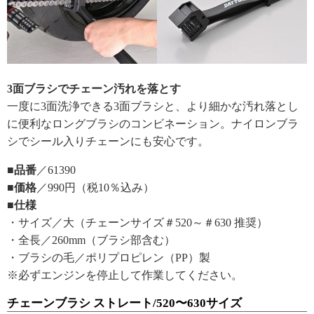
3面ブラシでチェーン汚れを落とす
一度に3面洗浄できる3面ブラシと、より細かな汚れ落とし
に便利なロングブラシのコンビネーション。ナイロンブラ
シでシール入りチェーンにも安心です。
■品番
／61390
■価格
／990円（税10％込み）
■仕様
・サイズ／大（チェーンサイズ＃520～＃630 推奨）
・全長／260mm（ブラシ部含む）
・ブラシの毛／ポリプロピレン（PP）製
※必ずエンジンを停止して作業してください。
チェーンブラシ ストレート/520〜630サイズ