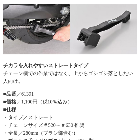
チカラを入れやすいストレートタイプ
チェーン横での作業ではなく、上からゴシゴシ落としたい
人向け。
■品番
／61391
■価格
／1,100円（税10％込み）
■仕様
・タイプ／ストレート
・チェーンサイズ＃520～＃630 推奨
・全長／280mm（ブラシ部含む）