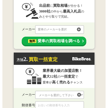
出品前
買取相場
に
が分かる！
3000社
最高入札店
の中から
の
みとやり取りで完結。
メーカー
愛車のメーカーを選択
愛車の買取相場を調べる
無料
2.
買取一括査定
方法
業界最大級の加盟店数！
最大12社
一括査定
の
で
高く売れる
愛車が
チャンス
メーカー
郵便番号