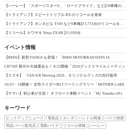
【ハーレー】「スポーツスターS」「ロードグライド」など計8車種のリコールを発表
【トライアンフ】スピードトリプル RX のリコールを発表
【トライアンフ】ボンネビル T100 など6車種計3,753台のリコールを発表
【リコール】カワサキ Ninja ZX-6R 計1,930台
イベント情報
【BMW】新型 F450GS も登場！「BMW MOTORRAD DAYS JA
CB750F 展示や大抽選会も！ 8/22開催「2026グッドスマイルミーティン
【スズキ】「GSX-S/R Meeting 2026」オリジナルグッズの先行販売
10/23・24開催！ 女性ライダー向けツーリングラリー「MOTHER LAKE
【ヤマハ】初心者が主役！ オフロード体験イベント「My Yamaha off-r
キーワード
ピックアップニュース
電装品
ホンダ
ハンドル関連
バイク雑貨
用品パーツ販売店
電動バイク
リコール情報
ハーレー