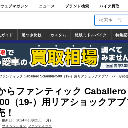
ウェブマガジン
ニュース
ブランド検索
バイク買取
バイクブロス・
原付＆ミニバイ
スポーツ＆ネイ
アメリカン＆ツ
ビッグスクータ
オフロード
バージンハーレ
バージンBMW
バージンドゥカ
バージントライ
ニュース
車両情報
イベント
キャンペ
トピック
バイク用
バイクパ
書籍・
サポート
お知らせ
ブランドを検
ブランドボイ
バイク買取
マガジンズ
ク
キッド
アラー
ー
ー
ティ
アンフ
TOP
ーン
ス
品
ーツ
DVD
索
ス
入ガイド
足つき比較
カスタム
絶版ミドルバイク
特集記
入ガイド
ンダ
マハ
ズキ
ワサキ
カスタム
ホンダ
ヤマハ
スズキ
カワサキ
道の駅調査隊
ツーリング情報局
日本の道50選
国道めぐり
林道ツーリング
絶版ミドルバイク
ホンダ
ヤマハ
スズキ
カワサキ
覧
一覧
一覧
ンティック Caballero Scrambler500（19-）用リアショックアブソーバーが発
らファンティック Caballero
er500（19-）用リアショックア
売！
 更新日： 2024年10月21日（月）
:
サスペンション
,
ファンティック