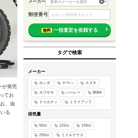
メーカー
郵便番号
一括査定を依頼する
無料
タグで検索
メーカー
ホンダ
ヤマハ
スズキ
ーが発売
カワサキ
ハーレー
BMW
なってお
ドゥカティ
トライアンフ
お、油
ている
排気量
50cc
125cc
150cc
250cc
ミドルクラス