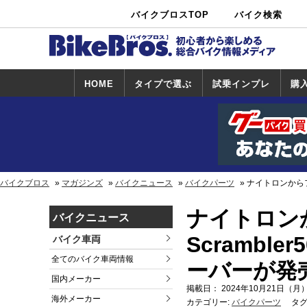
バイクブロスTOP
バイク検索
中古バイ
カタログ検
ショップ検
ク・新車検
索
索
索
HOME
タイプで選ぶ
試乗インプレ
購
スポーツ＆ネ
原付＆ミニバ
アメリカン＆
ビッグスクー
オフロード
試乗インプレ
ホンダ
ヤマハ
スズキ
カワサキ
ハーレー
BMW
トライアンフ
ドゥカティ
購
ホ
ヤ
ス
カ
イキッド
イク
クルーザー
ター
一覧
一
バイクブロス
マガジンズ
バイクニュース
バイクパーツ
ナイトロンからファ
ナイトロンか
バイクニュース
Scrambl
バイク車両
全てのバイク車両情報
ーバーが発
国内メーカー
掲載日： 2024年10月21日（月）
海外メーカー
カテゴリー:
バイクパーツ
タグ