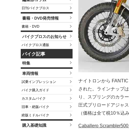
日刊バイクブロス
書籍・DVD発売情報
書籍・DVD
バイクブロスのお知らせ
バイクブロス通販
バイク記事
特集
車両情報
ナイトロンから FANTI
試乗インプレッション
された。ラインナップは1
バイク購入ガイド
り、スプリングのカラー
カスタムバイク
圧式プリロードアジャス
旧車・絶版バイク
（価格は全て税10％込
絶版ミドルバイク
購入基礎知識
Caballero Scramb