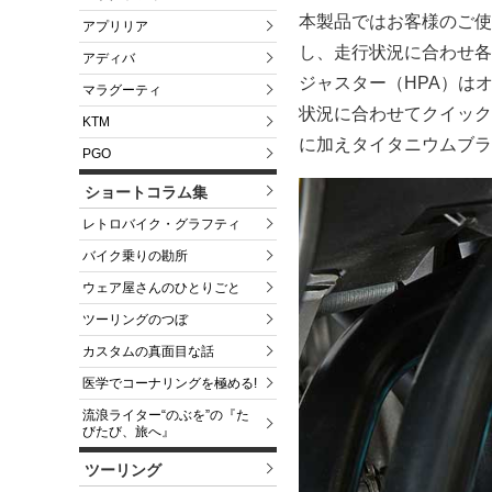
本製品ではお客様のご使
アプリリア
し、走行状況に合わせ各
アディバ
ジャスター（HPA）は
マラグーティ
状況に合わせてクイック
KTM
に加えタイタニウムブラ
PGO
ショートコラム集
レトロバイク・グラフティ
バイク乗りの勘所
ウェア屋さんのひとりごと
ツーリングのつぼ
カスタムの真面目な話
医学でコーナリングを極める!
流浪ライター“のぶを”の『た
びたび、旅へ』
ツーリング