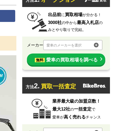
方法
出品前
買取相場
に
が分かる！
3000社
最高入札店
の中から
の
みとやり取りで完結。
メーカー
愛車のメーカーを選択
愛車の買取相場を調べる
無料
2.
買取一括査定
方法
業界最大級の加盟店数！
最大12社
一括査定
の
で
高く売れる
愛車が
チャンス