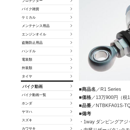
プロテクター
バイク雑貨
ケミカル
メンテナンス用品
エンジンオイル
盗難防止用品
ハンドル
電装類
外装類
タイヤ
バイク動画
■商品名
／R1 Series
バイク動画一覧
■価格
／13万900円（税
ホンダ
■品番
／NTBKFA01S-TQ
ヤマハ
■備考
スズキ
・1way ダンピングアジ
カワサキ
・内臓リザーバタンクモ