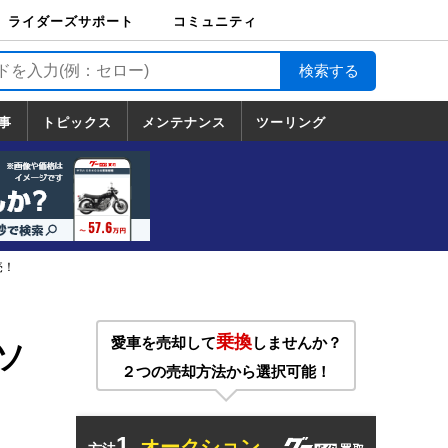
ライダーズサポート
コミュニティ
ライダーズサポート
バイク輸送
バイクガレージライ
バイク車両保険
ロードサービス
バイク試乗
コミュニティ
日記
ツーリング
カスタム
TOP
フ
TOP
事
トピックス
メンテナンス
ツーリング
トピックス
ホンダ
ヤマハ
スズキ
カワサキ
ハーレーダ
BMW
ドゥカティ
トライアン
メンテナンス
基本整備
部位別メンテ
工具の使い方
ツール100選
メンテのうん
一覧
ビッドソン
フ
一覧
ちく
売！
乗換
愛車を売却して
しませんか？
ブソ
２つの売却方法から選択可能！
1.
オークション