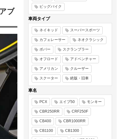
ビッグバイク
ックアブ
車両タイプ
ネイキッド
スーパースポーツ
カフェレーサー
ネオクラシック
ボバー
スクランブラー
オフロード
アドベンチャー
アメリカン
クルーザー
スクーター
絶版・旧車
車名
PCX
エイプ50
モンキー
CBR250RR
CRF250F
CB400
CBR1000RR
CB1100
CB1300