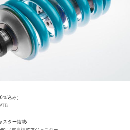
10％込み）
/TB
ャスター搭載/
デル/ 車高調整アジャスター