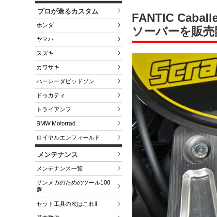
プロが造るカスタム
FANTIC Caba
ホンダ
ソーバーを販売
ヤマハ
スズキ
カワサキ
ハーレーダビッドソン
ドゥカティ
トライアンフ
BMW Motorrad
ロイヤルエンフィールド
メンテナンス
メンテナンス一覧
サンメカのためのツール100
選
セット工具の次はこれ!!