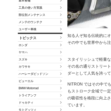
基本整備
工具の使い方実践
部位別メンテナンス
メンテのウンチク
ユーザー車検
知る人ぞ知る伝統的にオ
トピックス
その中でも世界中から注
ホンダ
ヤマハ
スタイリッシュで軽量な
スズキ
その名の通りストリート
カワサキ
ダーとして人気を誇って
ハーレーダビッドソン
ビューエル
NITRON ではその
BMW Motorrad
もストローク全域で一定
トライアンフ
の吸収性を格段に向上さ
ドゥカティ
ています。
モトグッツィ