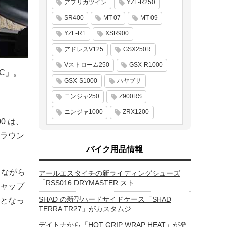
アフリカツイン
YZF-R250
SR400
MT-07
MT-09
YZF-R1
XSR900
アドレスV125
GSX250R
Vストローム250
GSX-R1000
C」。
GSX-S1000
ハヤブサ
ニンジャ250
Z900RS
ニンジャ1000
ZRX1200
0 は、
ラウン
バイク用品情報
きながら
アールエスタイチの新ライディングシューズ
「RSS016 DRYMASTER スト
ャップ
SHAD の新型ハードサイドケース「SHAD
となっ
TERRA TR27」がカスタムジ
デイトナから「HOT GRIP WRAP HEAT」が発