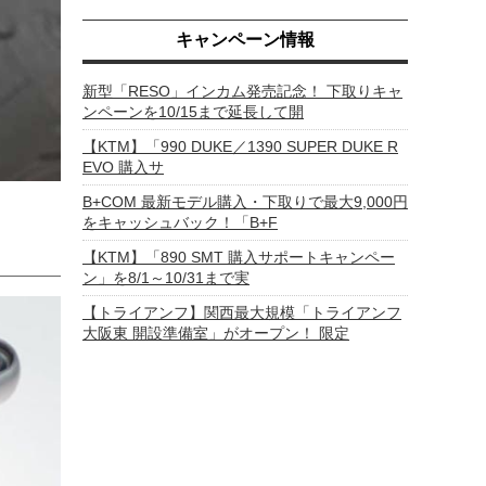
キャンペーン情報
新型「RESO」インカム発売記念！ 下取りキャ
ンペーンを10/15まで延長して開
【KTM】「990 DUKE／1390 SUPER DUKE R
EVO 購入サ
B+COM 最新モデル購入・下取りで最大9,000円
をキャッシュバック！「B+F
【KTM】「890 SMT 購入サポートキャンペー
ン」を8/1～10/31まで実
【トライアンフ】関西最大規模「トライアンフ
大阪東 開設準備室」がオープン！ 限定