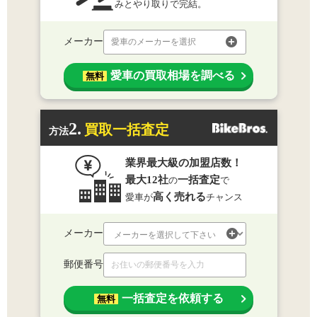
みとやり取りで完結。
メーカー
愛車のメーカーを選択
愛車の買取相場を調べる
無料
2.
買取一括査定
方法
業界最大級の加盟店数！
最大12社
一括査定
の
で
高く売れる
愛車が
チャンス
メーカー
郵便番号
一括査定を依頼する
無料