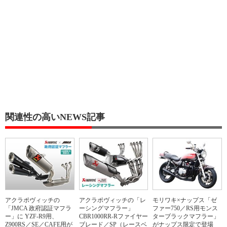
関連性の高いNEWS記事
アクラポヴィッチの
アクラポヴィッチの「レ
モリワキ×ナップス「ゼ
「JMCA 政府認証マフラ
ーシングマフラー」
ファー750／RS用モンス
ー」に YZF-R9用、
CBR1000RR-Rファイヤー
ターブラックマフラー」
Z900RS／SE／CAFE用が
ブレード／SP（レースベ
がナップス限定で登場