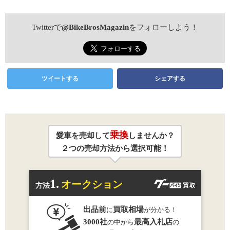
Twitterで
@BikeBrosMagazin
をフォローしよう！
ツイートする
シェアする
乗換
愛車を売却して
しませんか？
２つの売却方法から選択可能！
1.
オークション
方法
出品前
買取相場
に
が分かる！
3000社
最高入札店
の中から
の