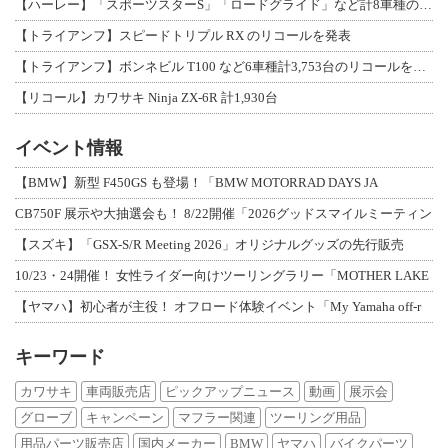
【ハーレー】「スポーツスターS」「ロードグライド」など計8車種のリコールを発表
【トライアンフ】スピードトリプル RX のリコールを発表
【トライアンフ】ボンネビル T100 など6車種計3,753台のリコールを発表
【リコール】カワサキ Ninja ZX-6R 計1,930台
イベント情報
【BMW】新型 F450GS も登場！「BMW MOTORRAD DAYS JA
CB750F 展示や大抽選会も！ 8/22開催「2026グッドスマイルミーティン
【スズキ】「GSX-S/R Meeting 2026」オリジナルグッズの先行販売
10/23・24開催！ 女性ライダー向けツーリングラリー「MOTHER LAKE
【ヤマハ】初心者が主役！ オフロード体験イベント「My Yamaha off-r
キーワード
カワサキ
車両販売店
ピックアップニュース
動画
展示会
グローブ
キャンペーン
マフラー関連
ツーリング用品
用品パーツ販売店
国内メーカー
BMW
ヤマハ
バイクパーツ