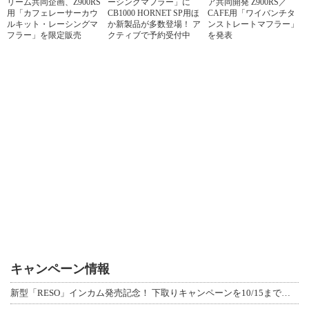
リーム共同企画、Z900RS
ーシングマフラー」に
ア共同開発 Z900RS／
用「カフェレーサーカウ
CB1000 HORNET SP用ほ
CAFE用「ワイバンチタ
ルキット・レーシングマ
か新製品が多数登場！ ア
ンストレートマフラー」
フラー」を限定販売
クティブで予約受付中
を発表
キャンペーン情報
新型「RESO」インカム発売記念！ 下取りキャンペーンを10/15まで延長して開