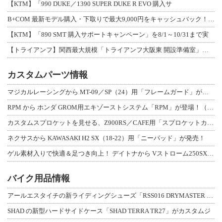
【KTM】「990 DUKE／1390 SUPER DUKE R EVO 購入サ
B+COM 最新モデル購入・下取りで最大9,000円をキャッシュバック！「B+F
【KTM】「890 SMT 購入サポートキャンペーン」を8/1～10/31まで実
【トライアンフ】関西最大規模「トライアンフ大阪東 開設準備室」がオープン！ 限定
カスタムパーツ情報
マジカルレーシングから MT-09／SP（24）用「フレームガード」が登場！
RPM から ホンダ GROM用エキゾーストシステム「RPM」が登場！（動画あり
カスタムスプロケットを見せる、Z900RS／CAFE用「スプロケットカバーフルキ
ネクサスから KAWASAKI H2 SX（18-22）用「ニーパッド」が発売！
ゲル素材入りで快適＆足つき向上！ デイトナから Vストローム250SX用「快適ロ
バイク用品情報
アールエスタイチの新ライディングシューズ「RSS016 DRYMASTER スト
SHAD の新型ハードサイドケース「SHAD TERRA TR27」がカスタムジ