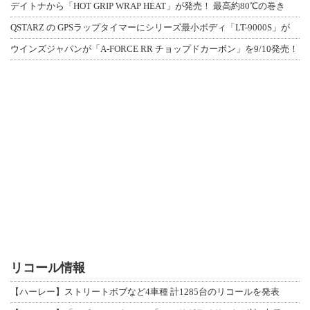
デイトナから「HOT GRIP WRAP HEAT」が発売！ 最高約80℃の巻き
QSTARZ の GPSラップタイマーにシリーズ最小ボディ「LT-9000S」が
ウインズジャパンが「A-FORCE RR チョップドカーボン」を9/10発売！
リコール情報
【ハーレー】ストリートボブなど4車種 計1285台のリコールを発表