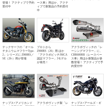
登場！ アクティブで予約
ース車）用ほか、アクテ
受付中
ィブで新製品の予約受付
中
テックサーフの「オール
プロトから
アクラポヴィッチの「レ
チタニウムマフラーType-
Z900RS（26）用 ほか
ーシングマフラー」に、
2」シリーズに Z900RS／
「アクラポビッチJMCA
CBR600RR（レースベー
SE（26-）用が登場
認証マフラー」3モデル
ス車）用ほか新製品が多
が発売！
数登場！ アクティブで予
約受付中
ナップス×アメリカンド
アクラポヴィッチ製「レ
ナップス×アールズ・ギ