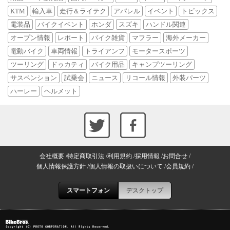
KTM
輸入車
走行＆ライテク
アパレル
イベント
トピックス
電装品
バイクイベント
ホンダ
スズキ
ハンドル関連
オープン情報
レポート
バイク雑貨
マフラー
海外メーカー
電動バイク
車両情報
トライアンフ
モータースポーツ
ツーリング
ドゥカティ
バイク用品
キャンプツーリング
サスペンション
試乗会
ニュース
リコール情報
外装パーツ
ハーレー
ヘルメット
会社概要
特定商取引法
利用規約
採用情報
お問合せ
個人情報保護方針
個人情報の取扱いについて
会員規約
スマートフォン
デスクトップ