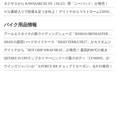
ネクサスから KAWASAKI H2 SX（18-22）用「ニーパッド」が発売！
ゲル素材入りで快適＆足つき向上！ デイトナから Vストローム250SX用「快適ロ
バイク用品情報
アールエスタイチの新ライディングシューズ「RSS016 DRYMASTER スト
SHAD の新型ハードサイドケース「SHAD TERRA TR27」がカスタムジ
デイトナから「HOT GRIP WRAP HEAT」が発売！ 最高約80℃の巻き
QSTARZ の GPSラップタイマーにシリーズ最小ボディ「LT-9000S」が
ウインズジャパンが「A-FORCE RR チョップドカーボン」を9/10発売！