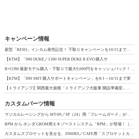
キャンペーン情報
新型「RESO」インカム発売記念！ 下取りキャンペーンを10/15まで延長して開
【KTM】「990 DUKE／1390 SUPER DUKE R EVO 購入サ
B+COM 最新モデル購入・下取りで最大9,000円をキャッシュバック！「B+F
【KTM】「890 SMT 購入サポートキャンペーン」を8/1～10/31まで実
【トライアンフ】関西最大規模「トライアンフ大阪東 開設準備室」がオープン！ 限定
カスタムパーツ情報
マジカルレーシングから MT-09／SP（24）用「フレームガード」が登場！
RPM から ホンダ GROM用エキゾーストシステム「RPM」が登場！（動画あり
カスタムスプロケットを見せる、Z900RS／CAFE用「スプロケットカバーフルキ