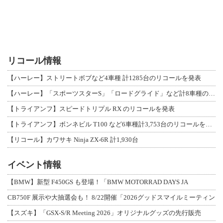
リコール情報
【ハーレー】ストリートボブなど4車種 計1285台のリコールを発表
【ハーレー】「スポーツスターS」「ロードグライド」など計8車種のリコールを発表
【トライアンフ】スピードトリプル RX のリコールを発表
【トライアンフ】ボンネビル T100 など6車種計3,753台のリコールを発表
【リコール】カワサキ Ninja ZX-6R 計1,930台
イベント情報
【BMW】新型 F450GS も登場！「BMW MOTORRAD DAYS JA
CB750F 展示や大抽選会も！ 8/22開催「2026グッドスマイルミーティン
【スズキ】「GSX-S/R Meeting 2026」オリジナルグッズの先行販売