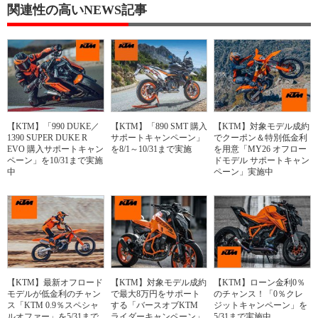
関連性の高いNEWS記事
【KTM】「990 DUKE／
【KTM】「890 SMT 購入
【KTM】対象モデル成約
1390 SUPER DUKE R
サポートキャンペーン」
でクーポン＆特別低金利
EVO 購入サポートキャン
を8/1～10/31まで実施
を用意「MY26 オフロー
ペーン」を10/31まで実施
ドモデル サポートキャン
中
ペーン」実施中
【KTM】最新オフロード
【KTM】対象モデル成約
【KTM】ローン金利0％
モデルが低金利のチャン
で最大8万円をサポート
のチャンス！「0％クレ
ス「KTM 0.9％スペシャ
する「バースオブKTM
ジットキャンペーン」を
ルオファー」を5/31まで
ライダーキャンペーン」
5/31まで実施中