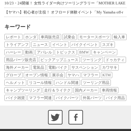
10/23・24開催！ 女性ライダー向けツーリングラリー「MOTHER LAKE
【ヤマハ】初心者が主役！ オフロード体験イベント「My Yamaha off-r
キーワード
レポート
ホンダ
車両販売店
試乗会
モータースポーツ
輸入車
トライアンフ
ニュース
イベント
バイクイベント
スズキ
ハーレー
動画
アパレル
トピックス
BMW
キャンペーン
用品パーツ販売店
ピックアップニュース
ツーリング
ドゥカティ
海外メーカー
電装品
電動バイク
サスペンション
カワサキ
グローブ
オープン情報
展示会
ヤマハ
マフラー
KTM
ヘルメット
リコール情報
ハンドル関連
ツーリング用品
キャンプツーリング
走行＆ライテク
国内メーカー
車両情報
バイク雑貨
マフラー関連
バイクパーツ
外装パーツ
バイク用品