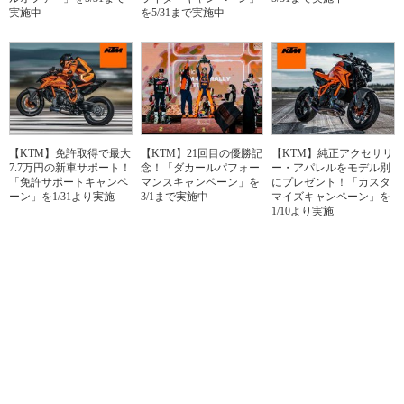
実施中
を5/31まで実施中
【KTM】免許取得で最大
【KTM】21回目の優勝記
【KTM】純正アクセサリ
7.7万円の新車サポート！
念！「ダカールパフォー
ー・アパレルをモデル別
「免許サポートキャンペ
マンスキャンペーン」を
にプレゼント！「カスタ
ーン」を1/31より実施
3/1まで実施中
マイズキャンペーン」を
1/10より実施