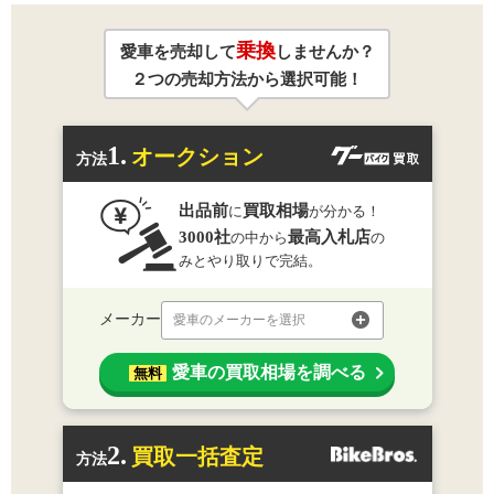
乗換
愛車を売却して
しませんか？
２つの売却方法から選択可能！
1.
オークション
方法
出品前
買取相場
に
が分かる！
3000社
最高入札店
の中から
の
みとやり取りで完結。
メーカー
愛車のメーカーを選択
愛車の買取相場を調べる
無料
2.
買取一括査定
方法