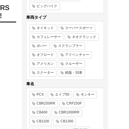
RS
ビッグバイク
!
車両タイプ
ネイキッド
スーパースポーツ
カフェレーサー
ネオクラシック
ボバー
スクランブラー
オフロード
アドベンチャー
アメリカン
クルーザー
スクーター
絶版・旧車
車名
PCX
エイプ50
モンキー
CBR250RR
CRF250F
CB400
CBR1000RR
CB1100
CB1300