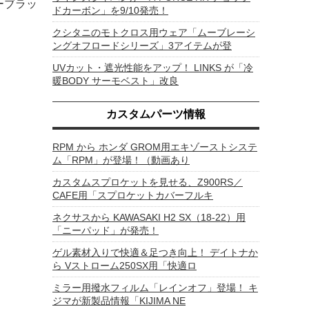
ーブラッ
ドカーボン」を9/10発売！
クシタニのモトクロス用ウェア「ムーブレーシ
ングオフロードシリーズ」3アイテムが登
UVカット・遮光性能をアップ！ LINKS が「冷
暖BODY サーモベスト」改良
カスタムパーツ情報
RPM から ホンダ GROM用エキゾーストシステ
ム「RPM」が登場！（動画あり
カスタムスプロケットを見せる、Z900RS／
CAFE用「スプロケットカバーフルキ
ネクサスから KAWASAKI H2 SX（18-22）用
「ニーパッド」が発売！
ゲル素材入りで快適＆足つき向上！ デイトナか
ら Vストローム250SX用「快適ロ
ミラー用撥水フィルム「レインオフ」登場！ キ
ジマが新製品情報「KIJIMA NE