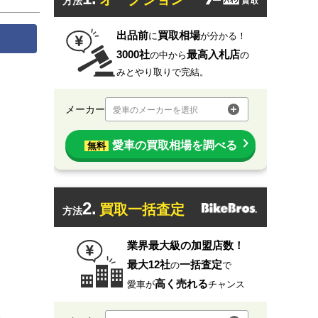
方法
出品前
買取相場
に
が分かる！
3000社
最高入札店
の中から
の
みとやり取りで完結。
メーカー
愛車のメーカーを選択
愛車の買取相場を調べる
無料
2.
買取一括査定
方法
業界最大級の加盟店数！
最大12社
一括査定
の
で
高く売れる
愛車が
チャンス