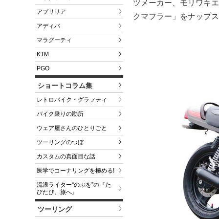
ツメーカー、モリワキエ
アプリリア
クマフラー」をナップス
アディバ
マラグーティ
KTM
PGO
ショートコラム集
レトロバイク・グラフティ
バイク乗りの勘所
ウェア屋さんのひとりごと
ツーリングのつぼ
カスタムの真面目な話
医学でコーナリングを極める!
流浪ライター“のぶを”の『た
びたび、旅へ』
ツーリング