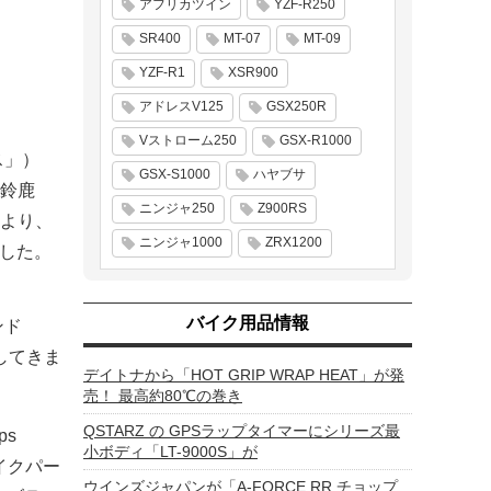
アフリカツイン
YZF-R250
SR400
MT-07
MT-09
YZF-R1
XSR900
アドレスV125
GSX250R
Vストローム250
GSX-R1000
ス」）
GSX-S1000
ハヤブサ
鈴鹿
ニンジャ250
Z900RS
より、
ニンジャ1000
ZRX1200
ました。
バイク用品情報
ンド
してきま
デイトナから「HOT GRIP WRAP HEAT」が発
売！ 最高約80℃の巻き
QSTARZ の GPSラップタイマーにシリーズ最
ps
小ボディ「LT-9000S」が
イクパー
ウインズジャパンが「A-FORCE RR チョップ