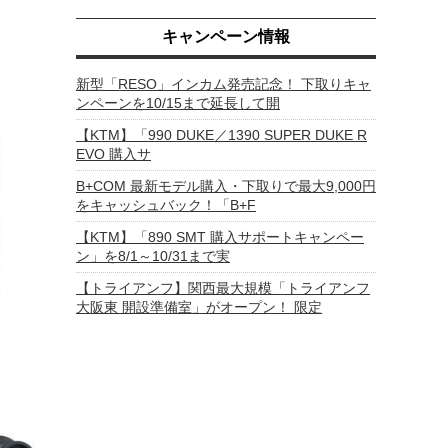
キャンペーン情報
新型「RESO」インカム発売記念！ 下取りキャ
ンペーンを10/15まで延長して開
【KTM】「990 DUKE／1390 SUPER DUKE R
EVO 購入サ
B+COM 最新モデル購入・下取りで最大9,000円
をキャッシュバック！「B+F
【KTM】「890 SMT 購入サポートキャンペー
ン」を8/1～10/31まで実
【トライアンフ】関西最大規模「トライアンフ
大阪東 開設準備室」がオープン！ 限定