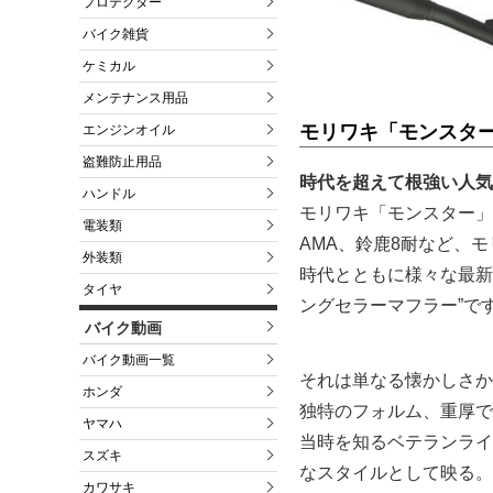
プロテクター
バイク雑貨
ケミカル
メンテナンス用品
モリワキ「モンスタ
エンジンオイル
盗難防止用品
時代を超えて根強い人気
ハンドル
モリワキ「モンスター」
電装類
AMA、鈴鹿8耐など、
外装類
時代とともに様々な最新
タイヤ
ングセラーマフラー”で
バイク動画
バイク動画一覧
それは単なる懐かしさか
ホンダ
独特のフォルム、重厚で
ヤマハ
当時を知るベテランライ
スズキ
なスタイルとして映る。
カワサキ