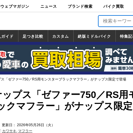
ウェブマガジン
ニュース
ブランド検索
バイク買取
バイクブロス・
原付＆ミニバイ
スポーツ＆ネイ
アメリカン＆ツ
ビッグスクータ
オフロード
バージンハーレ
バージンBMW
バージンドゥカ
バージントライ
ニュース
車両情報
イベント
キャンペ
トピック
バイク用
バイクパ
書籍・
サポート
お知らせ
ブランドを検
ブランドボイ
バイク買取
マガジンズ
ク
キッド
アラー
ー
ー
ティ
アンフ
TOP
ーン
ス
品
ーツ
DVD
索
ス
入ガイド
足つき比較
カスタム
絶版ミドルバイク
特集記
入ガイド
ンダ
マハ
ズキ
ワサキ
カスタム
ホンダ
ヤマハ
スズキ
カワサキ
道の駅調査隊
ツーリング情報局
日本の道50選
国道めぐり
林道ツーリング
絶版ミドルバイク
ホンダ
ヤマハ
スズキ
カワサキ
覧
一覧
一覧
プス「ゼファー750／RS用モンスターブラックマフラー」がナップス限定で登場
ップス「ゼファー750／RS用
ックマフラー」がナップス限定
 更新日： 2026年05月26日（火）
:
カワサキ
,
マフラー