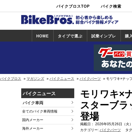
バイクブロスTOP
バイク検索
中古バイ
カタログ検
ショップ検
ク・新車検
索
索
索
HOME
タイプで選ぶ
試乗インプレ
購
スポーツ＆ネ
原付＆ミニバ
アメリカン＆
ビッグスクー
オフロード
試乗インプレ
ホンダ
ヤマハ
スズキ
カワサキ
ハーレー
BMW
トライアンフ
ドゥカティ
購
ホ
ヤ
ス
カ
イキッド
イク
クルーザー
ター
一覧
一
バイクブロス
マガジンズ
バイクニュース
バイクパーツ
モリワキ×ナッ
モリワキ×ナ
バイクニュース
スターブラ
バイク車両
全てのバイク車両情報
登場
国内メーカー
掲載日： 2026年05月26日（火）
海外メーカー
カテゴリー:
バイクパーツ
タグ