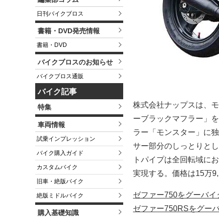
日刊バイクブロス
書籍・DVD発売情報
書籍・DVD
バイクブロスのお知らせ
バイクブロス通販
バイク記事
株式会社ナップスは、モ
特集
ーブラックマフラー」を
車両情報
ラー「モンスター」に独
試乗インプレッション
サー部分のしっとりとし
バイク購入ガイド
トパイプは全回転域にお
カスタムバイク
実現する。価格は15万9
旧車・絶版バイク
ゼファー750をグーバ
絶版ミドルバイク
ゼファー750RSをグー
購入基礎知識