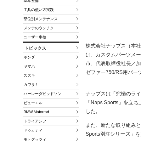
基本整備
工具の使い方実践
部位別メンテナンス
メンテのウンチク
ユーザー車検
株式会社ナップス（本社
トピックス
は、カスタムパーツメー
ホンダ
市、代表取締役社長／加
ヤマハ
ゼファー750/RS用パー
スズキ
カワサキ
ナップスは「究極のライ
ハーレーダビッドソン
「Naps Sports
ビューエル
した。
BMW Motorrad
トライアンフ
また、新たな取り組みとして
ドゥカティ
Sports別注シリー
モトグッツィ