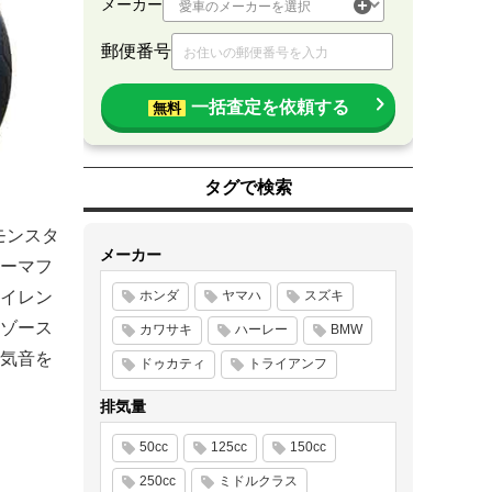
メーカー
郵便番号
一括査定を依頼する
無料
タグで検索
モンスタ
メーカー
ーマフ
イレン
ホンダ
ヤマハ
スズキ
ゾース
カワサキ
ハーレー
BMW
気音を
ドゥカティ
トライアンフ
排気量
50cc
125cc
150cc
250cc
ミドルクラス