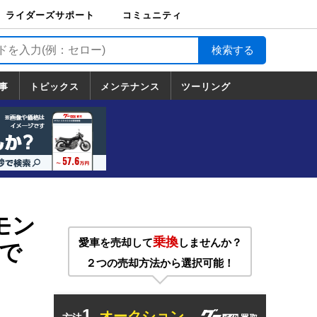
ライダーズサポート
コミュニティ
ライダーズサポート
バイク輸送
バイクガレージライ
バイク車両保険
ロードサービス
バイク試乗
コミュニティ
日記
ツーリング
カスタム
TOP
フ
TOP
事
トピックス
メンテナンス
ツーリング
トピックス
ホンダ
ヤマハ
スズキ
カワサキ
ハーレーダ
BMW
ドゥカティ
トライアン
メンテナンス
基本整備
部位別メンテ
工具の使い方
ツール100選
メンテのうん
一覧
ビッドソン
フ
一覧
ちく
モン
乗換
愛車を売却して
しませんか？
で
２つの売却方法から選択可能！
1.
オークション