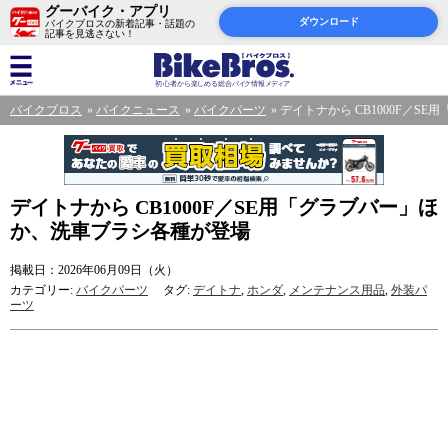
グーバイク・アプリ
ダウンロード
バイクブロスの新着記事・話題の
記事を見逃さない！
バイクブロス
バイクニュース
バイクパーツ
デイトナから CB1000F／
デイトナから CB1000F／SE用「グラブバー」ほ
か、洗車ブラシ各種が登場
掲載日：2026年06月09日（火）
カテゴリー:
バイクパーツ
タグ:
デイトナ
,
ホンダ
,
メンテナンス用品
,
外装パ
ーツ