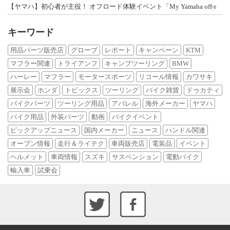
【ヤマハ】初心者が主役！ オフロード体験イベント「My Yamaha off-r
キーワード
用品パーツ販売店
グローブ
レポート
キャンペーン
KTM
マフラー関連
トライアンフ
キャンプツーリング
BMW
ハーレー
マフラー
モータースポーツ
リコール情報
カワサキ
展示会
ホンダ
トピックス
ツーリング
バイク雑貨
ドゥカティ
バイクパーツ
ツーリング用品
アパレル
海外メーカー
ヤマハ
バイク用品
外装パーツ
動画
バイクイベント
ピックアップニュース
国内メーカー
ニュース
ハンドル関連
オープン情報
走行＆ライテク
車両販売店
電装品
イベント
ヘルメット
車両情報
スズキ
サスペンション
電動バイク
輸入車
試乗会