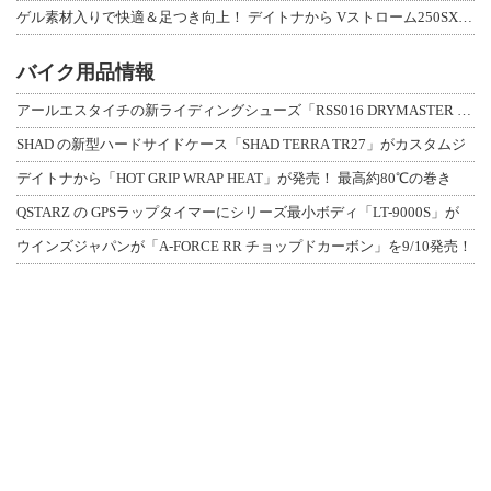
ゲル素材入りで快適＆足つき向上！ デイトナから Vストローム250SX用「快適ロ
バイク用品情報
アールエスタイチの新ライディングシューズ「RSS016 DRYMASTER スト
SHAD の新型ハードサイドケース「SHAD TERRA TR27」がカスタムジ
デイトナから「HOT GRIP WRAP HEAT」が発売！ 最高約80℃の巻き
QSTARZ の GPSラップタイマーにシリーズ最小ボディ「LT-9000S」が
ウインズジャパンが「A-FORCE RR チョップドカーボン」を9/10発売！