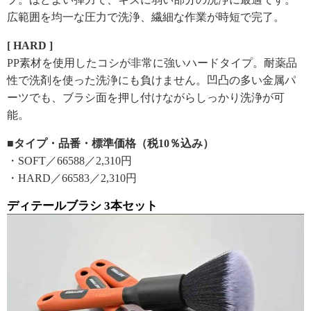
広範囲を均一な圧力で洗浄、繊細な作業が時短で完了。
[ HARD ]
PP素材を使用したコシが非常に強いハードタイプ。耐薬品
性で洗剤を使った洗浄にも負けません。凹凸の多い金属パ
ーツでも、ブラシ面を押し付けながらしっかり洗浄が可
能。
■タイプ・品番・標準価格（税10％込み）
・SOFT／66588／2,310円
・HARD／66583／2,310円
ディテールブラシ 3本セット