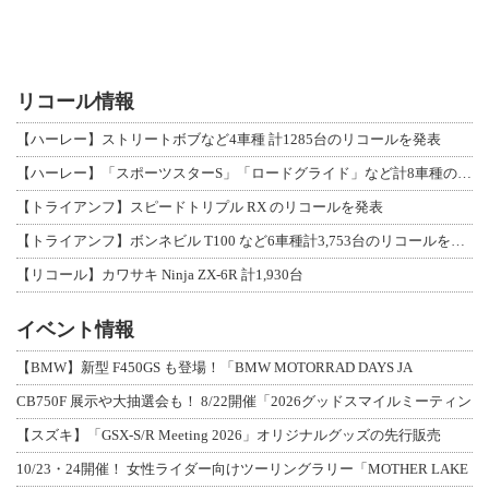
リコール情報
【ハーレー】ストリートボブなど4車種 計1285台のリコールを発表
【ハーレー】「スポーツスターS」「ロードグライド」など計8車種のリコールを発表
【トライアンフ】スピードトリプル RX のリコールを発表
【トライアンフ】ボンネビル T100 など6車種計3,753台のリコールを発表
【リコール】カワサキ Ninja ZX-6R 計1,930台
イベント情報
【BMW】新型 F450GS も登場！「BMW MOTORRAD DAYS JA
CB750F 展示や大抽選会も！ 8/22開催「2026グッドスマイルミーティン
【スズキ】「GSX-S/R Meeting 2026」オリジナルグッズの先行販売
10/23・24開催！ 女性ライダー向けツーリングラリー「MOTHER LAKE