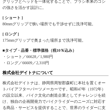
グリップとヘッドを一体化することで、ブラシ本来のコシ
の強さを活かす設計に。
[ ショート ]
80mmグリップで狭い場所でも干渉せずに洗浄可能。
[ ロング ]
175mmグリップで奥まった場所まで洗浄可能。
■タイプ・品番・標準価格（税10％込み）
・ショート／66628／1,980円
・ロング／66609／2,310円
株式会社デイトナについて
株式会社デイトナは、静岡県周智郡森町に本社を置くオー
トバイアフターパーツメーカーです。昭和47年（1972年）
の設立以来、バイク文化の創造企業としてチャレンジを続
け、独自の企画開発力でバイクライダーのニーズに対応す
る商品・サービスを提供することで、世界のライダーに支