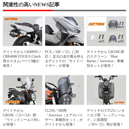
関連性の高いNEWS記事
デイトナから CB400SF／
PCX／160（’25）に対
デイトナから GB350C用
CBR400R FOUR E-Clutch
応！ 足元の走行風を抑え
のスクリーン「Blast
用カスタムパーツ5種が
るデイトナの「サイドバ
Barrier／Aerovisor」車種
発売！
イザー」が登場
別キットが発売！
デイトナから
CL250／500用
デイトナの CT125ハンタ
GROM（’21〜'24）用
「Aerovisor（エアロバイ
ーカブ用「レッグシール
「ウインドシールドRS」
ザー）車種別キット」が
ド」に前期型
が登場！
デイトナから登場！
（’20〜’22）用が登場！