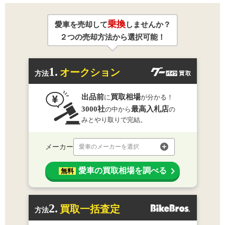
乗換
愛車を売却して
しませんか？
２つの売却方法から選択可能！
1.
オークション
方法
出品前
買取相場
に
が分かる！
3000社
最高入札店
の中から
の
みとやり取りで完結。
メーカー
愛車のメーカーを選択
愛車の買取相場を調べる
無料
2.
買取一括査定
方法