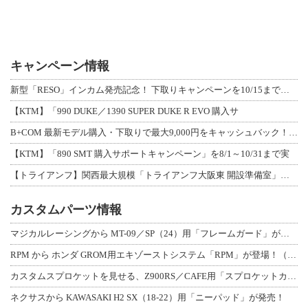
キャンペーン情報
新型「RESO」インカム発売記念！ 下取りキャンペーンを10/15まで延長して開
【KTM】「990 DUKE／1390 SUPER DUKE R EVO 購入サ
B+COM 最新モデル購入・下取りで最大9,000円をキャッシュバック！「B+F
【KTM】「890 SMT 購入サポートキャンペーン」を8/1～10/31まで実
【トライアンフ】関西最大規模「トライアンフ大阪東 開設準備室」がオープン！ 限定
カスタムパーツ情報
マジカルレーシングから MT-09／SP（24）用「フレームガード」が登場！
RPM から ホンダ GROM用エキゾーストシステム「RPM」が登場！（動画あり
カスタムスプロケットを見せる、Z900RS／CAFE用「スプロケットカバーフルキ
ネクサスから KAWASAKI H2 SX（18-22）用「ニーパッド」が発売！