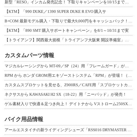
新型「RESO」インカム発売記念！ 下取りキャンペーンを10/15まで延長して開
【KTM】「990 DUKE／1390 SUPER DUKE R EVO 購入サ
B+COM 最新モデル購入・下取りで最大9,000円をキャッシュバック！「B+F
【KTM】「890 SMT 購入サポートキャンペーン」を8/1～10/31まで実
【トライアンフ】関西最大規模「トライアンフ大阪東 開設準備室」がオープン！ 限定
カスタムパーツ情報
マジカルレーシングから MT-09／SP（24）用「フレームガード」が登場！
RPM から ホンダ GROM用エキゾーストシステム「RPM」が登場！（動画あり
カスタムスプロケットを見せる、Z900RS／CAFE用「スプロケットカバーフルキ
ネクサスから KAWASAKI H2 SX（18-22）用「ニーパッド」が発売！
ゲル素材入りで快適＆足つき向上！ デイトナから Vストローム250SX用「快適ロ
バイク用品情報
アールエスタイチの新ライディングシューズ「RSS016 DRYMASTER スト