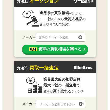
1.
オークション
方法
出品前
買取相場
に
が分かる！
3000社
最高入札店
の中から
の
みとやり取りで完結。
メーカー
愛車のメーカーを選択
愛車の買取相場を調べる
無料
2.
買取一括査定
方法
業界最大級の加盟店数！
最大12社
一括査定
の
で
高く売れる
愛車が
チャンス
メーカー