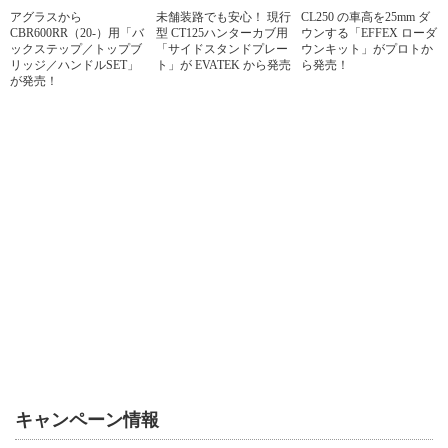
アグラスから
未舗装路でも安心！ 現行
CL250 の車高を25mm ダ
CBR600RR（20-）用「バ
型 CT125ハンターカブ用
ウンする「EFFEX ローダ
ックステップ／トップブ
「サイドスタンドプレー
ウンキット」がプロトか
リッジ／ハンドルSET」
ト」が EVATEK から発売
ら発売！
が発売！
キャンペーン情報