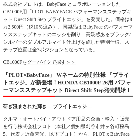
株式会社プロトは、BabyFace とコラボレーションした
CB1000F
用「PLOT BABYFACE パフォーマンスステップキ
ット Direct Shift Step ブライトエッジ」を発売した。価格は8
万2,500円（税10％込み）。同製品は BabyFace のパフォーマ
ンスステップキットのエッジを削り、高級感あるブラック/
シルバーのダブルアルマイト仕上げを施した特別仕様。ス
テップ位置は全3ポジションとなっている。
CB1000Fをグーバイクで探す＞＞
「PLOT×BabyFace」 Wネームの特別仕様 「ブライ
トエッジ」が新登場！HONDA CB1000F 26用 パフォ
ーマンスステップキット Direct Shift Step発売開始！
研ぎ澄まされた輝き ―ブライトエッジ―
クルマ・オートバイ・アウトドア用品の企画・輸入・販売
を行う株式会社プロト（本社／愛知県刈谷市井ヶ谷町桜島
5、代表／近藤芳光、以下プロト）から、PLOT x BabyFace