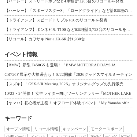
【ハーレー】ストリートボブなど4車種 計1285台のリコールを発表
【ハーレー】「スポーツスターS」「ロードグライド」など計8車種のリコールを発表
【トライアンフ】スピードトリプル RX のリコールを発表
【トライアンフ】ボンネビル T100 など6車種計3,753台のリコールを発表
【リコール】カワサキ Ninja ZX-6R 計1,930台
イベント情報
【BMW】新型 F450GS も登場！「BMW MOTORRAD DAYS JA
CB750F 展示や大抽選会も！ 8/22開催「2026グッドスマイルミーティン
【スズキ】「GSX-S/R Meeting 2026」オリジナルグッズの先行販売
10/23・24開催！ 女性ライダー向けツーリングラリー「MOTHER LAKE
【ヤマハ】初心者が主役！ オフロード体験イベント「My Yamaha off-r
キーワード
オープン情報
リコール情報
キャンペーン
モータースポーツ
外装パーツ
イベント
キャンプツーリング
BMW
ホンダ
KTM