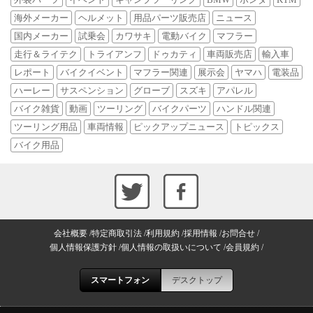
海外メーカー
ヘルメット
用品パーツ販売店
ニュース
国内メーカー
試乗会
カワサキ
電動バイク
マフラー
走行＆ライテク
トライアンフ
ドゥカティ
車両販売店
輸入車
レポート
バイクイベント
マフラー関連
展示会
ヤマハ
電装品
ハーレー
サスペンション
グローブ
スズキ
アパレル
バイク雑貨
動画
ツーリング
バイクパーツ
ハンドル関連
ツーリング用品
車両情報
ピックアップニュース
トピックス
バイク用品
会社概要
特定商取引法
利用規約
採用情報
お問合せ
個人情報保護方針
個人情報の取扱いについて
会員規約
スマートフォン
デスクトップ