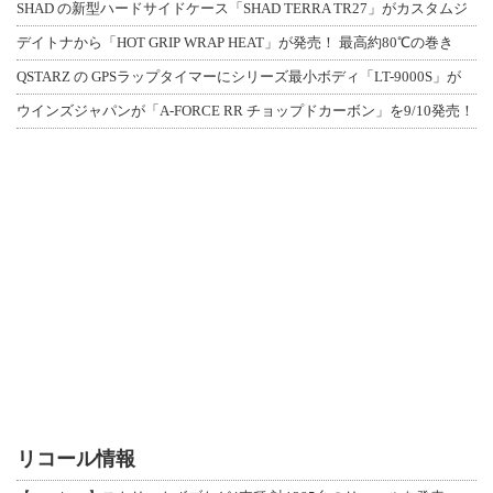
SHAD の新型ハードサイドケース「SHAD TERRA TR27」がカスタムジ
デイトナから「HOT GRIP WRAP HEAT」が発売！ 最高約80℃の巻き
QSTARZ の GPSラップタイマーにシリーズ最小ボディ「LT-9000S」が
ウインズジャパンが「A-FORCE RR チョップドカーボン」を9/10発売！
リコール情報