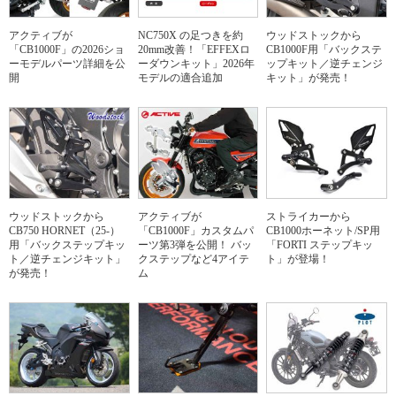
アクティブが
NC750X の足つきを約
ウッドストックから
「CB1000F」の2026ショ
20mm改善！「EFFEXロ
CB1000F用「バックステ
ーモデルパーツ詳細を公
ーダウンキット」2026年
ップキット／逆チェンジ
開
モデルの適合追加
キット」が発売！
ウッドストックから
アクティブが
ストライカーから
CB750 HORNET（25-）
「CB1000F」カスタムパ
CB1000ホーネット/SP用
用「バックステップキッ
ーツ第3弾を公開！ バッ
「FORTI ステップキッ
ト／逆チェンジキット」
クステップなど4アイテ
ト」が登場！
が発売！
ム