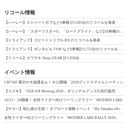
リコール情報
【ハーレー】ストリートボブなど4車種 計1285台のリコールを発表
【ハーレー】「スポーツスターS」「ロードグライド」など計8車種のリコールを発表
【トライアンフ】スピードトリプル RX のリコールを発表
【トライアンフ】ボンネビル T100 など6車種計3,753台のリコールを発表
【リコール】カワサキ Ninja ZX-6R 計1,930台
イベント情報
CB750F 展示や大抽選会も！ 8/22開催「2026グッドスマイルミーティン
【スズキ】「GSX-S/R Meeting 2026」オリジナルグッズの先行販売
10/23・24開催！ 女性ライダー向けツーリングラリー「MOTHER LAKE
【ヤマハ】初心者が主役！ オフロード体験イベント「My Yamaha off-r
女性ライダー向けツーリングラリー「MOTHER LAKE RALLY 2026」