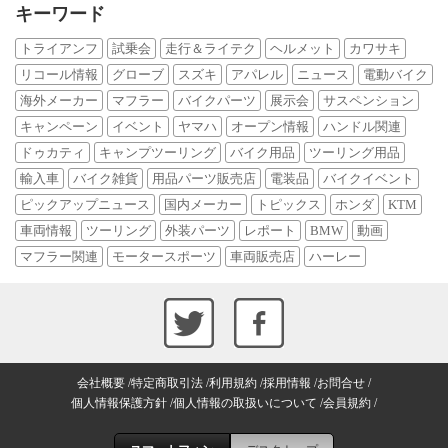
キーワード
トライアンフ
試乗会
走行＆ライテク
ヘルメット
カワサキ
リコール情報
グローブ
スズキ
アパレル
ニュース
電動バイク
海外メーカー
マフラー
バイクパーツ
展示会
サスペンション
キャンペーン
イベント
ヤマハ
オープン情報
ハンドル関連
ドゥカティ
キャンプツーリング
バイク用品
ツーリング用品
輸入車
バイク雑貨
用品パーツ販売店
電装品
バイクイベント
ピックアップニュース
国内メーカー
トピックス
ホンダ
KTM
車両情報
ツーリング
外装パーツ
レポート
BMW
動画
マフラー関連
モータースポーツ
車両販売店
ハーレー
会社概要
特定商取引法
利用規約
採用情報
お問合せ
個人情報保護方針
個人情報の取扱いについて
会員規約