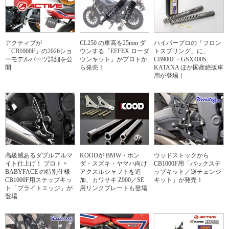
アクティブが
CL250 の車高を25mm ダ
ハイパープロの「フロン
「CB1000F」の2026ショ
ウンする「EFFEX ローダ
トスプリング」に、
ーモデルパーツ詳細を公
ウンキット」がプロトか
CB900F・GSX400S
開
ら発売！
KATANA ほか国産絶版車
用が登場！
高級感あるダブルアルマ
KOODが BMW・ホン
ウッドストックから
イト仕上げ！ プロト ×
ダ・スズキ・ヤマハ向け
CB1000F用「バックステ
BABYFACE の特別仕様
アクスルシャフトを追
ップキット／逆チェンジ
CB1000F用ステップキッ
加、カワサキ Z900／SE
キット」が発売！
ト「ブライトエッジ」が
用リンクプレートも登場
登場