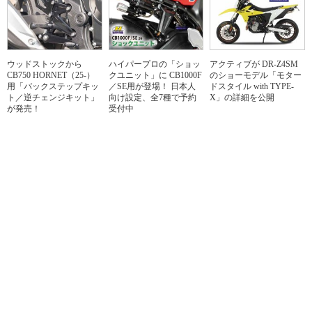
ウッドストックから
ハイパープロの「ショッ
アクティブが DR-Z4SM
CB750 HORNET（25-）
クユニット」に CB1000F
のショーモデル「モター
用「バックステップキッ
／SE用が登場！ 日本人
ドスタイル with TYPE-
ト／逆チェンジキット」
向け設定、全7種で予約
X」の詳細を公開
が発売！
受付中