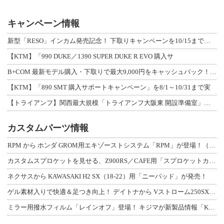
キャンペーン情報
新型「RESO」インカム発売記念！ 下取りキャンペーンを10/15まで延長して開
【KTM】「990 DUKE／1390 SUPER DUKE R EVO 購入サ
B+COM 最新モデル購入・下取りで最大9,000円をキャッシュバック！「B+F
【KTM】「890 SMT 購入サポートキャンペーン」を8/1～10/31まで実
【トライアンフ】関西最大規模「トライアンフ大阪東 開設準備室」がオープン！ 限定
カスタムパーツ情報
RPM から ホンダ GROM用エキゾーストシステム「RPM」が登場！（動画あり
カスタムスプロケットを見せる、Z900RS／CAFE用「スプロケットカバーフルキ
ネクサスから KAWASAKI H2 SX（18-22）用「ニーパッド」が発売！
ゲル素材入りで快適＆足つき向上！ デイトナから Vストローム250SX用「快適ロ
ミラー用撥水フィルム「レインオフ」登場！ キジマが新製品情報「KIJIMA NE