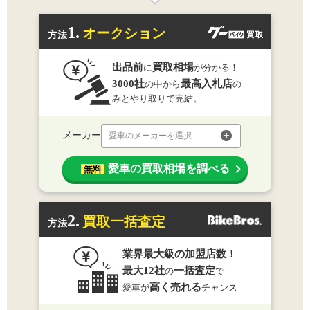
1.
オークション
方法
出品前
買取相場
に
が分かる！
3000社
最高入札店
の中から
の
みとやり取りで完結。
メーカー
愛車のメーカーを選択
愛車の買取相場を調べる
無料
2.
買取一括査定
方法
業界最大級の加盟店数！
最大12社
一括査定
の
で
高く売れる
愛車が
チャンス