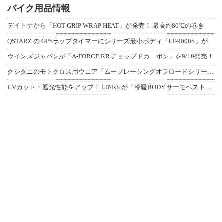
バイク用品情報
デイトナから「HOT GRIP WRAP HEAT」が発売！ 最高約80℃の巻き
QSTARZ の GPSラップタイマーにシリーズ最小ボディ「LT-9000S」が
ウインズジャパンが「A-FORCE RR チョップドカーボン」を9/10発売！
クシタニのモトクロス用ウェア「ムーブレーシングオフロードシリーズ」3アイテムが登
UVカット・遮光性能をアップ！ LINKS が「冷暖BODY サーモベスト」改良