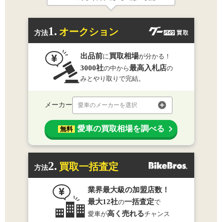
1.
オークション
方法
出品前
買取相場
に
が分かる！
3000社
最高入札店
の中から
の
みとやり取りで完結。
メーカー
愛車のメーカーを選択
愛車の買取相場を調べる
無料
2.
買取一括査定
方法
業界最大級の加盟店数！
最大12社
一括査定
の
で
高く売れる
愛車が
チャンス