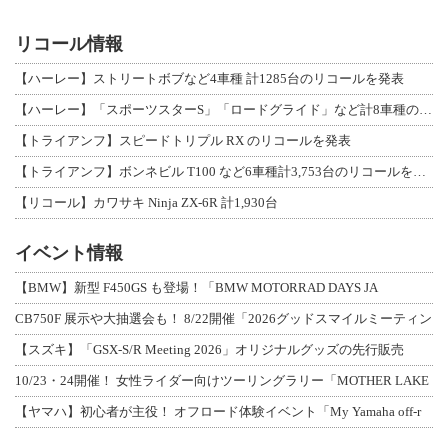
リコール情報
【ハーレー】ストリートボブなど4車種 計1285台のリコールを発表
【ハーレー】「スポーツスターS」「ロードグライド」など計8車種のリコールを発表
【トライアンフ】スピードトリプル RX のリコールを発表
【トライアンフ】ボンネビル T100 など6車種計3,753台のリコールを発表
【リコール】カワサキ Ninja ZX-6R 計1,930台
イベント情報
【BMW】新型 F450GS も登場！「BMW MOTORRAD DAYS JA
CB750F 展示や大抽選会も！ 8/22開催「2026グッドスマイルミーティン
【スズキ】「GSX-S/R Meeting 2026」オリジナルグッズの先行販売
10/23・24開催！ 女性ライダー向けツーリングラリー「MOTHER LAKE
【ヤマハ】初心者が主役！ オフロード体験イベント「My Yamaha off-r