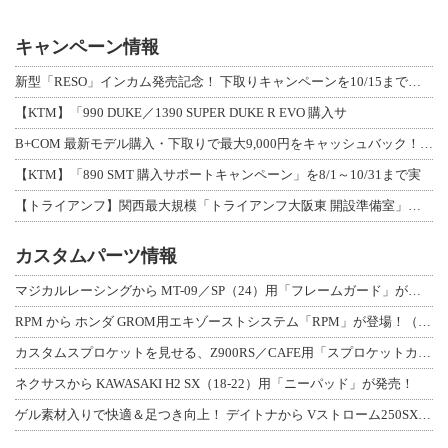
キャンペーン情報
新型「RESO」インカム発売記念！ 下取りキャンペーンを10/15まで延長して開
【KTM】「990 DUKE／1390 SUPER DUKE R EVO 購入サ
B+COM 最新モデル購入・下取りで最大9,000円をキャッシュバック！「B+F
【KTM】「890 SMT 購入サポートキャンペーン」を8/1～10/31まで実
【トライアンフ】関西最大規模「トライアンフ大阪東 開設準備室」がオープン！ 限定
カスタムパーツ情報
マジカルレーシングから MT-09／SP（24）用「フレームガード」が登場！
RPM から ホンダ GROM用エキゾーストシステム「RPM」が登場！（動画あり
カスタムスプロケットを見せる、Z900RS／CAFE用「スプロケットカバーフルキ
ネクサスから KAWASAKI H2 SX（18-22）用「ニーパッド」が発売！
ゲル素材入りで快適＆足つき向上！ デイトナから Vストローム250SX用「快適ロ