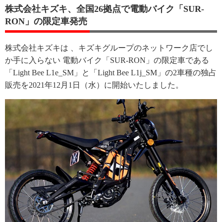
株式会社キズキ、全国26拠点で電動バイク「SUR-
RON」の限定車発売
株式会社キズキは 、キズキグループのネットワーク店でし
か手に入らない 電動バイク「SUR-RON」の限定車である
「Light Bee L1e_SM」と「Light Bee L1j_SM」の2車種の独占
販売を2021年12月1日（水）に開始いたしました。