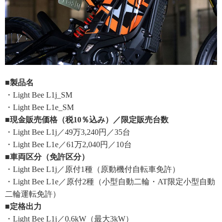
■製品名
・Light Bee L1j_SM
・Light Bee L1e_SM
■現金販売価格（税10％込み）／限定販売台数
・Light Bee L1j／49万3,240円／35台
・Light Bee L1e／61万2,040円／10台
■車両区分（免許区分）
・Light Bee L1j／原付1種（原動機付自転車免許）
・Light Bee L1e／原付2種（小型自動二輪・AT限定小型自動
二輪運転免許）
■定格出力
・Light Bee L1j／0.6kW（最大3kW）