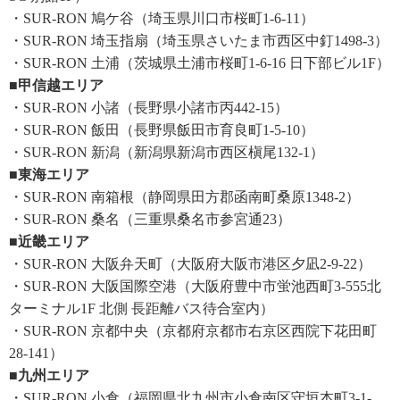
・SUR-RON 鳩ケ谷（埼玉県川口市桜町1-6-11）
・SUR-RON 埼玉指扇（埼玉県さいたま市西区中釘1498-3）
・SUR-RON 土浦（茨城県土浦市桜町1-6-16 日下部ビル1F）
■甲信越エリア
・SUR-RON 小諸（長野県小諸市丙442-15）
・SUR-RON 飯田（長野県飯田市育良町1-5-10）
・SUR-RON 新潟（新潟県新潟市西区槇尾132-1）
■東海エリア
・SUR-RON 南箱根（静岡県田方郡函南町桑原1348-2）
・SUR-RON 桑名（三重県桑名市参宮通23）
■近畿エリア
・SUR-RON 大阪弁天町（大阪府大阪市港区夕凪2-9-22）
・SUR-RON 大阪国際空港（大阪府豊中市蛍池西町3-555北
ターミナル1F 北側 長距離バス待合室内）
・SUR-RON 京都中央（京都府京都市右京区西院下花田町
28-141）
■九州エリア
・SUR-RON 小倉（福岡県北九州市小倉南区守垣本町3-1-