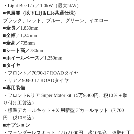
・Light Bee L1e／1.0kW（最大5kW）
■色展開（以下L1j＆L1e共通仕様）
ブラック、レッド、ブルー、グリーン、イエロー
■全長
／1,830mm
■全幅
／1,245mm
■全高
／735mm
■シート高
／780mm
■ホイールベース
／1,250mm
■タイヤ
・フロント／70/90-17 ROADタイヤ
・リア／90/80-17 ROADタイヤ
■専用装備
・フロント&リア Super Motor kit（5万9,400円、税10％＋取
り付け工賃込）
・標準デカールキット＋X 用新型デカールキット（7,700
円、税10％込）
■オプション
・フェンダーレスキット（2万2,000円、税10％込、※取付工