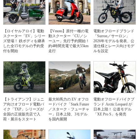
【ロイヤルアロイ】電動
【Vmoto】原付一種の電
電動オフロードブランド
スクーター「EV」シリー
動スクーター「CU／シ
「Surron／サーロン」
ズ登場！ 鉄ボディを継承
ーユー」先行予約開始！
2026年モデルを発表、公
した全15モデルの予約受
約4時間充電で最大55km
道仕様とレース向けモデ
付を開始
走行
ルを設定
【トライアンフ】ジュニ
最大80馬力の EV オフロ
電動オフロードバイクブ
ア向けオフロード電動バ
ードバイク「Stark Future
ランド Arctic Leopard が
イク「TXP」シリーズが
／スターク・フューチャ
日本上陸！ 公道モデル
全国の正規販売店で入
ー」日本上陸、3モデル
「XE Pro S」を発売
荷・展示をスタート
を国内展開