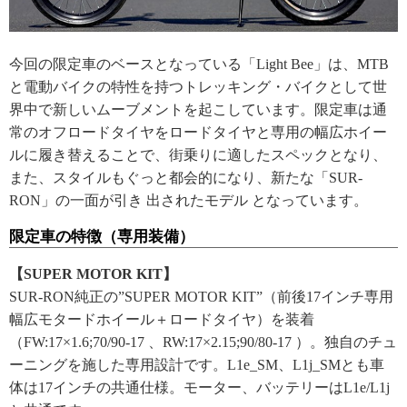
今回の限定車のベースとなっている「Light Bee」は、MTB
と電動バイクの特性を持つトレッキング・バイクとして世
界中で新しいムーブメントを起こしています。限定車は通
常のオフロードタイヤをロードタイヤと専用の幅広ホイー
ルに履き替えることで、街乗りに適したスペックとなり、
また、スタイルもぐっと都会的になり、新たな「SUR-
RON」の一面が引き 出されたモデル となっています。
限定車の特徴（専用装備）
【SUPER MOTOR KIT】
SUR-RON純正の”SUPER MOTOR KIT”（前後17インチ専用
幅広モタードホイール＋ロードタイヤ）を装着
（FW:17×1.6;70/90-17 、RW:17×2.15;90/80-17 ）。独自のチュ
ーニングを施した専用設計です。L1e_SM、L1j_SMとも車
体は17インチの共通仕様。モーター、バッテリーはL1e/L1j