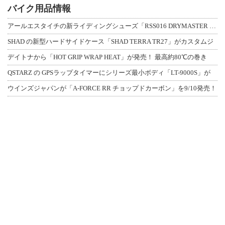
バイク用品情報
アールエスタイチの新ライディングシューズ「RSS016 DRYMASTER スト
SHAD の新型ハードサイドケース「SHAD TERRA TR27」がカスタムジ
デイトナから「HOT GRIP WRAP HEAT」が発売！ 最高約80℃の巻き
QSTARZ の GPSラップタイマーにシリーズ最小ボディ「LT-9000S」が
ウインズジャパンが「A-FORCE RR チョップドカーボン」を9/10発売！