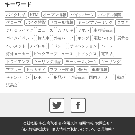
キーワード
バイク用品
KTM
オープン情報
バイクパーツ
ハンドル関連
グローブ
バイク雑貨
リコール情報
キャンプツーリング
スズキ
走行＆ライテク
ニュース
カワサキ
ヤマハ
車両販売店
バイクイベント
輸入車
外装パーツ
ホンダ
電動バイク
展示会
ヘルメット
アパレル
イベント
サスペンション
ハーレー
海外メーカー
ピックアップニュース
トピックス
電装品
トライアンフ
ツーリング用品
モータースポーツ
ツーリング
マフラー
ドゥカティ
マフラー関連
BMW
車両情報
キャンペーン
レポート
用品パーツ販売店
国内メーカー
動画
試乗会
会社概要
特定商取引法
利用規約
採用情報
お問合せ
個人情報保護方針
個人情報の取扱いについて
会員規約