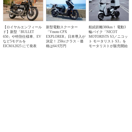
【ロイヤルエンフィール
新型電動スクーター
航続距離380km！ 電動3
ド】新型「BULLET
「Vmoto CPX
輪バイク「NICOT
650」や特別仕様車、EV
EXPLORER」日本導入が
MOTORISTS S3／ニコッ
など5モデルを
決定！ 250ccクラス・価
ト モータリスト S3」を
EICMA2025 にて発表
格は64.9万円
モータリストが販売開始