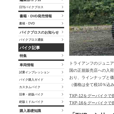
日刊バイクブロス
書籍・DVD発売情報
書籍・DVD
バイクブロスのお知らせ
バイクブロス通販
バイク記事
特集
トライアンフのジュニア
車両情報
国の正規販売店への入荷
試乗インプレッション
おり、ラインナップと価
バイク購入ガイド
（価格は全て税10％込
カスタムバイク
旧車・絶版バイク
TXP-12をグーバイク
絶版ミドルバイク
TXP-16をグーバイク
購入基礎知識