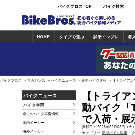
バイクブロスTOP
バイク検索
中古バイ
カタログ検
ショップ検
ク・新車検
索
索
索
HOME
タイプで選ぶ
試乗インプレ
購
スポーツ＆ネ
原付＆ミニバ
アメリカン＆
ビッグスクー
オフロード
試乗インプレ
ホンダ
ヤマハ
スズキ
カワサキ
ハーレー
BMW
トライアンフ
ドゥカティ
購
ホ
ヤ
ス
カ
イキッド
イク
クルーザー
ター
一覧
一
バイクブロス
マガジンズ
バイクニュース
新型バイク速報
【トライアン
【トライア
バイクニュース
動バイク「
バイク車両
全てのバイク車両情報
で入荷・展
国内メーカー
掲載日： 2026年02月03日（火）
海外メーカー
カテゴリー:
新型バイク速報
タ