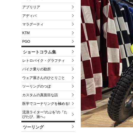
アプリリア
アディバ
マラグーティ
KTM
PGO
ショートコラム集
レトロバイク・グラフティ
バイク乗りの勘所
ウェア屋さんのひとりごと
ツーリングのつぼ
カスタムの真面目な話
医学でコーナリングを極める!
流浪ライター“のぶを”の『た
びたび、旅へ』
ツーリング