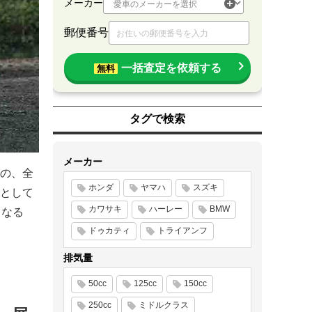
メーカー
郵便番号
一括査定を依頼する
無料
タグで検索
メーカー
ズの、全
ホンダ
ヤマハ
スズキ
として
カワサキ
ハーレー
BMW
となる
ドゥカティ
トライアンフ
排気量
50cc
125cc
150cc
250cc
ミドルクラス