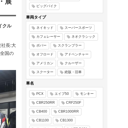
・展
ビッグバイク
車両タイプ
イクル
ネイキッド
スーパースポーツ
カフェレーサー
ネオクラシック
社長:大
ボバー
スクランブラー
が全国の
オフロード
アドベンチャー
アメリカン
クルーザー
スクーター
絶版・旧車
車名
PCX
エイプ50
モンキー
CBR250RR
CRF250F
CB400
CBR1000RR
CB1100
CB1300