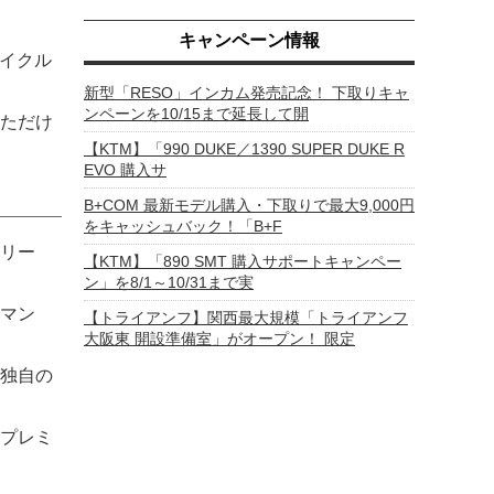
キャンペーン情報
サイクル
新型「RESO」インカム発売記念！ 下取りキャ
ンペーンを10/15まで延長して開
ただけ
【KTM】「990 DUKE／1390 SUPER DUKE R
EVO 購入サ
B+COM 最新モデル購入・下取りで最大9,000円
をキャッシュバック！「B+F
シリー
【KTM】「890 SMT 購入サポートキャンペー
ン」を8/1～10/31まで実
マン
【トライアンフ】関西最大規模「トライアンフ
大阪東 開設準備室」がオープン！ 限定
独自の
プレミ