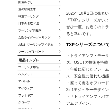
国道めぐり
道の駅調査隊
2025年10月2日に
林道ツーリング
「TXP」シリーズがい
日本の名道50選
ぜひ一度、お近くのトラ
ツーリング情報局
ると幸いです。
女性ライダーツーリング
TXPシリーズについ
お助けツーリングアイテム
ツーリングレポート
・トライアンフ・モータ
用品インプレ
ズ。OSETの技術を搭
ツーリング用品
・年齢に応じたフレーム
ヘルメット
ス、安全性に優れた機能
アパレル
・座って走るオフロード
アイウェア
2in1モジュラーデザイ
フットギア
・「トライアンフ・パフ
グローブ
アムデザイン。