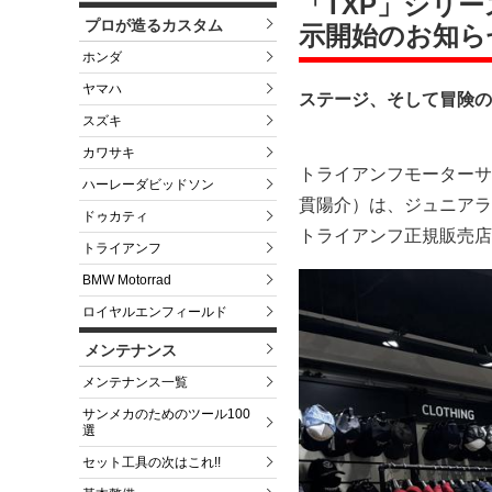
「TXP」シリ
プロが造るカスタム
示開始のお知ら
ホンダ
ヤマハ
ステージ、そして冒険の
スズキ
カワサキ
トライアンフモーターサ
ハーレーダビッドソン
貫陽介）は、ジュニアラ
ドゥカティ
トライアンフ正規販売店
トライアンフ
BMW Motorrad
ロイヤルエンフィールド
メンテナンス
メンテナンス一覧
サンメカのためのツール100
選
セット工具の次はこれ!!