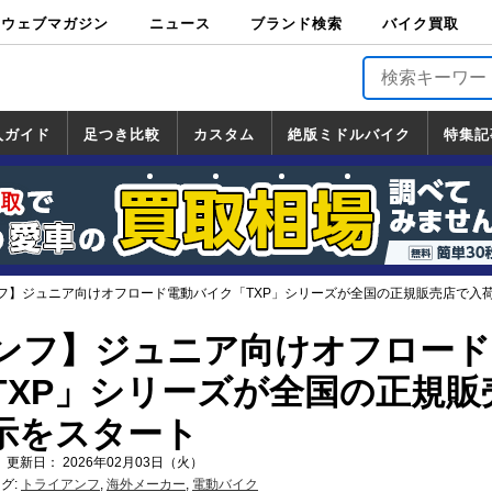
ウェブマガジン
ニュース
ブランド検索
バイク買取
バイクブロス・
原付＆ミニバイ
スポーツ＆ネイ
アメリカン＆ツ
ビッグスクータ
オフロード
バージンハーレ
バージンBMW
バージンドゥカ
バージントライ
ニュース
車両情報
イベント
キャンペ
トピック
バイク用
バイクパ
書籍・
サポート
お知らせ
ブランドを検
ブランドボイ
バイク買取
マガジンズ
ク
キッド
アラー
ー
ー
ティ
アンフ
TOP
ーン
ス
品
ーツ
DVD
索
ス
入ガイド
足つき比較
カスタム
絶版ミドルバイク
特集記
入ガイド
ンダ
マハ
ズキ
ワサキ
カスタム
ホンダ
ヤマハ
スズキ
カワサキ
道の駅調査隊
ツーリング情報局
日本の道50選
国道めぐり
林道ツーリング
絶版ミドルバイク
ホンダ
ヤマハ
スズキ
カワサキ
覧
一覧
一覧
フ】ジュニア向けオフロード電動バイク「TXP」シリーズが全国の正規販売店で入
ンフ】ジュニア向けオフロード
TXP」シリーズが全国の正規販
示をスタート
 更新日： 2026年02月03日（火）
グ:
トライアンフ
,
海外メーカー
,
電動バイク