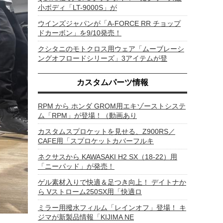
小ボディ「LT-9000S」が
ウインズジャパンが「A-FORCE RR チョップ
ドカーボン」を9/10発売！
クシタニのモトクロス用ウェア「ムーブレーシ
ングオフロードシリーズ」3アイテムが登
カスタムパーツ情報
RPM から ホンダ GROM用エキゾーストシステ
ム「RPM」が登場！（動画あり
カスタムスプロケットを見せる、Z900RS／
CAFE用「スプロケットカバーフルキ
ネクサスから KAWASAKI H2 SX（18-22）用
「ニーパッド」が発売！
ゲル素材入りで快適＆足つき向上！ デイトナか
ら Vストローム250SX用「快適ロ
ミラー用撥水フィルム「レインオフ」登場！ キ
ジマが新製品情報「KIJIMA NE