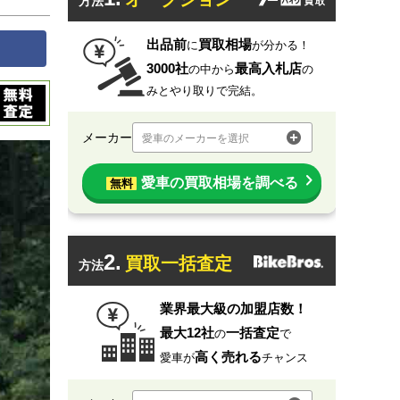
方法
出品前
買取相場
に
が分かる！
3000社
最高入札店
の中から
の
みとやり取りで完結。
メーカー
愛車のメーカーを選択
愛車の買取相場を調べる
無料
2.
買取一括査定
方法
業界最大級の加盟店数！
最大12社
一括査定
の
で
高く売れる
愛車が
チャンス