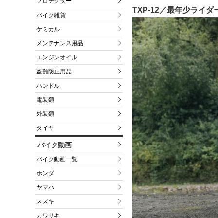
プロテクター
TXP-12／最年少ライ
バイク雑貨
ケミカル
メンテナンス用品
エンジンオイル
盗難防止用品
ハンドル
電装類
外装類
タイヤ
バイク動画
バイク動画一覧
ホンダ
ヤマハ
スズキ
カワサキ