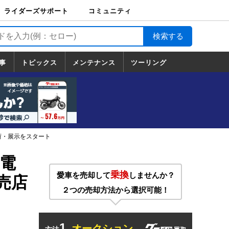
ライダーズサポート
コミュニティ
ライダーズサポート
バイク輸送
バイクガレージライ
バイク車両保険
ロードサービス
バイク試乗
コミュニティ
日記
ツーリング
カスタム
TOP
フ
TOP
事
トピックス
メンテナンス
ツーリング
トピックス
ホンダ
ヤマハ
スズキ
カワサキ
ハーレーダ
BMW
ドゥカティ
トライアン
メンテナンス
基本整備
部位別メンテ
工具の使い方
ツール100選
メンテのうん
一覧
ビッドソン
フ
一覧
ちく
荷・展示をスタート
電
乗換
愛車を売却して
しませんか？
売店
２つの売却方法から選択可能！
1.
オークション