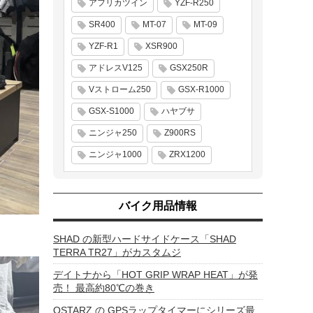
アフリカツイン
YZF-R250
SR400
MT-07
MT-09
YZF-R1
XSR900
アドレスV125
GSX250R
Vストローム250
GSX-R1000
GSX-S1000
ハヤブサ
ニンジャ250
Z900RS
ニンジャ1000
ZRX1200
バイク用品情報
SHAD の新型ハードサイドケース「SHAD
TERRA TR27」がカスタムジ
デイトナから「HOT GRIP WRAP HEAT」が発
売！ 最高約80℃の巻き
QSTARZ の GPSラップタイマーにシリーズ最