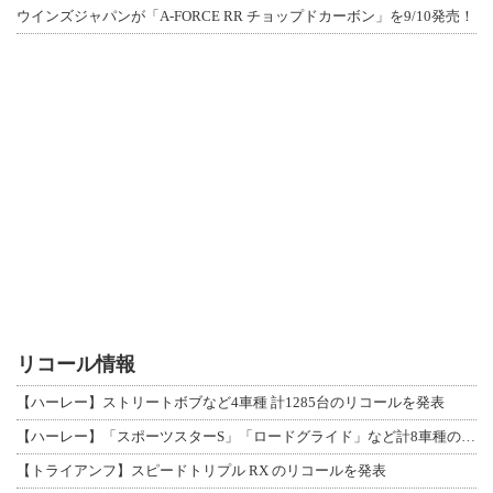
ウインズジャパンが「A-FORCE RR チョップドカーボン」を9/10発売！
リコール情報
【ハーレー】ストリートボブなど4車種 計1285台のリコールを発表
【ハーレー】「スポーツスターS」「ロードグライド」など計8車種のリコールを発表
【トライアンフ】スピードトリプル RX のリコールを発表