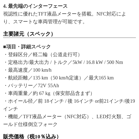
4. 最先端のインターフェース
視認性に優れたTFT液晶メーターを搭載。NFC対応によ
り、スマートな車両管理が可能です。
主要諸元（スペック）
■項目・詳細スペック
・登録区分／軽二輪（公道走行可）
・定格出力/最大出力 / トルク／5kW / 16.8 kW / 500 Nm
・最高速度／100 km/h
・航続距離／135 km（50 km/h定速）／最大165 km
・バッテリー／72V 55Ah
・車両重量／約 67 kg（保安部品含まず）
・ホイール径／前 18インチ / 後 16インチ or前21インチ/後19
インチ
・機能／TFT液晶メーター（NFC対応）、LED灯火類、ゴ
ールド仕様倒立フォーク
販売価格（税10％込み）