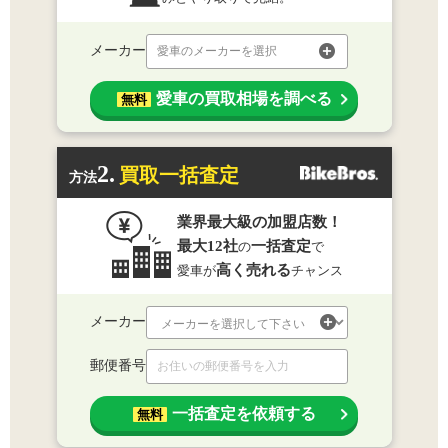
メーカー
愛車のメーカーを選択
愛車の買取相場を調べる
無料
2.
買取一括査定
方法
業界最大級の加盟店数！
最大12社
一括査定
の
で
高く売れる
愛車が
チャンス
メーカー
郵便番号
一括査定を依頼する
無料