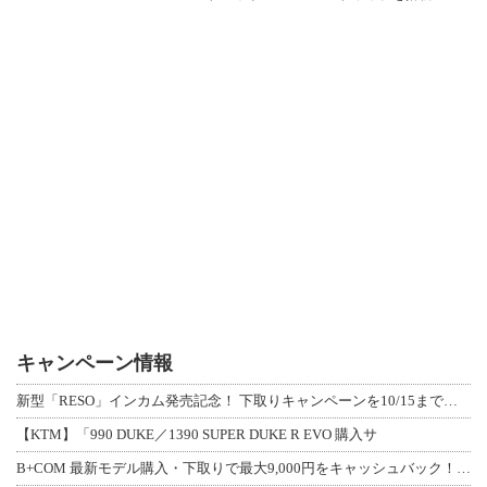
キャンペーン情報
新型「RESO」インカム発売記念！ 下取りキャンペーンを10/15まで延長して開
【KTM】「990 DUKE／1390 SUPER DUKE R EVO 購入サ
B+COM 最新モデル購入・下取りで最大9,000円をキャッシュバック！「B+F