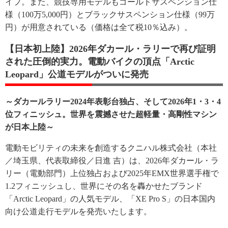
イプ。また、競技専用モデルもゴールドサスペンション仕
様（100万5,000円）とブラックサスペンション仕様（99万
円）が用意されている（価格は全て税10％込み）。
【日本初上陸】2026年ダカール・ラリーで再び証明
された圧倒的実力。電動バイクの頂点「Arctic
Leopard」公道モデルがついに発売
～ダカールラリー2024年表彰台独占、そして2026年1・3・4
位フィニッシュ。世界を震撼させた超軽量・高剛性マシン
が日本上陸～
電動モビリティの未来を創造するクニハル株式会社（本社
／埼玉県、代表取締役／日進 吉）は、2026年ダカール・ラ
リー（電動部門）上位独占および2025年EMX世界選手権で
1.2フィニッシュし、世界にその名を轟かせたブランド
「Arctic Leopard」の人気モデル、「XE Pro S」の日本国内
向け公道走行モデルを発売いたします。