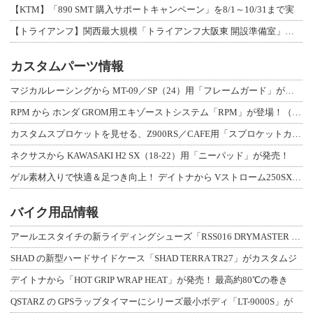
【KTM】「890 SMT 購入サポートキャンペーン」を8/1～10/31まで実
【トライアンフ】関西最大規模「トライアンフ大阪東 開設準備室」がオープン！ 限定
カスタムパーツ情報
マジカルレーシングから MT-09／SP（24）用「フレームガード」が登場！
RPM から ホンダ GROM用エキゾーストシステム「RPM」が登場！（動画あり
カスタムスプロケットを見せる、Z900RS／CAFE用「スプロケットカバーフルキ
ネクサスから KAWASAKI H2 SX（18-22）用「ニーパッド」が発売！
ゲル素材入りで快適＆足つき向上！ デイトナから Vストローム250SX用「快適ロ
バイク用品情報
アールエスタイチの新ライディングシューズ「RSS016 DRYMASTER スト
SHAD の新型ハードサイドケース「SHAD TERRA TR27」がカスタムジ
デイトナから「HOT GRIP WRAP HEAT」が発売！ 最高約80℃の巻き
QSTARZ の GPSラップタイマーにシリーズ最小ボディ「LT-9000S」が