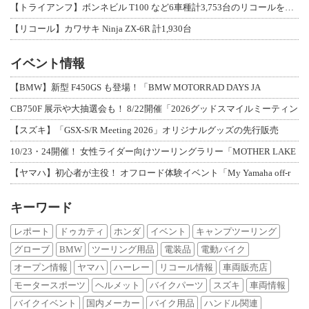
【トライアンフ】ボンネビル T100 など6車種計3,753台のリコールを発表
【リコール】カワサキ Ninja ZX-6R 計1,930台
イベント情報
【BMW】新型 F450GS も登場！「BMW MOTORRAD DAYS JA
CB750F 展示や大抽選会も！ 8/22開催「2026グッドスマイルミーティン
【スズキ】「GSX-S/R Meeting 2026」オリジナルグッズの先行販売
10/23・24開催！ 女性ライダー向けツーリングラリー「MOTHER LAKE
【ヤマハ】初心者が主役！ オフロード体験イベント「My Yamaha off-r
キーワード
レポート
ドゥカティ
ホンダ
イベント
キャンプツーリング
グローブ
BMW
ツーリング用品
電装品
電動バイク
オープン情報
ヤマハ
ハーレー
リコール情報
車両販売店
モータースポーツ
ヘルメット
バイクパーツ
スズキ
車両情報
バイクイベント
国内メーカー
バイク用品
ハンドル関連