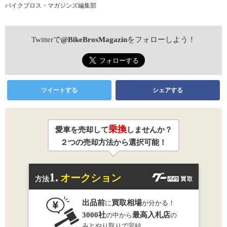
バイクブロス・マガジンズ編集部
Twitterで
@BikeBrosMagazin
をフォローしよう！
ツイートする
シェアする
乗換
愛車を売却して
しませんか？
２つの売却方法から選択可能！
1.
オークション
方法
出品前
買取相場
に
が分かる！
3000社
最高入札店
の中から
の
みとやり取りで完結。