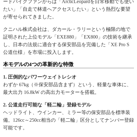
ードバイクファンからは「ArcticLeopardを日常移動でも使い
たい」「自走で林道へアクセスしたい」という熱烈な要望
が寄せられてきました。
クニハル株式会社は、ダカール・ラリーという極限の地で
証明された上位モデル「EXE880」「EX800」の技術を継承
し、日本の法規に適合する保安部品を完備した「XE Pro S
公道仕様」を市場に投入します。
本モデルの4つの革新的な特徴
1. 圧倒的なパワーウェイトレシオ
わずか 67kg（※保安部品含まず）という、軽量な車体に、
最大出力 16.8kW の高出力モーターを搭載。
2. 公道走行可能な「軽二輪」登録モデル
ヘッドライト、ウインカー、ミラー等の保安部品を標準装
備。126cc～250cc相当の「軽二輪」区分としてナンバー登録
可能です。