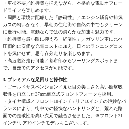
・車検不要／維持費を抑えながら、本格的な電動オフロー
ドライフを楽しめます。
・周囲と環境に配慮した「静粛性」／エンジン騒音や排気
ガスの匂いがなく、早朝の住宅街や自然の中でもクリーン
に走行可能。電動ならではの滑らかな加速も魅力です。
・維持費を最小限に抑える「経済性」／ガソリン車に比べ
圧倒的に安価な充電コストに加え、日々のランニングコス
トを気にせず、思う存分走りを楽しめます。
・高速道路走行可能／都市部からツーリングスポットま
で、自走でのアクセスが可能です。
3. プレミアムな足回りと操作性
・ゴールドサスペンション／見た目の美しさと高い衝撃吸
収性を両立した37mm倒立式フロントフォークを採用。
・タイヤ構成／フロント18インチ / リア16インチの絶妙なバ
ランスにより、街中での軽快なハンドリングと、荒れた路
面での走破性を高い次元で融合させました。※フロント21
インチ/リア19インチモデルもございます。