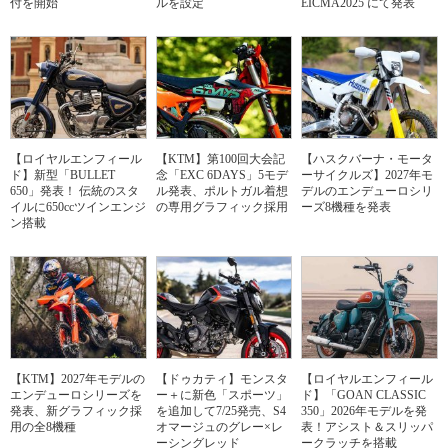
付を開始
ルを設定
EICMA2025 にて発表
【ロイヤルエンフィール
【KTM】第100回大会記
【ハスクバーナ・モータ
ド】新型「BULLET
念「EXC 6DAYS」5モデ
ーサイクルズ】2027年モ
650」発表！ 伝統のスタ
ル発表、ポルトガル着想
デルのエンデューロシリ
イルに650ccツインエンジ
の専用グラフィック採用
ーズ8機種を発表
ン搭載
【KTM】2027年モデルの
【ドゥカティ】モンスタ
【ロイヤルエンフィール
エンデューロシリーズを
ー＋に新色「スポーツ」
ド】「GOAN CLASSIC
発表、新グラフィック採
を追加して7/25発売、S4
350」2026年モデルを発
用の全8機種
オマージュのグレー×レ
表！アシスト＆スリッパ
ーシングレッド
ークラッチを搭載