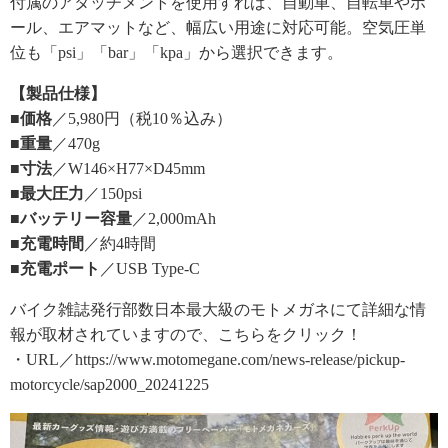
付属のアタッチメントを使用すれば、自動車、自転車やボ
ール、エアマットなど、幅広い用途に対応可能。空気圧単
位も「psi」「bar」「kpa」から選択できます。
【製品仕様】
■価格
／5,980円（税10％込み）
■重量
／470g
■寸法
／W146×H77×D45mm
■最大圧力
／150psi
■バッテリー容量
／2,000mAh
■充電時間
／約4時間
■充電ポート
／USB Type-C
バイク雑誌発行部数日本最大級のモトメガネにて詳細な情
報が取材されていますので、こちらをクリック！
・URL／https://www.motomegane.com/news-release/pickup-
motorcycle/sap2000_20241225