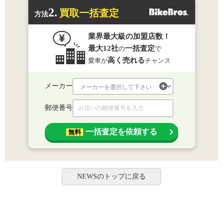
2.
買取一括査定
方法
業界最大級の加盟店数！
最大12社
一括査定
の
で
高く売れる
愛車が
チャンス
メーカー
郵便番号
一括査定を依頼する
無料
NEWSのトップに戻る