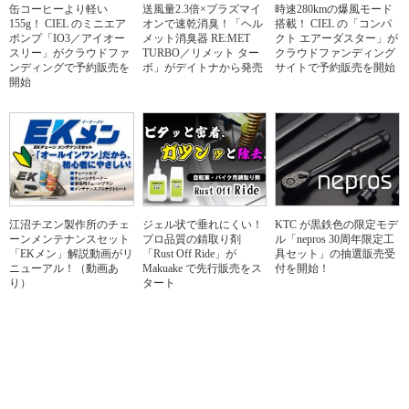
缶コーヒーより軽い
送風量2.3倍×プラズマイ
時速280kmの爆風モード
155g！ CIEL のミニエア
オンで速乾消臭！「ヘル
搭載！ CIEL の「コンパ
ポンプ「IO3／アイオー
メット消臭器 RE:MET
クト エアーダスター」が
スリー」がクラウドファ
TURBO／リメット ター
クラウドファンディング
ンディングで予約販売を
ボ」がデイトナから発売
サイトで予約販売を開始
開始
江沼チヱン製作所のチェ
ジェル状で垂れにくい！
KTC が黒鉄色の限定モデ
ーンメンテナンスセット
プロ品質の錆取り剤
ル「nepros 30周年限定工
「EKメン」解説動画がリ
「Rust Off Ride」が
具セット」の抽選販売受
ニューアル！（動画あ
Makuake で先行販売をス
付を開始！
り）
タート