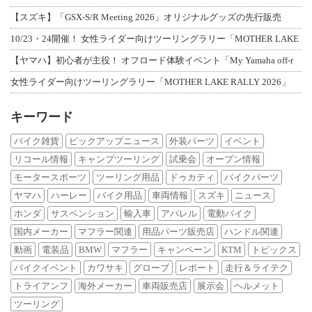
【スズキ】「GSX-S/R Meeting 2026」オリジナルグッズの先行販売
10/23・24開催！ 女性ライダー向けツーリングラリー「MOTHER LAKE
【ヤマハ】初心者が主役！ オフロード体験イベント「My Yamaha off-r
女性ライダー向けツーリングラリー「MOTHER LAKE RALLY 2026」
キーワード
バイク雑貨
ピックアップニュース
外装パーツ
イベント
リコール情報
キャンプツーリング
試乗会
オープン情報
モータースポーツ
ツーリング用品
ドゥカティ
バイクパーツ
ヤマハ
ハーレー
バイク用品
車両情報
スズキ
ニュース
ホンダ
サスペンション
輸入車
アパレル
電動バイク
国内メーカー
マフラー関連
用品パーツ販売店
ハンドル関連
動画
電装品
BMW
マフラー
キャンペーン
KTM
トピックス
バイクイベント
カワサキ
グローブ
レポート
走行＆ライテク
トライアンフ
海外メーカー
車両販売店
展示会
ヘルメット
ツーリング