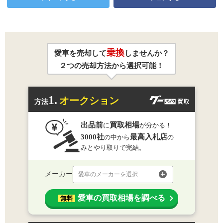
乗換
愛車を売却して
しませんか？
２つの売却方法から選択可能！
1.
オークション
方法
出品前
買取相場
に
が分かる！
3000社
最高入札店
の中から
の
みとやり取りで完結。
メーカー
愛車のメーカーを選択
愛車の買取相場を調べる
無料