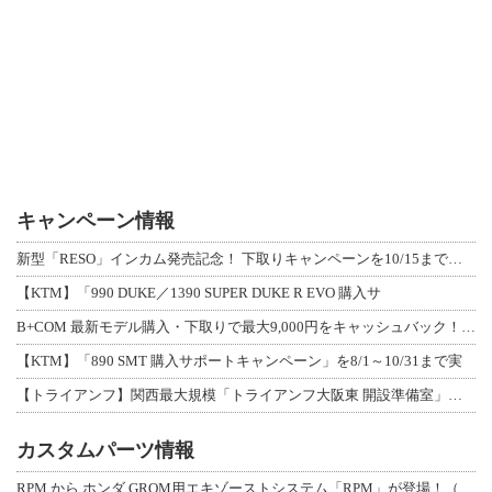
キャンペーン情報
新型「RESO」インカム発売記念！ 下取りキャンペーンを10/15まで延長して開
【KTM】「990 DUKE／1390 SUPER DUKE R EVO 購入サ
B+COM 最新モデル購入・下取りで最大9,000円をキャッシュバック！「B+F
【KTM】「890 SMT 購入サポートキャンペーン」を8/1～10/31まで実
【トライアンフ】関西最大規模「トライアンフ大阪東 開設準備室」がオープン！ 限定
カスタムパーツ情報
RPM から ホンダ GROM用エキゾーストシステム「RPM」が登場！（動画あり