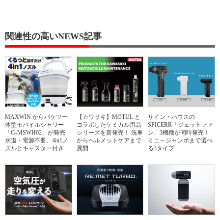
関連性の高いNEWS記事
MAXWIN からバケツ一
【カワサキ】MOTUL と
サイン・ハウスの
体型モバイルシャワー
コラボしたケミカル用品
SPICERR「ジェットファ
「G-MSWH02」が発売
シリーズを新発売！ 洗車
ン」3機種が同時発売！
水道・電源不要、4in1ノ
からヘルメットケアまで
ミニ～ジャンボまで選べ
ズルとキャスター付き
展開
る3タイプ