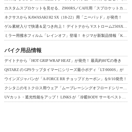
カスタムスプロケットを見せる、Z900RS／CAFE用「スプロケットカバーフルキ
ネクサスから KAWASAKI H2 SX（18-22）用「ニーパッド」が発売！
ゲル素材入りで快適＆足つき向上！ デイトナから Vストローム250SX用「快適ロ
ミラー用撥水フィルム「レインオフ」登場！ キジマが新製品情報「KIJIMA NE
バイク用品情報
デイトナから「HOT GRIP WRAP HEAT」が発売！ 最高約80℃の巻き
QSTARZ の GPSラップタイマーにシリーズ最小ボディ「LT-9000S」が
ウインズジャパンが「A-FORCE RR チョップドカーボン」を9/10発売！
クシタニのモトクロス用ウェア「ムーブレーシングオフロードシリーズ」3アイテムが登
UVカット・遮光性能をアップ！ LINKS が「冷暖BODY サーモベスト」改良