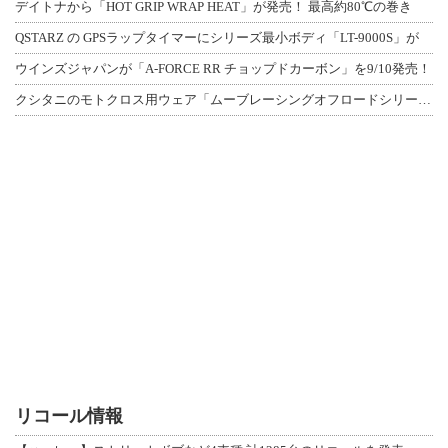
デイトナから「HOT GRIP WRAP HEAT」が発売！ 最高約80℃の巻き
QSTARZ の GPSラップタイマーにシリーズ最小ボディ「LT-9000S」が
ウインズジャパンが「A-FORCE RR チョップドカーボン」を9/10発売！
クシタニのモトクロス用ウェア「ムーブレーシングオフロードシリーズ」3アイテムが登
リコール情報