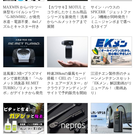
MAXWIN からバケツ一
【カワサキ】MOTUL と
サイン・ハウスの
体型モバイルシャワー
コラボしたケミカル用品
SPICERR「ジェットファ
「G-MSWH02」が発売
シリーズを新発売！ 洗車
ン」3機種が同時発売！
水道・電源不要、4in1ノ
からヘルメットケアまで
ミニ～ジャンボまで選べ
ズルとキャスター付き
展開
る3タイプ
送風量2.3倍×プラズマイ
時速280kmの爆風モード
江沼チヱン製作所のチェ
オンで速乾消臭！「ヘル
搭載！ CIEL の「コンパ
ーンメンテナンスセット
メット消臭器 RE:MET
クト エアーダスター」が
「EKメン」解説動画がリ
TURBO／リメット ター
クラウドファンディング
ニューアル！（動画あ
ボ」がデイトナから発売
サイトで予約販売を開始
り）