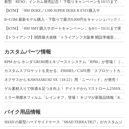
新型「RESO」インカム発売記念！ 下取りキャンペーンを10/15まで延長して開
【KTM】「990 DUKE／1390 SUPER DUKE R EVO 購入サ
B+COM 最新モデル購入・下取りで最大9,000円をキャッシュバック！「B+F
【KTM】「890 SMT 購入サポートキャンペーン」を8/1～10/31まで実
【トライアンフ】関西最大規模「トライアンフ大阪東 開設準備室」がオープン！ 限定
カスタムパーツ情報
RPM から ホンダ GROM用エキゾーストシステム「RPM」が登場！（動画あり
カスタムスプロケットを見せる、Z900RS／CAFE用「スプロケットカバーフルキ
ネクサスから KAWASAKI H2 SX（18-22）用「ニーパッド」が発売！
ゲル素材入りで快適＆足つき向上！ デイトナから Vストローム250SX用「快適ロ
ミラー用撥水フィルム「レインオフ」登場！ キジマが新製品情報「KIJIMA NE
バイク用品情報
SHAD の新型ハードサイドケース「SHAD TERRA TR27」がカスタムジ