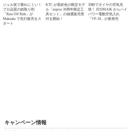
ジェル状で垂れにくい！
KTC が黒鉄色の限定モデ
30秒でタイヤの空気充
プロ品質の錆取り剤
ル「nepros 30周年限定工
填！ JESIMAIK からハイ
「Rust Off Ride」が
具セット」の抽選販売受
パワー電動空気入れ
Makuake で先行販売をス
付を開始！
「VP-18」が新発売
タート
キャンペーン情報