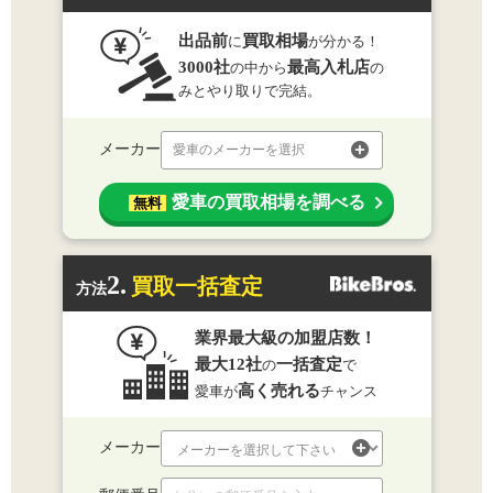
出品前
買取相場
に
が分かる！
3000社
最高入札店
の中から
の
みとやり取りで完結。
メーカー
愛車のメーカーを選択
愛車の買取相場を調べる
無料
2.
買取一括査定
方法
業界最大級の加盟店数！
最大12社
一括査定
の
で
高く売れる
愛車が
チャンス
メーカー