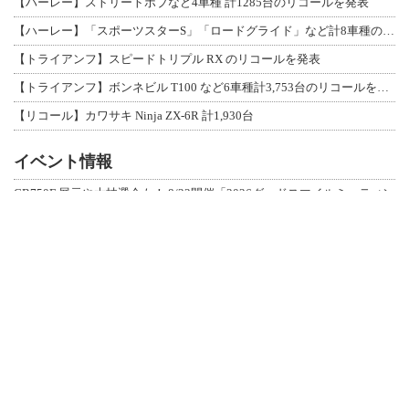
【ハーレー】ストリートボブなど4車種 計1285台のリコールを発表
【ハーレー】「スポーツスターS」「ロードグライド」など計8車種のリコールを発表
【トライアンフ】スピードトリプル RX のリコールを発表
【トライアンフ】ボンネビル T100 など6車種計3,753台のリコールを発表
【リコール】カワサキ Ninja ZX-6R 計1,930台
イベント情報
CB750F 展示や大抽選会も！ 8/22開催「2026グッドスマイルミーティン
【スズキ】「GSX-S/R Meeting 2026」オリジナルグッズの先行販売
10/23・24開催！ 女性ライダー向けツーリングラリー「MOTHER LAKE
【ヤマハ】初心者が主役！ オフロード体験イベント「My Yamaha off-r
女性ライダー向けツーリングラリー「MOTHER LAKE RALLY 2026」
キーワード
レポート
モータースポーツ
ピックアップニュース
動画
マフラー関連
スズキ
ドゥカティ
グローブ
BMW