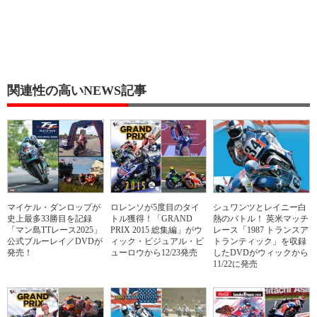
関連性の高いNEWS記事
マイケル・ダンロップが
ロレンソが5度目のタイ
シュワンツとレイニー白
史上最多33勝目を記録
トル獲得！「GRAND
熱のバトル！ 英米マッチ
「マン島TTレース2025」
PRIX 2015 総集編」がウ
レース「1987 トランスア
公式ブルーレイ／DVDが
ィック・ビジュアル・ビ
トランティック」を収録
発売！
ューロウから12/23発売
したDVDがウィックから
11/22に発売