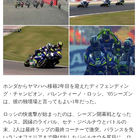
ホンダからヤマハへ移籍2年目を迎えたディフェンディン
グ・チャンピオン、バレンティーノ・ロッシ。’05シーズン
は、彼の独壇場と言ってもよい1年だった。
ロッシの快進撃が始まったのは、シーズン開幕戦となった
ヘレス。因縁のライバル、セテ・ジベルナウとバトルの
末、2人は最終ラップの最終コーナーで激突。バランスを失
いランオフエリアまで飛び出したジベルナウを尻目に、ロ