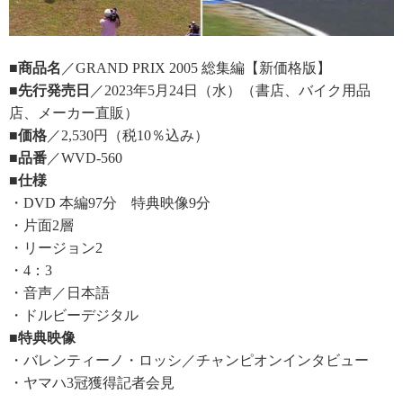
■商品名
／GRAND PRIX 2005 総集編【新価格版】
■先行発売日
／2023年5月24日（水）（書店、バイク用品
店、メーカー直販）
■価格
／2,530円（税10％込み）
■品番
／WVD-560
■仕様
・DVD 本編97分 特典映像9分
・片面2層
・リージョン2
・4：3
・音声／日本語
・ドルビーデジタル
■特典映像
・バレンティーノ・ロッシ／チャンピオンインタビュー
・ヤマハ3冠獲得記者会見