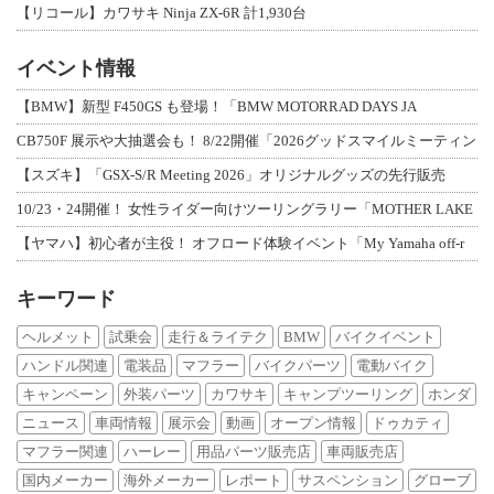
【リコール】カワサキ Ninja ZX-6R 計1,930台
イベント情報
【BMW】新型 F450GS も登場！「BMW MOTORRAD DAYS JA
CB750F 展示や大抽選会も！ 8/22開催「2026グッドスマイルミーティン
【スズキ】「GSX-S/R Meeting 2026」オリジナルグッズの先行販売
10/23・24開催！ 女性ライダー向けツーリングラリー「MOTHER LAKE
【ヤマハ】初心者が主役！ オフロード体験イベント「My Yamaha off-r
キーワード
ヘルメット
試乗会
走行＆ライテク
BMW
バイクイベント
ハンドル関連
電装品
マフラー
バイクパーツ
電動バイク
キャンペーン
外装パーツ
カワサキ
キャンプツーリング
ホンダ
ニュース
車両情報
展示会
動画
オープン情報
ドゥカティ
マフラー関連
ハーレー
用品パーツ販売店
車両販売店
国内メーカー
海外メーカー
レポート
サスペンション
グローブ