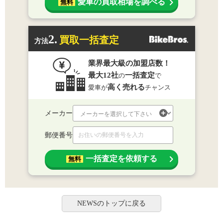
愛車の買取相場を調べる
無料
2.
買取一括査定
方法
業界最大級の加盟店数！
最大12社
一括査定
の
で
高く売れる
愛車が
チャンス
メーカー
郵便番号
一括査定を依頼する
無料
NEWSのトップに戻る