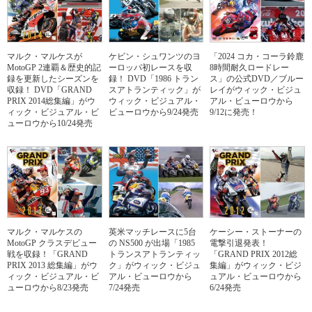
マルク・マルケスが
ケビン・シュワンツのヨ
「2024 コカ・コーラ鈴鹿
MotoGP 2連覇＆歴史的記
ーロッパ初レースを収
8時間耐久ロードレー
録を更新したシーズンを
録！ DVD「1986 トラン
ス」の公式DVD／ブルー
収録！ DVD「GRAND
スアトランティック」が
レイがウィック・ビジュ
PRIX 2014総集編」がウ
ウィック・ビジュアル・
アル・ビューロウから
ィック・ビジュアル・ビ
ビューロウから9/24発売
9/12に発売！
ューロウから10/24発売
マルク・マルケスの
英米マッチレースに5台
ケーシー・ストーナーの
MotoGP クラスデビュー
の NS500 が出場「1985
電撃引退発表！
戦を収録！「GRAND
トランスアトランティッ
「GRAND PRIX 2012総
PRIX 2013 総集編」がウ
ク」がウィック・ビジュ
集編」がウィック・ビジ
ィック・ビジュアル・ビ
アル・ビューロウから
ュアル・ビューロウから
ューロウから8/23発売
7/24発売
6/24発売