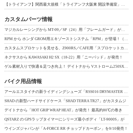
【トライアンフ】関西最大規模「トライアンフ大阪東 開設準備室」がオープン！ 限定
カスタムパーツ情報
マジカルレーシングから MT-09／SP（24）用「フレームガード」が登場！
RPM から ホンダ GROM用エキゾーストシステム「RPM」が登場！（動画あり
カスタムスプロケットを見せる、Z900RS／CAFE用「スプロケットカバーフルキ
ネクサスから KAWASAKI H2 SX（18-22）用「ニーパッド」が発売！
ゲル素材入りで快適＆足つき向上！ デイトナから Vストローム250SX用「快適ロ
バイク用品情報
アールエスタイチの新ライディングシューズ「RSS016 DRYMASTER スト
SHAD の新型ハードサイドケース「SHAD TERRA TR27」がカスタムジ
デイトナから「HOT GRIP WRAP HEAT」が発売！ 最高約80℃の巻き
QSTARZ の GPSラップタイマーにシリーズ最小ボディ「LT-9000S」が
ウインズジャパンが「A-FORCE RR チョップドカーボン」を9/10発売！