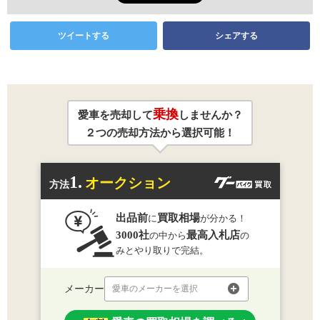
ツイートする
シェアする
乗換
愛車を売却して
しませんか？
２つの売却方法から選択可能！
1.
オークション
方法
出品前
買取相場
に
が分かる！
3000社
最高入札店
の中から
の
みとやり取りで完結。
メーカー
愛車のメーカーを選択