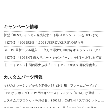
キャンペーン情報
新型「RESO」インカム発売記念！ 下取りキャンペーンを10/15まで延長して開
【KTM】「990 DUKE／1390 SUPER DUKE R EVO 購入サ
B+COM 最新モデル購入・下取りで最大9,000円をキャッシュバック！「B+F
【KTM】「890 SMT 購入サポートキャンペーン」を8/1～10/31まで実
【トライアンフ】関西最大規模「トライアンフ大阪東 開設準備室」がオープン！ 限定
カスタムパーツ情報
マジカルレーシングから MT-09／SP（24）用「フレームガード」が登場！
RPM から ホンダ GROM用エキゾーストシステム「RPM」が登場！（動画あり
カスタムスプロケットを見せる、Z900RS／CAFE用「スプロケットカバーフルキ
ネクサスから KAWASAKI H2 SX（18-22）用「ニーパッド」が発売！