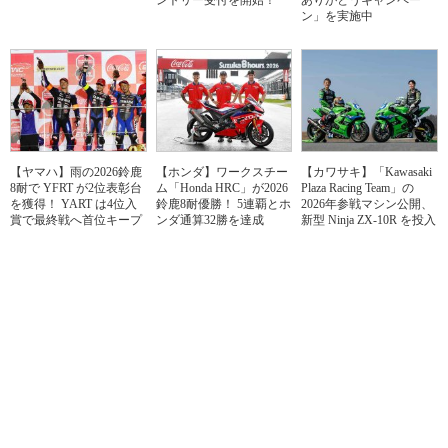
ン」を実施中
【ヤマハ】雨の2026鈴鹿
【ホンダ】ワークスチー
【カワサキ】「Kawasaki
8耐で YFRT が2位表彰台
ム「Honda HRC」が2026
Plaza Racing Team」の
を獲得！ YART は4位入
鈴鹿8耐優勝！ 5連覇とホ
2026年参戦マシン公開、
賞で最終戦へ首位キープ
ンダ通算32勝を達成
新型 Ninja ZX-10R を投入