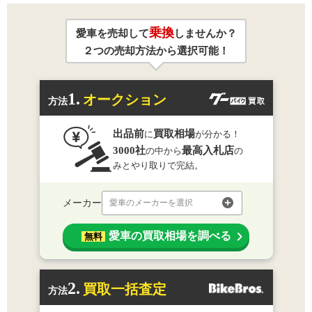
乗換
愛車を売却して
しませんか？
２つの売却方法から選択可能！
1.
オークション
方法
出品前
買取相場
に
が分かる！
3000社
最高入札店
の中から
の
みとやり取りで完結。
メーカー
愛車のメーカーを選択
愛車の買取相場を調べる
無料
2.
買取一括査定
方法