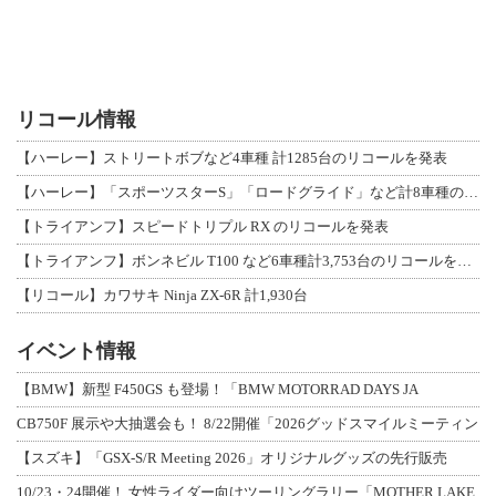
リコール情報
【ハーレー】ストリートボブなど4車種 計1285台のリコールを発表
【ハーレー】「スポーツスターS」「ロードグライド」など計8車種のリコールを発表
【トライアンフ】スピードトリプル RX のリコールを発表
【トライアンフ】ボンネビル T100 など6車種計3,753台のリコールを発表
【リコール】カワサキ Ninja ZX-6R 計1,930台
イベント情報
【BMW】新型 F450GS も登場！「BMW MOTORRAD DAYS JA
CB750F 展示や大抽選会も！ 8/22開催「2026グッドスマイルミーティン
【スズキ】「GSX-S/R Meeting 2026」オリジナルグッズの先行販売
10/23・24開催！ 女性ライダー向けツーリングラリー「MOTHER LAKE