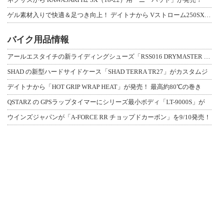
ゲル素材入りで快適＆足つき向上！ デイトナから Vストローム250SX用「快適ロ
バイク用品情報
アールエスタイチの新ライディングシューズ「RSS016 DRYMASTER スト
SHAD の新型ハードサイドケース「SHAD TERRA TR27」がカスタムジ
デイトナから「HOT GRIP WRAP HEAT」が発売！ 最高約80℃の巻き
QSTARZ の GPSラップタイマーにシリーズ最小ボディ「LT-9000S」が
ウインズジャパンが「A-FORCE RR チョップドカーボン」を9/10発売！