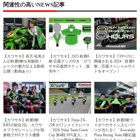
関連性の高いNEWS記事
【カワサキ】若月 佑美さ
【カワサキ】2025 鈴鹿8
【カワサキ】7/19〜21に
んが鈴鹿8耐を初観戦！
耐 応援グッズ付き「カワ
開催される 2024「鈴鹿8
レースの魅力伝える動画
サキ応援席チケット」販
耐」応援スペシャルサイ
公開（動画あり）
売中！
トをオープン！
【カワサキ】鈴鹿8耐
【カワサキ】Ninja ZX-
【カワサキ】鈴鹿8耐ラ
KRTが総合2位・カワサ
25R のワンメイクレース
イダーのサイン入りパー
キプラザレーシングが初
「2026 Ninja Team Green
ツが当たる！「Kawasaki
参戦でSSTクラス優勝
Cup 第4戦 SPA直入」エ
Plaza Racing Team 8耐応援
ントリー受付を開始！
ありがとうキャンペー