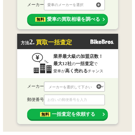
メーカー
愛車のメーカーを選択
愛車の買取相場を調べる
無料
2.
買取一括査定
方法
業界最大級の加盟店数！
最大12社
一括査定
の
で
高く売れる
愛車が
チャンス
メーカー
郵便番号
一括査定を依頼する
無料