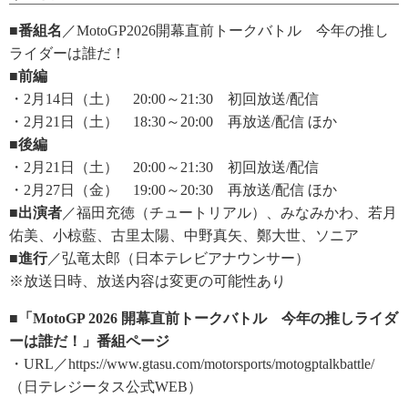
■番組名
／MotoGP2026開幕直前トークバトル 今年の推し
ライダーは誰だ！
■前編
・2月14日（土） 20:00～21:30 初回放送/配信
・2月21日（土） 18:30～20:00 再放送/配信 ほか
■後編
・2月21日（土） 20:00～21:30 初回放送/配信
・2月27日（金） 19:00～20:30 再放送/配信 ほか
■出演者
／福田充徳（チュートリアル）、みなみかわ、若月
佑美、小椋藍、古里太陽、中野真矢、鄭大世、ソニア
■進行
／弘竜太郎（日本テレビアナウンサー）
※放送日時、放送内容は変更の可能性あり
■「MotoGP 2026 開幕直前トークバトル 今年の推しライダ
ーは誰だ！」番組ページ
・URL／https://www.gtasu.com/motorsports/motogptalkbattle/
（日テレジータス公式WEB）