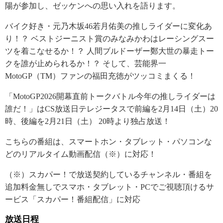
陽が参加し、ゼッケンへの思い入れを語ります。
バイク好き・元乃木坂46若月佑美の推しライダーに変化あ
り！？ ベストジーニスト賞のみなみかわはレーシングスー
ツを着こなせるか！？ 人間ブルドーザー鄭大世の暴走トー
クを誰が止められるか！？ そして、芸能界一
MotoGP（TM）ファンの福田充徳がツッコミまくる！
「MotoGP2026開幕直前トークバトル今年の推しライダーは
誰だ！」はCS放送日テレジータスで前編を2月14日（土）20
時、後編を2月21日（土） 20時より独占放送！
こちらの番組は、スマートホン・タブレット・パソコンな
どのリアルタイム動画配信（※）に対応！
（※）スカパー！で放送契約しているチャンネル・番組を
追加料金無しでスマホ・タブレット・PCでご視聴頂けるサ
ービス「スカパー！番組配信」に対応
放送日程