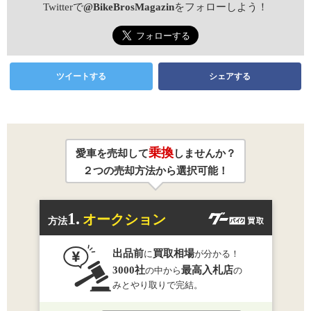
Twitterで
@BikeBrosMagazin
をフォローしよう！
ツイートする
シェアする
乗換
愛車を売却して
しませんか？
２つの売却方法から選択可能！
1.
オークション
方法
出品前
買取相場
に
が分かる！
3000社
最高入札店
の中から
の
みとやり取りで完結。