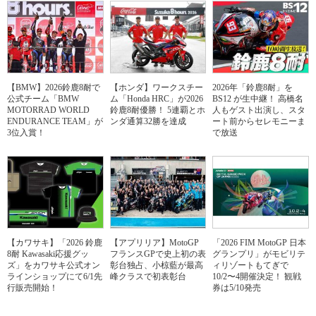
【BMW】2026鈴鹿8耐で
【ホンダ】ワークスチー
2026年「鈴鹿8耐」を
公式チーム「BMW
ム「Honda HRC」が2026
BS12 が生中継！ 高橋名
MOTORRAD WORLD
鈴鹿8耐優勝！ 5連覇とホ
人もゲスト出演し、スタ
ENDURANCE TEAM」が
ンダ通算32勝を達成
ート前からセレモニーま
3位入賞！
で放送
【カワサキ】「2026 鈴鹿
【アプリリア】MotoGP
「2026 FIM MotoGP 日本
8耐 Kawasaki応援グッ
フランスGPで史上初の表
グランプリ」がモビリテ
ズ」をカワサキ公式オン
彰台独占、小椋藍が最高
ィリゾートもてぎで
ラインショップにて6/1先
峰クラスで初表彰台
10/2〜4開催決定！ 観戦
行販売開始！
券は5/10発売