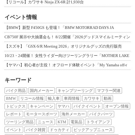
【リコール】カワサキ Ninja ZX-6R 計1,930台
イベント情報
【BMW】新型 F450GS も登場！「BMW MOTORRAD DAYS JA
CB750F 展示や大抽選会も！ 8/22開催「2026グッドスマイルミーティン
【スズキ】「GSX-S/R Meeting 2026」オリジナルグッズの先行販売
10/23・24開催！ 女性ライダー向けツーリングラリー「MOTHER LAKE
【ヤマハ】初心者が主役！ オフロード体験イベント「My Yamaha off-r
キーワード
バイク用品
国内メーカー
キャンプツーリング
マフラー関連
BMW
リコール情報
輸入車
車両情報
カワサキ
動画
トピックス
キャンペーン
ヤマハ
バイクイベント
オープン情報
レポート
モータースポーツ
海外メーカー
バイクパーツ
ツーリング用品
ニュース
KTM
電装品
トライアンフ
イベント
バイク雑貨
ドゥカティ
ピックアップニュース