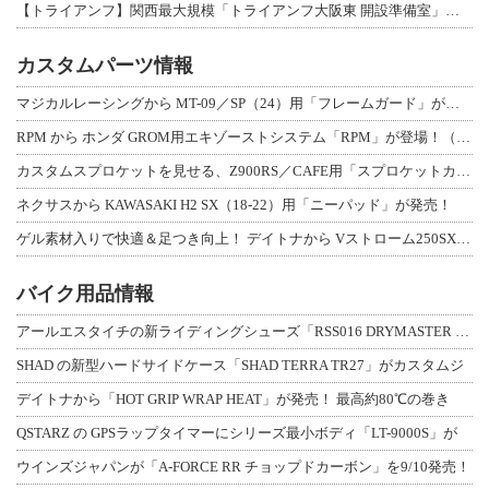
【トライアンフ】関西最大規模「トライアンフ大阪東 開設準備室」がオープン！ 限定
カスタムパーツ情報
マジカルレーシングから MT-09／SP（24）用「フレームガード」が登場！
RPM から ホンダ GROM用エキゾーストシステム「RPM」が登場！（動画あり
カスタムスプロケットを見せる、Z900RS／CAFE用「スプロケットカバーフルキ
ネクサスから KAWASAKI H2 SX（18-22）用「ニーパッド」が発売！
ゲル素材入りで快適＆足つき向上！ デイトナから Vストローム250SX用「快適ロ
バイク用品情報
アールエスタイチの新ライディングシューズ「RSS016 DRYMASTER スト
SHAD の新型ハードサイドケース「SHAD TERRA TR27」がカスタムジ
デイトナから「HOT GRIP WRAP HEAT」が発売！ 最高約80℃の巻き
QSTARZ の GPSラップタイマーにシリーズ最小ボディ「LT-9000S」が
ウインズジャパンが「A-FORCE RR チョップドカーボン」を9/10発売！