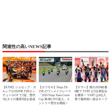
関連性の高いNEWS記事
【KTM】ジョセップ・ガ
【カワサキ】Ninja ZX-
【ヤマハ】雨の2026鈴鹿
ルシアが2026年 FIMエン
25R のワンメイクレース
8耐で YFRT が2位表彰台
デューロGP で2冠、歴代
「2026 Ninja Team Green
を獲得！ YART は4位入
3位タイの通算9冠を達成
Cup 第4戦 SPA直入」エ
賞で最終戦へ首位キープ
ントリー受付を開始！