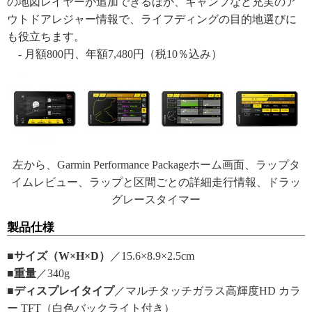
の地図レイヤーが追加できるほか、キャンプなど充実のア
ウトドアレジャー情報で、ライフディングの目的地選びに
も役立ちます。
- 月額800円、年額7,480円（税10％込み）
左から、Garmin Performance Packageホーム画面、ラップタ
イムレビュー、ラップと区間ごとの詳細走行情報、ドラッ
グレースタイマー
製品仕様
■サイズ（W×H×D）
／15.6×8.9×2.5cm
■重量
／340g
■ディスプレイタイプ
／マルチタッチガラス高輝度HD カラ
ー TFT（白色バックライト付き）