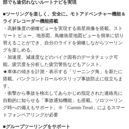
部でも途切れないルートナビを実現
■ツーリングを楽しく、安全に。モトアドベンチャー機能＆
ライドレコーダー機能搭載
・高解像度の俯瞰ビューを実現する衛星画像を搭載。スト
リート ビュー、地形図、鳥瞰衛星地図ビューを簡単に切り
替えることができ、自分のライドを俯瞰しながらツーリン
グを楽しめる。
・加速度、減速度などのバイク固有のデータチェック可
能。疲労度を分析した疲労警告などもアシスト。
★車体の傾きを計測・表示する「リーニング角」を新たに
搭載。バンクコントロールやスリップ事故防止に役立ちま
す。
・衝撃から事故を検出してあらかじめ指定された連絡先に
自動的に知らせる「事故通知機能」も搭載。ソロツーリン
グ時への備えもサポート。※「Garmin Tread」によるスマー
トフォンペアリングが必要
■グループツーリングをサポート