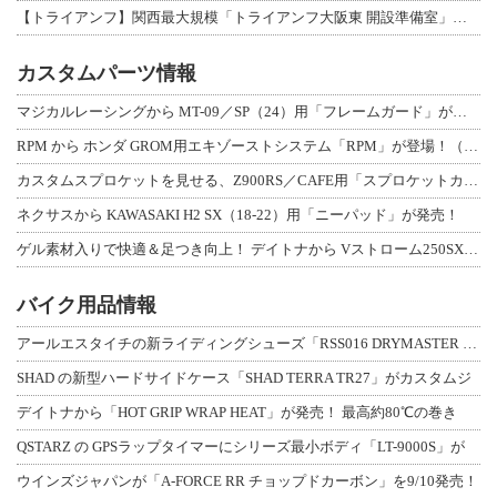
【トライアンフ】関西最大規模「トライアンフ大阪東 開設準備室」がオープン！ 限定
カスタムパーツ情報
マジカルレーシングから MT-09／SP（24）用「フレームガード」が登場！
RPM から ホンダ GROM用エキゾーストシステム「RPM」が登場！（動画あり
カスタムスプロケットを見せる、Z900RS／CAFE用「スプロケットカバーフルキ
ネクサスから KAWASAKI H2 SX（18-22）用「ニーパッド」が発売！
ゲル素材入りで快適＆足つき向上！ デイトナから Vストローム250SX用「快適ロ
バイク用品情報
アールエスタイチの新ライディングシューズ「RSS016 DRYMASTER スト
SHAD の新型ハードサイドケース「SHAD TERRA TR27」がカスタムジ
デイトナから「HOT GRIP WRAP HEAT」が発売！ 最高約80℃の巻き
QSTARZ の GPSラップタイマーにシリーズ最小ボディ「LT-9000S」が
ウインズジャパンが「A-FORCE RR チョップドカーボン」を9/10発売！