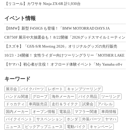
【リコール】カワサキ Ninja ZX-6R 計1,930台
イベント情報
【BMW】新型 F450GS も登場！「BMW MOTORRAD DAYS JA
CB750F 展示や大抽選会も！ 8/22開催「2026グッドスマイルミーティン
【スズキ】「GSX-S/R Meeting 2026」オリジナルグッズの先行販売
10/23・24開催！ 女性ライダー向けツーリングラリー「MOTHER LAKE
【ヤマハ】初心者が主役！ オフロード体験イベント「My Yamaha off-r
キーワード
展示会
バイクパーツ
レポート
キャンプツーリング
ハンドル関連
グローブ
海外メーカー
バイク用品
ツーリング
ドゥカティ
車両販売店
走行＆ライテク
試乗会
アパレル
国内メーカー
オープン情報
電装品
マフラー関連
車両情報
バイクイベント
サスペンション
ホンダ
外装パーツ
ヤマハ
ニュース
ピックアップニュース
電動バイク
キャンペーン