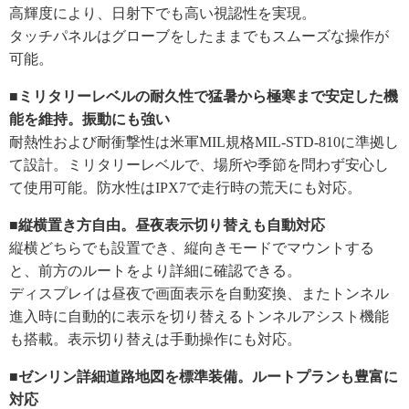
高輝度により、日射下でも高い視認性を実現。
タッチパネルはグローブをしたままでもスムーズな操作が
可能。
■ミリタリーレベルの耐久性で猛暑から極寒まで安定した機
能を維持。振動にも強い
耐熱性および耐衝撃性は米軍MIL規格MIL-STD-810に準拠し
て設計。ミリタリーレベルで、場所や季節を問わず安心し
て使用可能。防水性はIPX7で走行時の荒天にも対応。
■縦横置き方自由。昼夜表示切り替えも自動対応
縦横どちらでも設置でき、縦向きモードでマウントする
と、前方のルートをより詳細に確認できる。
ディスプレイは昼夜で画面表示を自動変換、またトンネル
進入時に自動的に表示を切り替えるトンネルアシスト機能
も搭載。表示切り替えは手動操作にも対応。
■ゼンリン詳細道路地図を標準装備。ルートプランも豊富に
対応