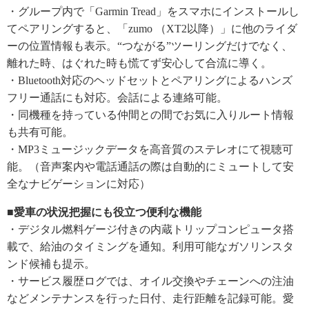
・グループ内で「Garmin Tread」をスマホにインストールし
てペアリングすると、「zumo （XT2以降）」に他のライダ
ーの位置情報も表示。“つながる”ツーリングだけでなく、
離れた時、はぐれた時も慌てず安心して合流に導く。
・Bluetooth対応のヘッドセットとペアリングによるハンズ
フリー通話にも対応。会話による連絡可能。
・同機種を持っている仲間との間でお気に入りルート情報
も共有可能。
・MP3ミュージックデータを高音質のステレオにて視聴可
能。（音声案内や電話通話の際は自動的にミュートして安
全なナビゲーションに対応）
■愛車の状況把握にも役立つ便利な機能
・デジタル燃料ゲージ付きの内蔵トリップコンピュータ搭
載で、給油のタイミングを通知。利用可能なガソリンスタ
ンド候補も提示。
・サービス履歴ログでは、オイル交換やチェーンへの注油
などメンテナンスを行った日付、走行距離を記録可能。愛