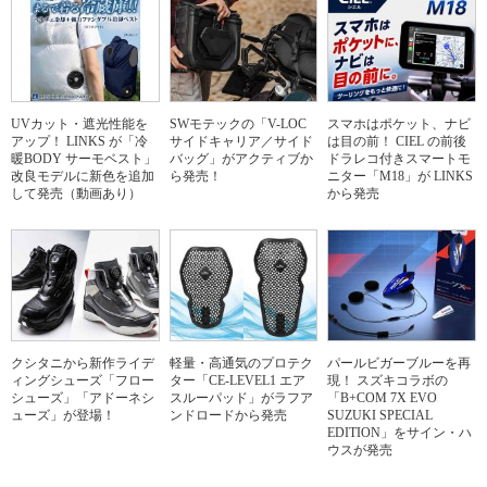
UVカット・遮光性能を
SWモテックの「V-LOC
スマホはポケット、ナビ
アップ！ LINKS が「冷
サイドキャリア／サイド
は目の前！ CIEL の前後
暖BODY サーモベスト」
バッグ」がアクティブか
ドラレコ付きスマートモ
改良モデルに新色を追加
ら発売！
ニター「M18」が LINKS
して発売（動画あり）
から発売
クシタニから新作ライデ
軽量・高通気のプロテク
パールビガーブルーを再
ィングシューズ「フロー
ター「CE-LEVEL1 エア
現！ スズキコラボの
シューズ」「アドーネシ
スルーパッド」がラフア
「B+COM 7X EVO
ューズ」が登場！
ンドロードから発売
SUZUKI SPECIAL
EDITION」をサイン・ハ
ウスが発売