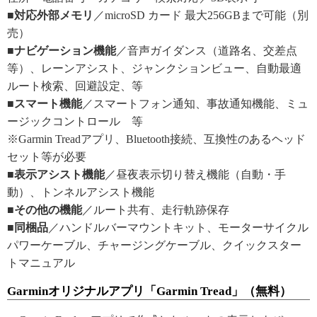
■対応外部メモリ
／microSD カード 最大256GBまで可能（別
売）
■ナビゲーション機能
／音声ガイダンス（道路名、交差点
等）、レーンアシスト、ジャンクションビュー、自動最適
ルート検索、回避設定、等
■スマート機能
／スマートフォン通知、事故通知機能、ミュ
ージックコントロール 等
※Garmin Treadアプリ、Bluetooth接続、互換性のあるヘッド
セット等が必要
■表示アシスト機能
／昼夜表示切り替え機能（自動・手
動）、トンネルアシスト機能
■その他の機能
／ルート共有、走行軌跡保存
■同梱品
／ハンドルバーマウントキット、モーターサイクル
パワーケーブル、チャージングケーブル、クイックスター
トマニュアル
Garminオリジナルアプリ「Garmin Tread」（無料）