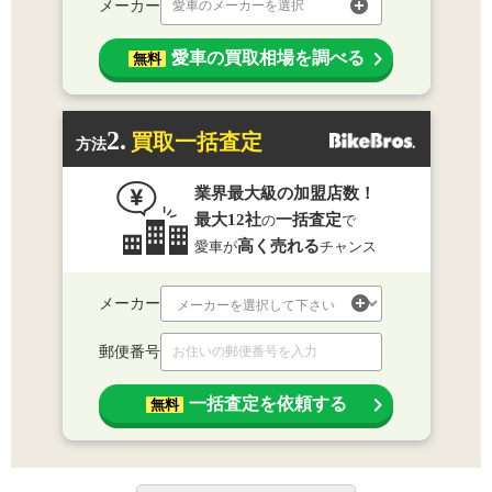
メーカー
愛車のメーカーを選択
愛車の買取相場を調べる
無料
2.
買取一括査定
方法
業界最大級の加盟店数！
最大12社
一括査定
の
で
高く売れる
愛車が
チャンス
メーカー
郵便番号
一括査定を依頼する
無料