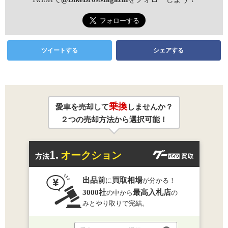
ツイートする
シェアする
乗換
愛車を売却して
しませんか？
２つの売却方法から選択可能！
1.
オークション
方法
出品前
買取相場
に
が分かる！
3000社
最高入札店
の中から
の
みとやり取りで完結。