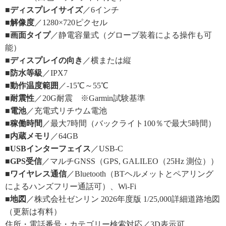
■ディスプレイサイズ
／6インチ
■解像度
／1280×720ピクセル
■画面タイプ
／静電容量式（グローブ装着による操作も可
能）
■ディスプレイの向き
／横または縦
■防水等級
／IPX7
■動作温度範囲
／-15℃～55℃
■耐震性
／20G耐震 ※Garmin試験基準
■電池
／充電式リチウム電池
■稼働時間
／最大7時間（バックライト100％で最大5時間）
■内蔵メモリ
／64GB
■USBインターフェイス
／USB-C
■GPS受信
／マルチGNSS（GPS, GALILEO（25Hz 測位））
■ワイヤレス通信
／Bluetooth（BTヘルメットとペアリング
によるハンズフリー通話可）、Wi-Fi
■地図
／株式会社ゼンリン 2026年度版 1/25,000詳細道路地図
（更新は有料）
住所・電話番号・カテゴリー検索対応／3D表示可