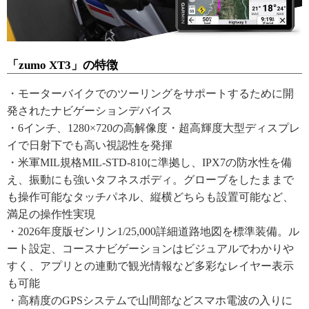
「zumo XT3」の特徴
・モーターバイクでのツーリングをサポートするために開
発されたナビゲーションデバイス
・6インチ、1280×720の高解像度・超高輝度大型ディスプレ
イで日射下でも高い視認性を発揮
・米軍MIL規格MIL-STD-810に準拠し、IPX7の防水性を備
え、振動にも強いタフネスボディ。グローブをしたままで
も操作可能なタッチパネル、縦横どちらも設置可能など、
満足の操作性実現
・2026年度版ゼンリン1/25,000詳細道路地図を標準装備。ル
ート設定、コースナビゲーションはビジュアルでわかりや
すく、アプリとの連動で観光情報など多彩なレイヤー表示
も可能
・高精度のGPSシステムで山間部などスマホ電波の入りに