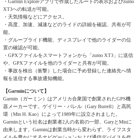
・Garmin Exploreアプリで作成したルートの表示およびzumo
XT3への転送が可能。
・天気情報などにアクセス。
・高度、加速、減速などのライドの詳細を確認、共有が可
能。
・グループライド機能、ディスプレイで他のライダーの位
置の確認が可能。
・GPXファイルをスマートフォンから「zumo XT3」に送信
や、GPXファイルを他のライダーと共有が可能。
・事故を検出（衝撃）した場合に予め登録した連絡先へ情
報を送信する事故通知機能。
【Garminについて】
Garmin（ガーミン）はアメリカ合衆国で創業されたGPS機
器メーカーです。ゲイリー・バレル（Gary Burrell）と高民
環（Min H. Kao）によって1989年に設立されました。
Garminという社名は創業者2人の名前の一部、GaryとMinに
由来します。Garminは創業当時から変わらず、ライフスタ
イルを豊かにするナビゲーションおよび通信デバイスを作