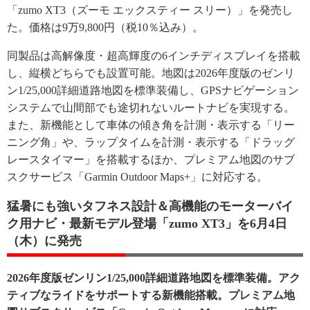
「zumo XT3（ズーモ エックスティー スリー）」を発売し
た。価格は9万9,800円（税10％込み）。
同製品は高解像度・超高輝度の6インチディスプレイを搭載
し、縦横どちらでも設置可能。地図は2026年度版のゼンリ
ン1/25,000詳細道路地図を標準装備し、GPSナビゲーション
システムで山間部でも途切れないルートナビを実現する。
また、新機能として車体の傾き角を計測・表示する「リー
ニング角」や、ラップタイムを計測・表示する「ドラッグ
レースタイマー」を搭載するほか、プレミアム地図のサブ
スクサービス「Garmin Outdoor Maps+」に対応する。
猛暑にも強いタフネス設計＆高機能のモーターバイ
ク用ナビ・最新モデル登場「zumo XT3」を6月4日
（木）に発売
2026年度版ゼンリン1/25,000詳細道路地図を標準装備。アク
ティブなライドをサポートする新機能搭載。プレミアム地